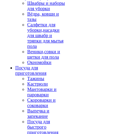
Швабры и наборы
для уборки
Вёдра, ковши и
тазы
Салфетки для
уборки,насадки
для швабр и
тряпки для мытья
пола
Веники,совки и
щетки для пола
Окномойки
Посуда для
приготовления
Тажины
Кастрюли
Мантоварки и
пароварки
Скороварки и
соковарки
Выпечка и
запекание
Посуда для
быстрого
приготовления