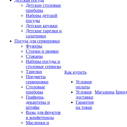
Детская посуда
Детские столовые
приборы
Наборы детской
посуды
Детские кружки
Детские тарелки и
салатники
Посуда для сервировки
Фужеры
Стопки и рюмки
Стаканы
Наборы посуды и
столовые сервизы
Тарелки
Как купить
Предметы
сервировки
Условия
Столовые
оплаты
приборы
Условия
Магазины
Брен
Графины,
доставки
декантеры и
Гарантия
штофы
на товар
Вазы для фруктов
и конфетницы
Масленки и