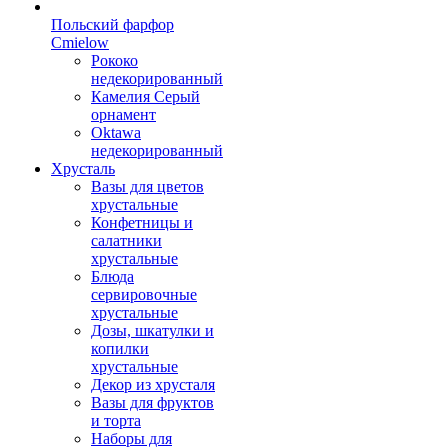
Польский фарфор
Сmielow
Рококо
недекорированный
Камелия Серый
орнамент
Oktawa
недекорированный
Хрусталь
Вазы для цветов
хрустальные
Конфетницы и
салатники
хрустальные
Блюда
сервировочные
хрустальные
Дозы, шкатулки и
копилки
хрустальные
Декор из хрусталя
Вазы для фруктов
и торта
Наборы для