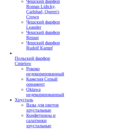
Чешский фарфор
Roman Lidicky,
Carlsbad, Queen's
Crown
Чешский фарфор
Leander
Чешский фарфор
Repast
Чешский фарфор
Rudolf Kampf
Польский фарфор
Сmielow
Рококо
недекорированный
Камелия Серый
орнамент
Oktawa
недекорированный
Хрусталь
Вазы для цветов
хрустальные
Конфетницы и
салатники
хрустальные