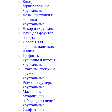
Блюда
сервировочные
хрустальные
Дозы, шкатулки и
копилки
хрустальные
Декор из хрусталя
Вазы для фруктов
и торта
Наборы для
крепких напитков
и вина
Графины,
кувшины и штофы
хрустальные
Стаканы, стопки и
кружки
хрустальные
Рюмки и фужеры
хрустальные
Масленки,
сахарницы и
наборы для специй
хрустальные
Салфетники