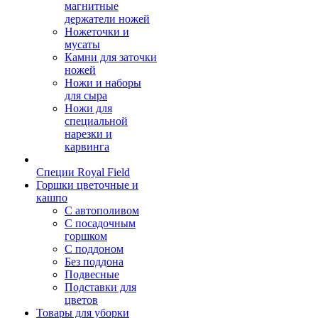
магнитные
держатели ножей
Ножеточки и
мусаты
Камни для заточки
ножей
Ножи и наборы
для сыра
Ножи для
специальной
нарезки и
карвинга
Специи Royal Field
Горшки цветочные и
кашпо
С автополивом
С посадочным
горшком
С поддоном
Без поддона
Подвесные
Подставки для
цветов
Товары для уборки