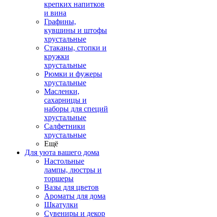
крепких напитков
и вина
Графины,
кувшины и штофы
хрустальные
Стаканы, стопки и
кружки
хрустальные
Рюмки и фужеры
хрустальные
Масленки,
сахарницы и
наборы для специй
хрустальные
Салфетники
хрустальные
Ещё
Для уюта вашего дома
Настольные
лампы, люстры и
торшеры
Вазы для цветов
Ароматы для дома
Шкатулки
Сувениры и декор