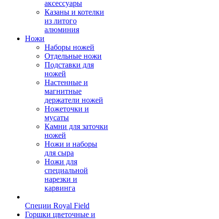
аксессуары
Казаны и котелки
из литого
алюминия
Ножи
Наборы ножей
Отдельные ножи
Подставки для
ножей
Настенные и
магнитные
держатели ножей
Ножеточки и
мусаты
Камни для заточки
ножей
Ножи и наборы
для сыра
Ножи для
специальной
нарезки и
карвинга
Специи Royal Field
Горшки цветочные и