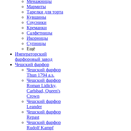
Менажницы
Мармиты
Тарелки для торта
Кувшины
Соусники
Креманки
Салфетницы
Икорницы
Супницы
Ещё
Императорский
фарфоровый завод
Чешский фарфор
Чешский фарфор
Thun 1794 a.s.
Чешский фарфор
Roman Lidicky,
Carlsbad, Queen's
Crown
Чешский фарфор
Leander
Чешский фарфор
Repast
Чешский фарфор
Rudolf Kampf