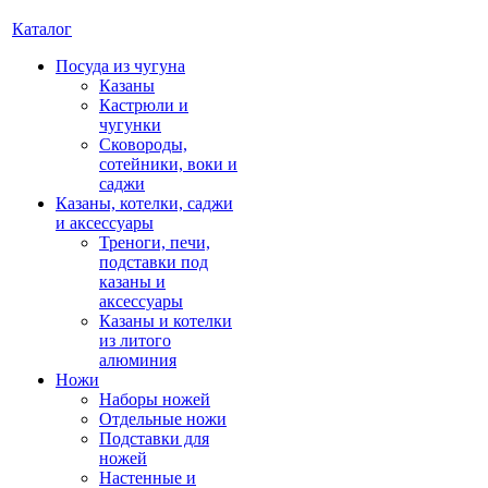
Каталог
Посуда из чугуна
Казаны
Кастрюли и
чугунки
Сковороды,
сотейники, воки и
саджи
Казаны, котелки, саджи
и аксессуары
Треноги, печи,
подставки под
казаны и
аксессуары
Казаны и котелки
из литого
алюминия
Ножи
Наборы ножей
Отдельные ножи
Подставки для
ножей
Настенные и