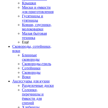
Крышки
Миски и емкости
для приготовления
Гусятницы и
утятницы
Ковши, соусники,
молоковарки
Малая бытовая
техника
Ещё
Сковороды, сотейники,
воки
Блинные
сковороды
Сковороды-гриль
Сотейники
Сковороды
Воки
Аксессуары для кухни
Разделочные доски
Солонки,
перечницы и
ёмкости для
специй
Хлебницы