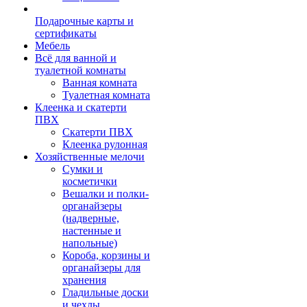
Подарочные карты и
сертификаты
Мебель
Всё для ванной и
туалетной комнаты
Ванная комната
Туалетная комната
Клеенка и скатерти
ПВХ
Скатерти ПВХ
Клеенка рулонная
Хозяйственные мелочи
Сумки и
косметички
Вешалки и полки-
органайзеры
(надверные,
настенные и
напольные)
Короба, корзины и
органайзеры для
хранения
Гладильные доски
и чехлы