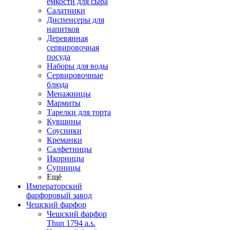
емкости для сыра
Салатники
Диспенсеры для
напитков
Деревянная
сервировочная
посуда
Наборы для воды
Сервировочные
блюда
Менажницы
Мармиты
Тарелки для торта
Кувшины
Соусники
Креманки
Салфетницы
Икорницы
Супницы
Ещё
Императорский
фарфоровый завод
Чешский фарфор
Чешский фарфор
Thun 1794 a.s.