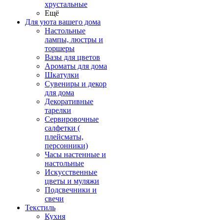
хрустальные
Ещё
Для уюта вашего дома
Настольные
лампы, люстры и
торшеры
Вазы для цветов
Ароматы для дома
Шкатулки
Сувениры и декор
для дома
Декоративные
тарелки
Сервировочные
салфетки (
плейсматы,
персонники)
Часы настенные и
настольные
Искусственные
цветы и муляжи
Подсвечники и
свечи
Текстиль
Кухня