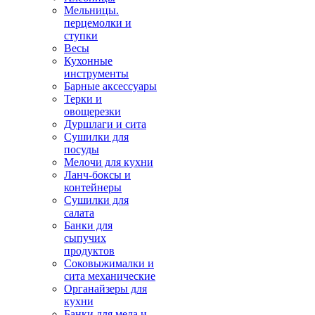
Мельницы.
перцемолки и
ступки
Весы
Кухонные
инструменты
Барные аксессуары
Терки и
овощерезки
Дуршлаги и сита
Сушилки для
посуды
Мелочи для кухни
Ланч-боксы и
контейнеры
Сушилки для
салата
Банки для
сыпучих
продуктов
Соковыжималки и
сита механические
Органайзеры для
кухни
Банки для меда и