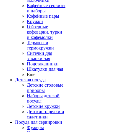
молочники
Кофейные сервизы
и наборы
Кофейные пары
Кружки
Гейзерные
кофеварки, турки
и кофемолки
Термосы и
термокружки
Ситечки для
заварки чая
Подстаканники
Шкатулки для чая
Ещё
Детская посуда
Детские столовые
приборы
Наборы детской
посуды
Детские кружки
Детские тарелки и
салатники
Посуда для сервировки
Фужеры