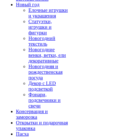
Новый год
Елочные игрушки
и украшения
Статуэтки,
игрушки и
фигурки
Новогодний
текстиль
Новогодние
венки, ветки, ели
декоративные
Новогодняя и
рождественская
посуда
Декор с LED
подсветкой
Фонари,
подсвечники и
свечи
Консервация и
заморозка
Открытки и подарочная
упаковка
Пасха