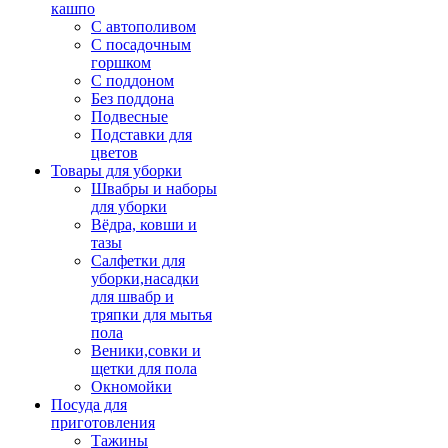
кашпо
С автополивом
С посадочным
горшком
С поддоном
Без поддона
Подвесные
Подставки для
цветов
Товары для уборки
Швабры и наборы
для уборки
Вёдра, ковши и
тазы
Салфетки для
уборки,насадки
для швабр и
тряпки для мытья
пола
Веники,совки и
щетки для пола
Окномойки
Посуда для
приготовления
Тажины