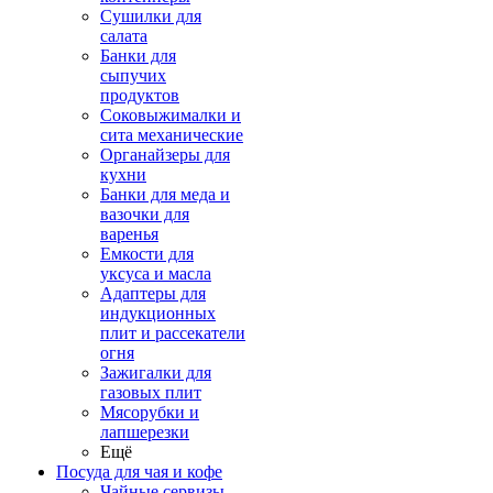
Сушилки для
салата
Банки для
сыпучих
продуктов
Соковыжималки и
сита механические
Органайзеры для
кухни
Банки для меда и
вазочки для
варенья
Емкости для
уксуса и масла
Адаптеры для
индукционных
плит и рассекатели
огня
Зажигалки для
газовых плит
Мясорубки и
лапшерезки
Ещё
Посуда для чая и кофе
Чайные сервизы