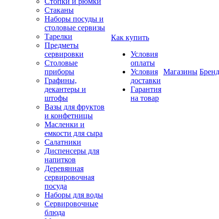
Стопки и рюмки
Стаканы
Наборы посуды и
столовые сервизы
Тарелки
Как купить
Предметы
сервировки
Условия
Столовые
оплаты
приборы
Условия
Магазины
Брен
Графины,
доставки
декантеры и
Гарантия
штофы
на товар
Вазы для фруктов
и конфетницы
Масленки и
емкости для сыра
Салатники
Диспенсеры для
напитков
Деревянная
сервировочная
посуда
Наборы для воды
Сервировочные
блюда