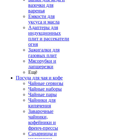
вазочки для
варенья
Емкости для
уксуса и масла
Адаптеры для
индукционных
плит и рассекатели
огня
Зажигалки для
газовых плит
Мясорубки и
лапшерезки
Ещё
Посуда для чая и кофе
Чайные сервизы
Чайные наборы
Чайные пары
Чайники для
кипячения
Заварочные
чайники,
кофейники и
френч-прессы
Сахарницы и