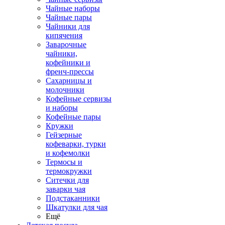
Чайные наборы
Чайные пары
Чайники для
кипячения
Заварочные
чайники,
кофейники и
френч-прессы
Сахарницы и
молочники
Кофейные сервизы
и наборы
Кофейные пары
Кружки
Гейзерные
кофеварки, турки
и кофемолки
Термосы и
термокружки
Ситечки для
заварки чая
Подстаканники
Шкатулки для чая
Ещё