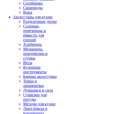
Сотейники
Сковороды
Воки
Аксессуары для кухни
Разделочные доски
Солонки,
перечницы и
ёмкости для
специй
Хлебницы
Мельницы.
перцемолки и
ступки
Весы
Кухонные
инструменты
Барные аксессуары
Терки и
овощерезки
Дуршлаги и сита
Сушилки для
посуды
Мелочи для кухни
Ланч-боксы и
контейнеры