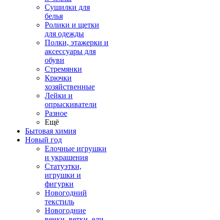
Сушилки для
белья
Ролики и щетки
для одежды
Полки, этажерки и
аксессуары для
обуви
Стремянки
Крючки
хозяйственные
Лейки и
опрыскиватели
Разное
Ещё
Бытовая химия
Новый год
Елочные игрушки
и украшения
Статуэтки,
игрушки и
фигурки
Новогодний
текстиль
Новогодние
венки, ветки, ели