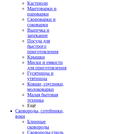
Кастрюли
Мантоварки и
пароварки
Скороварки и
соковарки
Выпечка и
запекание
Посуда для
быстрого
приготовления
Крышки
Миски и емкости
для приготовления
Гусятницы и
утятницы
Ковши, соусники,
молоковарки
Малая бытовая
техника
Ещё
Сковороды, сотейники,
воки
Блинные
сковороды
Сковороды-гриль