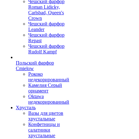
Чешский фарфор
Roman Lidicky,
Carlsbad, Queen's
Crown
Чешский фарфор
Leander
Чешский фарфор
Repast
Чешский фарфор
Rudolf Kampf
Польский фарфор
Сmielow
Рококо
недекорированный
Камелия Серый
орнамент
Oktawa
недекорированный
Хрусталь
Вазы для цветов
хрустальные
Конфетницы и
салатники
хрустальные