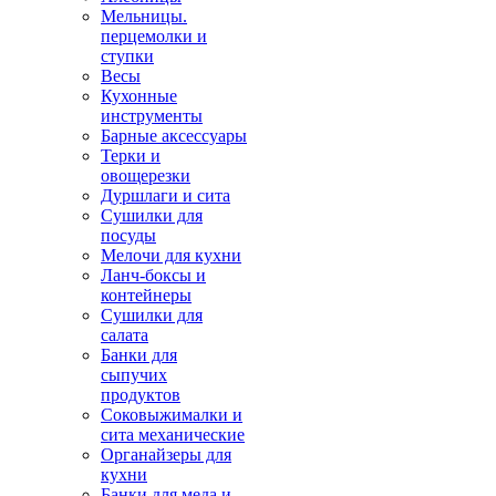
Мельницы.
перцемолки и
ступки
Весы
Кухонные
инструменты
Барные аксессуары
Терки и
овощерезки
Дуршлаги и сита
Сушилки для
посуды
Мелочи для кухни
Ланч-боксы и
контейнеры
Сушилки для
салата
Банки для
сыпучих
продуктов
Соковыжималки и
сита механические
Органайзеры для
кухни
Банки для меда и