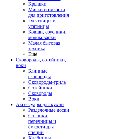
Крышки
Миски и емкости
для приготовления
Гусятницы и
утятницы
Ковши, соусники,
молоковарки
Малая бытовая
техника
Ещё
Сковороды, сотейники,
воки
Блинные
сковороды
Сковороды-гриль
Сотейники
Сковороды
Воки
Аксессуары для кухни
Разделочные доски
Солонки,
перечницы и
ёмкости для
специй
Хлебницы