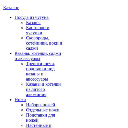
Каталог
Посуда из чугуна
Казаны
Кастрюли и
чугунки
Сковороды,
сотейники, воки и
саджи
Казаны, котелки, саджи
и аксессуары
Треноги, печи,
подставки под
казаны и
аксессуары
Казаны и котелки
из литого
алюминия
Ножи
Наборы ножей
Отдельные ножи
Подставки для
ножей
Настенные и