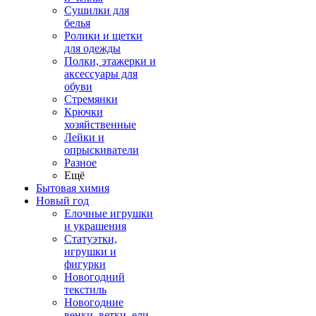
Сушилки для
белья
Ролики и щетки
для одежды
Полки, этажерки и
аксессуары для
обуви
Стремянки
Крючки
хозяйственные
Лейки и
опрыскиватели
Разное
Ещё
Бытовая химия
Новый год
Елочные игрушки
и украшения
Статуэтки,
игрушки и
фигурки
Новогодний
текстиль
Новогодние
венки, ветки, ели