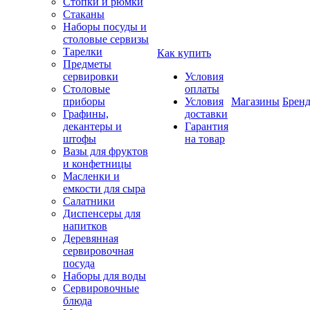
Стопки и рюмки
Стаканы
Наборы посуды и
столовые сервизы
Тарелки
Как купить
Предметы
сервировки
Условия
Столовые
оплаты
приборы
Условия
Магазины
Брен
Графины,
доставки
декантеры и
Гарантия
штофы
на товар
Вазы для фруктов
и конфетницы
Масленки и
емкости для сыра
Салатники
Диспенсеры для
напитков
Деревянная
сервировочная
посуда
Наборы для воды
Сервировочные
блюда