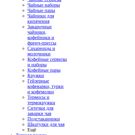
Чайные наборы
Чайные пары
Чайники для
кипячения
Заварочные
чайники,
кофейники и
френч-прессы
Сахарницы и
молочники
Кофейные сервизы
и наборы
Кофейные пары
Кружки
Гейзерные
кофеварки, турки
и кофемолки
Термосы и
термокружки
Ситечки для
заварки чая
Подстаканники
Шкатулки для чая
Ещё