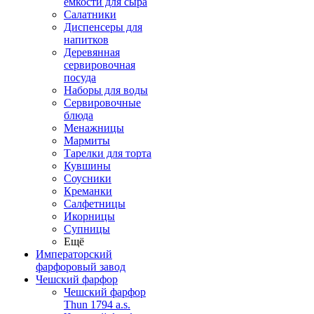
емкости для сыра
Салатники
Диспенсеры для
напитков
Деревянная
сервировочная
посуда
Наборы для воды
Сервировочные
блюда
Менажницы
Мармиты
Тарелки для торта
Кувшины
Соусники
Креманки
Салфетницы
Икорницы
Супницы
Ещё
Императорский
фарфоровый завод
Чешский фарфор
Чешский фарфор
Thun 1794 a.s.