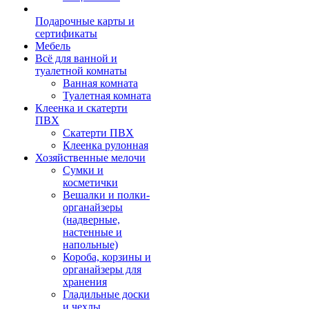
Подарочные карты и
сертификаты
Мебель
Всё для ванной и
туалетной комнаты
Ванная комната
Туалетная комната
Клеенка и скатерти
ПВХ
Скатерти ПВХ
Клеенка рулонная
Хозяйственные мелочи
Сумки и
косметички
Вешалки и полки-
органайзеры
(надверные,
настенные и
напольные)
Короба, корзины и
органайзеры для
хранения
Гладильные доски
и чехлы