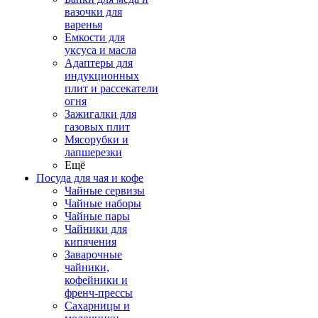
вазочки для
варенья
Емкости для
уксуса и масла
Адаптеры для
индукционных
плит и рассекатели
огня
Зажигалки для
газовых плит
Мясорубки и
лапшерезки
Ещё
Посуда для чая и кофе
Чайные сервизы
Чайные наборы
Чайные пары
Чайники для
кипячения
Заварочные
чайники,
кофейники и
френч-прессы
Сахарницы и