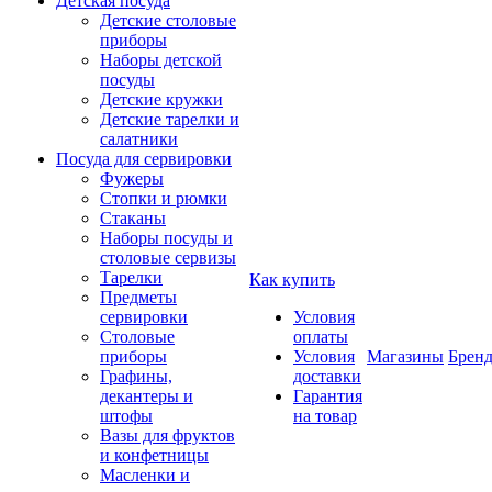
Детская посуда
Детские столовые
приборы
Наборы детской
посуды
Детские кружки
Детские тарелки и
салатники
Посуда для сервировки
Фужеры
Стопки и рюмки
Стаканы
Наборы посуды и
столовые сервизы
Тарелки
Как купить
Предметы
сервировки
Условия
Столовые
оплаты
приборы
Условия
Магазины
Брен
Графины,
доставки
декантеры и
Гарантия
штофы
на товар
Вазы для фруктов
и конфетницы
Масленки и