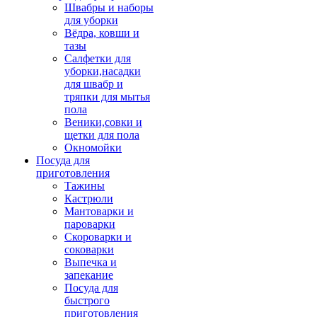
Швабры и наборы
для уборки
Вёдра, ковши и
тазы
Салфетки для
уборки,насадки
для швабр и
тряпки для мытья
пола
Веники,совки и
щетки для пола
Окномойки
Посуда для
приготовления
Тажины
Кастрюли
Мантоварки и
пароварки
Скороварки и
соковарки
Выпечка и
запекание
Посуда для
быстрого
приготовления