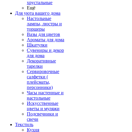
хрустальные
Ещё
Для уюта вашего дома
Настольные
лампы, люстры и
торшеры
Вазы для цветов
Ароматы для дома
Шкатулки
Сувениры и декор
для дома
Декоративные
тарелки
Сервировочные
салфетки (
плейсматы,
персонники)
Часы настенные и
настольные
Искусственные
цветы и муляжи
Подсвечники и
свечи
Текстиль
Кухня