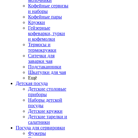
молочники
Кофейные сервизы
и наборы
Кофейные пары
Кружки
Гейзерные
кофеварки, турки
и кофемолки
Термосы и
термокружки
Ситечки для
заварки чая
Подстаканники
Шкатулки для чая
Ещё
Детская посуда
Детские столовые
приборы
Наборы детской
посуды
Детские кружки
Детские тарелки и
салатники
Посуда для сервировки
Фужеры