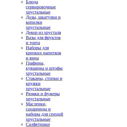
Блюда
сервировочные
хрустальные
Дозы, шкатулки и
копилки
хрустальные
Декор из хрусталя
Вазы для фруктов
и торта
Наборы для
крепких напитков
и вина
Графины,
кувшины и штофы
хрустальные
Стаканы, стопки и
кружки
хрустальные
Рюмки и фужеры
хрустальные
Масленки,
сахарницы и
наборы для специй
хрустальные
Салфетники