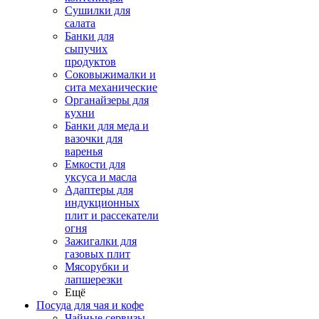
Сушилки для
салата
Банки для
сыпучих
продуктов
Соковыжималки и
сита механические
Органайзеры для
кухни
Банки для меда и
вазочки для
варенья
Емкости для
уксуса и масла
Адаптеры для
индукционных
плит и рассекатели
огня
Зажигалки для
газовых плит
Мясорубки и
лапшерезки
Ещё
Посуда для чая и кофе
Чайные сервизы