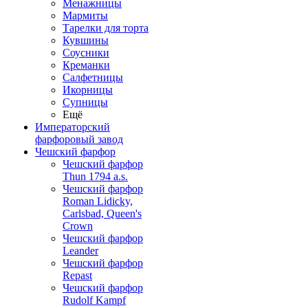
Менажницы
Мармиты
Тарелки для торта
Кувшины
Соусники
Креманки
Салфетницы
Икорницы
Супницы
Ещё
Императорский
фарфоровый завод
Чешский фарфор
Чешский фарфор
Thun 1794 a.s.
Чешский фарфор
Roman Lidicky,
Carlsbad, Queen's
Crown
Чешский фарфор
Leander
Чешский фарфор
Repast
Чешский фарфор
Rudolf Kampf