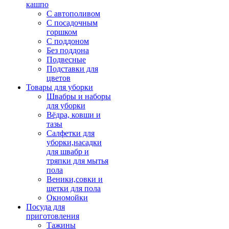
кашпо
С автополивом
С посадочным
горшком
С поддоном
Без поддона
Подвесные
Подставки для
цветов
Товары для уборки
Швабры и наборы
для уборки
Вёдра, ковши и
тазы
Салфетки для
уборки,насадки
для швабр и
тряпки для мытья
пола
Веники,совки и
щетки для пола
Окномойки
Посуда для
приготовления
Тажины