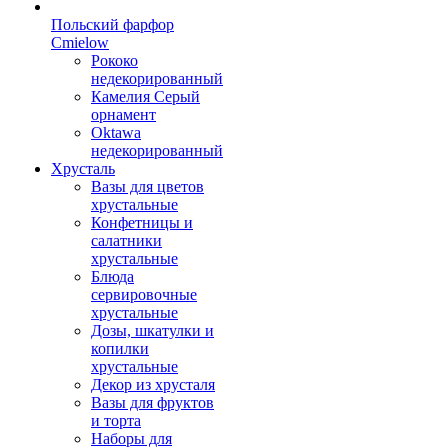
Польский фарфор
Сmielow
Рококо
недекорированный
Камелия Серый
орнамент
Oktawa
недекорированный
Хрусталь
Вазы для цветов
хрустальные
Конфетницы и
салатники
хрустальные
Блюда
сервировочные
хрустальные
Дозы, шкатулки и
копилки
хрустальные
Декор из хрусталя
Вазы для фруктов
и торта
Наборы для