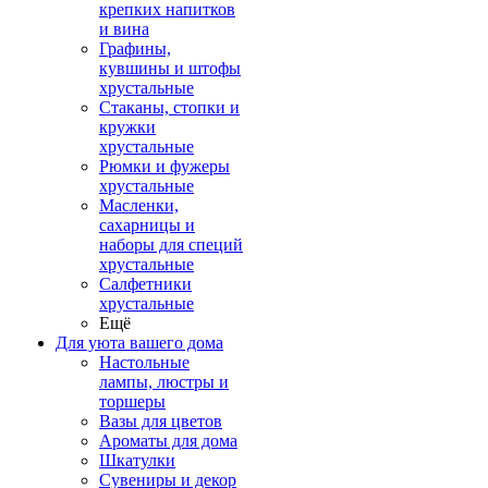
крепких напитков
и вина
Графины,
кувшины и штофы
хрустальные
Стаканы, стопки и
кружки
хрустальные
Рюмки и фужеры
хрустальные
Масленки,
сахарницы и
наборы для специй
хрустальные
Салфетники
хрустальные
Ещё
Для уюта вашего дома
Настольные
лампы, люстры и
торшеры
Вазы для цветов
Ароматы для дома
Шкатулки
Сувениры и декор