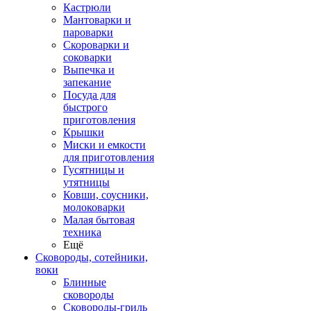
Кастрюли
Мантоварки и
пароварки
Скороварки и
соковарки
Выпечка и
запекание
Посуда для
быстрого
приготовления
Крышки
Миски и емкости
для приготовления
Гусятницы и
утятницы
Ковши, соусники,
молоковарки
Малая бытовая
техника
Ещё
Сковороды, сотейники,
воки
Блинные
сковороды
Сковороды-гриль