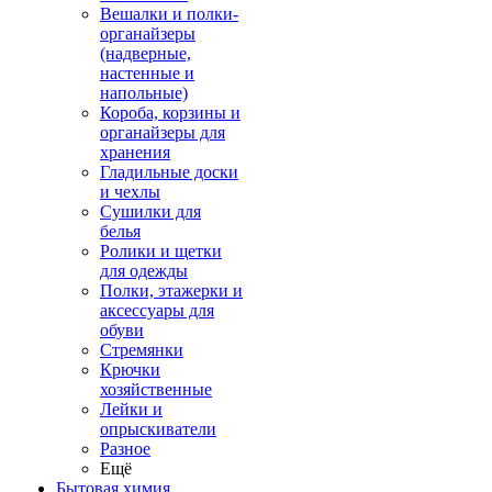
Вешалки и полки-
органайзеры
(надверные,
настенные и
напольные)
Короба, корзины и
органайзеры для
хранения
Гладильные доски
и чехлы
Сушилки для
белья
Ролики и щетки
для одежды
Полки, этажерки и
аксессуары для
обуви
Стремянки
Крючки
хозяйственные
Лейки и
опрыскиватели
Разное
Ещё
Бытовая химия