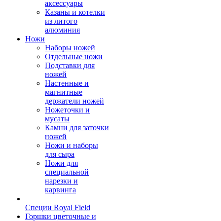
аксессуары
Казаны и котелки
из литого
алюминия
Ножи
Наборы ножей
Отдельные ножи
Подставки для
ножей
Настенные и
магнитные
держатели ножей
Ножеточки и
мусаты
Камни для заточки
ножей
Ножи и наборы
для сыра
Ножи для
специальной
нарезки и
карвинга
Специи Royal Field
Горшки цветочные и