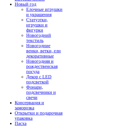
Новый год
Елочные игрушки
и украшения
Статуэтки,
игрушки и
фигурки
Новогодний
текстиль
Новогодние
венки, ветки, ели
декоративные
Новогодняя и
рождественская
посуда
Декор с LED
подсветкой
Фонари,
подсвечники и
свечи
Консервация и
заморозка
Открытки и подарочная
упаковка
Пасха