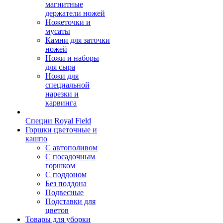
магнитные
держатели ножей
Ножеточки и
мусаты
Камни для заточки
ножей
Ножи и наборы
для сыра
Ножи для
специальной
нарезки и
карвинга
Специи Royal Field
Горшки цветочные и
кашпо
С автополивом
С посадочным
горшком
С поддоном
Без поддона
Подвесные
Подставки для
цветов
Товары для уборки