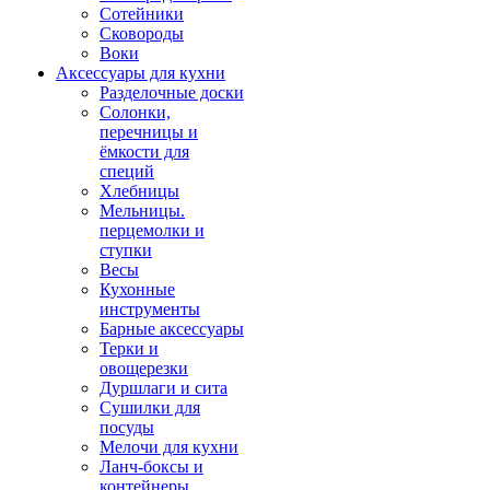
Сотейники
Сковороды
Воки
Аксессуары для кухни
Разделочные доски
Солонки,
перечницы и
ёмкости для
специй
Хлебницы
Мельницы.
перцемолки и
ступки
Весы
Кухонные
инструменты
Барные аксессуары
Терки и
овощерезки
Дуршлаги и сита
Сушилки для
посуды
Мелочи для кухни
Ланч-боксы и
контейнеры