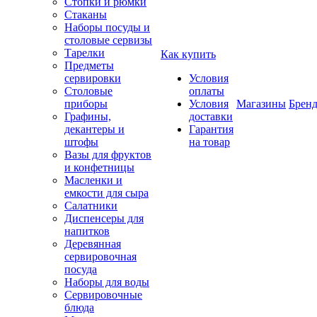
Стопки и рюмки
Стаканы
Наборы посуды и
столовые сервизы
Тарелки
Как купить
Предметы
сервировки
Условия
Столовые
оплаты
приборы
Условия
Магазины
Брен
Графины,
доставки
декантеры и
Гарантия
штофы
на товар
Вазы для фруктов
и конфетницы
Масленки и
емкости для сыра
Салатники
Диспенсеры для
напитков
Деревянная
сервировочная
посуда
Наборы для воды
Сервировочные
блюда