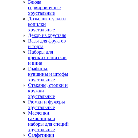
Блюда
сервировочные
хрустальные
Дозы, шкатулки и
копилки
хрустальные
Декор из хрусталя
Вазы для фруктов
и торта
Наборы для
крепких напитков
и вина
Графины,
кувшины и штофы
хрустальные
Стаканы, стопки и
кружки
хрустальные
Рюмки и фужеры
хрустальные
Масленки,
сахарницы и
наборы для специй
хрустальные
Салфетники