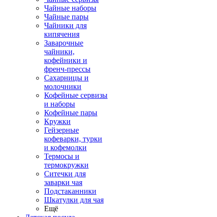
Чайные наборы
Чайные пары
Чайники для
кипячения
Заварочные
чайники,
кофейники и
френч-прессы
Сахарницы и
молочники
Кофейные сервизы
и наборы
Кофейные пары
Кружки
Гейзерные
кофеварки, турки
и кофемолки
Термосы и
термокружки
Ситечки для
заварки чая
Подстаканники
Шкатулки для чая
Ещё