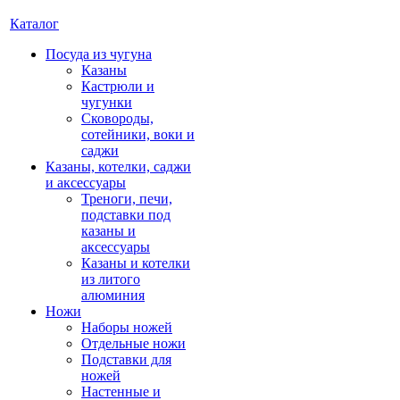
Каталог
Посуда из чугуна
Казаны
Кастрюли и
чугунки
Сковороды,
сотейники, воки и
саджи
Казаны, котелки, саджи
и аксессуары
Треноги, печи,
подставки под
казаны и
аксессуары
Казаны и котелки
из литого
алюминия
Ножи
Наборы ножей
Отдельные ножи
Подставки для
ножей
Настенные и