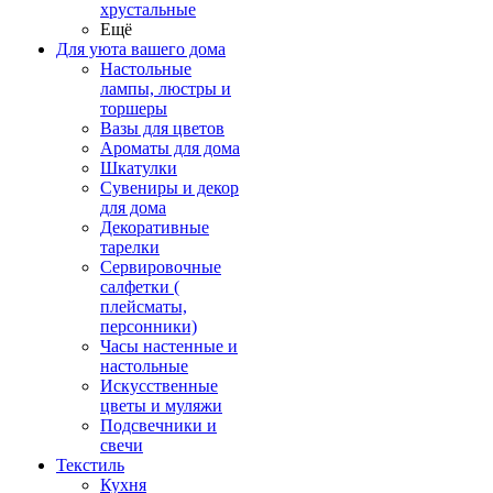
хрустальные
Ещё
Для уюта вашего дома
Настольные
лампы, люстры и
торшеры
Вазы для цветов
Ароматы для дома
Шкатулки
Сувениры и декор
для дома
Декоративные
тарелки
Сервировочные
салфетки (
плейсматы,
персонники)
Часы настенные и
настольные
Искусственные
цветы и муляжи
Подсвечники и
свечи
Текстиль
Кухня