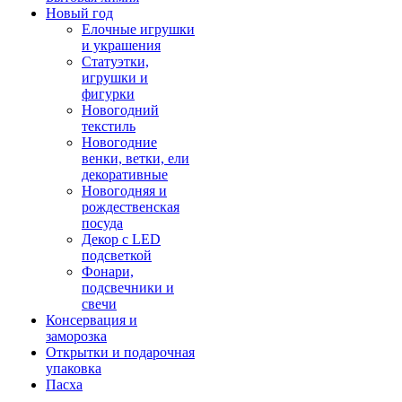
Новый год
Елочные игрушки
и украшения
Статуэтки,
игрушки и
фигурки
Новогодний
текстиль
Новогодние
венки, ветки, ели
декоративные
Новогодняя и
рождественская
посуда
Декор с LED
подсветкой
Фонари,
подсвечники и
свечи
Консервация и
заморозка
Открытки и подарочная
упаковка
Пасха