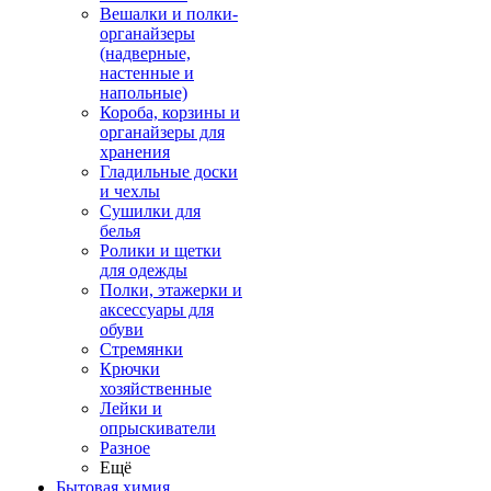
Вешалки и полки-
органайзеры
(надверные,
настенные и
напольные)
Короба, корзины и
органайзеры для
хранения
Гладильные доски
и чехлы
Сушилки для
белья
Ролики и щетки
для одежды
Полки, этажерки и
аксессуары для
обуви
Стремянки
Крючки
хозяйственные
Лейки и
опрыскиватели
Разное
Ещё
Бытовая химия