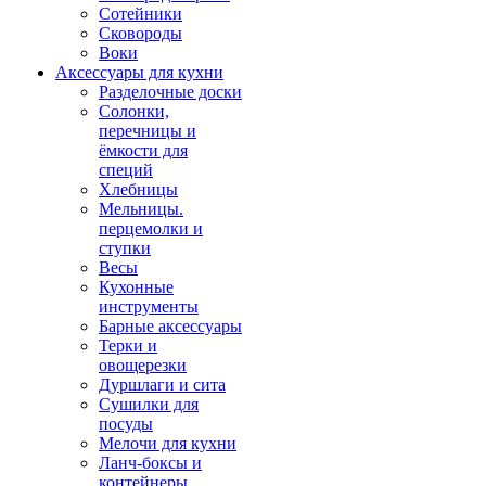
Сотейники
Сковороды
Воки
Аксессуары для кухни
Разделочные доски
Солонки,
перечницы и
ёмкости для
специй
Хлебницы
Мельницы.
перцемолки и
ступки
Весы
Кухонные
инструменты
Барные аксессуары
Терки и
овощерезки
Дуршлаги и сита
Сушилки для
посуды
Мелочи для кухни
Ланч-боксы и
контейнеры