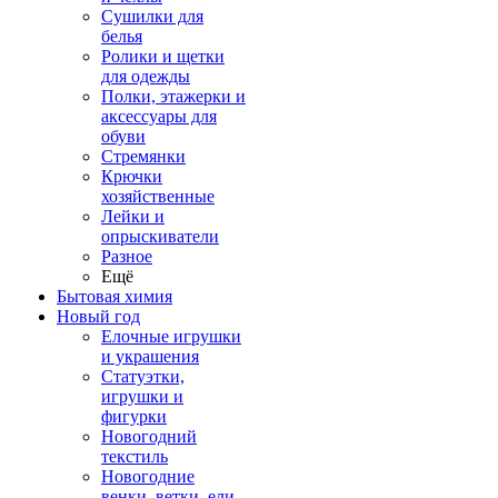
Сушилки для
белья
Ролики и щетки
для одежды
Полки, этажерки и
аксессуары для
обуви
Стремянки
Крючки
хозяйственные
Лейки и
опрыскиватели
Разное
Ещё
Бытовая химия
Новый год
Елочные игрушки
и украшения
Статуэтки,
игрушки и
фигурки
Новогодний
текстиль
Новогодние
венки, ветки, ели