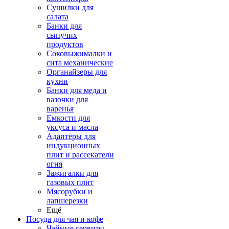
Сушилки для
салата
Банки для
сыпучих
продуктов
Соковыжималки и
сита механические
Органайзеры для
кухни
Банки для меда и
вазочки для
варенья
Емкости для
уксуса и масла
Адаптеры для
индукционных
плит и рассекатели
огня
Зажигалки для
газовых плит
Мясорубки и
лапшерезки
Ещё
Посуда для чая и кофе
Чайные сервизы