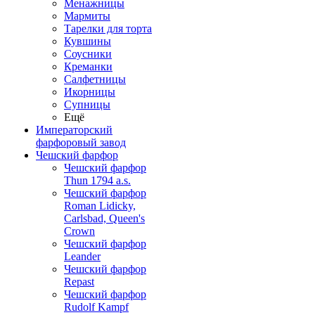
Менажницы
Мармиты
Тарелки для торта
Кувшины
Соусники
Креманки
Салфетницы
Икорницы
Супницы
Ещё
Императорский
фарфоровый завод
Чешский фарфор
Чешский фарфор
Thun 1794 a.s.
Чешский фарфор
Roman Lidicky,
Carlsbad, Queen's
Crown
Чешский фарфор
Leander
Чешский фарфор
Repast
Чешский фарфор
Rudolf Kampf