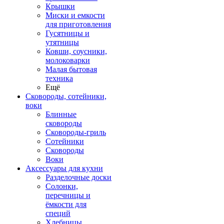
Крышки
Миски и емкости
для приготовления
Гусятницы и
утятницы
Ковши, соусники,
молоковарки
Малая бытовая
техника
Ещё
Сковороды, сотейники,
воки
Блинные
сковороды
Сковороды-гриль
Сотейники
Сковороды
Воки
Аксессуары для кухни
Разделочные доски
Солонки,
перечницы и
ёмкости для
специй
Хлебницы