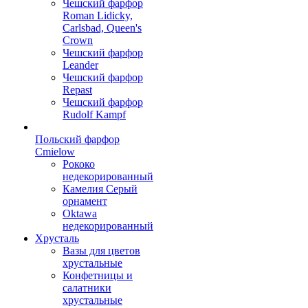
Чешский фарфор
Roman Lidicky,
Carlsbad, Queen's
Crown
Чешский фарфор
Leander
Чешский фарфор
Repast
Чешский фарфор
Rudolf Kampf
Польский фарфор
Сmielow
Рококо
недекорированный
Камелия Серый
орнамент
Oktawa
недекорированный
Хрусталь
Вазы для цветов
хрустальные
Конфетницы и
салатники
хрустальные