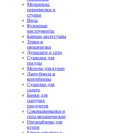
Мельницы.
перцемолки и
ступки
Весы
Кухонные
инструменты
Барные аксессуары
Терки и
овощерезки
Дуршлаги и сита
Сушилки для
посуды
Мелочи для кухни
Ланч-боксы и
контейнеры
Сушилки для
салата
Банки для
сыпучих
продуктов
Соковыжималки и
сита механические
Органайзеры для
кухни
Банки для меда и