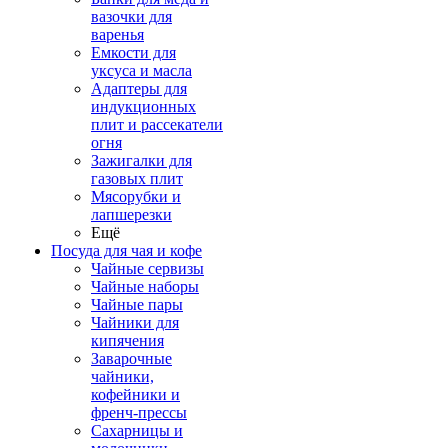
вазочки для
варенья
Емкости для
уксуса и масла
Адаптеры для
индукционных
плит и рассекатели
огня
Зажигалки для
газовых плит
Мясорубки и
лапшерезки
Ещё
Посуда для чая и кофе
Чайные сервизы
Чайные наборы
Чайные пары
Чайники для
кипячения
Заварочные
чайники,
кофейники и
френч-прессы
Сахарницы и