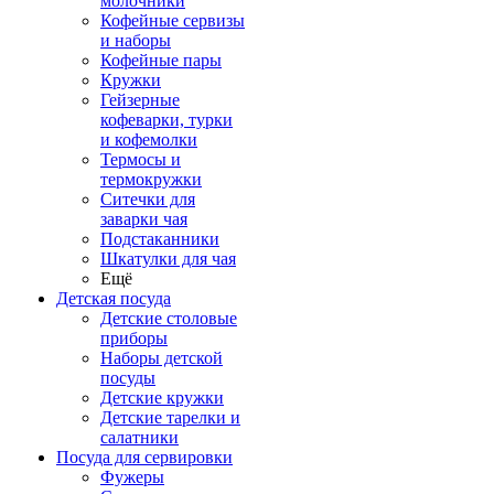
молочники
Кофейные сервизы
и наборы
Кофейные пары
Кружки
Гейзерные
кофеварки, турки
и кофемолки
Термосы и
термокружки
Ситечки для
заварки чая
Подстаканники
Шкатулки для чая
Ещё
Детская посуда
Детские столовые
приборы
Наборы детской
посуды
Детские кружки
Детские тарелки и
салатники
Посуда для сервировки
Фужеры