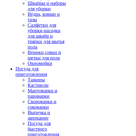
Швабры и наборы
для уборки
Вёдра, ковши и
тазы
Салфетки для
уборки,насадки
для швабр и
тряпки для мытья
пола
Веники,совки и
щетки для пола
Окномойки
Посуда для
приготовления
Тажины
Кастрюли
Мантоварки и
пароварки
Скороварки и
соковарки
Выпечка и
запекание
Посуда для
быстрого
приготовления