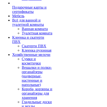
Подарочные карты и
сертификаты
Мебель
Всё для ванной и
туалетной комнаты
Ванная комната
Туалетная комната
Клеенка и скатерти
ПВХ
Скатерти ПВХ
Клеенка рулонная
Хозяйственные мелочи
Сумки и
косметички
Вешалки и полки-
органайзеры
(надверные,
настенные и
напольные)
Короба, корзины и
органайзеры для
хранения
Гладильные доски
и чехлы