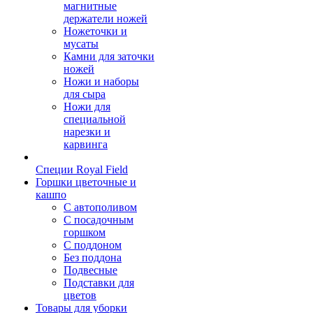
магнитные
держатели ножей
Ножеточки и
мусаты
Камни для заточки
ножей
Ножи и наборы
для сыра
Ножи для
специальной
нарезки и
карвинга
Специи Royal Field
Горшки цветочные и
кашпо
С автополивом
С посадочным
горшком
С поддоном
Без поддона
Подвесные
Подставки для
цветов
Товары для уборки