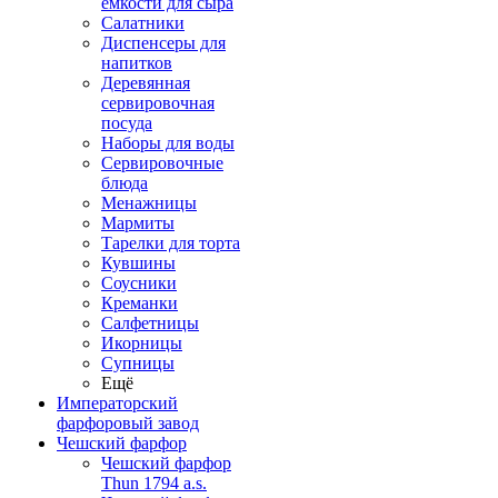
емкости для сыра
Салатники
Диспенсеры для
напитков
Деревянная
сервировочная
посуда
Наборы для воды
Сервировочные
блюда
Менажницы
Мармиты
Тарелки для торта
Кувшины
Соусники
Креманки
Салфетницы
Икорницы
Супницы
Ещё
Императорский
фарфоровый завод
Чешский фарфор
Чешский фарфор
Thun 1794 a.s.