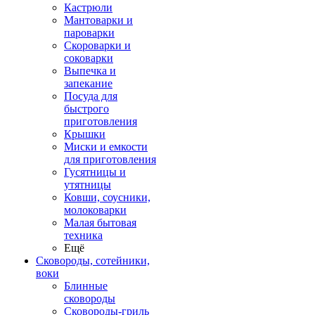
Кастрюли
Мантоварки и
пароварки
Скороварки и
соковарки
Выпечка и
запекание
Посуда для
быстрого
приготовления
Крышки
Миски и емкости
для приготовления
Гусятницы и
утятницы
Ковши, соусники,
молоковарки
Малая бытовая
техника
Ещё
Сковороды, сотейники,
воки
Блинные
сковороды
Сковороды-гриль