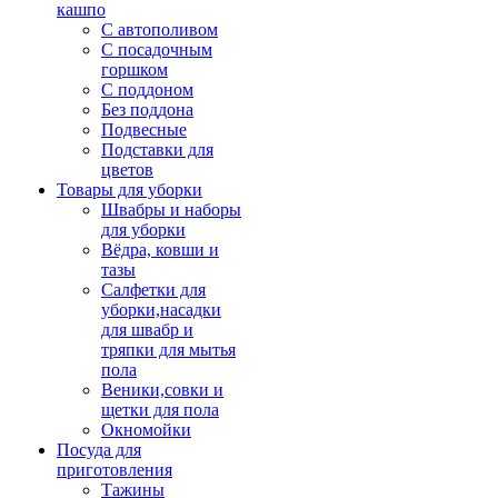
кашпо
С автополивом
С посадочным
горшком
С поддоном
Без поддона
Подвесные
Подставки для
цветов
Товары для уборки
Швабры и наборы
для уборки
Вёдра, ковши и
тазы
Салфетки для
уборки,насадки
для швабр и
тряпки для мытья
пола
Веники,совки и
щетки для пола
Окномойки
Посуда для
приготовления
Тажины