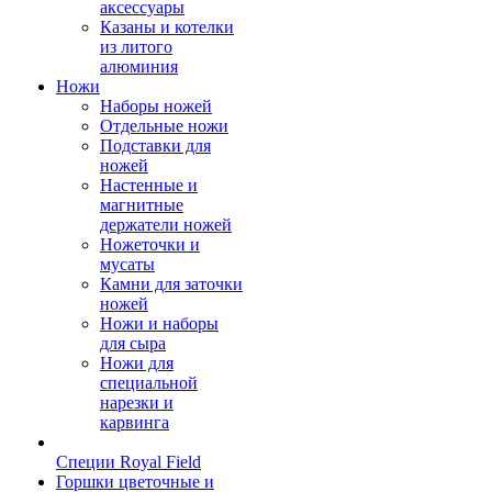
аксессуары
Казаны и котелки
из литого
алюминия
Ножи
Наборы ножей
Отдельные ножи
Подставки для
ножей
Настенные и
магнитные
держатели ножей
Ножеточки и
мусаты
Камни для заточки
ножей
Ножи и наборы
для сыра
Ножи для
специальной
нарезки и
карвинга
Специи Royal Field
Горшки цветочные и