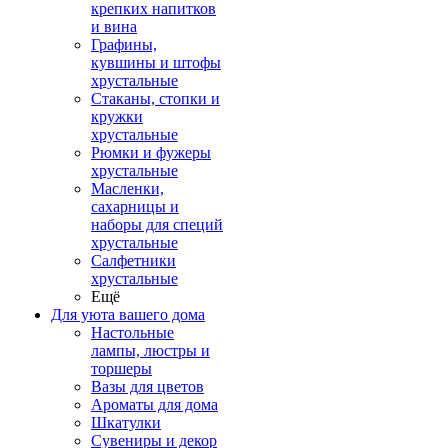
крепких напитков
и вина
Графины,
кувшины и штофы
хрустальные
Стаканы, стопки и
кружки
хрустальные
Рюмки и фужеры
хрустальные
Масленки,
сахарницы и
наборы для специй
хрустальные
Салфетники
хрустальные
Ещё
Для уюта вашего дома
Настольные
лампы, люстры и
торшеры
Вазы для цветов
Ароматы для дома
Шкатулки
Сувениры и декор