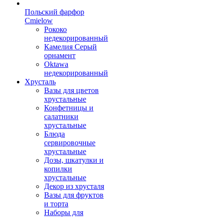
Польский фарфор
Сmielow
Рококо
недекорированный
Камелия Серый
орнамент
Oktawa
недекорированный
Хрусталь
Вазы для цветов
хрустальные
Конфетницы и
салатники
хрустальные
Блюда
сервировочные
хрустальные
Дозы, шкатулки и
копилки
хрустальные
Декор из хрусталя
Вазы для фруктов
и торта
Наборы для