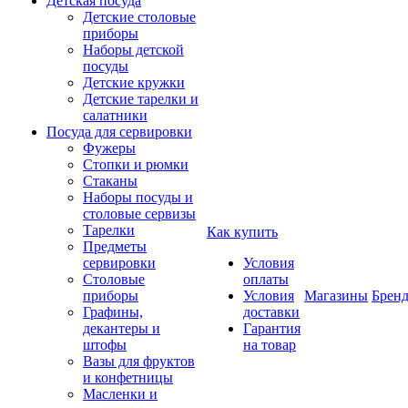
Детская посуда
Детские столовые
приборы
Наборы детской
посуды
Детские кружки
Детские тарелки и
салатники
Посуда для сервировки
Фужеры
Стопки и рюмки
Стаканы
Наборы посуды и
столовые сервизы
Тарелки
Как купить
Предметы
сервировки
Условия
Столовые
оплаты
приборы
Условия
Магазины
Брен
Графины,
доставки
декантеры и
Гарантия
штофы
на товар
Вазы для фруктов
и конфетницы
Масленки и