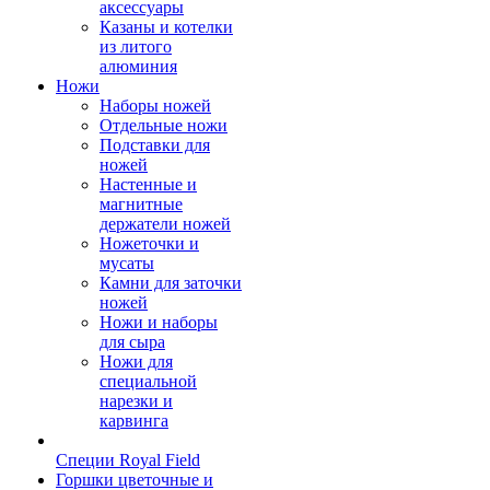
аксессуары
Казаны и котелки
из литого
алюминия
Ножи
Наборы ножей
Отдельные ножи
Подставки для
ножей
Настенные и
магнитные
держатели ножей
Ножеточки и
мусаты
Камни для заточки
ножей
Ножи и наборы
для сыра
Ножи для
специальной
нарезки и
карвинга
Специи Royal Field
Горшки цветочные и