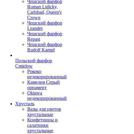
Чешский фарфор
Roman Lidicky,
Carlsbad, Queen's
Crown
Чешский фарфор
Leander
Чешский фарфор
Repast
Чешский фарфор
Rudolf Kampf
Польский фарфор
Сmielow
Рококо
недекорированный
Камелия Серый
орнамент
Oktawa
недекорированный
Хрусталь
Вазы для цветов
хрустальные
Конфетницы и
салатники
хрустальные