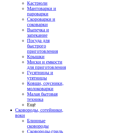
Кастрюли
Мантоварки и
пароварки
Скороварки и
соковарки
Выпечка и
запекание
Посуда для
быстрого
приготовления
Крышки
Миски и емкости
для приготовления
Гусятницы и
утятницы
Ковши, соусники,
молоковарки
Малая бытовая
техника
Ещё
Сковороды, сотейники,
воки
Блинные
сковороды
Сковороды-гриль