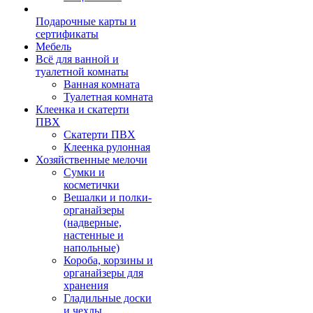
Подарочные карты и
сертификаты
Мебель
Всё для ванной и
туалетной комнаты
Ванная комната
Туалетная комната
Клеенка и скатерти
ПВХ
Скатерти ПВХ
Клеенка рулонная
Хозяйственные мелочи
Сумки и
косметички
Вешалки и полки-
органайзеры
(надверные,
настенные и
напольные)
Короба, корзины и
органайзеры для
хранения
Гладильные доски
и чехлы