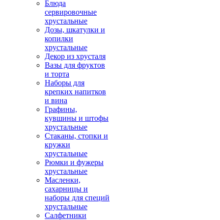
Блюда
сервировочные
хрустальные
Дозы, шкатулки и
копилки
хрустальные
Декор из хрусталя
Вазы для фруктов
и торта
Наборы для
крепких напитков
и вина
Графины,
кувшины и штофы
хрустальные
Стаканы, стопки и
кружки
хрустальные
Рюмки и фужеры
хрустальные
Масленки,
сахарницы и
наборы для специй
хрустальные
Салфетники