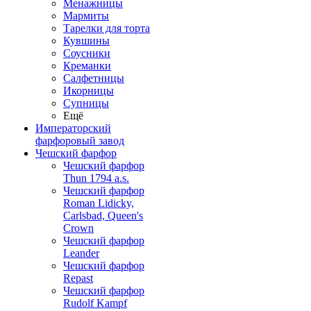
Менажницы
Мармиты
Тарелки для торта
Кувшины
Соусники
Креманки
Салфетницы
Икорницы
Супницы
Ещё
Императорский
фарфоровый завод
Чешский фарфор
Чешский фарфор
Thun 1794 a.s.
Чешский фарфор
Roman Lidicky,
Carlsbad, Queen's
Crown
Чешский фарфор
Leander
Чешский фарфор
Repast
Чешский фарфор
Rudolf Kampf