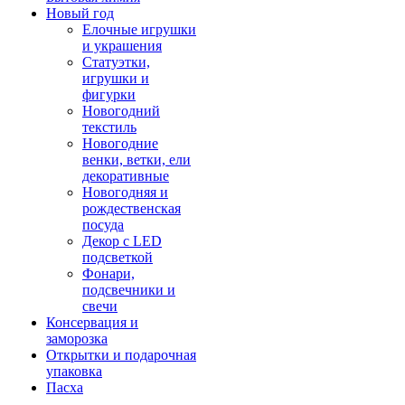
Новый год
Елочные игрушки
и украшения
Статуэтки,
игрушки и
фигурки
Новогодний
текстиль
Новогодние
венки, ветки, ели
декоративные
Новогодняя и
рождественская
посуда
Декор с LED
подсветкой
Фонари,
подсвечники и
свечи
Консервация и
заморозка
Открытки и подарочная
упаковка
Пасха