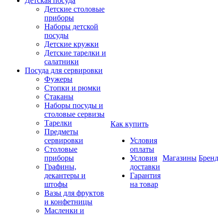
Детская посуда
Детские столовые
приборы
Наборы детской
посуды
Детские кружки
Детские тарелки и
салатники
Посуда для сервировки
Фужеры
Стопки и рюмки
Стаканы
Наборы посуды и
столовые сервизы
Тарелки
Как купить
Предметы
сервировки
Условия
Столовые
оплаты
приборы
Условия
Магазины
Брен
Графины,
доставки
декантеры и
Гарантия
штофы
на товар
Вазы для фруктов
и конфетницы
Масленки и