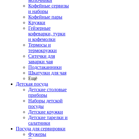
молочники
Кофейные сервизы
и наборы
Кофейные пары
Кружки
Гейзерные
кофеварки, турки
и кофемолки
Термосы и
термокружки
Ситечки для
заварки чая
Подстаканники
Шкатулки для чая
Ещё
Детская посуда
Детские столовые
приборы
Наборы детской
посуды
Детские кружки
Детские тарелки и
салатники
Посуда для сервировки
Фужеры