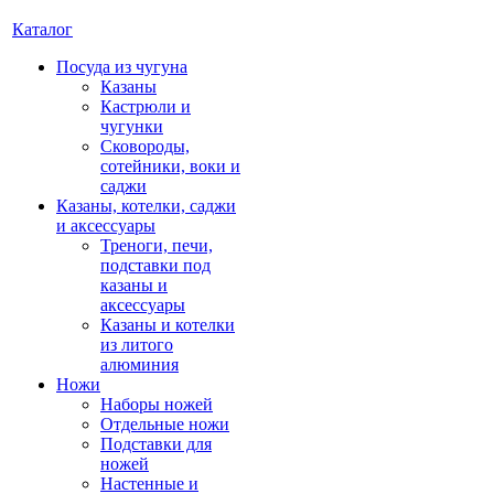
Каталог
Посуда из чугуна
Казаны
Кастрюли и
чугунки
Сковороды,
сотейники, воки и
саджи
Казаны, котелки, саджи
и аксессуары
Треноги, печи,
подставки под
казаны и
аксессуары
Казаны и котелки
из литого
алюминия
Ножи
Наборы ножей
Отдельные ножи
Подставки для
ножей
Настенные и