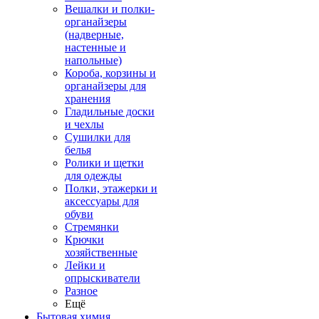
Вешалки и полки-
органайзеры
(надверные,
настенные и
напольные)
Короба, корзины и
органайзеры для
хранения
Гладильные доски
и чехлы
Сушилки для
белья
Ролики и щетки
для одежды
Полки, этажерки и
аксессуары для
обуви
Стремянки
Крючки
хозяйственные
Лейки и
опрыскиватели
Разное
Ещё
Бытовая химия