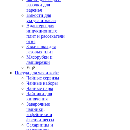
вазочки для
варенья
Емкости для
уксуса и масла
Адаптеры для
индукционных
плит и рассекатели
огня
Зажигалки для
газовых плит
Мясорубки и
лапшерезки
Ещё
Посуда для чая и кофе
Чайные сервизы
Чайные наборы
Чайные пары
Чайники для
кипячения
Заварочные
чайники,
кофейники и
френч-прессы
Сахарницы и