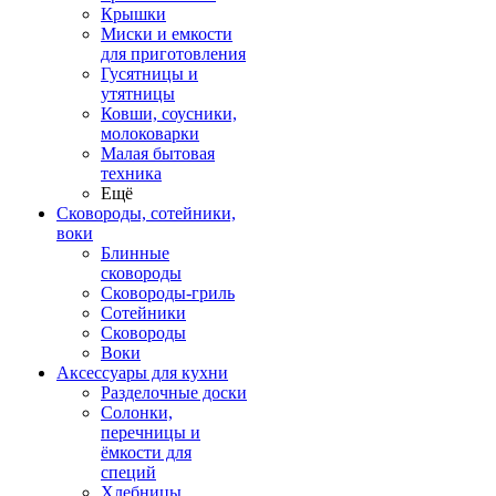
Крышки
Миски и емкости
для приготовления
Гусятницы и
утятницы
Ковши, соусники,
молоковарки
Малая бытовая
техника
Ещё
Сковороды, сотейники,
воки
Блинные
сковороды
Сковороды-гриль
Сотейники
Сковороды
Воки
Аксессуары для кухни
Разделочные доски
Солонки,
перечницы и
ёмкости для
специй
Хлебницы