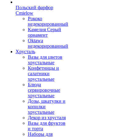
Польский фарфор
Сmielow
Рококо
недекорированный
Камелия Серый
орнамент
Oktawa
недекорированный
Хрусталь
Вазы для цветов
хрустальные
Конфетницы и
салатники
хрустальные
Блюда
сервировочные
хрустальные
Дозы, шкатулки и
копилки
хрустальные
Декор из хрусталя
Вазы для фруктов
и торта
Наборы для