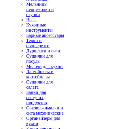
Мельницы.
перцемолки и
ступки
Весы
Кухонные
инструменты
Барные аксессуары
Терки и
овощерезки
Дуршлаги и сита
Сушилки для
посуды
Мелочи для кухни
Ланч-боксы и
контейнеры
Сушилки для
салата
Банки для
сыпучих
продуктов
Соковыжималки и
сита механические
Органайзеры для
кухни
Банки для меда и