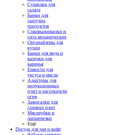
Сушилки для
салата
Банки для
сыпучих
продуктов
Соковыжималки и
сита механические
Органайзеры для
кухни
Банки для меда и
вазочки для
варенья
Емкости для
уксуса и масла
Адаптеры для
индукционных
плит и рассекатели
огня
Зажигалки для
газовых плит
Мясорубки и
лапшерезки
Ещё
Посуда для чая и кофе
Чайные сервизы