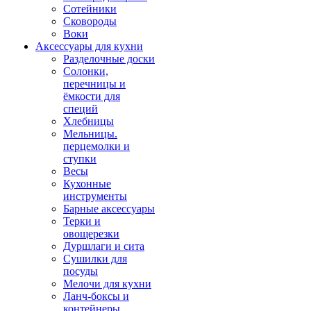
Сотейники
Сковороды
Воки
Аксессуары для кухни
Разделочные доски
Солонки,
перечницы и
ёмкости для
специй
Хлебницы
Мельницы.
перцемолки и
ступки
Весы
Кухонные
инструменты
Барные аксессуары
Терки и
овощерезки
Дуршлаги и сита
Сушилки для
посуды
Мелочи для кухни
Ланч-боксы и
контейнеры