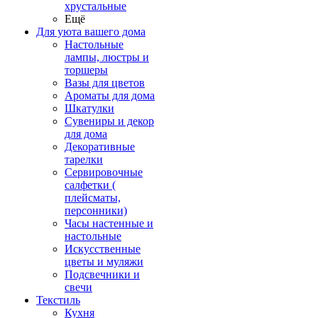
хрустальные
Ещё
Для уюта вашего дома
Настольные
лампы, люстры и
торшеры
Вазы для цветов
Ароматы для дома
Шкатулки
Сувениры и декор
для дома
Декоративные
тарелки
Сервировочные
салфетки (
плейсматы,
персонники)
Часы настенные и
настольные
Искусственные
цветы и муляжи
Подсвечники и
свечи
Текстиль
Кухня