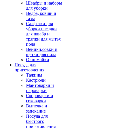
Швабры и наборы
для уборки
Вёдра, ковши и
тазы
Салфетки для
уборки,насадки
для швабр и
тряпки для мытья
пола
Веники,совки и
щетки для пола
Окномойки
Посуда для
приготовления
Тажины
Кастрюли
Мантоварки и
пароварки
Скороварки и
соковарки
Выпечка и
запекание
Посуда для
быстрого
приготовления