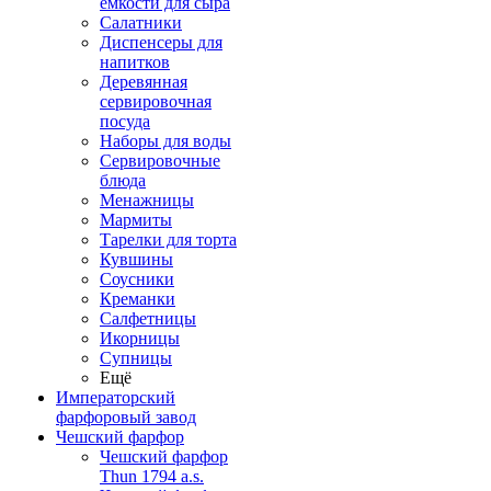
емкости для сыра
Салатники
Диспенсеры для
напитков
Деревянная
сервировочная
посуда
Наборы для воды
Сервировочные
блюда
Менажницы
Мармиты
Тарелки для торта
Кувшины
Соусники
Креманки
Салфетницы
Икорницы
Супницы
Ещё
Императорский
фарфоровый завод
Чешский фарфор
Чешский фарфор
Thun 1794 a.s.