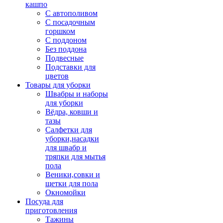
кашпо
С автополивом
С посадочным
горшком
С поддоном
Без поддона
Подвесные
Подставки для
цветов
Товары для уборки
Швабры и наборы
для уборки
Вёдра, ковши и
тазы
Салфетки для
уборки,насадки
для швабр и
тряпки для мытья
пола
Веники,совки и
щетки для пола
Окномойки
Посуда для
приготовления
Тажины