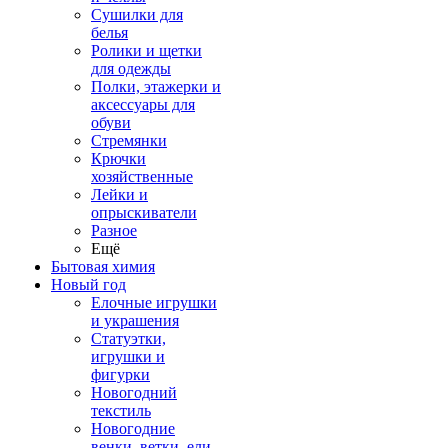
Сушилки для
белья
Ролики и щетки
для одежды
Полки, этажерки и
аксессуары для
обуви
Стремянки
Крючки
хозяйственные
Лейки и
опрыскиватели
Разное
Ещё
Бытовая химия
Новый год
Елочные игрушки
и украшения
Статуэтки,
игрушки и
фигурки
Новогодний
текстиль
Новогодние
венки, ветки, ели