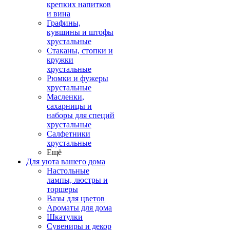
крепких напитков
и вина
Графины,
кувшины и штофы
хрустальные
Стаканы, стопки и
кружки
хрустальные
Рюмки и фужеры
хрустальные
Масленки,
сахарницы и
наборы для специй
хрустальные
Салфетники
хрустальные
Ещё
Для уюта вашего дома
Настольные
лампы, люстры и
торшеры
Вазы для цветов
Ароматы для дома
Шкатулки
Сувениры и декор