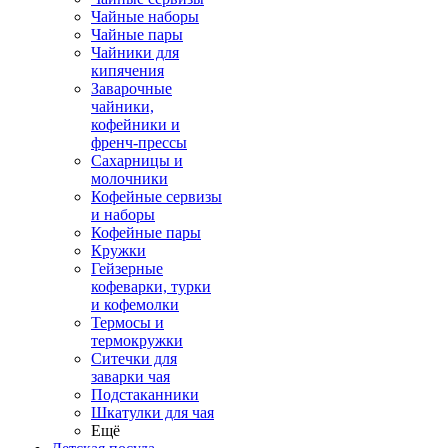
Чайные наборы
Чайные пары
Чайники для
кипячения
Заварочные
чайники,
кофейники и
френч-прессы
Сахарницы и
молочники
Кофейные сервизы
и наборы
Кофейные пары
Кружки
Гейзерные
кофеварки, турки
и кофемолки
Термосы и
термокружки
Ситечки для
заварки чая
Подстаканники
Шкатулки для чая
Ещё