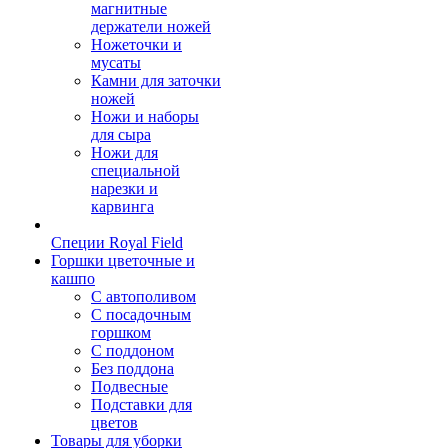
магнитные
держатели ножей
Ножеточки и
мусаты
Камни для заточки
ножей
Ножи и наборы
для сыра
Ножи для
специальной
нарезки и
карвинга
Специи Royal Field
Горшки цветочные и
кашпо
С автополивом
С посадочным
горшком
С поддоном
Без поддона
Подвесные
Подставки для
цветов
Товары для уборки