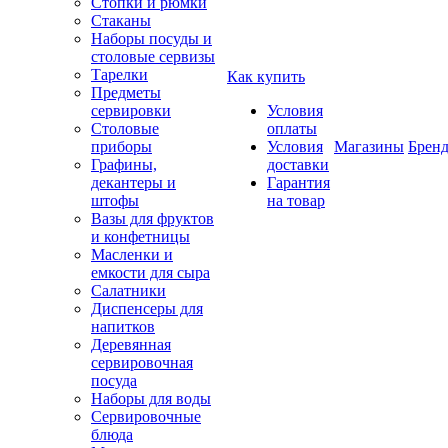
Стопки и рюмки
Стаканы
Наборы посуды и
столовые сервизы
Тарелки
Как купить
Предметы
сервировки
Условия
Столовые
оплаты
приборы
Условия
Магазины
Брен
Графины,
доставки
декантеры и
Гарантия
штофы
на товар
Вазы для фруктов
и конфетницы
Масленки и
емкости для сыра
Салатники
Диспенсеры для
напитков
Деревянная
сервировочная
посуда
Наборы для воды
Сервировочные
блюда