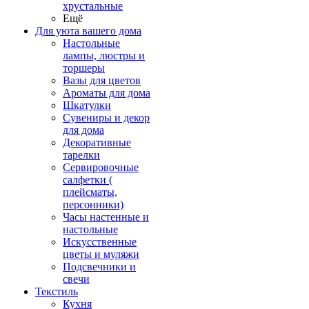
хрустальные
Ещё
Для уюта вашего дома
Настольные
лампы, люстры и
торшеры
Вазы для цветов
Ароматы для дома
Шкатулки
Сувениры и декор
для дома
Декоративные
тарелки
Сервировочные
салфетки (
плейсматы,
персонники)
Часы настенные и
настольные
Искусственные
цветы и муляжи
Подсвечники и
свечи
Текстиль
Кухня