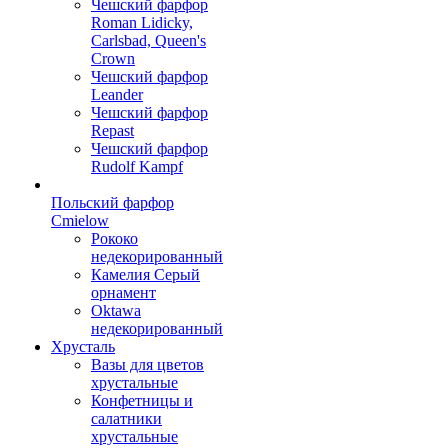
Чешский фарфор
Roman Lidicky,
Carlsbad, Queen's
Crown
Чешский фарфор
Leander
Чешский фарфор
Repast
Чешский фарфор
Rudolf Kampf
Польский фарфор
Сmielow
Рококо
недекорированный
Камелия Серый
орнамент
Oktawa
недекорированный
Хрусталь
Вазы для цветов
хрустальные
Конфетницы и
салатники
хрустальные