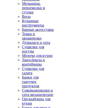
Мельницы.
перцемолки и
ступки
Весы
Кухонные
инструменты
Барные аксессуары
Терки и
овощерезки
Дуршлаги и сита
Сушилки для
посуды
Мелочи для кухни
Ланч-боксы и
контейнеры
Сушилки для
салата
Банки для
сыпучих
продуктов
Соковыжималки и
сита механические
Органайзеры для
кухни
Банки для меда и