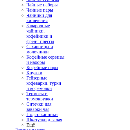
Чайные наборы
Чайные пары
Чайники для
кипячения
Заварочные
чайники,
кофейники и
френч-прессы
Сахарницы и
молочники
Кофейные сервизы
и наборы
Кофейные пары
Кружки
Гейзерные
кофеварки, турки
и кофемолки
Термосы и
термокружки
Ситечки для
заварки чая
Подстаканники
Шкатулки для чая
Ещё