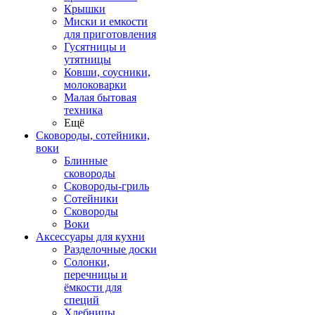
Крышки
Миски и емкости
для приготовления
Гусятницы и
утятницы
Ковши, соусники,
молоковарки
Малая бытовая
техника
Ещё
Сковороды, сотейники,
воки
Блинные
сковороды
Сковороды-гриль
Сотейники
Сковороды
Воки
Аксессуары для кухни
Разделочные доски
Солонки,
перечницы и
ёмкости для
специй
Хлебницы