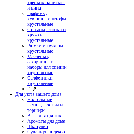
крепких напитков
и вина
Графины,
кувшины и штофы
хрустальные
Стаканы, стопки и
кружки
хрустальные
Рюмки и фужеры
хрустальные
Масленки,
сахарницы и
наборы для специй
хрустальные
Салфетники
хрустальные
Ещё
Для уюта вашего дома
Настольные
лампы, люстры и
торшеры
Вазы для цветов
Ароматы для дома
Шкатулки
Сувениры и декор