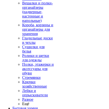
Вешалки и полки-
органайзеры
(надверные,
настенные и
напольные)
Короба, корзины и
органайзеры для
хранения
Гладильные доски
и чехлы
Сушилки для
белья
Ролики и щетки
для одежды
Полки, этажерки и
аксессуары для
обуви
Стремянки
Крючки
хозяйственные
Лейки и
опрыскиватели
Разное
Ещё
Бытовая химия