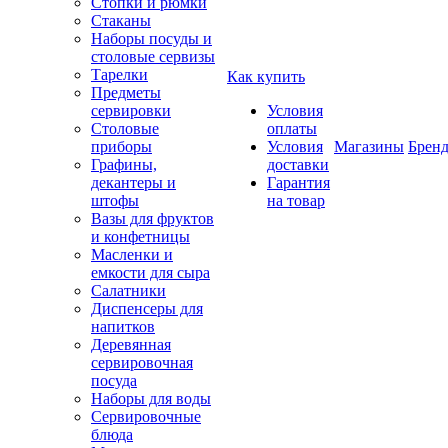
Стопки и рюмки
Стаканы
Наборы посуды и
столовые сервизы
Тарелки
Как купить
Предметы
сервировки
Условия
Столовые
оплаты
приборы
Условия
Магазины
Брен
Графины,
доставки
декантеры и
Гарантия
штофы
на товар
Вазы для фруктов
и конфетницы
Масленки и
емкости для сыра
Салатники
Диспенсеры для
напитков
Деревянная
сервировочная
посуда
Наборы для воды
Сервировочные
блюда