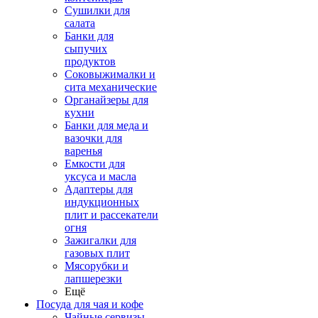
Сушилки для
салата
Банки для
сыпучих
продуктов
Соковыжималки и
сита механические
Органайзеры для
кухни
Банки для меда и
вазочки для
варенья
Емкости для
уксуса и масла
Адаптеры для
индукционных
плит и рассекатели
огня
Зажигалки для
газовых плит
Мясорубки и
лапшерезки
Ещё
Посуда для чая и кофе
Чайные сервизы