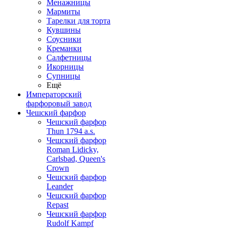
Менажницы
Мармиты
Тарелки для торта
Кувшины
Соусники
Креманки
Салфетницы
Икорницы
Супницы
Ещё
Императорский
фарфоровый завод
Чешский фарфор
Чешский фарфор
Thun 1794 a.s.
Чешский фарфор
Roman Lidicky,
Carlsbad, Queen's
Crown
Чешский фарфор
Leander
Чешский фарфор
Repast
Чешский фарфор
Rudolf Kampf