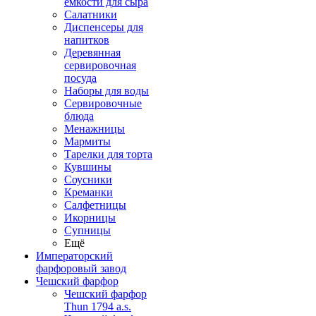
емкости для сыра
Салатники
Диспенсеры для
напитков
Деревянная
сервировочная
посуда
Наборы для воды
Сервировочные
блюда
Менажницы
Мармиты
Тарелки для торта
Кувшины
Соусники
Креманки
Салфетницы
Икорницы
Супницы
Ещё
Императорский
фарфоровый завод
Чешский фарфор
Чешский фарфор
Thun 1794 a.s.