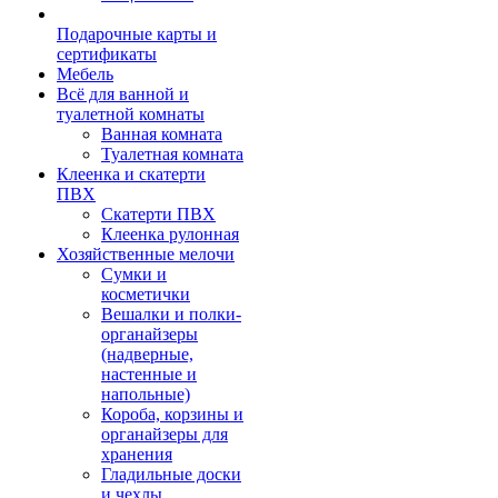
Подарочные карты и
сертификаты
Мебель
Всё для ванной и
туалетной комнаты
Ванная комната
Туалетная комната
Клеенка и скатерти
ПВХ
Скатерти ПВХ
Клеенка рулонная
Хозяйственные мелочи
Сумки и
косметички
Вешалки и полки-
органайзеры
(надверные,
настенные и
напольные)
Короба, корзины и
органайзеры для
хранения
Гладильные доски
и чехлы