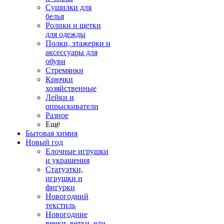
Сушилки для
белья
Ролики и щетки
для одежды
Полки, этажерки и
аксессуары для
обуви
Стремянки
Крючки
хозяйственные
Лейки и
опрыскиватели
Разное
Ещё
Бытовая химия
Новый год
Елочные игрушки
и украшения
Статуэтки,
игрушки и
фигурки
Новогодний
текстиль
Новогодние
венки, ветки, ели