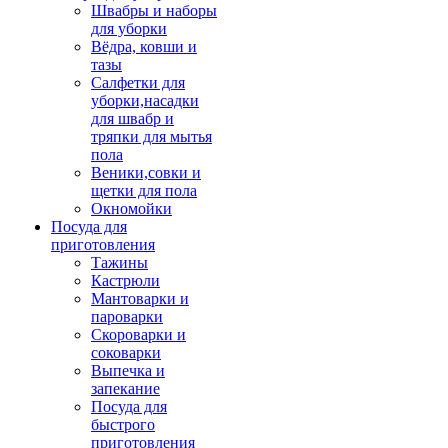
Швабры и наборы
для уборки
Вёдра, ковши и
тазы
Салфетки для
уборки,насадки
для швабр и
тряпки для мытья
пола
Веники,совки и
щетки для пола
Окномойки
Посуда для
приготовления
Тажины
Кастрюли
Мантоварки и
пароварки
Скороварки и
соковарки
Выпечка и
запекание
Посуда для
быстрого
приготовления