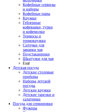
молочники
Кофейные сервизы
и наборы
Кофейные пары
Кружки
Гейзерные
кофеварки, турки
и кофемолки
Термосы и
термокружки
Ситечки для
заварки чая
Подстаканники
Шкатулки для чая
Ещё
Детская посуда
Детские столовые
приборы
Наборы детской
посуды
Детские кружки
Детские тарелки и
салатники
Посуда для сервировки
Фужеры