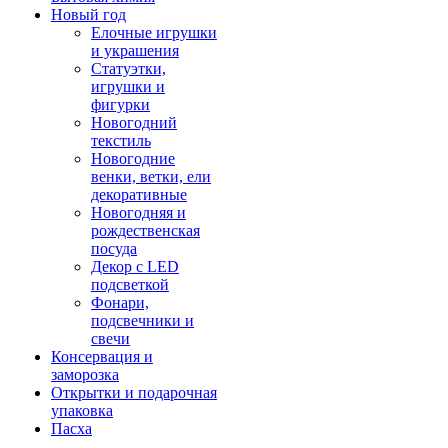
Новый год
Елочные игрушки
и украшения
Статуэтки,
игрушки и
фигурки
Новогодний
текстиль
Новогодние
венки, ветки, ели
декоративные
Новогодняя и
рождественская
посуда
Декор с LED
подсветкой
Фонари,
подсвечники и
свечи
Консервация и
заморозка
Открытки и подарочная
упаковка
Пасха