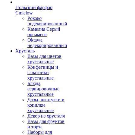
Польский фарфор
Сmielow
Рококо
недекорированный
Камелия Серый
орнамент
Oktawa
недекорированный
Хрусталь
Вазы для цветов
хрустальные
Конфетницы и
салатники
хрустальные
Блюда
сервировочные
хрустальные
Дозы, шкатулки и
копилки
хрустальные
Декор из хрусталя
Вазы для фруктов
и торта
Наборы для