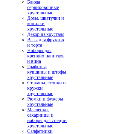
Блюда
сервировочные
хрустальные
Дозы, шкатулки и
копилки
хрустальные
Декор из хрусталя
Вазы для фруктов
и торта
Наборы для
крепких напитков
и вина
Графины,
кувшины и штофы
хрустальные
Стаканы, стопки и
кружки
хрустальные
Рюмки и фужеры
хрустальные
Масленки,
сахарницы и
наборы для специй
хрустальные
Салфетники