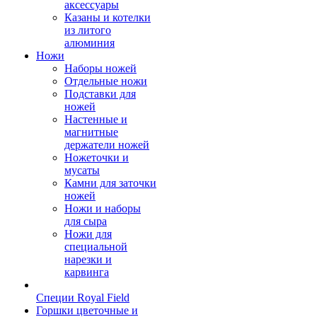
аксессуары
Казаны и котелки
из литого
алюминия
Ножи
Наборы ножей
Отдельные ножи
Подставки для
ножей
Настенные и
магнитные
держатели ножей
Ножеточки и
мусаты
Камни для заточки
ножей
Ножи и наборы
для сыра
Ножи для
специальной
нарезки и
карвинга
Специи Royal Field
Горшки цветочные и