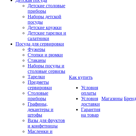
Детская посуда
Детские столовые
приборы
Наборы детской
посуды
Детские кружки
Детские тарелки и
салатники
Посуда для сервировки
Фужеры
Стопки и рюмки
Стаканы
Наборы посуды и
столовые сервизы
Тарелки
Как купить
Предметы
сервировки
Условия
Столовые
оплаты
приборы
Условия
Магазины
Брен
Графины,
доставки
декантеры и
Гарантия
штофы
на товар
Вазы для фруктов
и конфетницы
Масленки и