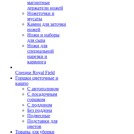
магнитные
держатели ножей
Ножеточки и
мусаты
Камни для заточки
ножей
Ножи и наборы
для сыра
Ножи для
специальной
нарезки и
карвинга
Специи Royal Field
Горшки цветочные и
кашпо
С автополивом
С посадочным
горшком
С поддоном
Без поддона
Подвесные
Подставки для
цветов
Товары для уборки