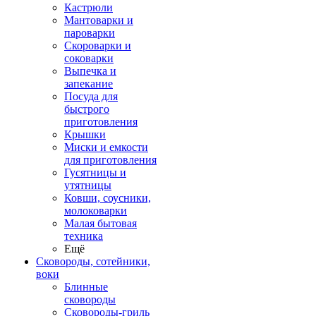
Кастрюли
Мантоварки и
пароварки
Скороварки и
соковарки
Выпечка и
запекание
Посуда для
быстрого
приготовления
Крышки
Миски и емкости
для приготовления
Гусятницы и
утятницы
Ковши, соусники,
молоковарки
Малая бытовая
техника
Ещё
Сковороды, сотейники,
воки
Блинные
сковороды
Сковороды-гриль