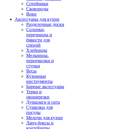
Сотейники
Сковороды
Воки
Аксессуары для кухни
Разделочные доски
Солонки,
перечницы и
ёмкости для
специй
Хлебницы
Мельницы.
перцемолки и
ступки
Весы
Кухонные
инструменты
Барные аксессуары
Терки и
овощерезки
Дуршлаги и сита
Сушилки для
посуды
Мелочи для кухни
Ланч-боксы и
контейнеры