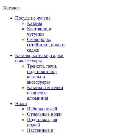
Каталог
Посуда из чугуна
Казаны
Кастрюли и
чугунки
Сковороды,
сотейники, воки и
саджи
Казаны, котелки, саджи
и аксессуары
Треноги, печи,
подставки под
казаны и
аксессуары
Казаны и котелки
из литого
алюминия
Ножи
Наборы ножей
Отдельные ножи
Подставки для
ножей
Настенные и