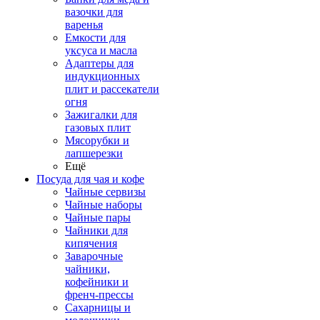
вазочки для
варенья
Емкости для
уксуса и масла
Адаптеры для
индукционных
плит и рассекатели
огня
Зажигалки для
газовых плит
Мясорубки и
лапшерезки
Ещё
Посуда для чая и кофе
Чайные сервизы
Чайные наборы
Чайные пары
Чайники для
кипячения
Заварочные
чайники,
кофейники и
френч-прессы
Сахарницы и