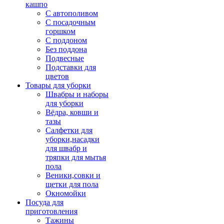
кашпо
С автополивом
С посадочным
горшком
С поддоном
Без поддона
Подвесные
Подставки для
цветов
Товары для уборки
Швабры и наборы
для уборки
Вёдра, ковши и
тазы
Салфетки для
уборки,насадки
для швабр и
тряпки для мытья
пола
Веники,совки и
щетки для пола
Окномойки
Посуда для
приготовления
Тажины