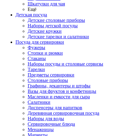
Шкатулки для чая
Ещё
Детская посуда
Детские столовые приборы
Наборы детской посуды
Детские кружки
Детские тарелки и салатники
Посуда для сервировки
Фужеры
Стопки и рюмки
Стаканы
Наборы посуды и столовые сервизы
Тарелки
Предметы сервировки
Столовые приборы
Графины, декантеры и штофы
Вазы для фруктов и конфетницы
Масленки и емкости для сыра
Салатники
Диспенсеры для напитков
Деревянная сервировочная посуда
Наборы для воды
Сервировочные блюда
Менажницы
Мармиты