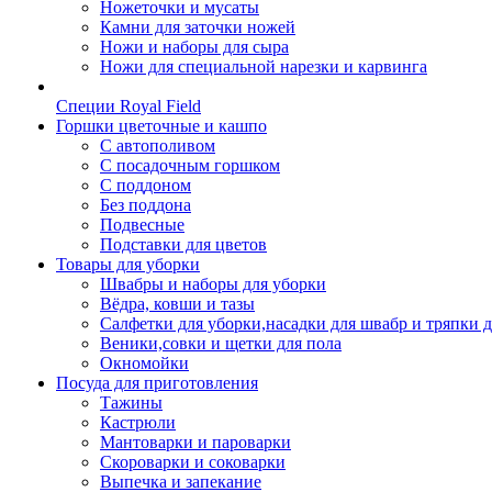
Ножеточки и мусаты
Камни для заточки ножей
Ножи и наборы для сыра
Ножи для специальной нарезки и карвинга
Специи Royal Field
Горшки цветочные и кашпо
С автополивом
С посадочным горшком
С поддоном
Без поддона
Подвесные
Подставки для цветов
Товары для уборки
Швабры и наборы для уборки
Вёдра, ковши и тазы
Салфетки для уборки,насадки для швабр и тряпки 
Веники,совки и щетки для пола
Окномойки
Посуда для приготовления
Тажины
Кастрюли
Мантоварки и пароварки
Скороварки и соковарки
Выпечка и запекание