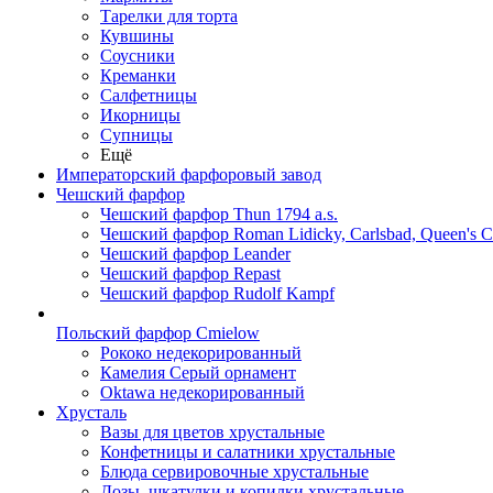
Тарелки для торта
Кувшины
Соусники
Креманки
Салфетницы
Икорницы
Супницы
Ещё
Императорский фарфоровый завод
Чешский фарфор
Чешский фарфор Thun 1794 a.s.
Чешский фарфор Roman Lidicky, Carlsbad, Queen's 
Чешский фарфор Leander
Чешский фарфор Repast
Чешский фарфор Rudolf Kampf
Польский фарфор Сmielow
Рококо недекорированный
Камелия Серый орнамент
Oktawa недекорированный
Хрусталь
Вазы для цветов хрустальные
Конфетницы и салатники хрустальные
Блюда сервировочные хрустальные
Дозы, шкатулки и копилки хрустальные