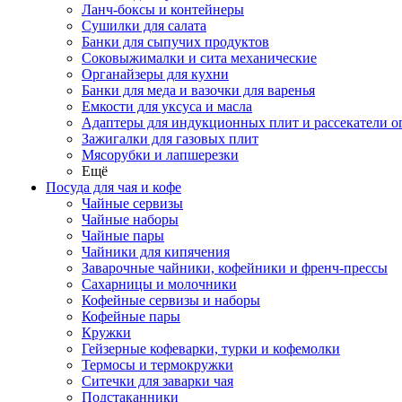
Ланч-боксы и контейнеры
Сушилки для салата
Банки для сыпучих продуктов
Соковыжималки и сита механические
Органайзеры для кухни
Банки для меда и вазочки для варенья
Емкости для уксуса и масла
Адаптеры для индукционных плит и рассекатели о
Зажигалки для газовых плит
Мясорубки и лапшерезки
Ещё
Посуда для чая и кофе
Чайные сервизы
Чайные наборы
Чайные пары
Чайники для кипячения
Заварочные чайники, кофейники и френч-прессы
Сахарницы и молочники
Кофейные сервизы и наборы
Кофейные пары
Кружки
Гейзерные кофеварки, турки и кофемолки
Термосы и термокружки
Ситечки для заварки чая
Подстаканники