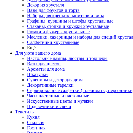
Декор из хрусталя
Вазы для фруктов и торта
Наборы для крепких напитков и вина
Графины, кувшины и штофы хрустальные
Стаканы, стопки и кружки хрустальные
Рюмки и фужеры хрустальные
Масленки, сахарницы и наборы для специй хруста
Салфетники хрустальные
Ещё
Для уюта вашего дома
Настольные лампы, люстры и торшеры
Вазы для цветов
Ароматы для дома
Шкатулки
Сувениры и декор для дома
Декоративные тарелки
Сервировочные салфетки ( плейсматы, персонники
Часы настенные и настольные
Искусственные цветы и муляжи
Подсвечники и свечи
Текстиль
Кухня
Спальня
Гостиная