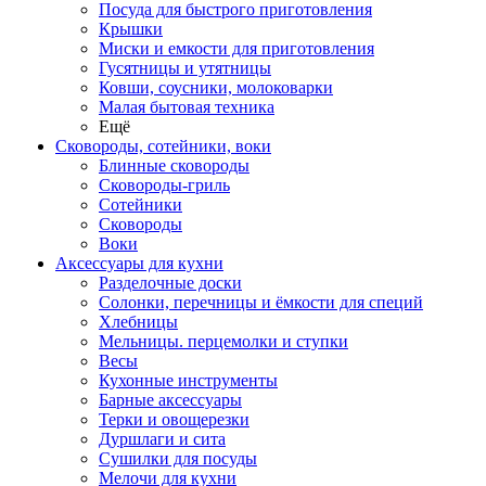
Посуда для быстрого приготовления
Крышки
Миски и емкости для приготовления
Гусятницы и утятницы
Ковши, соусники, молоковарки
Малая бытовая техника
Ещё
Сковороды, сотейники, воки
Блинные сковороды
Сковороды-гриль
Сотейники
Сковороды
Воки
Аксессуары для кухни
Разделочные доски
Солонки, перечницы и ёмкости для специй
Хлебницы
Мельницы. перцемолки и ступки
Весы
Кухонные инструменты
Барные аксессуары
Терки и овощерезки
Дуршлаги и сита
Сушилки для посуды
Мелочи для кухни