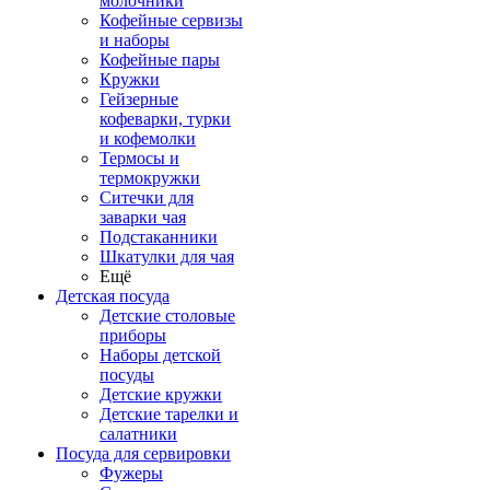
молочники
Кофейные сервизы
и наборы
Кофейные пары
Кружки
Гейзерные
кофеварки, турки
и кофемолки
Термосы и
термокружки
Ситечки для
заварки чая
Подстаканники
Шкатулки для чая
Ещё
Детская посуда
Детские столовые
приборы
Наборы детской
посуды
Детские кружки
Детские тарелки и
салатники
Посуда для сервировки
Фужеры