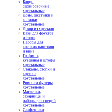
Блюда
сервировочные
хрустальные
Дозы, шкатулки и
копилки
хрустальные
Декор из хрусталя
Вазы для фруктов
и торта
Наборы для
крепких напитков
и вина
Графины,
кувшины и штофы
хрустальные
Стаканы, стопки и
кружки
хрустальные
Рюмки и фужеры
хрустальные
Масленки,
сахарницы и
наборы для специй
хрустальные
Салфетники