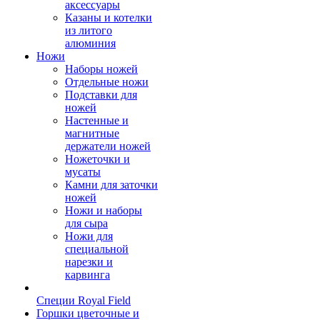
аксессуары
Казаны и котелки
из литого
алюминия
Ножи
Наборы ножей
Отдельные ножи
Подставки для
ножей
Настенные и
магнитные
держатели ножей
Ножеточки и
мусаты
Камни для заточки
ножей
Ножи и наборы
для сыра
Ножи для
специальной
нарезки и
карвинга
Специи Royal Field
Горшки цветочные и