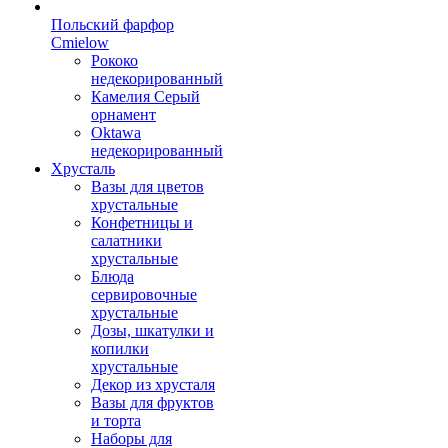
Польский фарфор
Сmielow
Рококо
недекорированный
Камелия Серый
орнамент
Oktawa
недекорированный
Хрусталь
Вазы для цветов
хрустальные
Конфетницы и
салатники
хрустальные
Блюда
сервировочные
хрустальные
Дозы, шкатулки и
копилки
хрустальные
Декор из хрусталя
Вазы для фруктов
и торта
Наборы для