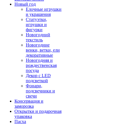
Новый год
Елочные игрушки
и украшения
Статуэтки,
игрушки и
фигурки
Новогодний
текстиль
Новогодние
венки, ветки, ели
декоративные
Новогодняя и
рождественская
посуда
Декор с LED
подсветкой
Фонари,
подсвечники и
свечи
Консервация и
заморозка
Открытки и подарочная
упаковка
Пасха