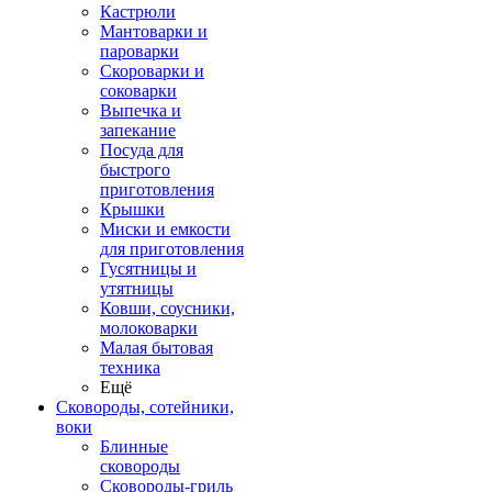
Кастрюли
Мантоварки и
пароварки
Скороварки и
соковарки
Выпечка и
запекание
Посуда для
быстрого
приготовления
Крышки
Миски и емкости
для приготовления
Гусятницы и
утятницы
Ковши, соусники,
молоковарки
Малая бытовая
техника
Ещё
Сковороды, сотейники,
воки
Блинные
сковороды
Сковороды-гриль