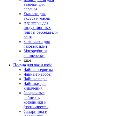
вазочки для
варенья
Емкости для
уксуса и масла
Адаптеры для
индукционных
плит и рассекатели
огня
Зажигалки для
газовых плит
Мясорубки и
лапшерезки
Ещё
Посуда для чая и кофе
Чайные сервизы
Чайные наборы
Чайные пары
Чайники для
кипячения
Заварочные
чайники,
кофейники и
френч-прессы
Сахарницы и