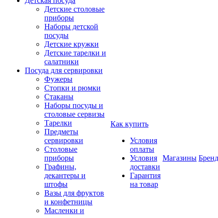
Детская посуда
Детские столовые
приборы
Наборы детской
посуды
Детские кружки
Детские тарелки и
салатники
Посуда для сервировки
Фужеры
Стопки и рюмки
Стаканы
Наборы посуды и
столовые сервизы
Тарелки
Как купить
Предметы
сервировки
Условия
Столовые
оплаты
приборы
Условия
Магазины
Брен
Графины,
доставки
декантеры и
Гарантия
штофы
на товар
Вазы для фруктов
и конфетницы
Масленки и