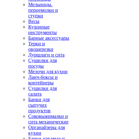
Мельницы.
перцемолки и
ступки
Весы
Кухонные
инструменты
Барные аксессуары
Терки и
овощерезки
Дуршлаги и сита
Сушилки для
посуды
Мелочи для кухни
Ланч-боксы и
контейнеры
Сушилки для
салата
Банки для
сыпучих
продуктов
Соковыжималки и
сита механические
Органайзеры для
кухни
Банки для меда и