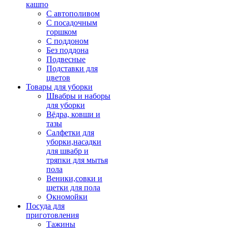
кашпо
С автополивом
С посадочным
горшком
С поддоном
Без поддона
Подвесные
Подставки для
цветов
Товары для уборки
Швабры и наборы
для уборки
Вёдра, ковши и
тазы
Салфетки для
уборки,насадки
для швабр и
тряпки для мытья
пола
Веники,совки и
щетки для пола
Окномойки
Посуда для
приготовления
Тажины