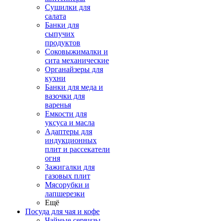
Сушилки для
салата
Банки для
сыпучих
продуктов
Соковыжималки и
сита механические
Органайзеры для
кухни
Банки для меда и
вазочки для
варенья
Емкости для
уксуса и масла
Адаптеры для
индукционных
плит и рассекатели
огня
Зажигалки для
газовых плит
Мясорубки и
лапшерезки
Ещё
Посуда для чая и кофе
Чайные сервизы