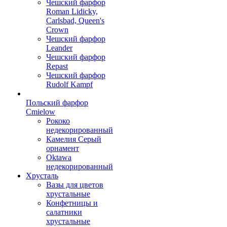
Чешский фарфор
Roman Lidicky,
Carlsbad, Queen's
Crown
Чешский фарфор
Leander
Чешский фарфор
Repast
Чешский фарфор
Rudolf Kampf
Польский фарфор
Сmielow
Рококо
недекорированный
Камелия Серый
орнамент
Oktawa
недекорированный
Хрусталь
Вазы для цветов
хрустальные
Конфетницы и
салатники
хрустальные