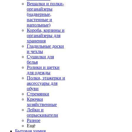
Вешалки и полки-
органайзеры
(надверные,
настенные и
напольные)
Короба, корзины и
органайзеры для
хранения
Гладильные доски
и чехлы
Сушилки для
белья
Ролики и щетки
для одежды
Полки, этажерки и
аксессуары для
обуви
Стремянки
Крючки
хозяйственные
Лейки и
опрыскиватели
Разное
Ещё
Бытовая химия