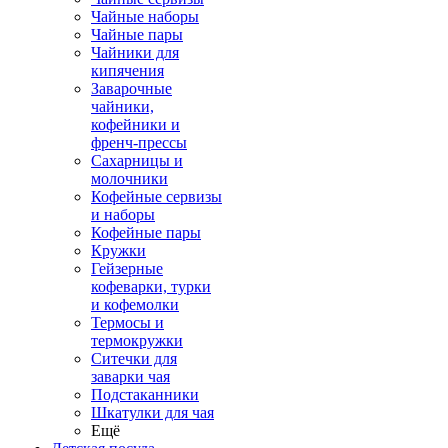
Чайные наборы
Чайные пары
Чайники для
кипячения
Заварочные
чайники,
кофейники и
френч-прессы
Сахарницы и
молочники
Кофейные сервизы
и наборы
Кофейные пары
Кружки
Гейзерные
кофеварки, турки
и кофемолки
Термосы и
термокружки
Ситечки для
заварки чая
Подстаканники
Шкатулки для чая
Ещё