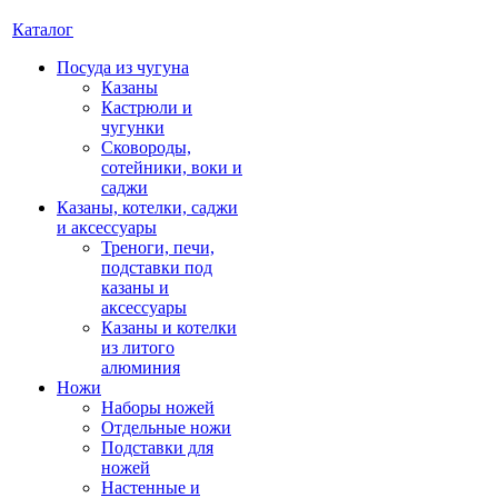
Каталог
Посуда из чугуна
Казаны
Кастрюли и
чугунки
Сковороды,
сотейники, воки и
саджи
Казаны, котелки, саджи
и аксессуары
Треноги, печи,
подставки под
казаны и
аксессуары
Казаны и котелки
из литого
алюминия
Ножи
Наборы ножей
Отдельные ножи
Подставки для
ножей
Настенные и