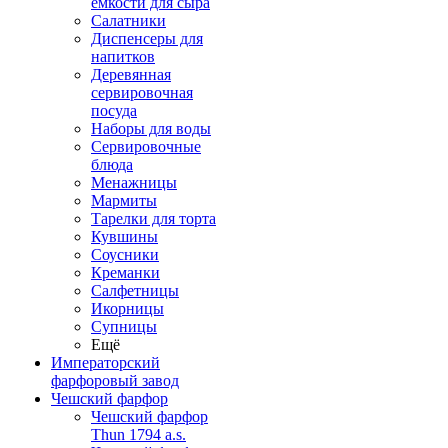
емкости для сыра
Салатники
Диспенсеры для
напитков
Деревянная
сервировочная
посуда
Наборы для воды
Сервировочные
блюда
Менажницы
Мармиты
Тарелки для торта
Кувшины
Соусники
Креманки
Салфетницы
Икорницы
Супницы
Ещё
Императорский
фарфоровый завод
Чешский фарфор
Чешский фарфор
Thun 1794 a.s.