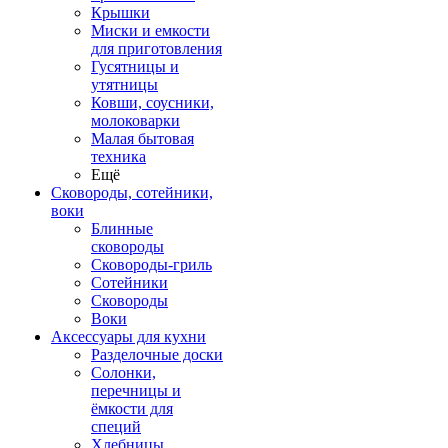
Крышки
Миски и емкости
для приготовления
Гусятницы и
утятницы
Ковши, соусники,
молоковарки
Малая бытовая
техника
Ещё
Сковороды, сотейники,
воки
Блинные
сковороды
Сковороды-гриль
Сотейники
Сковороды
Воки
Аксессуары для кухни
Разделочные доски
Солонки,
перечницы и
ёмкости для
специй
Хлебницы