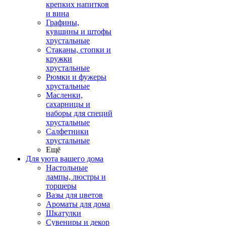
крепких напитков
и вина
Графины,
кувшины и штофы
хрустальные
Стаканы, стопки и
кружки
хрустальные
Рюмки и фужеры
хрустальные
Масленки,
сахарницы и
наборы для специй
хрустальные
Салфетники
хрустальные
Ещё
Для уюта вашего дома
Настольные
лампы, люстры и
торшеры
Вазы для цветов
Ароматы для дома
Шкатулки
Сувениры и декор