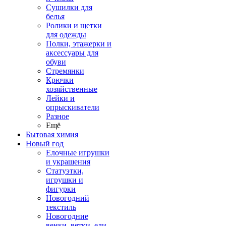
Сушилки для
белья
Ролики и щетки
для одежды
Полки, этажерки и
аксессуары для
обуви
Стремянки
Крючки
хозяйственные
Лейки и
опрыскиватели
Разное
Ещё
Бытовая химия
Новый год
Елочные игрушки
и украшения
Статуэтки,
игрушки и
фигурки
Новогодний
текстиль
Новогодние
венки, ветки, ели