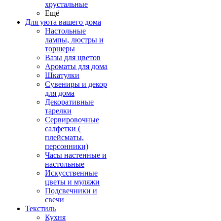
хрустальные
Ещё
Для уюта вашего дома
Настольные
лампы, люстры и
торшеры
Вазы для цветов
Ароматы для дома
Шкатулки
Сувениры и декор
для дома
Декоративные
тарелки
Сервировочные
салфетки (
плейсматы,
персонники)
Часы настенные и
настольные
Искусственные
цветы и муляжи
Подсвечники и
свечи
Текстиль
Кухня