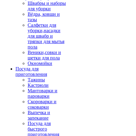
Швабры и наборы
для уборки
Вёдра, ковши и
тазы
Салфетки для
уборки,насадки
для швабр и
тряпки для мытья
пола
Веники,совки и
щетки для пола
Окномойки
Посуда для
приготовления
Тажины
Кастрюли
Мантоварки и
пароварки
Скороварки и
соковарки
Выпечка и
запекание
Посуда для
быстрого
приготовления