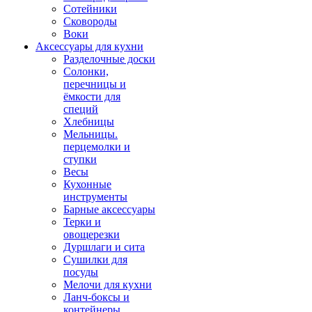
Сотейники
Сковороды
Воки
Аксессуары для кухни
Разделочные доски
Солонки,
перечницы и
ёмкости для
специй
Хлебницы
Мельницы.
перцемолки и
ступки
Весы
Кухонные
инструменты
Барные аксессуары
Терки и
овощерезки
Дуршлаги и сита
Сушилки для
посуды
Мелочи для кухни
Ланч-боксы и
контейнеры