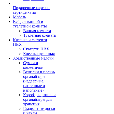
Подарочные карты и
сертификаты
Мебель
Всё для ванной и
туалетной комнаты
Ванная комната
Туалетная комната
Клеенка и скатерти
ПВХ
Скатерти ПВХ
Клеенка рулонная
Хозяйственные мелочи
Сумки и
косметички
Вешалки и полки-
органайзеры
(надверные,
настенные и
напольные)
Короба, корзины и
органайзеры для
хранения
Гладильные доски
и чехлы