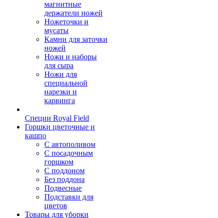
магнитные
держатели ножей
Ножеточки и
мусаты
Камни для заточки
ножей
Ножи и наборы
для сыра
Ножи для
специальной
нарезки и
карвинга
Специи Royal Field
Горшки цветочные и
кашпо
С автополивом
С посадочным
горшком
С поддоном
Без поддона
Подвесные
Подставки для
цветов
Товары для уборки