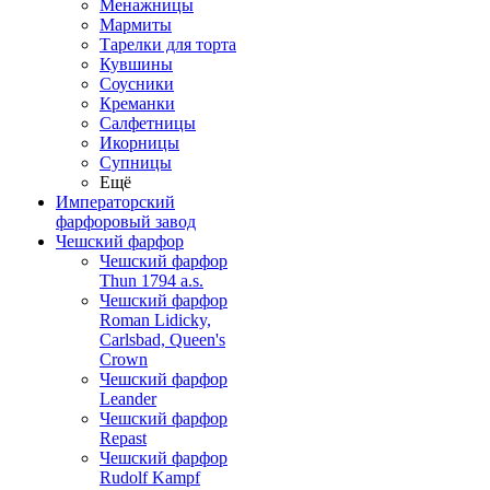
Менажницы
Мармиты
Тарелки для торта
Кувшины
Соусники
Креманки
Салфетницы
Икорницы
Супницы
Ещё
Императорский
фарфоровый завод
Чешский фарфор
Чешский фарфор
Thun 1794 a.s.
Чешский фарфор
Roman Lidicky,
Carlsbad, Queen's
Crown
Чешский фарфор
Leander
Чешский фарфор
Repast
Чешский фарфор
Rudolf Kampf