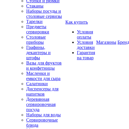
Стопки и рюмки
Стаканы
Наборы посуды и
столовые сервизы
Тарелки
Как купить
Предметы
сервировки
Условия
Столовые
оплаты
приборы
Условия
Магазины
Брен
Графины,
доставки
декантеры и
Гарантия
штофы
на товар
Вазы для фруктов
и конфетницы
Масленки и
емкости для сыра
Салатники
Диспенсеры для
напитков
Деревянная
сервировочная
посуда
Наборы для воды
Сервировочные
блюда