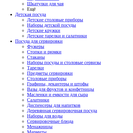
Шкатулки для чая
Ещё
Детская посуда
Детские столовые приборы
Наборы детской посуды
Детские кружки
Детские тарелки и салатники
Посуда для сервировки
Фужеры
Стопки и рюмки
Стаканы
Наборы посуды и столовые сервизы
Тарелки
Предметы сервировки
Столовые приборы
Графины, декантеры и штофы
Вазы для фруктов и конфетницы
Масленки и емкости для сыра
Салатники
Диспенсеры для напитков
Деревянная сервировочная посуда
Наборы для воды
Сервировочные блюда
Менажницы
Мармиты