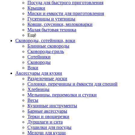
Посуда для быстрого приготовления
Крышки
Миски и емкости для приготовления
Гусятницы и утятницы
Ковши, соусники, молоковарки
Малая бытовая техника
Ещё
Сковороды, сотейники, воки
Блинные сковороды
Сковороды-гриль
Сотейники
Сковороды
Воки
Аксессуары для кухни
Разделочные доски
Солонки, перечницы и ёмкости для специй
Хлебницы
Мельницы. перцемолки и ступки
Весы
Кухонные инструменты
Барные аксессуары
Терки и овощерезки
Дуршлаги и сита
Сушилки для посуды
Мелочи для кухни