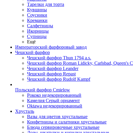
Тарелки для торта
Кувшины
Соусники
Креманки
Салфетницы
Икорницы
Супницы
Ещё
Императорский фарфоровый завод
Чешский фарфор
Чешский фарфор Thun 1794 a.s.
Чешский фарфор Roman Lidicky, Carlsbad, Queen's 
Чешский фарфор Leander
Чешский фарфор Repast
Чешский фарфор Rudolf Kampf
Польский фарфор Сmielow
Рококо недекорированный
Камелия Серый орнамент
Oktawa недекорированный
Хрусталь
Вазы для цветов хрустальные
Конфетницы и салатники хрустальные
Блюда сервировочные хрустальные
Дозы, шкатулки и копилки хрустальные