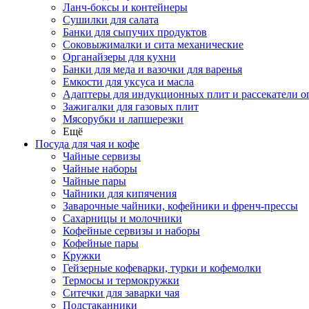
Ланч-боксы и контейнеры
Сушилки для салата
Банки для сыпучих продуктов
Соковыжималки и сита механические
Органайзеры для кухни
Банки для меда и вазочки для варенья
Емкости для уксуса и масла
Адаптеры для индукционных плит и рассекатели о
Зажигалки для газовых плит
Мясорубки и лапшерезки
Ещё
Посуда для чая и кофе
Чайные сервизы
Чайные наборы
Чайные пары
Чайники для кипячения
Заварочные чайники, кофейники и френч-прессы
Сахарницы и молочники
Кофейные сервизы и наборы
Кофейные пары
Кружки
Гейзерные кофеварки, турки и кофемолки
Термосы и термокружки
Ситечки для заварки чая
Подстаканники