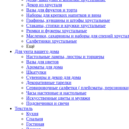
Декор из хрусталя
Вазы для фруктов и торта
Наборы для крепких напитков и вина
Графины, кувшины и штофы хрустальные
Стаканы, стопки и кружки хрустальные
Рюмки и фужеры хрустальные
Масленки, сахарницы и наборы для специй хруста
Салфетники хрустальные
Ещё
Для уюта вашего дома
Настольные лампы, люстры и торшеры
Вазы для цветов
Ароматы для дома
Шкатулки
Сувениры и декор для дома
Декоративные тарелки
Сервировочные салфетки ( плейсматы, персонники
Часы настенные и настольные
Искусственные цветы и муляжи
Подсвечники и свечи
Текстиль
Кухня
Спальня
Гостиная