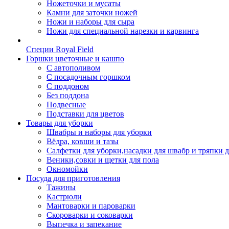
Ножеточки и мусаты
Камни для заточки ножей
Ножи и наборы для сыра
Ножи для специальной нарезки и карвинга
Специи Royal Field
Горшки цветочные и кашпо
С автополивом
С посадочным горшком
С поддоном
Без поддона
Подвесные
Подставки для цветов
Товары для уборки
Швабры и наборы для уборки
Вёдра, ковши и тазы
Салфетки для уборки,насадки для швабр и тряпки 
Веники,совки и щетки для пола
Окномойки
Посуда для приготовления
Тажины
Кастрюли
Мантоварки и пароварки
Скороварки и соковарки
Выпечка и запекание