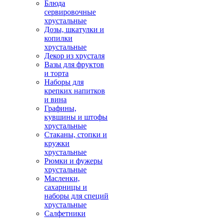
Блюда
сервировочные
хрустальные
Дозы, шкатулки и
копилки
хрустальные
Декор из хрусталя
Вазы для фруктов
и торта
Наборы для
крепких напитков
и вина
Графины,
кувшины и штофы
хрустальные
Стаканы, стопки и
кружки
хрустальные
Рюмки и фужеры
хрустальные
Масленки,
сахарницы и
наборы для специй
хрустальные
Салфетники