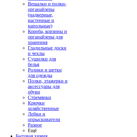
Вешалки и полки-
органайзеры
(надверные,
настенные и
напольные)
Короба, корзины и
органайзеры для
хранения
Гладильные доски
и чехлы
Сушилки для
белья
Ролики и щетки
для одежды
Полки, этажерки и
аксессуары для
обуви
Стремянки
Крючки
хозяйственные
Лейки и
опрыскиватели
Разное
Ещё
Бытовая химия