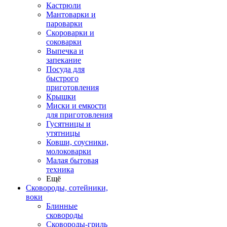
Кастрюли
Мантоварки и
пароварки
Скороварки и
соковарки
Выпечка и
запекание
Посуда для
быстрого
приготовления
Крышки
Миски и емкости
для приготовления
Гусятницы и
утятницы
Ковши, соусники,
молоковарки
Малая бытовая
техника
Ещё
Сковороды, сотейники,
воки
Блинные
сковороды
Сковороды-гриль