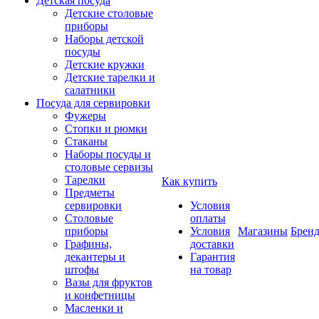
Детская посуда
Детские столовые
приборы
Наборы детской
посуды
Детские кружки
Детские тарелки и
салатники
Посуда для сервировки
Фужеры
Стопки и рюмки
Стаканы
Наборы посуды и
столовые сервизы
Тарелки
Как купить
Предметы
сервировки
Условия
Столовые
оплаты
приборы
Условия
Магазины
Брен
Графины,
доставки
декантеры и
Гарантия
штофы
на товар
Вазы для фруктов
и конфетницы
Масленки и