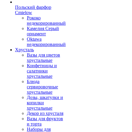
Польский фарфор
Сmielow
Рококо
недекорированный
Камелия Серый
орнамент
Oktawa
недекорированный
Хрусталь
Вазы для цветов
хрустальные
Конфетницы и
салатники
хрустальные
Блюда
сервировочные
хрустальные
Дозы, шкатулки и
копилки
хрустальные
Декор из хрусталя
Вазы для фруктов
и торта
Наборы для