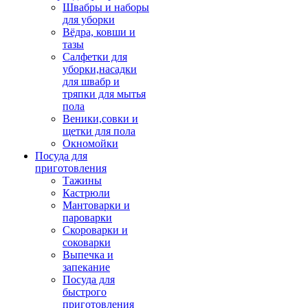
Швабры и наборы
для уборки
Вёдра, ковши и
тазы
Салфетки для
уборки,насадки
для швабр и
тряпки для мытья
пола
Веники,совки и
щетки для пола
Окномойки
Посуда для
приготовления
Тажины
Кастрюли
Мантоварки и
пароварки
Скороварки и
соковарки
Выпечка и
запекание
Посуда для
быстрого
приготовления