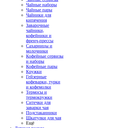
Чайные наборы
Чайные пары
Чайники для
кипячения
Заварочные
чайники,
кофейники и
френч-прессы
Сахарницы и
молочники
Кофейные сервизы
и наборы
Кофейные пары
Кружки
Гейзерные
кофеварки, турки
и кофемолки
Термосы и
термокружки
Ситечки для
заварки чая
Подстаканники
Шкатулки для чая
Ещё