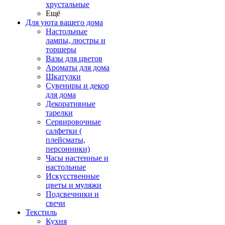
хрустальные
Ещё
Для уюта вашего дома
Настольные
лампы, люстры и
торшеры
Вазы для цветов
Ароматы для дома
Шкатулки
Сувениры и декор
для дома
Декоративные
тарелки
Сервировочные
салфетки (
плейсматы,
персонники)
Часы настенные и
настольные
Искусственные
цветы и муляжи
Подсвечники и
свечи
Текстиль
Кухня