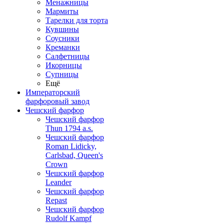
Менажницы
Мармиты
Тарелки для торта
Кувшины
Соусники
Креманки
Салфетницы
Икорницы
Супницы
Ещё
Императорский
фарфоровый завод
Чешский фарфор
Чешский фарфор
Thun 1794 a.s.
Чешский фарфор
Roman Lidicky,
Carlsbad, Queen's
Crown
Чешский фарфор
Leander
Чешский фарфор
Repast
Чешский фарфор
Rudolf Kampf