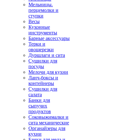
Мельницы.
перцемолки и
ступки
Весы
Кухонные
инструменты
Барные аксессуары
Терки и
овощерезки
Дуршлаги и сита
Сушилки для
посуды
Мелочи для кухни
Ланч-боксы и
контейнеры
Сушилки для
салата
Банки для
сыпучих
продуктов
Соковыжималки и
сита механические
Органайзеры для
кухни
Банки для меда и