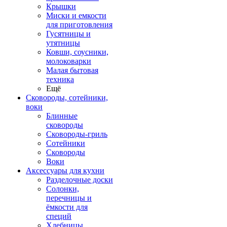
Крышки
Миски и емкости
для приготовления
Гусятницы и
утятницы
Ковши, соусники,
молоковарки
Малая бытовая
техника
Ещё
Сковороды, сотейники,
воки
Блинные
сковороды
Сковороды-гриль
Сотейники
Сковороды
Воки
Аксессуары для кухни
Разделочные доски
Солонки,
перечницы и
ёмкости для
специй
Хлебницы