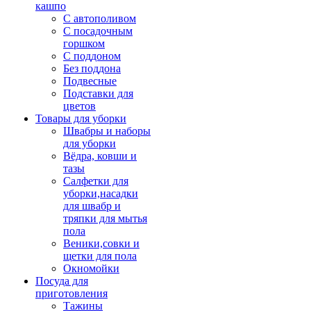
кашпо
С автополивом
С посадочным
горшком
С поддоном
Без поддона
Подвесные
Подставки для
цветов
Товары для уборки
Швабры и наборы
для уборки
Вёдра, ковши и
тазы
Салфетки для
уборки,насадки
для швабр и
тряпки для мытья
пола
Веники,совки и
щетки для пола
Окномойки
Посуда для
приготовления
Тажины