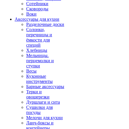
Сотейники
Сковороды
Воки
Аксессуары для кухни
Разделочные доски
Солонки,
перечницы и
ёмкости для
специй
Хлебницы
Мельницы.
перцемолки и
ступки
Весы
Кухонные
инструменты
Барные аксессуары
Терки и
овощерезки
Дуршлаги и сита
Сушилки для
посуды
Мелочи для кухни
Ланч-боксы и
контейнеры