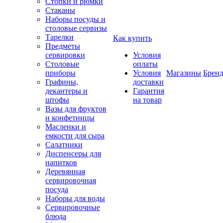
Стопки и рюмки
Стаканы
Наборы посуды и
столовые сервизы
Тарелки
Как купить
Предметы
сервировки
Условия
Столовые
оплаты
приборы
Условия
Магазины
Брен
Графины,
доставки
декантеры и
Гарантия
штофы
на товар
Вазы для фруктов
и конфетницы
Масленки и
емкости для сыра
Салатники
Диспенсеры для
напитков
Деревянная
сервировочная
посуда
Наборы для воды
Сервировочные
блюда