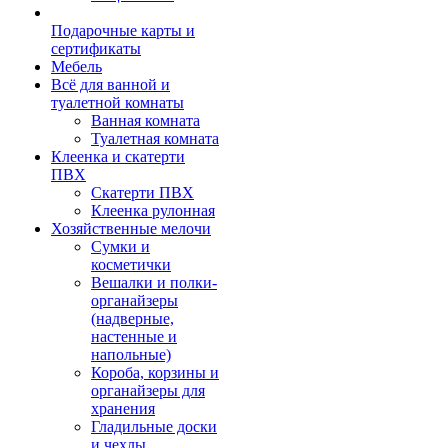
Подарочные карты и
сертификаты
Мебель
Всё для ванной и
туалетной комнаты
Ванная комната
Туалетная комната
Клеенка и скатерти
ПВХ
Скатерти ПВХ
Клеенка рулонная
Хозяйственные мелочи
Сумки и
косметички
Вешалки и полки-
органайзеры
(надверные,
настенные и
напольные)
Короба, корзины и
органайзеры для
хранения
Гладильные доски
и чехлы