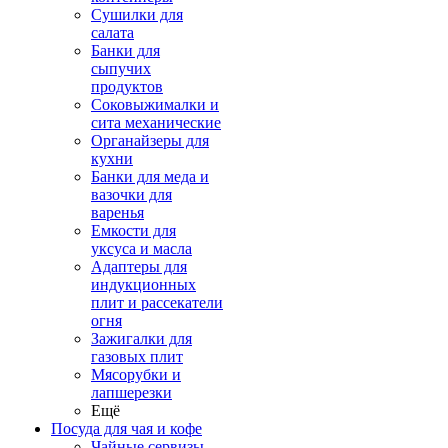
Сушилки для
салата
Банки для
сыпучих
продуктов
Соковыжималки и
сита механические
Органайзеры для
кухни
Банки для меда и
вазочки для
варенья
Емкости для
уксуса и масла
Адаптеры для
индукционных
плит и рассекатели
огня
Зажигалки для
газовых плит
Мясорубки и
лапшерезки
Ещё
Посуда для чая и кофе
Чайные сервизы