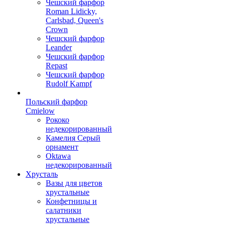
Чешский фарфор
Roman Lidicky,
Carlsbad, Queen's
Crown
Чешский фарфор
Leander
Чешский фарфор
Repast
Чешский фарфор
Rudolf Kampf
Польский фарфор
Сmielow
Рококо
недекорированный
Камелия Серый
орнамент
Oktawa
недекорированный
Хрусталь
Вазы для цветов
хрустальные
Конфетницы и
салатники
хрустальные