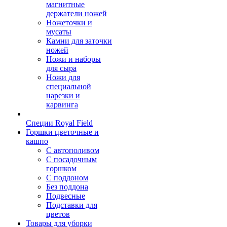
магнитные
держатели ножей
Ножеточки и
мусаты
Камни для заточки
ножей
Ножи и наборы
для сыра
Ножи для
специальной
нарезки и
карвинга
Специи Royal Field
Горшки цветочные и
кашпо
С автополивом
С посадочным
горшком
С поддоном
Без поддона
Подвесные
Подставки для
цветов
Товары для уборки