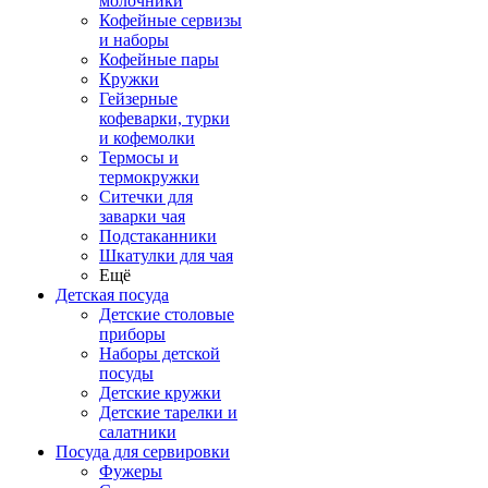
молочники
Кофейные сервизы
и наборы
Кофейные пары
Кружки
Гейзерные
кофеварки, турки
и кофемолки
Термосы и
термокружки
Ситечки для
заварки чая
Подстаканники
Шкатулки для чая
Ещё
Детская посуда
Детские столовые
приборы
Наборы детской
посуды
Детские кружки
Детские тарелки и
салатники
Посуда для сервировки
Фужеры