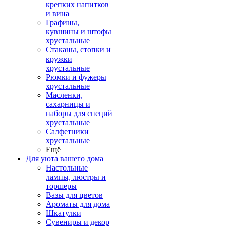
крепких напитков
и вина
Графины,
кувшины и штофы
хрустальные
Стаканы, стопки и
кружки
хрустальные
Рюмки и фужеры
хрустальные
Масленки,
сахарницы и
наборы для специй
хрустальные
Салфетники
хрустальные
Ещё
Для уюта вашего дома
Настольные
лампы, люстры и
торшеры
Вазы для цветов
Ароматы для дома
Шкатулки
Сувениры и декор