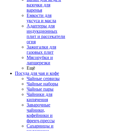
вазочки для
варенья
Емкости для
уксуса и масла
Адаптеры для
индукционных
плит и рассекатели
огня
Зажигалки для
газовых плит
Мясорубки и
лапшерезки
Ещё
Посуда для чая и кофе
Чайные сервизы
Чайные наборы
Чайные пары
Чайники для
кипячения
Заварочные
чайники,
кофейники и
френч-прессы
Сахарницы и