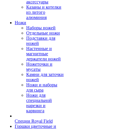
аксессуары
Казаны и котелки
из литого
алюминия
Ножи
Наборы ножей
Отдельные ножи
Подставки для
ножей
Настенные и
магнитные
держатели ножей
Ножеточки и
мусаты
Камни для заточки
ножей
Ножи и наборы
для сыра
Ножи для
специальной
нарезки и
карвинга
Специи Royal Field
Горшки цветочные и