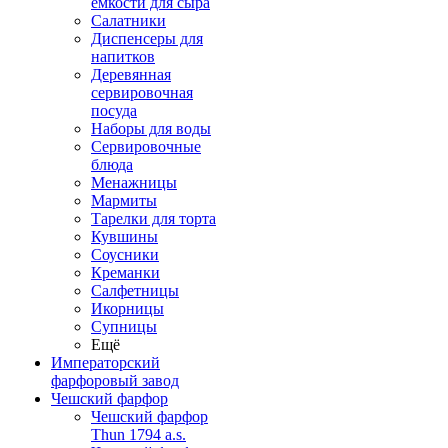
емкости для сыра
Салатники
Диспенсеры для
напитков
Деревянная
сервировочная
посуда
Наборы для воды
Сервировочные
блюда
Менажницы
Мармиты
Тарелки для торта
Кувшины
Соусники
Креманки
Салфетницы
Икорницы
Супницы
Ещё
Императорский
фарфоровый завод
Чешский фарфор
Чешский фарфор
Thun 1794 a.s.