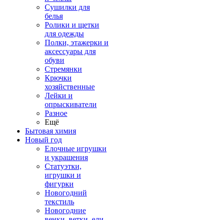
Сушилки для
белья
Ролики и щетки
для одежды
Полки, этажерки и
аксессуары для
обуви
Стремянки
Крючки
хозяйственные
Лейки и
опрыскиватели
Разное
Ещё
Бытовая химия
Новый год
Елочные игрушки
и украшения
Статуэтки,
игрушки и
фигурки
Новогодний
текстиль
Новогодние
венки, ветки, ели