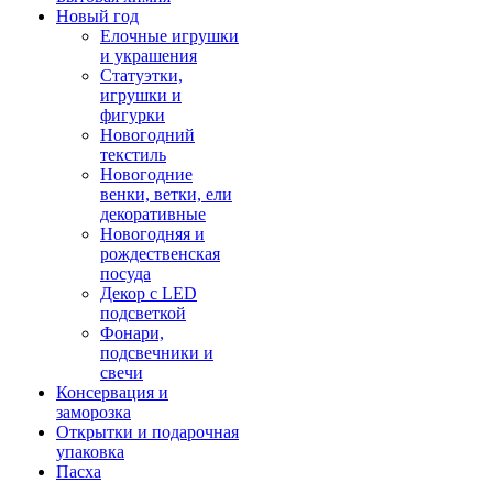
Новый год
Елочные игрушки
и украшения
Статуэтки,
игрушки и
фигурки
Новогодний
текстиль
Новогодние
венки, ветки, ели
декоративные
Новогодняя и
рождественская
посуда
Декор с LED
подсветкой
Фонари,
подсвечники и
свечи
Консервация и
заморозка
Открытки и подарочная
упаковка
Пасха