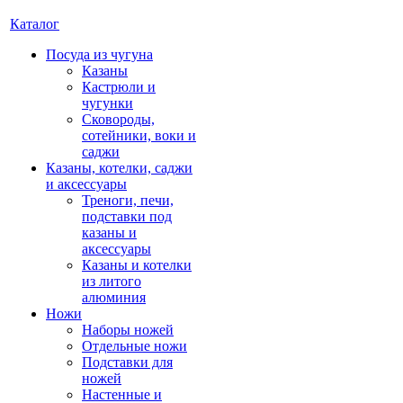
Каталог
Посуда из чугуна
Казаны
Кастрюли и
чугунки
Сковороды,
сотейники, воки и
саджи
Казаны, котелки, саджи
и аксессуары
Треноги, печи,
подставки под
казаны и
аксессуары
Казаны и котелки
из литого
алюминия
Ножи
Наборы ножей
Отдельные ножи
Подставки для
ножей
Настенные и