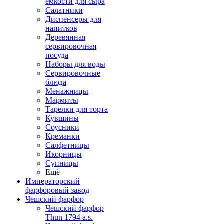
емкости для сыра
Салатники
Диспенсеры для
напитков
Деревянная
сервировочная
посуда
Наборы для воды
Сервировочные
блюда
Менажницы
Мармиты
Тарелки для торта
Кувшины
Соусники
Креманки
Салфетницы
Икорницы
Супницы
Ещё
Императорский
фарфоровый завод
Чешский фарфор
Чешский фарфор
Thun 1794 a.s.