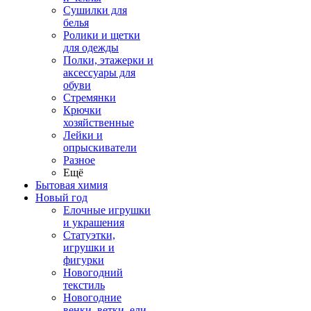
Сушилки для
белья
Ролики и щетки
для одежды
Полки, этажерки и
аксессуары для
обуви
Стремянки
Крючки
хозяйственные
Лейки и
опрыскиватели
Разное
Ещё
Бытовая химия
Новый год
Елочные игрушки
и украшения
Статуэтки,
игрушки и
фигурки
Новогодний
текстиль
Новогодние
венки, ветки, ели