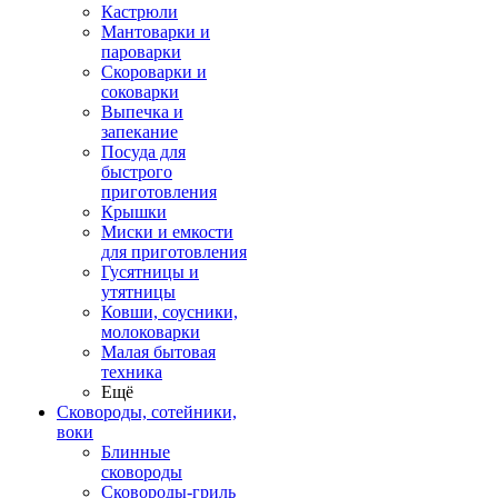
Кастрюли
Мантоварки и
пароварки
Скороварки и
соковарки
Выпечка и
запекание
Посуда для
быстрого
приготовления
Крышки
Миски и емкости
для приготовления
Гусятницы и
утятницы
Ковши, соусники,
молоковарки
Малая бытовая
техника
Ещё
Сковороды, сотейники,
воки
Блинные
сковороды
Сковороды-гриль