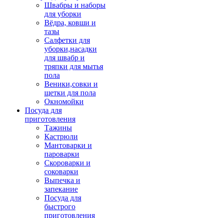
Швабры и наборы
для уборки
Вёдра, ковши и
тазы
Салфетки для
уборки,насадки
для швабр и
тряпки для мытья
пола
Веники,совки и
щетки для пола
Окномойки
Посуда для
приготовления
Тажины
Кастрюли
Мантоварки и
пароварки
Скороварки и
соковарки
Выпечка и
запекание
Посуда для
быстрого
приготовления