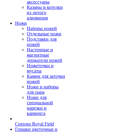
аксессуары
Казаны и котелки
из литого
алюминия
Ножи
Наборы ножей
Отдельные ножи
Подставки для
ножей
Настенные и
магнитные
держатели ножей
Ножеточки и
мусаты
Камни для заточки
ножей
Ножи и наборы
для сыра
Ножи для
специальной
нарезки и
карвинга
Специи Royal Field
Горшки цветочные и