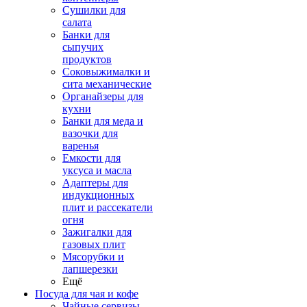
Сушилки для
салата
Банки для
сыпучих
продуктов
Соковыжималки и
сита механические
Органайзеры для
кухни
Банки для меда и
вазочки для
варенья
Емкости для
уксуса и масла
Адаптеры для
индукционных
плит и рассекатели
огня
Зажигалки для
газовых плит
Мясорубки и
лапшерезки
Ещё
Посуда для чая и кофе
Чайные сервизы