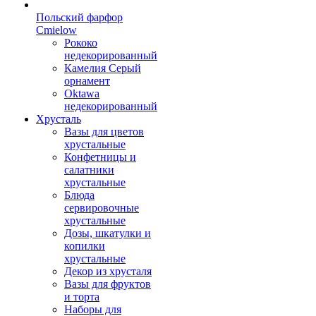
Польский фарфор
Сmielow
Рококо
недекорированный
Камелия Серый
орнамент
Oktawa
недекорированный
Хрусталь
Вазы для цветов
хрустальные
Конфетницы и
салатники
хрустальные
Блюда
сервировочные
хрустальные
Дозы, шкатулки и
копилки
хрустальные
Декор из хрусталя
Вазы для фруктов
и торта
Наборы для