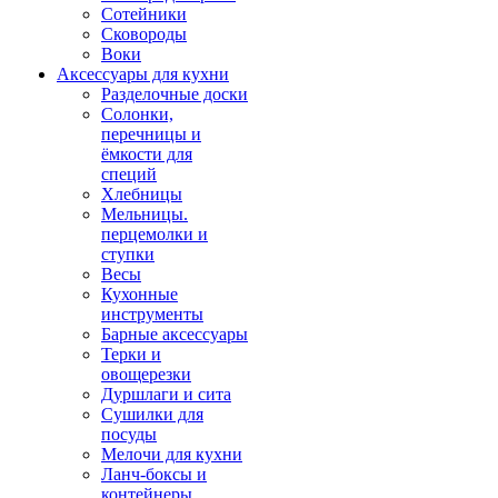
Сотейники
Сковороды
Воки
Аксессуары для кухни
Разделочные доски
Солонки,
перечницы и
ёмкости для
специй
Хлебницы
Мельницы.
перцемолки и
ступки
Весы
Кухонные
инструменты
Барные аксессуары
Терки и
овощерезки
Дуршлаги и сита
Сушилки для
посуды
Мелочи для кухни
Ланч-боксы и
контейнеры