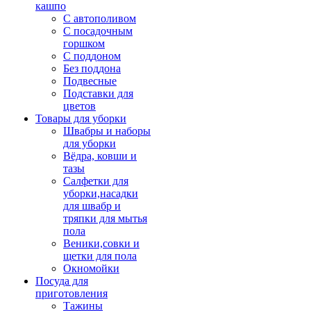
кашпо
С автополивом
С посадочным
горшком
С поддоном
Без поддона
Подвесные
Подставки для
цветов
Товары для уборки
Швабры и наборы
для уборки
Вёдра, ковши и
тазы
Салфетки для
уборки,насадки
для швабр и
тряпки для мытья
пола
Веники,совки и
щетки для пола
Окномойки
Посуда для
приготовления
Тажины