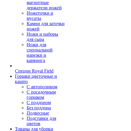
магнитные
держатели ножей
Ножеточки и
мусаты
Камни для заточки
ножей
Ножи и наборы
для сыра
Ножи для
специальной
нарезки и
карвинга
Специи Royal Field
Горшки цветочные и
кашпо
С автополивом
С посадочным
горшком
С поддоном
Без поддона
Подвесные
Подставки для
цветов
Товары для уборки