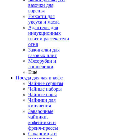
вазочки для
варенья
Емкости для
уксуса и масла
Адаптеры для
индукционных
плит и рассекатели
огня
Зажигалки для
газовых плит
Мясорубки и
лапшерезки
Ещё
Посуда для чая и кофе
Чайные сервизы
Чайные наборы
Чайные пары
Чайники для
кипячения
Заварочные
чайники,
кофейники и
френч-прессы
Сахарницы и