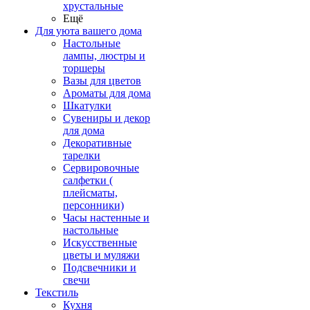
хрустальные
Ещё
Для уюта вашего дома
Настольные
лампы, люстры и
торшеры
Вазы для цветов
Ароматы для дома
Шкатулки
Сувениры и декор
для дома
Декоративные
тарелки
Сервировочные
салфетки (
плейсматы,
персонники)
Часы настенные и
настольные
Искусственные
цветы и муляжи
Подсвечники и
свечи
Текстиль
Кухня