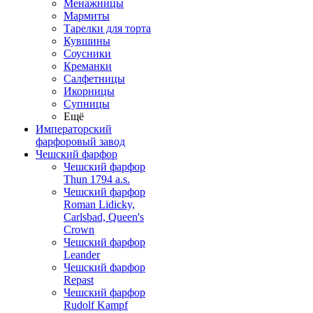
Менажницы
Мармиты
Тарелки для торта
Кувшины
Соусники
Креманки
Салфетницы
Икорницы
Супницы
Ещё
Императорский
фарфоровый завод
Чешский фарфор
Чешский фарфор
Thun 1794 a.s.
Чешский фарфор
Roman Lidicky,
Carlsbad, Queen's
Crown
Чешский фарфор
Leander
Чешский фарфор
Repast
Чешский фарфор
Rudolf Kampf