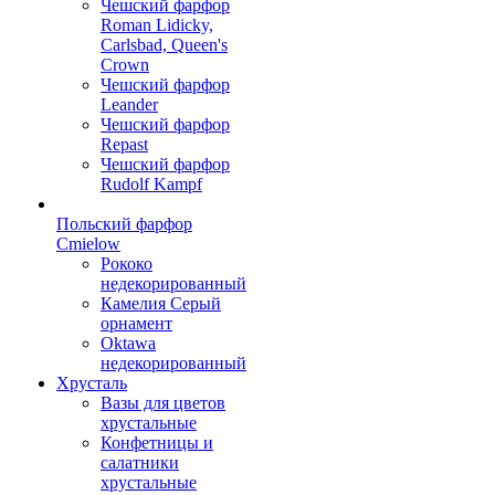
Чешский фарфор
Roman Lidicky,
Carlsbad, Queen's
Crown
Чешский фарфор
Leander
Чешский фарфор
Repast
Чешский фарфор
Rudolf Kampf
Польский фарфор
Сmielow
Рококо
недекорированный
Камелия Серый
орнамент
Oktawa
недекорированный
Хрусталь
Вазы для цветов
хрустальные
Конфетницы и
салатники
хрустальные