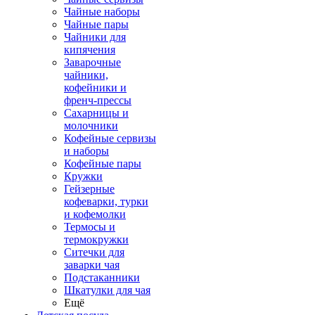
Чайные наборы
Чайные пары
Чайники для
кипячения
Заварочные
чайники,
кофейники и
френч-прессы
Сахарницы и
молочники
Кофейные сервизы
и наборы
Кофейные пары
Кружки
Гейзерные
кофеварки, турки
и кофемолки
Термосы и
термокружки
Ситечки для
заварки чая
Подстаканники
Шкатулки для чая
Ещё