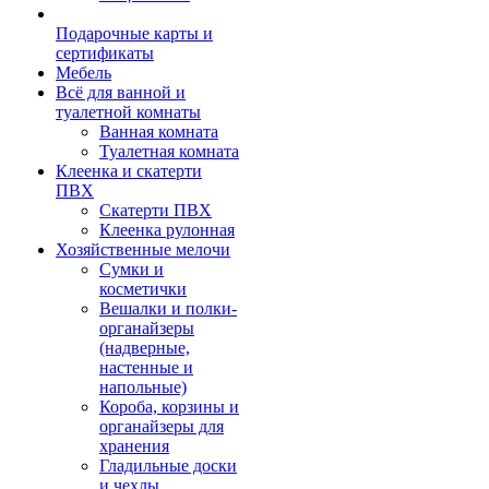
Подарочные карты и
сертификаты
Мебель
Всё для ванной и
туалетной комнаты
Ванная комната
Туалетная комната
Клеенка и скатерти
ПВХ
Скатерти ПВХ
Клеенка рулонная
Хозяйственные мелочи
Сумки и
косметички
Вешалки и полки-
органайзеры
(надверные,
настенные и
напольные)
Короба, корзины и
органайзеры для
хранения
Гладильные доски
и чехлы