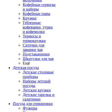
молочники
Кофейные сервизы
и наборы
Кофейные пары
Кружки
Гейзерные
кофеварки, турки
и кофемолки
Термосы и
термокружки
Ситечки для
заварки чая
Подстаканники
Шкатулки для чая
Ещё
Детская посуда
Детские столовые
приборы
Наборы детской
посуды
Детские кружки
Детские тарелки и
салатники
Посуда для сервировки
Фужеры