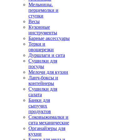
Мельницы.
перцемолки и
ступки
Весы
Кухонные
инструменты
Барные аксессуары
Терки и
овощерезки
Дуршлаги и сита
Сушилки для
посуды
Мелочи для кухни
Ланч-боксы и
контейнеры
Сушилки для
салата
Банки для
сыпучих
продуктов
Соковыжималки и
сита механические
Органайзеры для
кухни
Банки для меда и