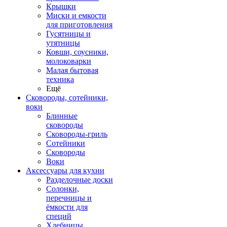
Крышки
Миски и емкости
для приготовления
Гусятницы и
утятницы
Ковши, соусники,
молоковарки
Малая бытовая
техника
Ещё
Сковороды, сотейники,
воки
Блинные
сковороды
Сковороды-гриль
Сотейники
Сковороды
Воки
Аксессуары для кухни
Разделочные доски
Солонки,
перечницы и
ёмкости для
специй
Хлебницы