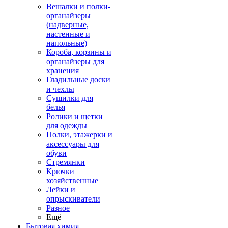
Вешалки и полки-
органайзеры
(надверные,
настенные и
напольные)
Короба, корзины и
органайзеры для
хранения
Гладильные доски
и чехлы
Сушилки для
белья
Ролики и щетки
для одежды
Полки, этажерки и
аксессуары для
обуви
Стремянки
Крючки
хозяйственные
Лейки и
опрыскиватели
Разное
Ещё
Бытовая химия