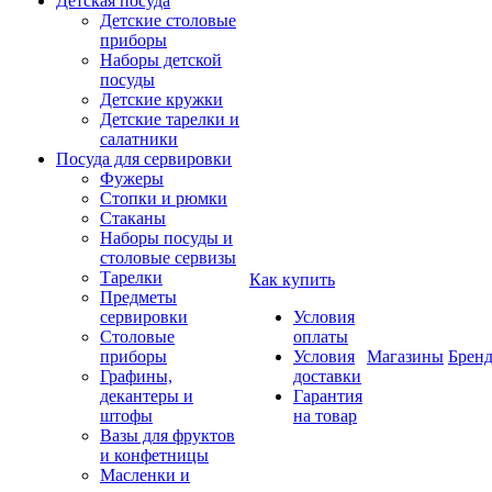
Детская посуда
Детские столовые
приборы
Наборы детской
посуды
Детские кружки
Детские тарелки и
салатники
Посуда для сервировки
Фужеры
Стопки и рюмки
Стаканы
Наборы посуды и
столовые сервизы
Тарелки
Как купить
Предметы
сервировки
Условия
Столовые
оплаты
приборы
Условия
Магазины
Брен
Графины,
доставки
декантеры и
Гарантия
штофы
на товар
Вазы для фруктов
и конфетницы
Масленки и