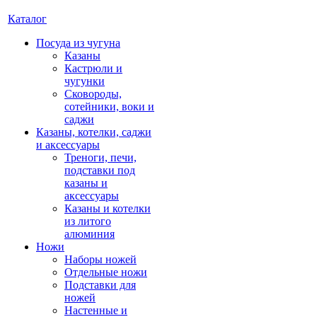
Каталог
Посуда из чугуна
Казаны
Кастрюли и
чугунки
Сковороды,
сотейники, воки и
саджи
Казаны, котелки, саджи
и аксессуары
Треноги, печи,
подставки под
казаны и
аксессуары
Казаны и котелки
из литого
алюминия
Ножи
Наборы ножей
Отдельные ножи
Подставки для
ножей
Настенные и