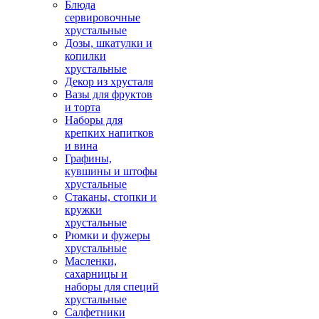
Блюда
сервировочные
хрустальные
Дозы, шкатулки и
копилки
хрустальные
Декор из хрусталя
Вазы для фруктов
и торта
Наборы для
крепких напитков
и вина
Графины,
кувшины и штофы
хрустальные
Стаканы, стопки и
кружки
хрустальные
Рюмки и фужеры
хрустальные
Масленки,
сахарницы и
наборы для специй
хрустальные
Салфетники