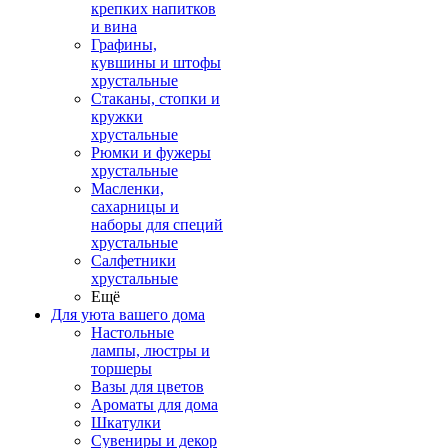
крепких напитков
и вина
Графины,
кувшины и штофы
хрустальные
Стаканы, стопки и
кружки
хрустальные
Рюмки и фужеры
хрустальные
Масленки,
сахарницы и
наборы для специй
хрустальные
Салфетники
хрустальные
Ещё
Для уюта вашего дома
Настольные
лампы, люстры и
торшеры
Вазы для цветов
Ароматы для дома
Шкатулки
Сувениры и декор