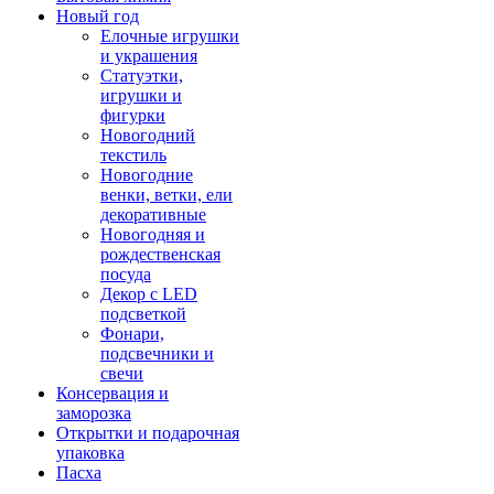
Новый год
Елочные игрушки
и украшения
Статуэтки,
игрушки и
фигурки
Новогодний
текстиль
Новогодние
венки, ветки, ели
декоративные
Новогодняя и
рождественская
посуда
Декор с LED
подсветкой
Фонари,
подсвечники и
свечи
Консервация и
заморозка
Открытки и подарочная
упаковка
Пасха