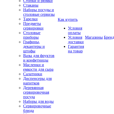
Стопки и рюмки
Стаканы
Наборы посуды и
столовые сервизы
Тарелки
Как купить
Предметы
сервировки
Условия
Столовые
оплаты
приборы
Условия
Магазины
Брен
Графины,
доставки
декантеры и
Гарантия
штофы
на товар
Вазы для фруктов
и конфетницы
Масленки и
емкости для сыра
Салатники
Диспенсеры для
напитков
Деревянная
сервировочная
посуда
Наборы для воды
Сервировочные
блюда