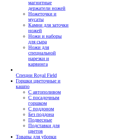
магнитные
держатели ножей
Ножеточки и
мусаты
Камни для заточки
ножей
Ножи и наборы
для сыра
Ножи для
специальной
нарезки и
карвинга
Специи Royal Field
Горшки цветочные и
кашпо
С автополивом
С посадочным
горшком
С поддоном
Без поддона
Подвесные
Подставки для
цветов
Товары для уборки