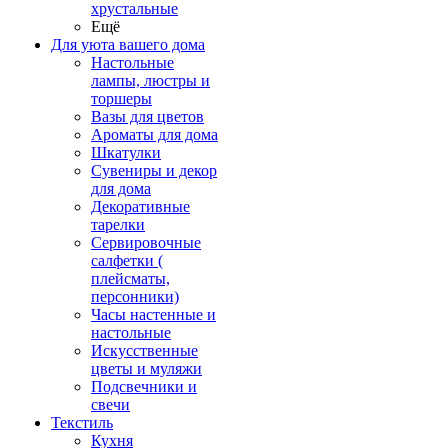
хрустальные
Ещё
Для уюта вашего дома
Настольные
лампы, люстры и
торшеры
Вазы для цветов
Ароматы для дома
Шкатулки
Сувениры и декор
для дома
Декоративные
тарелки
Сервировочные
салфетки (
плейсматы,
персонники)
Часы настенные и
настольные
Искусственные
цветы и муляжи
Подсвечники и
свечи
Текстиль
Кухня