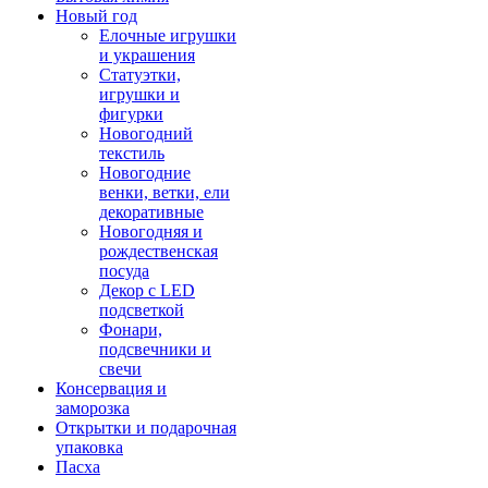
Новый год
Елочные игрушки
и украшения
Статуэтки,
игрушки и
фигурки
Новогодний
текстиль
Новогодние
венки, ветки, ели
декоративные
Новогодняя и
рождественская
посуда
Декор с LED
подсветкой
Фонари,
подсвечники и
свечи
Консервация и
заморозка
Открытки и подарочная
упаковка
Пасха