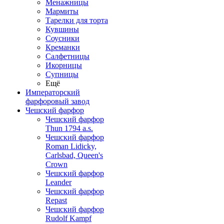
Менажницы
Мармиты
Тарелки для торта
Кувшины
Соусники
Креманки
Салфетницы
Икорницы
Супницы
Ещё
Императорский
фарфоровый завод
Чешский фарфор
Чешский фарфор
Thun 1794 a.s.
Чешский фарфор
Roman Lidicky,
Carlsbad, Queen's
Crown
Чешский фарфор
Leander
Чешский фарфор
Repast
Чешский фарфор
Rudolf Kampf