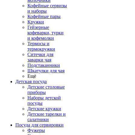
молочники
Кофейные сервизы
и наборы
Кофейные пары
Кружки
Гейзерные
кофеварки, турки
и кофемолки
Термосы и
термокружки
Ситечки для
заварки чая
Подстаканники
Шкатулки для чая
Ещё
Детская посуда
Детские столовые
приборы
Наборы детской
посуды
Детские кружки
Детские тарелки и
салатники
Посуда для сервировки
Фужеры