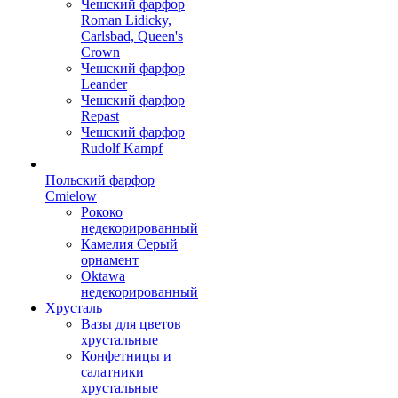
Чешский фарфор
Roman Lidicky,
Carlsbad, Queen's
Crown
Чешский фарфор
Leander
Чешский фарфор
Repast
Чешский фарфор
Rudolf Kampf
Польский фарфор
Сmielow
Рококо
недекорированный
Камелия Серый
орнамент
Oktawa
недекорированный
Хрусталь
Вазы для цветов
хрустальные
Конфетницы и
салатники
хрустальные