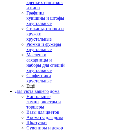
крепких напитков
и вина
Графины,
кувшины и штофы
хрустальные
Стаканы, стопки и
кружки
хрустальные
Рюмки и фужеры
хрустальные
Масленки,
сахарницы и
наборы для специй
хрустальные
Салфетники
хрустальные
Ещё
Для уюта вашего дома
Настольные
лампы, люстры и
торшеры
Вазы для цветов
Ароматы для дома
Шкатулки
Сувениры и декор