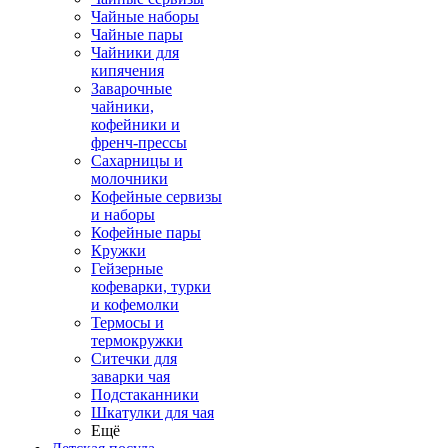
Чайные наборы
Чайные пары
Чайники для
кипячения
Заварочные
чайники,
кофейники и
френч-прессы
Сахарницы и
молочники
Кофейные сервизы
и наборы
Кофейные пары
Кружки
Гейзерные
кофеварки, турки
и кофемолки
Термосы и
термокружки
Ситечки для
заварки чая
Подстаканники
Шкатулки для чая
Ещё