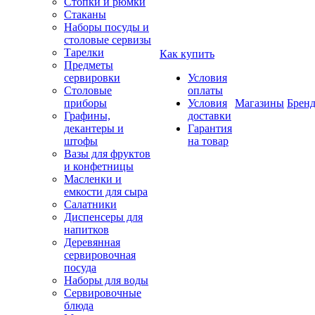
Стопки и рюмки
Стаканы
Наборы посуды и
столовые сервизы
Тарелки
Как купить
Предметы
сервировки
Условия
Столовые
оплаты
приборы
Условия
Магазины
Брен
Графины,
доставки
декантеры и
Гарантия
штофы
на товар
Вазы для фруктов
и конфетницы
Масленки и
емкости для сыра
Салатники
Диспенсеры для
напитков
Деревянная
сервировочная
посуда
Наборы для воды
Сервировочные
блюда