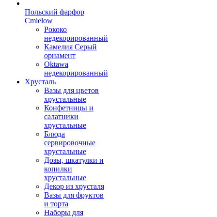
Польский фарфор
Сmielow
Рококо
недекорированный
Камелия Серый
орнамент
Oktawa
недекорированный
Хрусталь
Вазы для цветов
хрустальные
Конфетницы и
салатники
хрустальные
Блюда
сервировочные
хрустальные
Дозы, шкатулки и
копилки
хрустальные
Декор из хрусталя
Вазы для фруктов
и торта
Наборы для