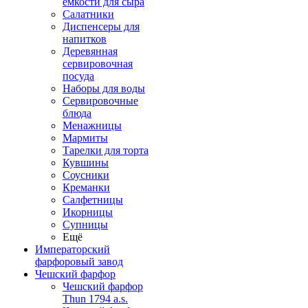
емкости для сыра
Салатники
Диспенсеры для
напитков
Деревянная
сервировочная
посуда
Наборы для воды
Сервировочные
блюда
Менажницы
Мармиты
Тарелки для торта
Кувшины
Соусники
Креманки
Салфетницы
Икорницы
Супницы
Ещё
Императорский
фарфоровый завод
Чешский фарфор
Чешский фарфор
Thun 1794 a.s.