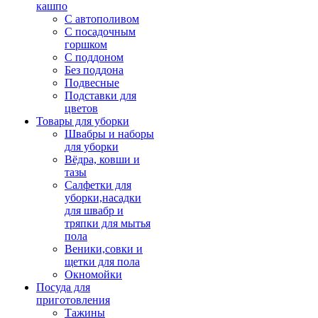
кашпо
С автополивом
С посадочным
горшком
С поддоном
Без поддона
Подвесные
Подставки для
цветов
Товары для уборки
Швабры и наборы
для уборки
Вёдра, ковши и
тазы
Салфетки для
уборки,насадки
для швабр и
тряпки для мытья
пола
Веники,совки и
щетки для пола
Окномойки
Посуда для
приготовления
Тажины