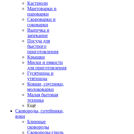
Кастрюли
Мантоварки и
пароварки
Скороварки и
соковарки
Выпечка и
запекание
Посуда для
быстрого
приготовления
Крышки
Миски и емкости
для приготовления
Гусятницы и
утятницы
Ковши, соусники,
молоковарки
Малая бытовая
техника
Ещё
Сковороды, сотейники,
воки
Блинные
сковороды
Сковороды-гриль