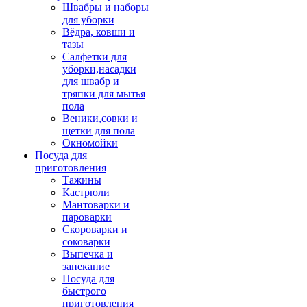
Швабры и наборы
для уборки
Вёдра, ковши и
тазы
Салфетки для
уборки,насадки
для швабр и
тряпки для мытья
пола
Веники,совки и
щетки для пола
Окномойки
Посуда для
приготовления
Тажины
Кастрюли
Мантоварки и
пароварки
Скороварки и
соковарки
Выпечка и
запекание
Посуда для
быстрого
приготовления