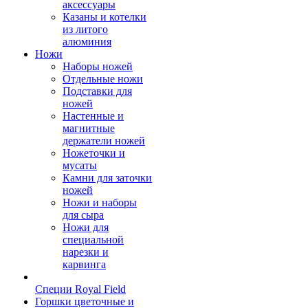
аксессуары
Казаны и котелки
из литого
алюминия
Ножи
Наборы ножей
Отдельные ножи
Подставки для
ножей
Настенные и
магнитные
держатели ножей
Ножеточки и
мусаты
Камни для заточки
ножей
Ножи и наборы
для сыра
Ножи для
специальной
нарезки и
карвинга
Специи Royal Field
Горшки цветочные и