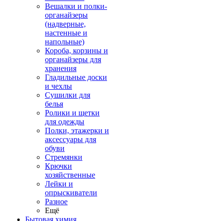
Вешалки и полки-
органайзеры
(надверные,
настенные и
напольные)
Короба, корзины и
органайзеры для
хранения
Гладильные доски
и чехлы
Сушилки для
белья
Ролики и щетки
для одежды
Полки, этажерки и
аксессуары для
обуви
Стремянки
Крючки
хозяйственные
Лейки и
опрыскиватели
Разное
Ещё
Бытовая химия