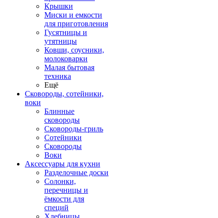
Крышки
Миски и емкости
для приготовления
Гусятницы и
утятницы
Ковши, соусники,
молоковарки
Малая бытовая
техника
Ещё
Сковороды, сотейники,
воки
Блинные
сковороды
Сковороды-гриль
Сотейники
Сковороды
Воки
Аксессуары для кухни
Разделочные доски
Солонки,
перечницы и
ёмкости для
специй
Хлебницы