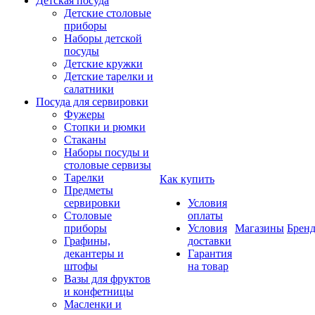
Детская посуда
Детские столовые
приборы
Наборы детской
посуды
Детские кружки
Детские тарелки и
салатники
Посуда для сервировки
Фужеры
Стопки и рюмки
Стаканы
Наборы посуды и
столовые сервизы
Тарелки
Как купить
Предметы
сервировки
Условия
Столовые
оплаты
приборы
Условия
Магазины
Брен
Графины,
доставки
декантеры и
Гарантия
штофы
на товар
Вазы для фруктов
и конфетницы
Масленки и