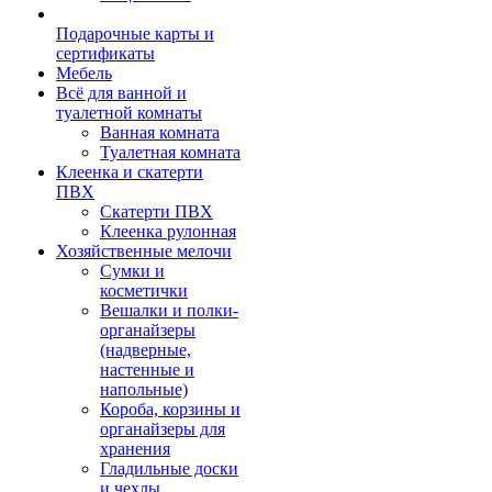
Подарочные карты и
сертификаты
Мебель
Всё для ванной и
туалетной комнаты
Ванная комната
Туалетная комната
Клеенка и скатерти
ПВХ
Скатерти ПВХ
Клеенка рулонная
Хозяйственные мелочи
Сумки и
косметички
Вешалки и полки-
органайзеры
(надверные,
настенные и
напольные)
Короба, корзины и
органайзеры для
хранения
Гладильные доски
и чехлы