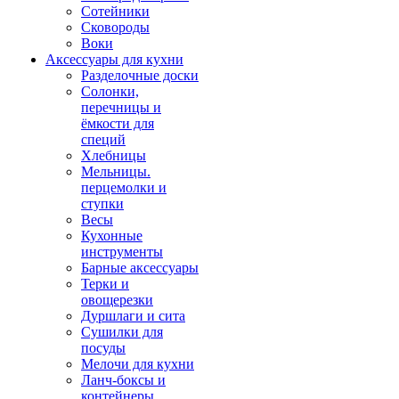
Сотейники
Сковороды
Воки
Аксессуары для кухни
Разделочные доски
Солонки,
перечницы и
ёмкости для
специй
Хлебницы
Мельницы.
перцемолки и
ступки
Весы
Кухонные
инструменты
Барные аксессуары
Терки и
овощерезки
Дуршлаги и сита
Сушилки для
посуды
Мелочи для кухни
Ланч-боксы и
контейнеры