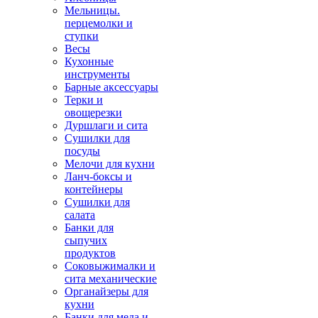
Мельницы.
перцемолки и
ступки
Весы
Кухонные
инструменты
Барные аксессуары
Терки и
овощерезки
Дуршлаги и сита
Сушилки для
посуды
Мелочи для кухни
Ланч-боксы и
контейнеры
Сушилки для
салата
Банки для
сыпучих
продуктов
Соковыжималки и
сита механические
Органайзеры для
кухни
Банки для меда и