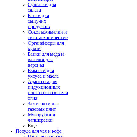
Сушилки для
салата
Банки для
сыпучих
продуктов
Соковыжималки и
сита механические
Органайзеры для
кухни
Банки для меда и
вазочки для
варенья
Емкости для
уксуса и масла
Адаптеры для
индукционных
плит и рассекатели
огня
Зажигалки для
газовых плит
Мясорубки и
лапшерезки
Ещё
Посуда для чая и кофе
Чайные сервизы