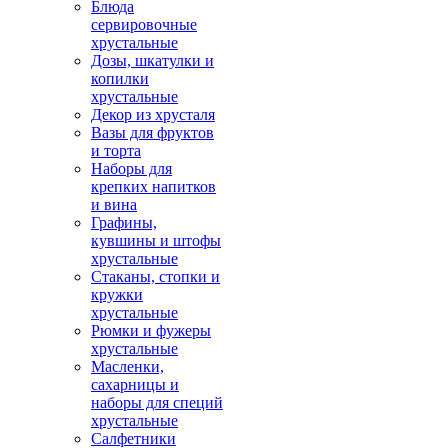
Блюда
сервировочные
хрустальные
Дозы, шкатулки и
копилки
хрустальные
Декор из хрусталя
Вазы для фруктов
и торта
Наборы для
крепких напитков
и вина
Графины,
кувшины и штофы
хрустальные
Стаканы, стопки и
кружки
хрустальные
Рюмки и фужеры
хрустальные
Масленки,
сахарницы и
наборы для специй
хрустальные
Салфетники