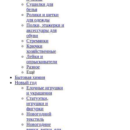
Сушилки для
белья
Ролики и щетки
для одежды
Полки, этажерки и
аксессуары для
обуви
Стремянки
Крючки
хозяйственные
Лейки и
опрыскиватели
Разное
Ещё
Бытовая химия
Новый год
Елочные игрушки
и украшения
Статуэтки,
игрушки и
фигурки
Новогодний
текстиль
Новогодние
венки, ветки, ели