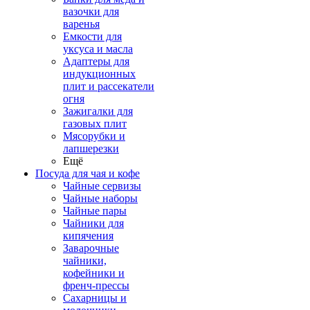
вазочки для
варенья
Емкости для
уксуса и масла
Адаптеры для
индукционных
плит и рассекатели
огня
Зажигалки для
газовых плит
Мясорубки и
лапшерезки
Ещё
Посуда для чая и кофе
Чайные сервизы
Чайные наборы
Чайные пары
Чайники для
кипячения
Заварочные
чайники,
кофейники и
френч-прессы
Сахарницы и