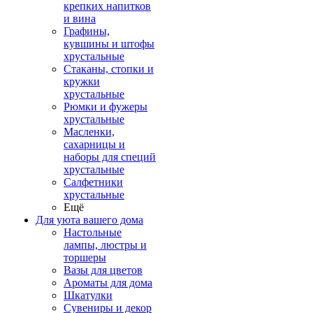
крепких напитков
и вина
Графины,
кувшины и штофы
хрустальные
Стаканы, стопки и
кружки
хрустальные
Рюмки и фужеры
хрустальные
Масленки,
сахарницы и
наборы для специй
хрустальные
Салфетники
хрустальные
Ещё
Для уюта вашего дома
Настольные
лампы, люстры и
торшеры
Вазы для цветов
Ароматы для дома
Шкатулки
Сувениры и декор