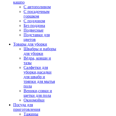
кашпо
С автополивом
С посадочным
горшком
С поддоном
Без поддона
Подвесные
Подставки для
цветов
Товары для уборки
Швабры и наборы
для уборки
Вёдра, ковши и
тазы
Салфетки для
уборки,насадки
для швабр и
тряпки для мытья
пола
Веники,совки и
щетки для пола
Окномойки
Посуда для
приготовления
Тажины