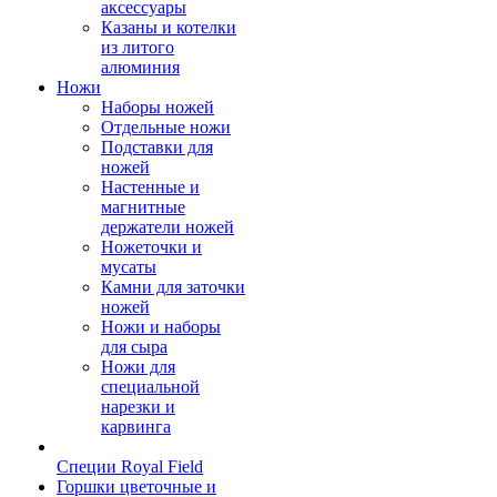
аксессуары
Казаны и котелки
из литого
алюминия
Ножи
Наборы ножей
Отдельные ножи
Подставки для
ножей
Настенные и
магнитные
держатели ножей
Ножеточки и
мусаты
Камни для заточки
ножей
Ножи и наборы
для сыра
Ножи для
специальной
нарезки и
карвинга
Специи Royal Field
Горшки цветочные и