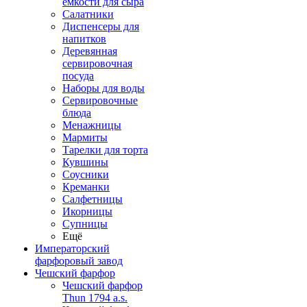
емкости для сыра
Салатники
Диспенсеры для
напитков
Деревянная
сервировочная
посуда
Наборы для воды
Сервировочные
блюда
Менажницы
Мармиты
Тарелки для торта
Кувшины
Соусники
Креманки
Салфетницы
Икорницы
Супницы
Ещё
Императорский
фарфоровый завод
Чешский фарфор
Чешский фарфор
Thun 1794 a.s.