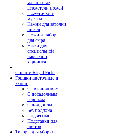
магнитные
держатели ножей
Ножеточки и
мусаты
Камни для заточки
ножей
Ножи и наборы
для сыра
Ножи для
специальной
нарезки и
карвинга
Специи Royal Field
Горшки цветочные и
кашпо
С автополивом
С посадочным
горшком
С поддоном
Без поддона
Подвесные
Подставки для
цветов
Товары для уборки