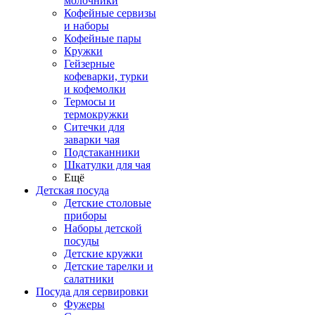
молочники
Кофейные сервизы
и наборы
Кофейные пары
Кружки
Гейзерные
кофеварки, турки
и кофемолки
Термосы и
термокружки
Ситечки для
заварки чая
Подстаканники
Шкатулки для чая
Ещё
Детская посуда
Детские столовые
приборы
Наборы детской
посуды
Детские кружки
Детские тарелки и
салатники
Посуда для сервировки
Фужеры