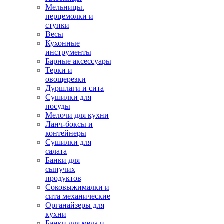
Мельницы.
перцемолки и
ступки
Весы
Кухонные
инструменты
Барные аксессуары
Терки и
овощерезки
Дуршлаги и сита
Сушилки для
посуды
Мелочи для кухни
Ланч-боксы и
контейнеры
Сушилки для
салата
Банки для
сыпучих
продуктов
Соковыжималки и
сита механические
Органайзеры для
кухни
Банки для меда и