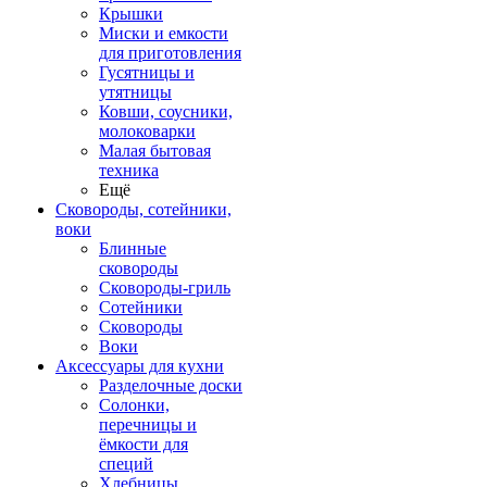
Крышки
Миски и емкости
для приготовления
Гусятницы и
утятницы
Ковши, соусники,
молоковарки
Малая бытовая
техника
Ещё
Сковороды, сотейники,
воки
Блинные
сковороды
Сковороды-гриль
Сотейники
Сковороды
Воки
Аксессуары для кухни
Разделочные доски
Солонки,
перечницы и
ёмкости для
специй
Хлебницы