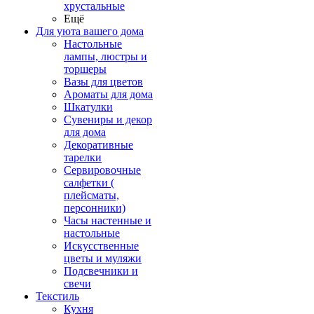
хрустальные
Ещё
Для уюта вашего дома
Настольные
лампы, люстры и
торшеры
Вазы для цветов
Ароматы для дома
Шкатулки
Сувениры и декор
для дома
Декоративные
тарелки
Сервировочные
салфетки (
плейсматы,
персонники)
Часы настенные и
настольные
Искусственные
цветы и муляжи
Подсвечники и
свечи
Текстиль
Кухня