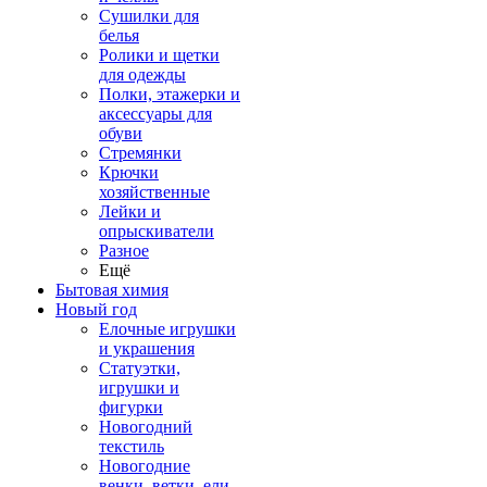
Сушилки для
белья
Ролики и щетки
для одежды
Полки, этажерки и
аксессуары для
обуви
Стремянки
Крючки
хозяйственные
Лейки и
опрыскиватели
Разное
Ещё
Бытовая химия
Новый год
Елочные игрушки
и украшения
Статуэтки,
игрушки и
фигурки
Новогодний
текстиль
Новогодние
венки, ветки, ели