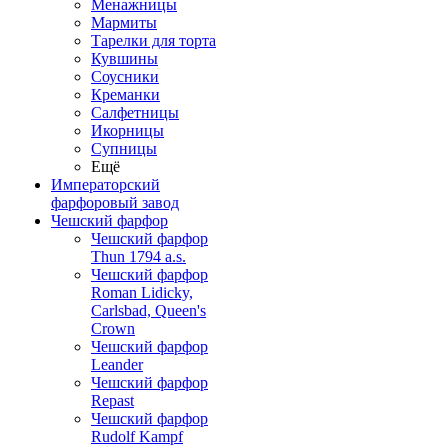
Менажницы
Мармиты
Тарелки для торта
Кувшины
Соусники
Креманки
Салфетницы
Икорницы
Супницы
Ещё
Императорский
фарфоровый завод
Чешский фарфор
Чешский фарфор
Thun 1794 a.s.
Чешский фарфор
Roman Lidicky,
Carlsbad, Queen's
Crown
Чешский фарфор
Leander
Чешский фарфор
Repast
Чешский фарфор
Rudolf Kampf