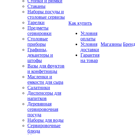
Стопки и рюмки
Стаканы
Наборы посуды и
столовые сервизы
Тарелки
Как купить
Предметы
сервировки
Условия
Столовые
оплаты
приборы
Условия
Магазины
Брен
Графины,
доставки
декантеры и
Гарантия
штофы
на товар
Вазы для фруктов
и конфетницы
Масленки и
емкости для сыра
Салатники
Диспенсеры для
напитков
Деревянная
сервировочная
посуда
Наборы для воды
Сервировочные
блюда