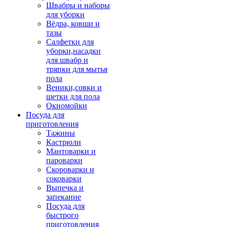
Швабры и наборы
для уборки
Вёдра, ковши и
тазы
Салфетки для
уборки,насадки
для швабр и
тряпки для мытья
пола
Веники,совки и
щетки для пола
Окномойки
Посуда для
приготовления
Тажины
Кастрюли
Мантоварки и
пароварки
Скороварки и
соковарки
Выпечка и
запекание
Посуда для
быстрого
приготовления