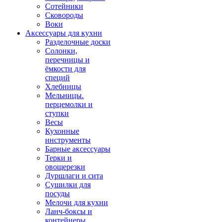
Сотейники
Сковороды
Воки
Аксессуары для кухни
Разделочные доски
Солонки,
перечницы и
ёмкости для
специй
Хлебницы
Мельницы.
перцемолки и
ступки
Весы
Кухонные
инструменты
Барные аксессуары
Терки и
овощерезки
Дуршлаги и сита
Сушилки для
посуды
Мелочи для кухни
Ланч-боксы и
контейнеры