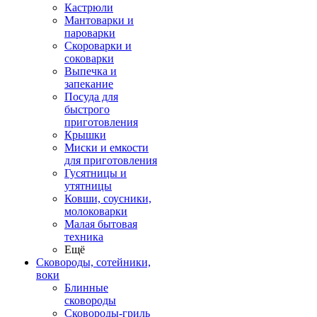
Кастрюли
Мантоварки и
пароварки
Скороварки и
соковарки
Выпечка и
запекание
Посуда для
быстрого
приготовления
Крышки
Миски и емкости
для приготовления
Гусятницы и
утятницы
Ковши, соусники,
молоковарки
Малая бытовая
техника
Ещё
Сковороды, сотейники,
воки
Блинные
сковороды
Сковороды-гриль