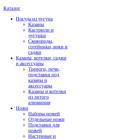
Каталог
Посуда из чугуна
Казаны
Кастрюли и
чугунки
Сковороды,
сотейники, воки и
саджи
Казаны, котелки, саджи
и аксессуары
Треноги, печи,
подставки под
казаны и
аксессуары
Казаны и котелки
из литого
алюминия
Ножи
Наборы ножей
Отдельные ножи
Подставки для
ножей
Настенные и