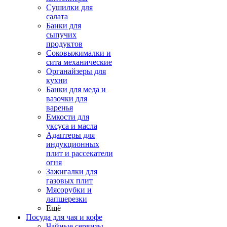
Сушилки для
салата
Банки для
сыпучих
продуктов
Соковыжималки и
сита механические
Органайзеры для
кухни
Банки для меда и
вазочки для
варенья
Емкости для
уксуса и масла
Адаптеры для
индукционных
плит и рассекатели
огня
Зажигалки для
газовых плит
Мясорубки и
лапшерезки
Ещё
Посуда для чая и кофе
Чайные сервизы