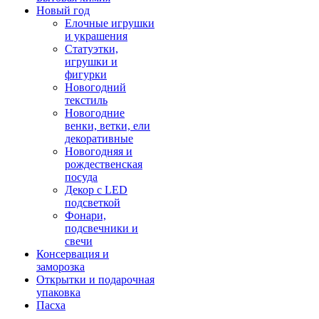
Новый год
Елочные игрушки
и украшения
Статуэтки,
игрушки и
фигурки
Новогодний
текстиль
Новогодние
венки, ветки, ели
декоративные
Новогодняя и
рождественская
посуда
Декор с LED
подсветкой
Фонари,
подсвечники и
свечи
Консервация и
заморозка
Открытки и подарочная
упаковка
Пасха