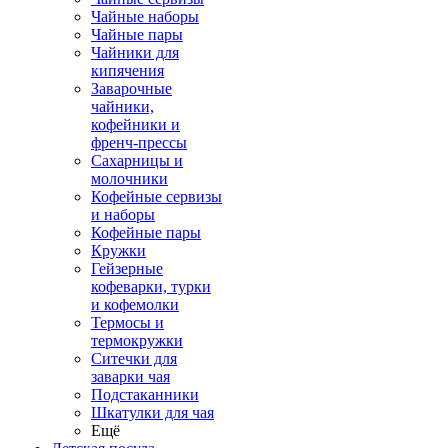
Чайные наборы
Чайные пары
Чайники для
кипячения
Заварочные
чайники,
кофейники и
френч-прессы
Сахарницы и
молочники
Кофейные сервизы
и наборы
Кофейные пары
Кружки
Гейзерные
кофеварки, турки
и кофемолки
Термосы и
термокружки
Ситечки для
заварки чая
Подстаканники
Шкатулки для чая
Ещё