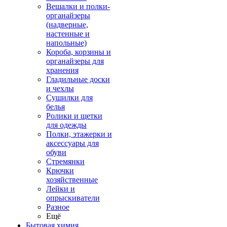
Вешалки и полки-
органайзеры
(надверные,
настенные и
напольные)
Короба, корзины и
органайзеры для
хранения
Гладильные доски
и чехлы
Сушилки для
белья
Ролики и щетки
для одежды
Полки, этажерки и
аксессуары для
обуви
Стремянки
Крючки
хозяйственные
Лейки и
опрыскиватели
Разное
Ещё
Бытовая химия