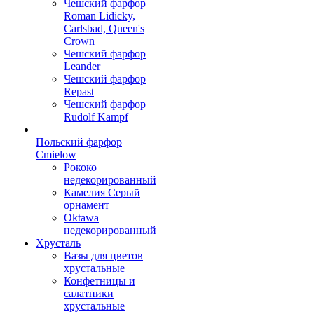
Чешский фарфор
Roman Lidicky,
Carlsbad, Queen's
Crown
Чешский фарфор
Leander
Чешский фарфор
Repast
Чешский фарфор
Rudolf Kampf
Польский фарфор
Сmielow
Рококо
недекорированный
Камелия Серый
орнамент
Oktawa
недекорированный
Хрусталь
Вазы для цветов
хрустальные
Конфетницы и
салатники
хрустальные