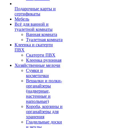
Подарочные карты и
сертификаты
Мебель
Всё для ванной и
туалетной комнаты
Ванная комната
Туалетная комната
Клеенка и скатерти
ПВХ
Скатерти ПВХ
Клеенка рулонная
Хозяйственные мелочи
Сумки и
косметички
Вешалки и полки-
органайзеры
(надверные,
настенные и
напольные)
Короба, корзины и
органайзеры для
хранения
Гладильные доски
и чехлы