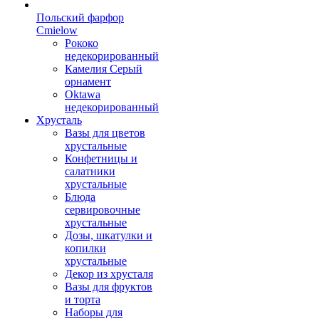
Польский фарфор
Сmielow
Рококо
недекорированный
Камелия Серый
орнамент
Oktawa
недекорированный
Хрусталь
Вазы для цветов
хрустальные
Конфетницы и
салатники
хрустальные
Блюда
сервировочные
хрустальные
Дозы, шкатулки и
копилки
хрустальные
Декор из хрусталя
Вазы для фруктов
и торта
Наборы для