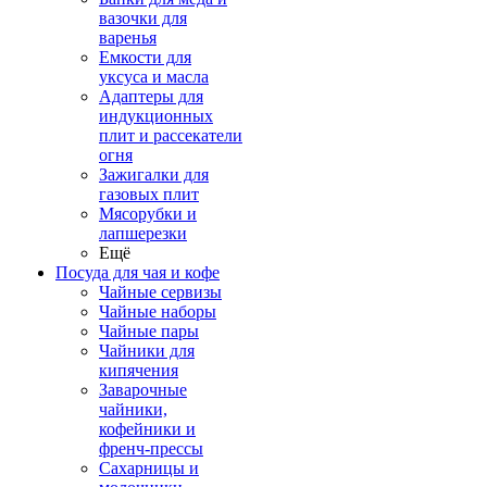
вазочки для
варенья
Емкости для
уксуса и масла
Адаптеры для
индукционных
плит и рассекатели
огня
Зажигалки для
газовых плит
Мясорубки и
лапшерезки
Ещё
Посуда для чая и кофе
Чайные сервизы
Чайные наборы
Чайные пары
Чайники для
кипячения
Заварочные
чайники,
кофейники и
френч-прессы
Сахарницы и