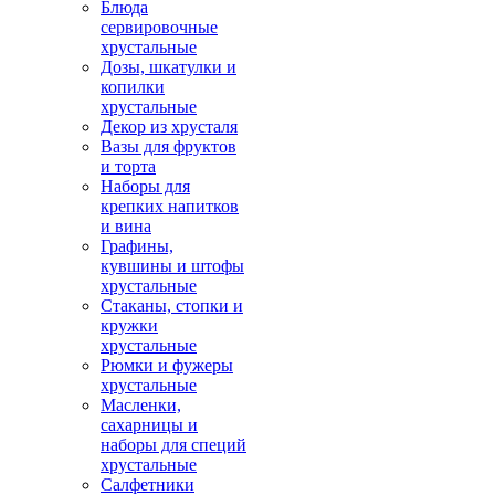
Блюда
сервировочные
хрустальные
Дозы, шкатулки и
копилки
хрустальные
Декор из хрусталя
Вазы для фруктов
и торта
Наборы для
крепких напитков
и вина
Графины,
кувшины и штофы
хрустальные
Стаканы, стопки и
кружки
хрустальные
Рюмки и фужеры
хрустальные
Масленки,
сахарницы и
наборы для специй
хрустальные
Салфетники