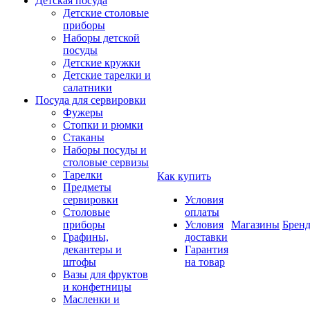
Детская посуда
Детские столовые
приборы
Наборы детской
посуды
Детские кружки
Детские тарелки и
салатники
Посуда для сервировки
Фужеры
Стопки и рюмки
Стаканы
Наборы посуды и
столовые сервизы
Тарелки
Как купить
Предметы
сервировки
Условия
Столовые
оплаты
приборы
Условия
Магазины
Брен
Графины,
доставки
декантеры и
Гарантия
штофы
на товар
Вазы для фруктов
и конфетницы
Масленки и