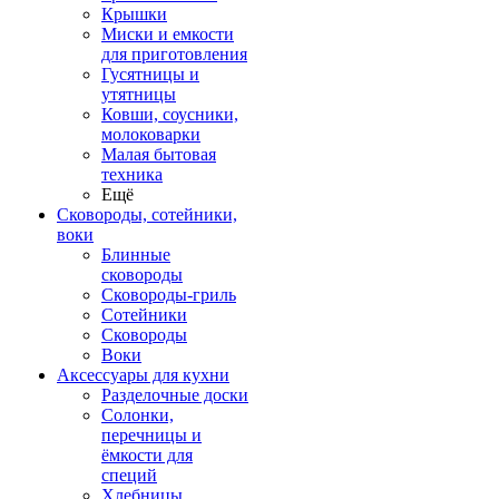
Крышки
Миски и емкости
для приготовления
Гусятницы и
утятницы
Ковши, соусники,
молоковарки
Малая бытовая
техника
Ещё
Сковороды, сотейники,
воки
Блинные
сковороды
Сковороды-гриль
Сотейники
Сковороды
Воки
Аксессуары для кухни
Разделочные доски
Солонки,
перечницы и
ёмкости для
специй
Хлебницы