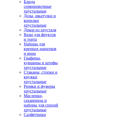
Блюда
сервировочные
хрустальные
Дозы, шкатулки и
копилки
хрустальные
Декор из хрусталя
Вазы для фруктов
и торта
Наборы для
крепких напитков
и вина
Графины,
кувшины и штофы
хрустальные
Стаканы, стопки и
кружки
хрустальные
Рюмки и фужеры
хрустальные
Масленки,
сахарницы и
наборы для специй
хрустальные
Салфетники