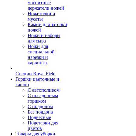
магнитные
держатели ножей
Ножеточки и
мусаты
Камни для заточки
ножей
Ножи и наборы
для сыра
Ножи для
специальной
нарезки и
карвинга
Специи Royal Field
Горшки цветочные и
кашпо
С автополивом
С посадочным
горшком
С поддоном
Без поддона
Подвесные
Подставки для
цветов
Товары для уборки