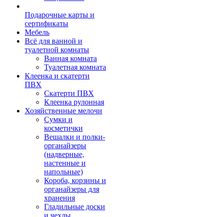
Подарочные карты и
сертификаты
Мебель
Всё для ванной и
туалетной комнаты
Ванная комната
Туалетная комната
Клеенка и скатерти
ПВХ
Скатерти ПВХ
Клеенка рулонная
Хозяйственные мелочи
Сумки и
косметички
Вешалки и полки-
органайзеры
(надверные,
настенные и
напольные)
Короба, корзины и
органайзеры для
хранения
Гладильные доски
и чехлы