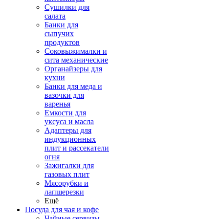
Сушилки для
салата
Банки для
сыпучих
продуктов
Соковыжималки и
сита механические
Органайзеры для
кухни
Банки для меда и
вазочки для
варенья
Емкости для
уксуса и масла
Адаптеры для
индукционных
плит и рассекатели
огня
Зажигалки для
газовых плит
Мясорубки и
лапшерезки
Ещё
Посуда для чая и кофе
Чайные сервизы