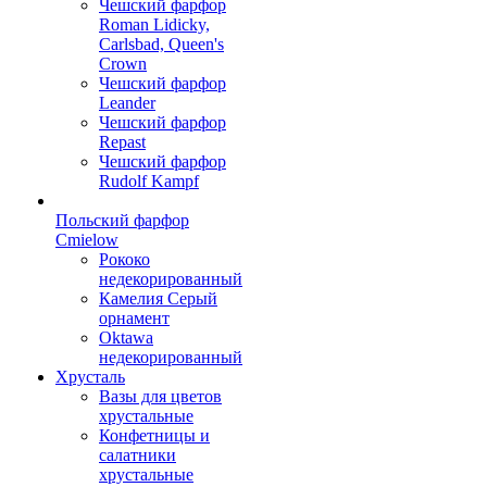
Чешский фарфор
Roman Lidicky,
Carlsbad, Queen's
Crown
Чешский фарфор
Leander
Чешский фарфор
Repast
Чешский фарфор
Rudolf Kampf
Польский фарфор
Сmielow
Рококо
недекорированный
Камелия Серый
орнамент
Oktawa
недекорированный
Хрусталь
Вазы для цветов
хрустальные
Конфетницы и
салатники
хрустальные