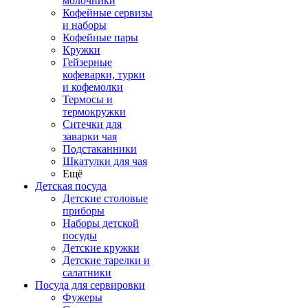
молочники
Кофейные сервизы
и наборы
Кофейные пары
Кружки
Гейзерные
кофеварки, турки
и кофемолки
Термосы и
термокружки
Ситечки для
заварки чая
Подстаканники
Шкатулки для чая
Ещё
Детская посуда
Детские столовые
приборы
Наборы детской
посуды
Детские кружки
Детские тарелки и
салатники
Посуда для сервировки
Фужеры