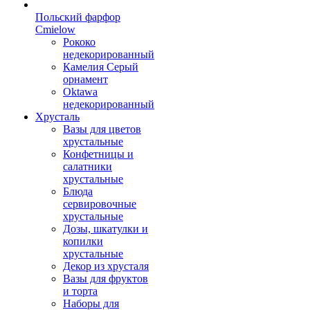
Польский фарфор
Сmielow
Рококо
недекорированный
Камелия Серый
орнамент
Oktawa
недекорированный
Хрусталь
Вазы для цветов
хрустальные
Конфетницы и
салатники
хрустальные
Блюда
сервировочные
хрустальные
Дозы, шкатулки и
копилки
хрустальные
Декор из хрусталя
Вазы для фруктов
и торта
Наборы для