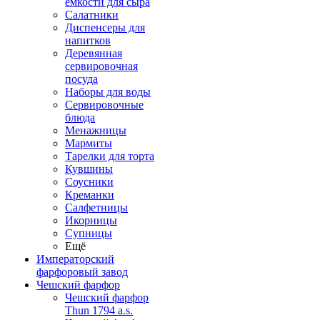
емкости для сыра
Салатники
Диспенсеры для
напитков
Деревянная
сервировочная
посуда
Наборы для воды
Сервировочные
блюда
Менажницы
Мармиты
Тарелки для торта
Кувшины
Соусники
Креманки
Салфетницы
Икорницы
Супницы
Ещё
Императорский
фарфоровый завод
Чешский фарфор
Чешский фарфор
Thun 1794 a.s.