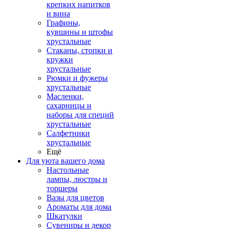
крепких напитков
и вина
Графины,
кувшины и штофы
хрустальные
Стаканы, стопки и
кружки
хрустальные
Рюмки и фужеры
хрустальные
Масленки,
сахарницы и
наборы для специй
хрустальные
Салфетники
хрустальные
Ещё
Для уюта вашего дома
Настольные
лампы, люстры и
торшеры
Вазы для цветов
Ароматы для дома
Шкатулки
Сувениры и декор