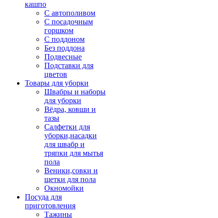
кашпо
С автополивом
С посадочным
горшком
С поддоном
Без поддона
Подвесные
Подставки для
цветов
Товары для уборки
Швабры и наборы
для уборки
Вёдра, ковши и
тазы
Салфетки для
уборки,насадки
для швабр и
тряпки для мытья
пола
Веники,совки и
щетки для пола
Окномойки
Посуда для
приготовления
Тажины