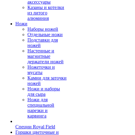
аксессуары
Казаны и котелки
из литого
алюминия
Ножи
Наборы ножей
Отдельные ножи
Подставки для
ножей
Настенные и
магнитные
держатели ножей
Ножеточки и
мусаты
Камни для заточки
ножей
Ножи и наборы
для сыра
Ножи для
специальной
нарезки и
карвинга
Специи Royal Field
Горшки цветочные и