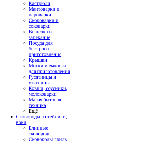
Кастрюли
Мантоварки и
пароварки
Скороварки и
соковарки
Выпечка и
запекание
Посуда для
быстрого
приготовления
Крышки
Миски и емкости
для приготовления
Гусятницы и
утятницы
Ковши, соусники,
молоковарки
Малая бытовая
техника
Ещё
Сковороды, сотейники,
воки
Блинные
сковороды
Сковороды-гриль