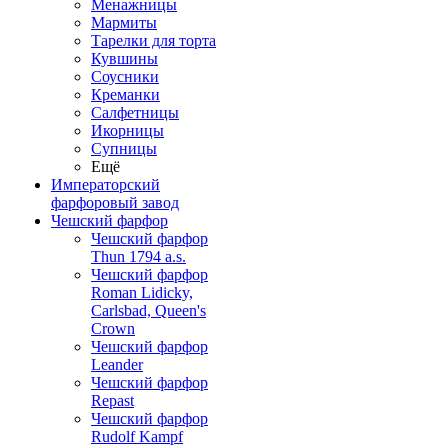
Менажницы
Мармиты
Тарелки для торта
Кувшины
Соусники
Креманки
Салфетницы
Икорницы
Супницы
Ещё
Императорский
фарфоровый завод
Чешский фарфор
Чешский фарфор
Thun 1794 a.s.
Чешский фарфор
Roman Lidicky,
Carlsbad, Queen's
Crown
Чешский фарфор
Leander
Чешский фарфор
Repast
Чешский фарфор
Rudolf Kampf