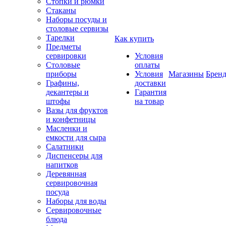
Стопки и рюмки
Стаканы
Наборы посуды и
столовые сервизы
Тарелки
Как купить
Предметы
сервировки
Условия
Столовые
оплаты
приборы
Условия
Магазины
Брен
Графины,
доставки
декантеры и
Гарантия
штофы
на товар
Вазы для фруктов
и конфетницы
Масленки и
емкости для сыра
Салатники
Диспенсеры для
напитков
Деревянная
сервировочная
посуда
Наборы для воды
Сервировочные
блюда