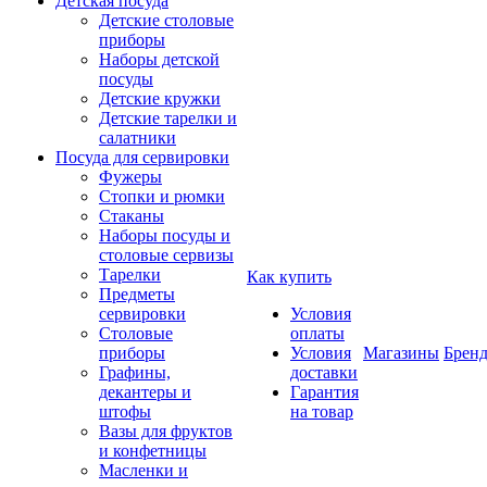
Детская посуда
Детские столовые
приборы
Наборы детской
посуды
Детские кружки
Детские тарелки и
салатники
Посуда для сервировки
Фужеры
Стопки и рюмки
Стаканы
Наборы посуды и
столовые сервизы
Тарелки
Как купить
Предметы
сервировки
Условия
Столовые
оплаты
приборы
Условия
Магазины
Брен
Графины,
доставки
декантеры и
Гарантия
штофы
на товар
Вазы для фруктов
и конфетницы
Масленки и