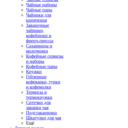
Чайные наборы
Чайные пары
Чайники для
кипячения
Заварочные
чайники,
кофейники и
френч-прессы
Сахарницы и
молочники
Кофейные сервизы
и наборы
Кофейные пары
Кружки
Гейзерные
кофеварки, турки
и кофемолки
Термосы и
термокружки
Ситечки для
заварки чая
Подстаканники
Шкатулки для чая
Ещё