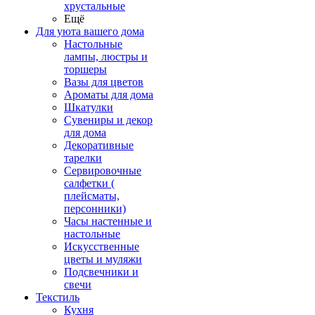
хрустальные
Ещё
Для уюта вашего дома
Настольные
лампы, люстры и
торшеры
Вазы для цветов
Ароматы для дома
Шкатулки
Сувениры и декор
для дома
Декоративные
тарелки
Сервировочные
салфетки (
плейсматы,
персонники)
Часы настенные и
настольные
Искусственные
цветы и муляжи
Подсвечники и
свечи
Текстиль
Кухня