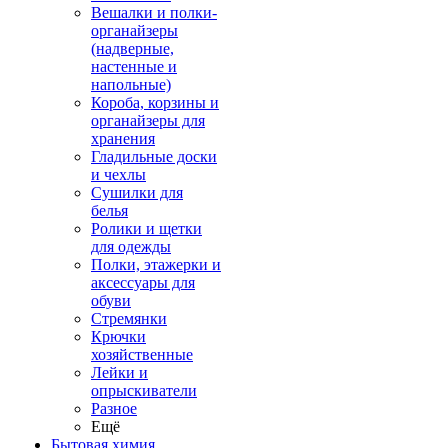
Вешалки и полки-
органайзеры
(надверные,
настенные и
напольные)
Короба, корзины и
органайзеры для
хранения
Гладильные доски
и чехлы
Сушилки для
белья
Ролики и щетки
для одежды
Полки, этажерки и
аксессуары для
обуви
Стремянки
Крючки
хозяйственные
Лейки и
опрыскиватели
Разное
Ещё
Бытовая химия