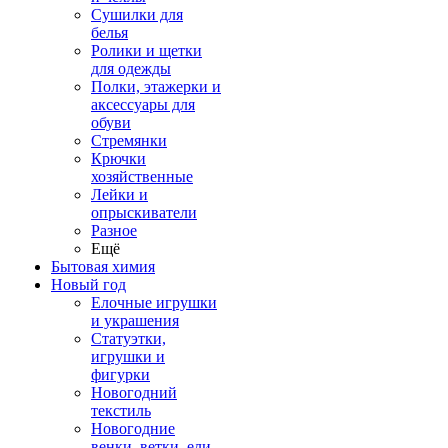
Сушилки для
белья
Ролики и щетки
для одежды
Полки, этажерки и
аксессуары для
обуви
Стремянки
Крючки
хозяйственные
Лейки и
опрыскиватели
Разное
Ещё
Бытовая химия
Новый год
Елочные игрушки
и украшения
Статуэтки,
игрушки и
фигурки
Новогодний
текстиль
Новогодние
венки, ветки, ели