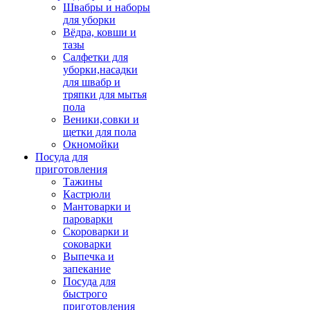
Швабры и наборы
для уборки
Вёдра, ковши и
тазы
Салфетки для
уборки,насадки
для швабр и
тряпки для мытья
пола
Веники,совки и
щетки для пола
Окномойки
Посуда для
приготовления
Тажины
Кастрюли
Мантоварки и
пароварки
Скороварки и
соковарки
Выпечка и
запекание
Посуда для
быстрого
приготовления