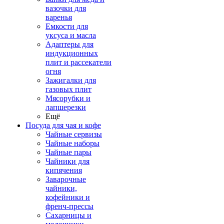
вазочки для
варенья
Емкости для
уксуса и масла
Адаптеры для
индукционных
плит и рассекатели
огня
Зажигалки для
газовых плит
Мясорубки и
лапшерезки
Ещё
Посуда для чая и кофе
Чайные сервизы
Чайные наборы
Чайные пары
Чайники для
кипячения
Заварочные
чайники,
кофейники и
френч-прессы
Сахарницы и