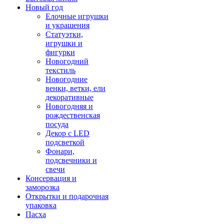
Новый год
Елочные игрушки
и украшения
Статуэтки,
игрушки и
фигурки
Новогодний
текстиль
Новогодние
венки, ветки, ели
декоративные
Новогодняя и
рождественская
посуда
Декор с LED
подсветкой
Фонари,
подсвечники и
свечи
Консервация и
заморозка
Открытки и подарочная
упаковка
Пасха