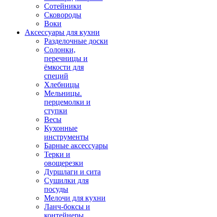
Сотейники
Сковороды
Воки
Аксессуары для кухни
Разделочные доски
Солонки,
перечницы и
ёмкости для
специй
Хлебницы
Мельницы.
перцемолки и
ступки
Весы
Кухонные
инструменты
Барные аксессуары
Терки и
овощерезки
Дуршлаги и сита
Сушилки для
посуды
Мелочи для кухни
Ланч-боксы и
контейнеры