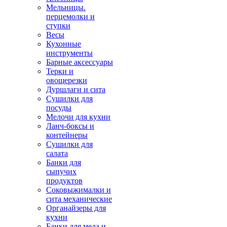
Мельницы.
перцемолки и
ступки
Весы
Кухонные
инструменты
Барные аксессуары
Терки и
овощерезки
Дуршлаги и сита
Сушилки для
посуды
Мелочи для кухни
Ланч-боксы и
контейнеры
Сушилки для
салата
Банки для
сыпучих
продуктов
Соковыжималки и
сита механические
Органайзеры для
кухни
Банки для меда и