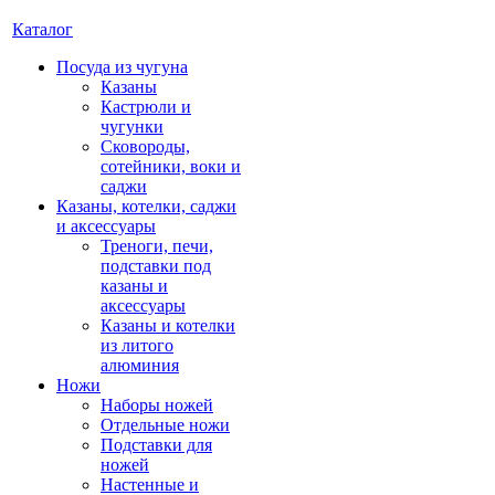
Каталог
Посуда из чугуна
Казаны
Кастрюли и
чугунки
Сковороды,
сотейники, воки и
саджи
Казаны, котелки, саджи
и аксессуары
Треноги, печи,
подставки под
казаны и
аксессуары
Казаны и котелки
из литого
алюминия
Ножи
Наборы ножей
Отдельные ножи
Подставки для
ножей
Настенные и