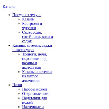
Каталог
Посуда из чугуна
Казаны
Кастрюли и
чугунки
Сковороды,
сотейники, воки и
саджи
Казаны, котелки, саджи
и аксессуары
Треноги, печи,
подставки под
казаны и
аксессуары
Казаны и котелки
из литого
алюминия
Ножи
Наборы ножей
Отдельные ножи
Подставки для
ножей
Настенные и