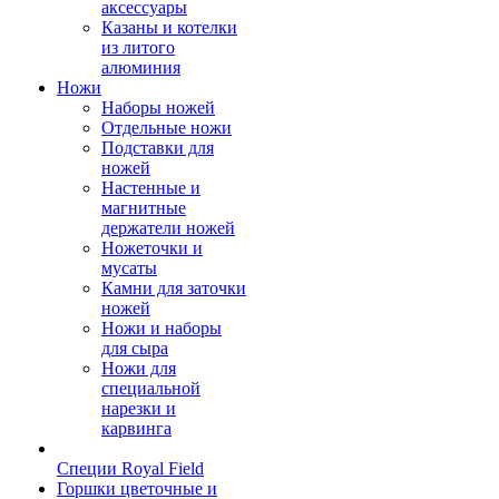
аксессуары
Казаны и котелки
из литого
алюминия
Ножи
Наборы ножей
Отдельные ножи
Подставки для
ножей
Настенные и
магнитные
держатели ножей
Ножеточки и
мусаты
Камни для заточки
ножей
Ножи и наборы
для сыра
Ножи для
специальной
нарезки и
карвинга
Специи Royal Field
Горшки цветочные и