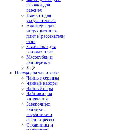
вазочки для
варенья
Емкости для
уксуса и масла
Адаптеры для
индукционных
плит и рассекатели
огня
Зажигалки для
газовых плит
Мясорубки и
лапшерезки
Ещё
Посуда для чая и кофе
Чайные сервизы
Чайные наборы
Чайные пары
Чайники для
кипячения
Заварочные
чайники,
кофейники и
френч-прессы
Сахарницы и