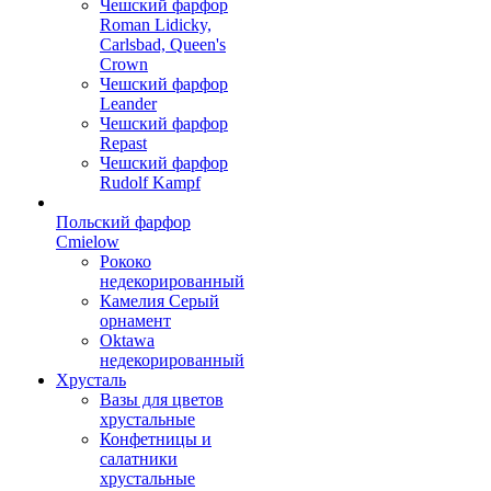
Чешский фарфор
Roman Lidicky,
Carlsbad, Queen's
Crown
Чешский фарфор
Leander
Чешский фарфор
Repast
Чешский фарфор
Rudolf Kampf
Польский фарфор
Сmielow
Рококо
недекорированный
Камелия Серый
орнамент
Oktawa
недекорированный
Хрусталь
Вазы для цветов
хрустальные
Конфетницы и
салатники
хрустальные