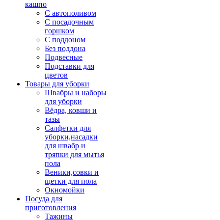
кашпо
С автополивом
С посадочным
горшком
С поддоном
Без поддона
Подвесные
Подставки для
цветов
Товары для уборки
Швабры и наборы
для уборки
Вёдра, ковши и
тазы
Салфетки для
уборки,насадки
для швабр и
тряпки для мытья
пола
Веники,совки и
щетки для пола
Окномойки
Посуда для
приготовления
Тажины