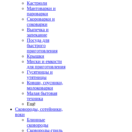
Кастрюли
Мантоварки и
пароварки
Скороварки и
соковарки
Выпечка и
запекание
Посуда для
быстрого
приготовления
Крышки
Миски и емкости
для приготовления
Гусятницы и
утятницы
Ковши, соусники,
молоковарки
Малая бытовая
техника
Ещё
Сковороды, сотейники,
воки
Блинные
сковороды
Сковороды-гриль