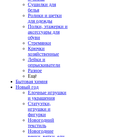
Сушилки для
белья
Ролики и щетки
для одежды
Полки, этажерки и
аксессуары для
обуви
Стремянки
Крючки
хозяйственные
Лейки и
опрыскиватели
Разное
Ещё
Бытовая химия
Новый год
Елочные игрушки
и украшения
Статуэтки,
игрушки и
фигурки
Новогодний
текстиль
Новогодние
венки, ветки, ели