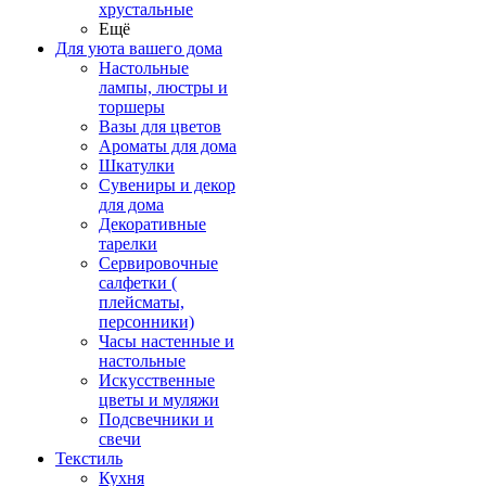
хрустальные
Ещё
Для уюта вашего дома
Настольные
лампы, люстры и
торшеры
Вазы для цветов
Ароматы для дома
Шкатулки
Сувениры и декор
для дома
Декоративные
тарелки
Сервировочные
салфетки (
плейсматы,
персонники)
Часы настенные и
настольные
Искусственные
цветы и муляжи
Подсвечники и
свечи
Текстиль
Кухня