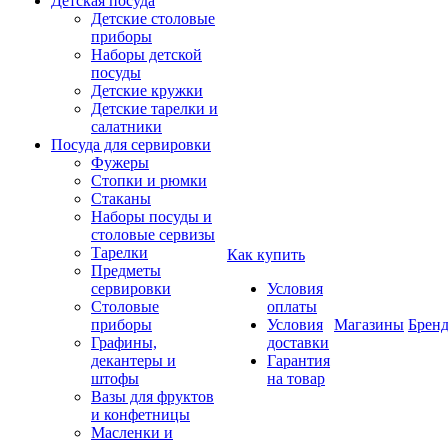
Детская посуда
Детские столовые
приборы
Наборы детской
посуды
Детские кружки
Детские тарелки и
салатники
Посуда для сервировки
Фужеры
Стопки и рюмки
Стаканы
Наборы посуды и
столовые сервизы
Тарелки
Как купить
Предметы
сервировки
Условия
Столовые
оплаты
приборы
Условия
Магазины
Брен
Графины,
доставки
декантеры и
Гарантия
штофы
на товар
Вазы для фруктов
и конфетницы
Масленки и