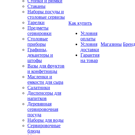
Стопки и рюмки
Стаканы
Наборы посуды и
столовые сервизы
Тарелки
Как купить
Предметы
сервировки
Условия
Столовые
оплаты
приборы
Условия
Магазины
Брен
Графины,
доставки
декантеры и
Гарантия
штофы
на товар
Вазы для фруктов
и конфетницы
Масленки и
емкости для сыра
Салатники
Диспенсеры для
напитков
Деревянная
сервировочная
посуда
Наборы для воды
Сервировочные
блюда