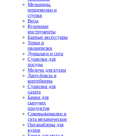
Мельницы.
перцемолки и
ступки
Весы
Кухонные
инструменты
Барные аксессуары
Терки и
овощерезки
Дуршлаги и сита
Сушилки для
посуды
Мелочи для кухни
Ланч-боксы и
контейнеры
Сушилки для
салата
Банки для
сыпучих
продуктов
Соковыжималки и
сита механические
Органайзеры для
кухни
Банки для меда и