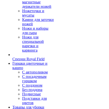
магнитные
держатели ножей
Ножеточки и
мусаты
Камни для заточки
ножей
Ножи и наборы
для сыра
Ножи для
специальной
нарезки и
карвинга
Специи Royal Field
Горшки цветочные и
кашпо
С автополивом
С посадочным
горшком
С поддоном
Без поддона
Подвесные
Подставки для
цветов
Товары для уборки