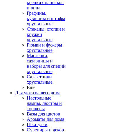
крепких напитков
и вина
Графины,
кувшины и штофы
хрустальные
Стаканы, стопки и
кружки
хрустальные
Рюмки и фужеры
хрустальные
Масленки,
сахарницы и
наборы для специй
хрустальные
Салфетники
хрустальные
Ещё
Для уюта вашего дома
Настольные
лампы, люстры и
торшеры
Вазы для цветов
Ароматы для дома
Шкатулки
Сувениры и декор