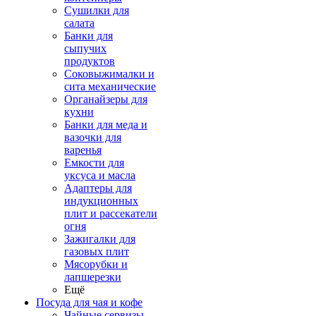
Сушилки для
салата
Банки для
сыпучих
продуктов
Соковыжималки и
сита механические
Органайзеры для
кухни
Банки для меда и
вазочки для
варенья
Емкости для
уксуса и масла
Адаптеры для
индукционных
плит и рассекатели
огня
Зажигалки для
газовых плит
Мясорубки и
лапшерезки
Ещё
Посуда для чая и кофе
Чайные сервизы