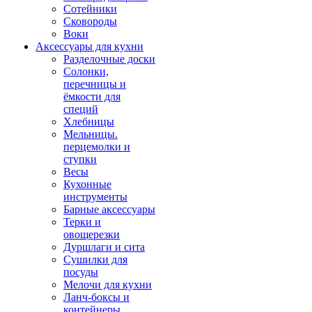
Сотейники
Сковороды
Воки
Аксессуары для кухни
Разделочные доски
Солонки,
перечницы и
ёмкости для
специй
Хлебницы
Мельницы.
перцемолки и
ступки
Весы
Кухонные
инструменты
Барные аксессуары
Терки и
овощерезки
Дуршлаги и сита
Сушилки для
посуды
Мелочи для кухни
Ланч-боксы и
контейнеры