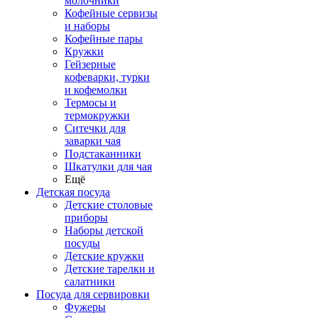
молочники
Кофейные сервизы
и наборы
Кофейные пары
Кружки
Гейзерные
кофеварки, турки
и кофемолки
Термосы и
термокружки
Ситечки для
заварки чая
Подстаканники
Шкатулки для чая
Ещё
Детская посуда
Детские столовые
приборы
Наборы детской
посуды
Детские кружки
Детские тарелки и
салатники
Посуда для сервировки
Фужеры