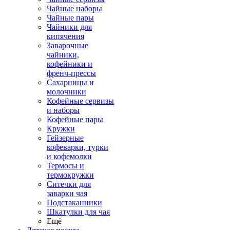
Чайные наборы
Чайные пары
Чайники для
кипячения
Заварочные
чайники,
кофейники и
френч-прессы
Сахарницы и
молочники
Кофейные сервизы
и наборы
Кофейные пары
Кружки
Гейзерные
кофеварки, турки
и кофемолки
Термосы и
термокружки
Ситечки для
заварки чая
Подстаканники
Шкатулки для чая
Ещё