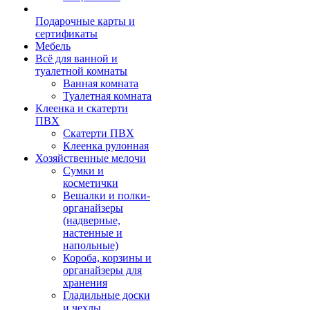
Подарочные карты и
сертификаты
Мебель
Всё для ванной и
туалетной комнаты
Ванная комната
Туалетная комната
Клеенка и скатерти
ПВХ
Скатерти ПВХ
Клеенка рулонная
Хозяйственные мелочи
Сумки и
косметички
Вешалки и полки-
органайзеры
(надверные,
настенные и
напольные)
Короба, корзины и
органайзеры для
хранения
Гладильные доски
и чехлы