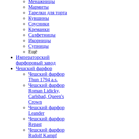
Менажницы
Мармиты
Тарелки для торта
Кувшины
Соусники
Креманки
Салфетницы
Икорницы
Супницы
Ещё
Императорский
фарфоровый завод
Чешский фарфор
Чешский фарфор
Thun 1794 a.s.
Чешский фарфор
Roman Lidicky,
Carlsbad, Queen's
Crown
Чешский фарфор
Leander
Чешский фарфор
Repast
Чешский фарфор
Rudolf Kampf