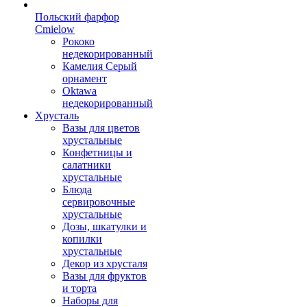
Польский фарфор
Сmielow
Рококо
недекорированный
Камелия Серый
орнамент
Oktawa
недекорированный
Хрусталь
Вазы для цветов
хрустальные
Конфетницы и
салатники
хрустальные
Блюда
сервировочные
хрустальные
Дозы, шкатулки и
копилки
хрустальные
Декор из хрусталя
Вазы для фруктов
и торта
Наборы для