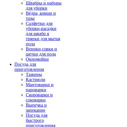
Швабры и наборы
для уборки
Вёдра, ковши и
тазы
Салфетки для
уборки,насадки
для швабр и
тряпки для мытья
пола
Веники,совки и
щетки для пола
Окномойки
Посуда для
приготовления
Тажины
Кастрюли
Мантоварки и
пароварки
Скороварки и
соковарки
Выпечка и
запекание
Посуда для
быстрого
приготовления