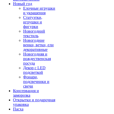
Новый год
Елочные игрушки
и украшения
Статуэтки,
игрушки и
фигурки
Новогодний
текстиль
Новогодние
венки, ветки, ели
декоративные
Новогодняя и
рождественская
посуда
Декор с LED
подсветкой
Фонари,
подсвечники и
свечи
Консервация и
заморозка
Открытки и подарочная
упаковка
Пасха