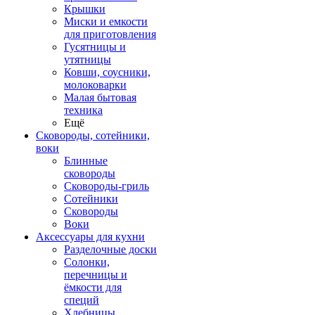
Крышки
Миски и емкости
для приготовления
Гусятницы и
утятницы
Ковши, соусники,
молоковарки
Малая бытовая
техника
Ещё
Сковороды, сотейники,
воки
Блинные
сковороды
Сковороды-гриль
Сотейники
Сковороды
Воки
Аксессуары для кухни
Разделочные доски
Солонки,
перечницы и
ёмкости для
специй
Хлебницы