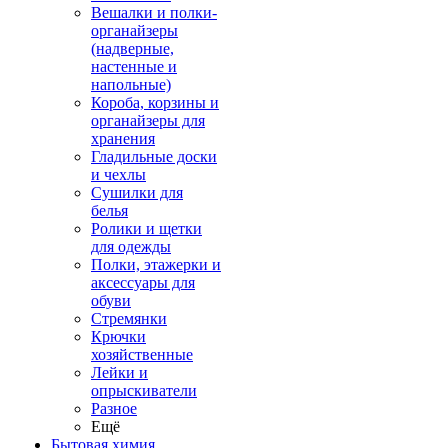
Вешалки и полки-
органайзеры
(надверные,
настенные и
напольные)
Короба, корзины и
органайзеры для
хранения
Гладильные доски
и чехлы
Сушилки для
белья
Ролики и щетки
для одежды
Полки, этажерки и
аксессуары для
обуви
Стремянки
Крючки
хозяйственные
Лейки и
опрыскиватели
Разное
Ещё
Бытовая химия