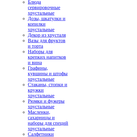
Блюда
сервировочные
хрустальные
Дозы, шкатулки и
копилки
хрустальные
Декор из хрусталя
Вазы для фруктов
и торта
Наборы для
крепких напитков
и вина
Графины,
кувшины и штофы
хрустальные
Стаканы, стопки и
кружки
хрустальные
Рюмки и фужеры
хрустальные
Масленки,
сахарницы и
наборы для специй
хрустальные
Салфетники