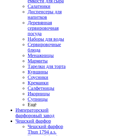
емкости для сыра
Салатники
Диспенсеры для
напитков
Деревянная
сервировочная
посуда
Наборы для воды
Сервировочные
блюда
Менажницы
Мармиты
Тарелки для торта
Кувшины
Соусники
Креманки
Салфетницы
Икорницы
Супницы
Ещё
Императорский
фарфоровый завод
Чешский фарфор
Чешский фарфор
Thun 1794 a.s.