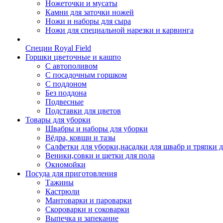
Ножеточки и мусаты
Камни для заточки ножей
Ножи и наборы для сыра
Ножи для специальной нарезки и карвинга
Специи Royal Field
Горшки цветочные и кашпо
С автополивом
С посадочным горшком
С поддоном
Без поддона
Подвесные
Подставки для цветов
Товары для уборки
Швабры и наборы для уборки
Вёдра, ковши и тазы
Салфетки для уборки,насадки для швабр и тряпки 
Веники,совки и щетки для пола
Окномойки
Посуда для приготовления
Тажины
Кастрюли
Мантоварки и пароварки
Скороварки и соковарки
Выпечка и запекание