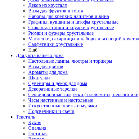
Декор из хрусталя
Вазы для фруктов и торта
Наборы для крепких напитков и вина
Графины, кувшины и штофы хрустальные
Стаканы, стопки и кружки хрустальные
Рюмки и фужеры хрустальные
Масленки, сахарницы и наборы для специй хруста
Салфетники хрустальные
Ещё
Для уюта вашего дома
Настольные лампы, люстры и торшеры
Вазы для цветов
Ароматы для дома
Шкатулки
Сувениры и декор для дома
Декоративные тарелки
Сервировочные салфетки ( плейсматы, персонники
Часы настенные и настольные
Искусственные цветы и муляжи
Подсвечники и свечи
Текстиль
Кухня
Спальня
Гостиная