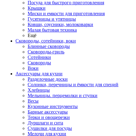
Посуда для быстрого приготовления
Крышки
Миски и емкости для приготовления
Гусятницы и утятницы
Ковши, соусники, молоковарки
Малая бытовая техника
Ещё
Сковороды, сотейники, воки
Блинные сковороды
Сковороды-гриль
Сотейники
Сковороды
Воки
Аксессуары для кухни
Разделочные доски
Солонки, перечницы и ёмкости для специй
Хлебницы
Мельницы. перцемолки и ступки
Весы
Кухонные инструменты
Барные аксессуары
Терки и овощерезки
Дуршлаги и сита
Сушилки для посуды
Мелочи для кухни