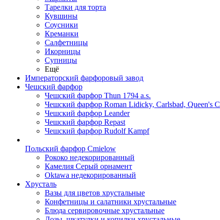
Тарелки для торта
Кувшины
Соусники
Креманки
Салфетницы
Икорницы
Супницы
Ещё
Императорский фарфоровый завод
Чешский фарфор
Чешский фарфор Thun 1794 a.s.
Чешский фарфор Roman Lidicky, Carlsbad, Queen's 
Чешский фарфор Leander
Чешский фарфор Repast
Чешский фарфор Rudolf Kampf
Польский фарфор Сmielow
Рококо недекорированный
Камелия Серый орнамент
Oktawa недекорированный
Хрусталь
Вазы для цветов хрустальные
Конфетницы и салатники хрустальные
Блюда сервировочные хрустальные
Дозы, шкатулки и копилки хрустальные