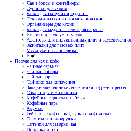
Ланч-боксы и контейнеры
Сушилки для салата
Банки для сыпучих продуктов
Соковыжималки и сита механические
Органайзеры для кухни
Банки для меда и вазочки для варенья
Емкости для уксуса и масла
Адаптеры для индукционных плит и рассекатели о
Зажигалки для газовых плит
Мясорубки и лапшерезки
Ещё
Посуда для чая и кофе
Чайные сервизы
Чайные наборы
Чайные пары
Чайники для кипячения
Заварочные чайники, кофейники и френч-прессы
Сахарницы и молочники
Кофейные сервизы и наборы
Кофейные пары
Кружки
Гейзерные кофеварки, турки и кофемолки
Термосы и термокружки
Ситечки для заварки чая
Подстаканники