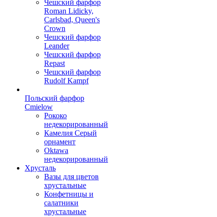
Чешский фарфор
Roman Lidicky,
Carlsbad, Queen's
Crown
Чешский фарфор
Leander
Чешский фарфор
Repast
Чешский фарфор
Rudolf Kampf
Польский фарфор
Сmielow
Рококо
недекорированный
Камелия Серый
орнамент
Oktawa
недекорированный
Хрусталь
Вазы для цветов
хрустальные
Конфетницы и
салатники
хрустальные