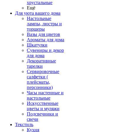
хрустальные
Ещё
Для уюта вашего дома
Настольные
лампы, люстры и
торшеры
Вазы для цветов
Ароматы для дома
Шкатулки
Сувениры и декор
для дома
Декоративные
тарелки
Сервировочные
салфетки (
плейсматы,
персонники)
Часы настенные и
настольные
Искусственные
цветы и муляжи
Подсвечники и
свечи
Текстиль
Кухня