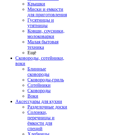
Крышки
Миски и емкости
для приготовления
Гусятницы и
утятницы
Ковши, соусники,
молоковарки
Малая бытовая
техника
Ещё
Сковороды, сотейники,
воки
Блинные
сковороды
Сковороды-гриль
Сотейники
Сковороды
Воки
Аксессуары для кухни
Разделочные доски
Солонки,
перечницы и
ёмкости для
специй
Хлебницы