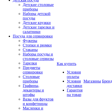
Детская посуда
Детские столовые
приборы
Наборы детской
посуды
Детские кружки
Детские тарелки и
салатники
Посуда для сервировки
Фужеры
Стопки и рюмки
Стаканы
Наборы посуды и
столовые сервизы
Тарелки
Как купить
Предметы
сервировки
Условия
Столовые
оплаты
приборы
Условия
Магазины
Брен
Графины,
доставки
декантеры и
Гарантия
штофы
на товар
Вазы для фруктов
и конфетницы
Масленки и