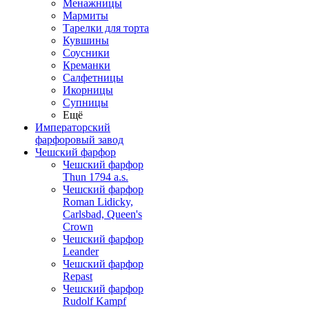
Менажницы
Мармиты
Тарелки для торта
Кувшины
Соусники
Креманки
Салфетницы
Икорницы
Супницы
Ещё
Императорский
фарфоровый завод
Чешский фарфор
Чешский фарфор
Thun 1794 a.s.
Чешский фарфор
Roman Lidicky,
Carlsbad, Queen's
Crown
Чешский фарфор
Leander
Чешский фарфор
Repast
Чешский фарфор
Rudolf Kampf