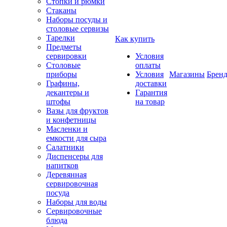
Стопки и рюмки
Стаканы
Наборы посуды и
столовые сервизы
Тарелки
Как купить
Предметы
сервировки
Условия
Столовые
оплаты
приборы
Условия
Магазины
Брен
Графины,
доставки
декантеры и
Гарантия
штофы
на товар
Вазы для фруктов
и конфетницы
Масленки и
емкости для сыра
Салатники
Диспенсеры для
напитков
Деревянная
сервировочная
посуда
Наборы для воды
Сервировочные
блюда