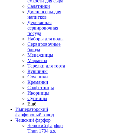
емкости для сыра
Салатники
Диспенсеры для
напитков
Деревянная
сервировочная
посуда
Наборы для воды
Сервировочные
блюда
Менажницы
Мармиты
Тарелки для торта
Кувшины
Соусники
Креманки
Салфетницы
Икорницы
Супницы
Ещё
Императорский
фарфоровый завод
Чешский фарфор
Чешский фарфор
Thun 1794 a.s.