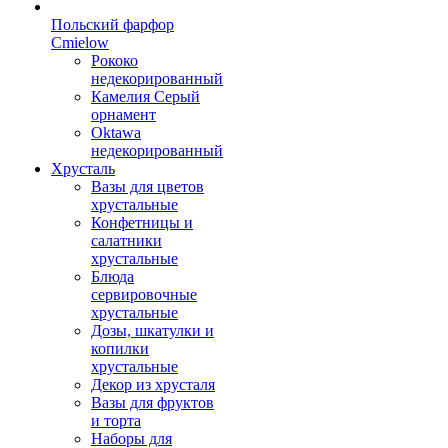
Польский фарфор
Сmielow
Рококо
недекорированный
Камелия Серый
орнамент
Oktawa
недекорированный
Хрусталь
Вазы для цветов
хрустальные
Конфетницы и
салатники
хрустальные
Блюда
сервировочные
хрустальные
Дозы, шкатулки и
копилки
хрустальные
Декор из хрусталя
Вазы для фруктов
и торта
Наборы для