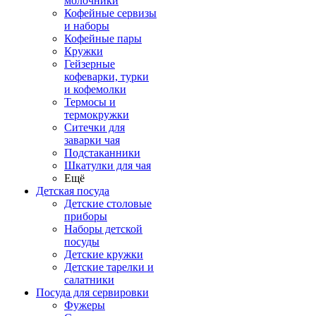
молочники
Кофейные сервизы
и наборы
Кофейные пары
Кружки
Гейзерные
кофеварки, турки
и кофемолки
Термосы и
термокружки
Ситечки для
заварки чая
Подстаканники
Шкатулки для чая
Ещё
Детская посуда
Детские столовые
приборы
Наборы детской
посуды
Детские кружки
Детские тарелки и
салатники
Посуда для сервировки
Фужеры