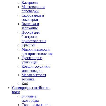
Кастрюли
Мантоварки и
пароварки
Скороварки и
соковарки
Выпечка и
запекание
Посуда для
быстрого
приготовления
Крышки
Миски и емкости
для приготовления
Гусятницы и
утятницы
Ковши, соусники,
молоковарки
Малая бытовая
техника
Ещё
Сковороды, сотейники,
воки
Блинные
сковороды
Сковороды-гриль