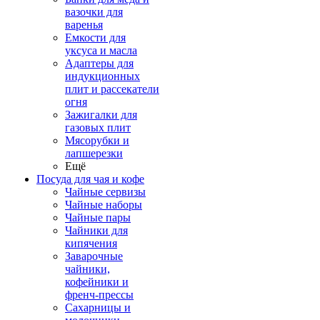
вазочки для
варенья
Емкости для
уксуса и масла
Адаптеры для
индукционных
плит и рассекатели
огня
Зажигалки для
газовых плит
Мясорубки и
лапшерезки
Ещё
Посуда для чая и кофе
Чайные сервизы
Чайные наборы
Чайные пары
Чайники для
кипячения
Заварочные
чайники,
кофейники и
френч-прессы
Сахарницы и