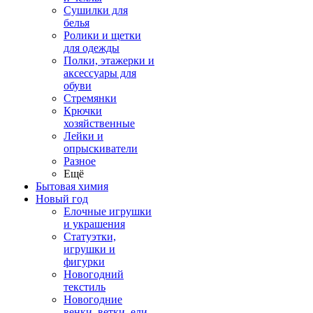
Сушилки для
белья
Ролики и щетки
для одежды
Полки, этажерки и
аксессуары для
обуви
Стремянки
Крючки
хозяйственные
Лейки и
опрыскиватели
Разное
Ещё
Бытовая химия
Новый год
Елочные игрушки
и украшения
Статуэтки,
игрушки и
фигурки
Новогодний
текстиль
Новогодние
венки, ветки, ели