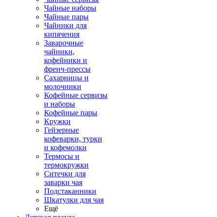
Чайные наборы
Чайные пары
Чайники для
кипячения
Заварочные
чайники,
кофейники и
френч-прессы
Сахарницы и
молочники
Кофейные сервизы
и наборы
Кофейные пары
Кружки
Гейзерные
кофеварки, турки
и кофемолки
Термосы и
термокружки
Ситечки для
заварки чая
Подстаканники
Шкатулки для чая
Ещё