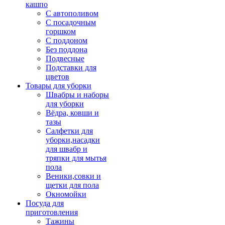
кашпо
С автополивом
С посадочным
горшком
С поддоном
Без поддона
Подвесные
Подставки для
цветов
Товары для уборки
Швабры и наборы
для уборки
Вёдра, ковши и
тазы
Салфетки для
уборки,насадки
для швабр и
тряпки для мытья
пола
Веники,совки и
щетки для пола
Окномойки
Посуда для
приготовления
Тажины