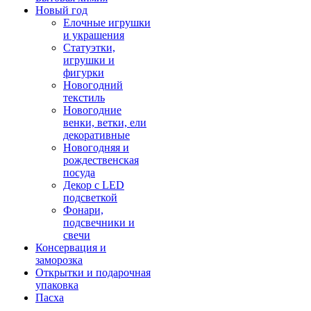
Новый год
Елочные игрушки
и украшения
Статуэтки,
игрушки и
фигурки
Новогодний
текстиль
Новогодние
венки, ветки, ели
декоративные
Новогодняя и
рождественская
посуда
Декор с LED
подсветкой
Фонари,
подсвечники и
свечи
Консервация и
заморозка
Открытки и подарочная
упаковка
Пасха