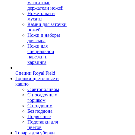
магнитные
держатели ножей
Ножеточки и
мусаты
Камни для заточки
ножей
Ножи и наборы
для сыра
Ножи для
специальной
нарезки и
карвинга
Специи Royal Field
Горшки цветочные и
кашпо
С автополивом
С посадочным
горшком
С поддоном
Без поддона
Подвесные
Подставки для
цветов
Товары для уборки