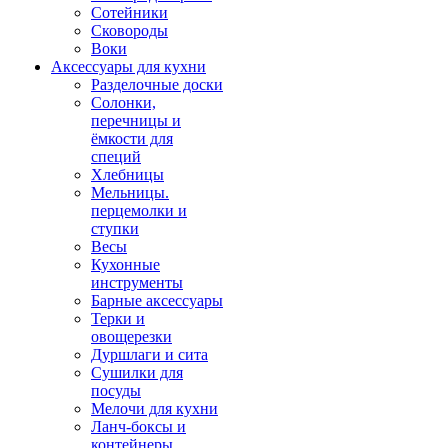
Сотейники
Сковороды
Воки
Аксессуары для кухни
Разделочные доски
Солонки,
перечницы и
ёмкости для
специй
Хлебницы
Мельницы.
перцемолки и
ступки
Весы
Кухонные
инструменты
Барные аксессуары
Терки и
овощерезки
Дуршлаги и сита
Сушилки для
посуды
Мелочи для кухни
Ланч-боксы и
контейнеры