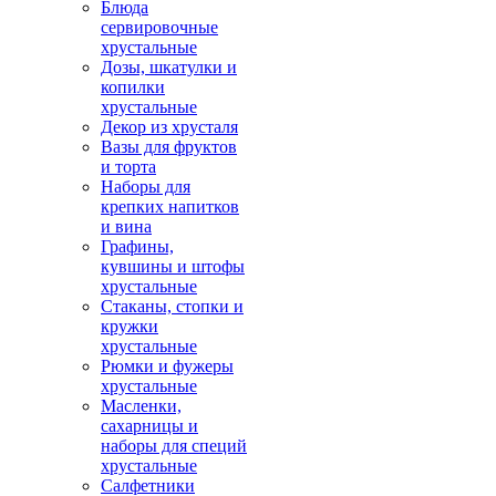
Блюда
сервировочные
хрустальные
Дозы, шкатулки и
копилки
хрустальные
Декор из хрусталя
Вазы для фруктов
и торта
Наборы для
крепких напитков
и вина
Графины,
кувшины и штофы
хрустальные
Стаканы, стопки и
кружки
хрустальные
Рюмки и фужеры
хрустальные
Масленки,
сахарницы и
наборы для специй
хрустальные
Салфетники