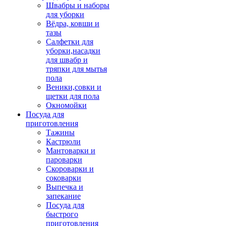
Швабры и наборы
для уборки
Вёдра, ковши и
тазы
Салфетки для
уборки,насадки
для швабр и
тряпки для мытья
пола
Веники,совки и
щетки для пола
Окномойки
Посуда для
приготовления
Тажины
Кастрюли
Мантоварки и
пароварки
Скороварки и
соковарки
Выпечка и
запекание
Посуда для
быстрого
приготовления