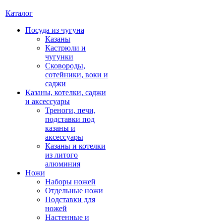
Каталог
Посуда из чугуна
Казаны
Кастрюли и
чугунки
Сковороды,
сотейники, воки и
саджи
Казаны, котелки, саджи
и аксессуары
Треноги, печи,
подставки под
казаны и
аксессуары
Казаны и котелки
из литого
алюминия
Ножи
Наборы ножей
Отдельные ножи
Подставки для
ножей
Настенные и