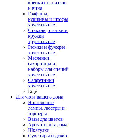
крепких напитков
и вина
Графины,
кувшины и штофы
хрустальные
Стаканы, стопки и
кружки
хрустальные
Рюмки и фужеры
хрустальные
Масленки,
сахарницы и
наборы для специй
хрустальные
Салфетники
хрустальные
Ещё
Для уюта вашего дома
Настольные
лампы, люстры и
торшеры
Вазы для цветов
Ароматы для дома
Шкатулки
Сувениры и декор