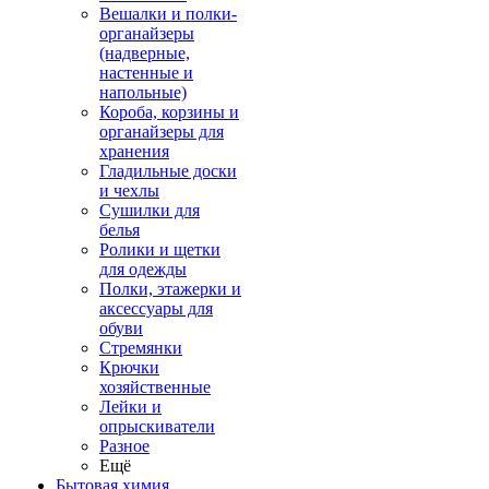
Вешалки и полки-
органайзеры
(надверные,
настенные и
напольные)
Короба, корзины и
органайзеры для
хранения
Гладильные доски
и чехлы
Сушилки для
белья
Ролики и щетки
для одежды
Полки, этажерки и
аксессуары для
обуви
Стремянки
Крючки
хозяйственные
Лейки и
опрыскиватели
Разное
Ещё
Бытовая химия