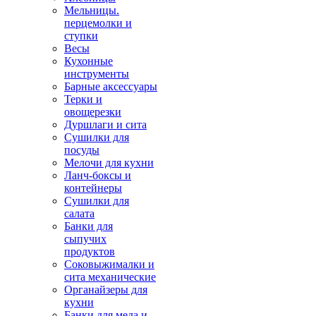
Мельницы.
перцемолки и
ступки
Весы
Кухонные
инструменты
Барные аксессуары
Терки и
овощерезки
Дуршлаги и сита
Сушилки для
посуды
Мелочи для кухни
Ланч-боксы и
контейнеры
Сушилки для
салата
Банки для
сыпучих
продуктов
Соковыжималки и
сита механические
Органайзеры для
кухни
Банки для меда и