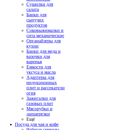
Сушилки для
салата
Банки для
сыпучих
продуктов
Соковыжималки и
сита механические
Органайзеры для
кухни
Банки для меда и
вазочки для
варенья
Емкости для
уксуса и масла
Адаптеры для
индукционных
плит и рассекатели
огня
Зажигалки для
газовых плит
Мясорубки и
лапшерезки
Ещё
Посуда для чая и кофе
Чайные сервизы