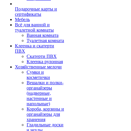
Подарочные карты и
сертификаты
Мебель
Всё для ванной и
туалетной комнаты
Ванная комната
Туалетная комната
Клеенка и скатерти
ПВХ
Скатерти ПВХ
Клеенка рулонная
Хозяйственные мелочи
Сумки и
косметички
Вешалки и полки-
органайзеры
(надверные,
настенные и
напольные)
Короба, корзины и
органайзеры для
хранения
Гладильные доски
и чехлы