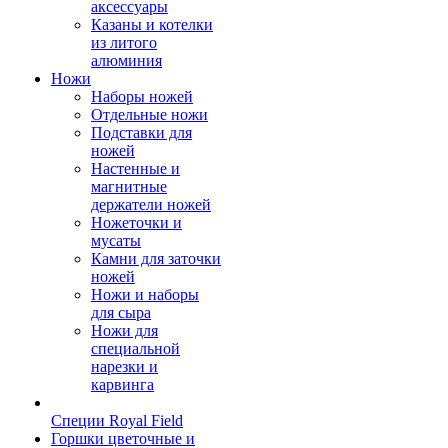
аксессуары
Казаны и котелки
из литого
алюминия
Ножи
Наборы ножей
Отдельные ножи
Подставки для
ножей
Настенные и
магнитные
держатели ножей
Ножеточки и
мусаты
Камни для заточки
ножей
Ножи и наборы
для сыра
Ножи для
специальной
нарезки и
карвинга
Специи Royal Field
Горшки цветочные и