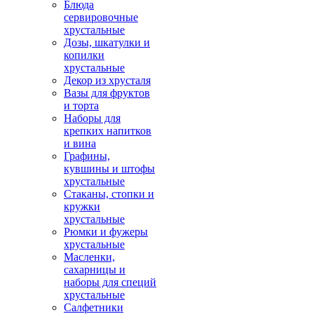
Блюда
сервировочные
хрустальные
Дозы, шкатулки и
копилки
хрустальные
Декор из хрусталя
Вазы для фруктов
и торта
Наборы для
крепких напитков
и вина
Графины,
кувшины и штофы
хрустальные
Стаканы, стопки и
кружки
хрустальные
Рюмки и фужеры
хрустальные
Масленки,
сахарницы и
наборы для специй
хрустальные
Салфетники