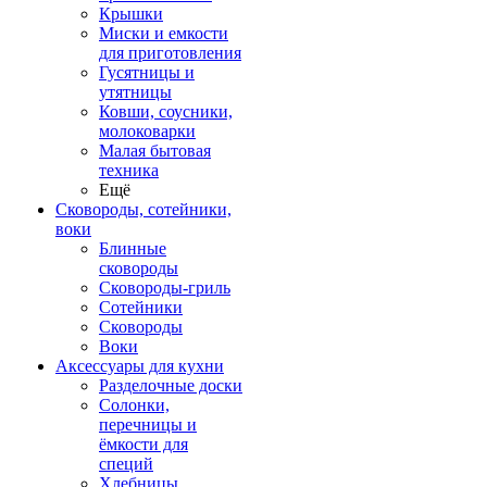
Крышки
Миски и емкости
для приготовления
Гусятницы и
утятницы
Ковши, соусники,
молоковарки
Малая бытовая
техника
Ещё
Сковороды, сотейники,
воки
Блинные
сковороды
Сковороды-гриль
Сотейники
Сковороды
Воки
Аксессуары для кухни
Разделочные доски
Солонки,
перечницы и
ёмкости для
специй
Хлебницы