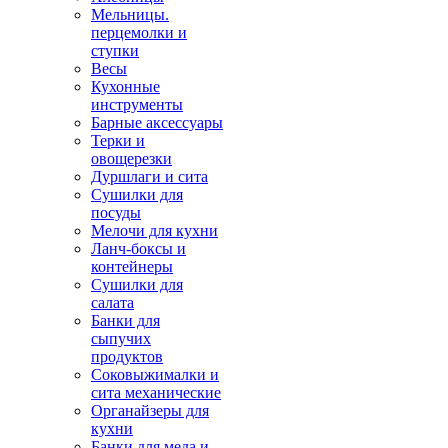
Мельницы.
перцемолки и
ступки
Весы
Кухонные
инструменты
Барные аксессуары
Терки и
овощерезки
Дуршлаги и сита
Сушилки для
посуды
Мелочи для кухни
Ланч-боксы и
контейнеры
Сушилки для
салата
Банки для
сыпучих
продуктов
Соковыжималки и
сита механические
Органайзеры для
кухни
Банки для меда и