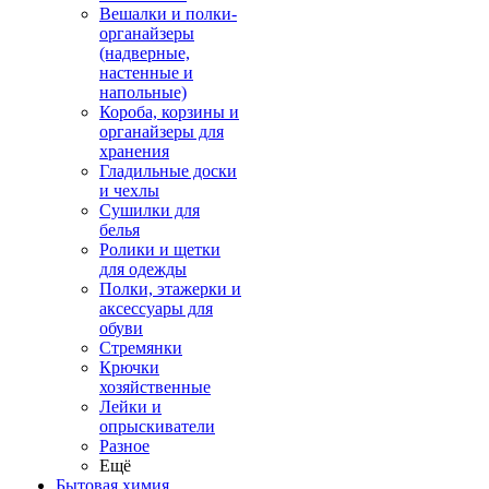
Вешалки и полки-
органайзеры
(надверные,
настенные и
напольные)
Короба, корзины и
органайзеры для
хранения
Гладильные доски
и чехлы
Сушилки для
белья
Ролики и щетки
для одежды
Полки, этажерки и
аксессуары для
обуви
Стремянки
Крючки
хозяйственные
Лейки и
опрыскиватели
Разное
Ещё
Бытовая химия