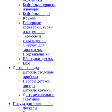
молочники
Кофейные сервизы
и наборы
Кофейные пары
Кружки
Гейзерные
кофеварки, турки
и кофемолки
Термосы и
термокружки
Ситечки для
заварки чая
Подстаканники
Шкатулки для чая
Ещё
Детская посуда
Детские столовые
приборы
Наборы детской
посуды
Детские кружки
Детские тарелки и
салатники
Посуда для сервировки
Фужеры