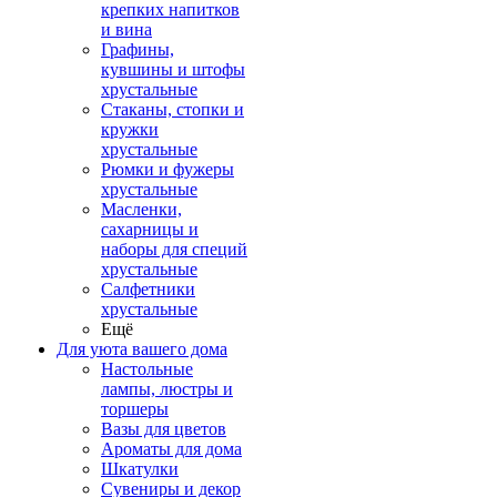
крепких напитков
и вина
Графины,
кувшины и штофы
хрустальные
Стаканы, стопки и
кружки
хрустальные
Рюмки и фужеры
хрустальные
Масленки,
сахарницы и
наборы для специй
хрустальные
Салфетники
хрустальные
Ещё
Для уюта вашего дома
Настольные
лампы, люстры и
торшеры
Вазы для цветов
Ароматы для дома
Шкатулки
Сувениры и декор