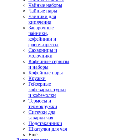
Чайные наборы
Чайные пары
Чайники для
кипячения
Заварочные
чайники,
кофейники и
френч-прессы
Сахарницы и
молочники
Кофейные сервизы
и наборы
Кофейные пары
Кружки
Гейзерные
кофеварки, турки
и кофемолки
Термосы и
термокружки
Ситечки для
заварки чая
Подстаканники
Шкатулки для чая
Ещё