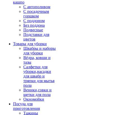
кашпо
С автополивом
С посадочным
горшком
С поддоном
Без поддона
Подвесные
Подставки для
цветов
Товары для уборки
Швабры и наборы
для уборки
Вёдра, ковши и
тазы
Салфетки для
уборки,насадки
для швабр и
тряпки для мытья
пола
Веники,совки и
щетки для пола
Окномойки
Посуда для
приготовления
Тажины