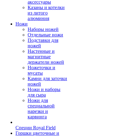
аксессуары
Казаны и котелки
из литого
алюминия
Ножи
Наборы ножей
Отдельные ножи
Подставки для
ножей
Настенные и
магнитные
держатели ножей
Ножеточки и
мусаты
Камни для заточки
ножей
Ножи и наборы
для сыра
Ножи для
специальной
нарезки и
карвинга
Специи Royal Field
Горшки цветочные и