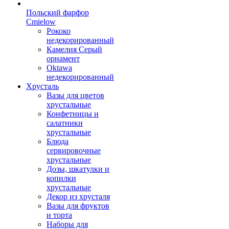
Польский фарфор
Сmielow
Рококо
недекорированный
Камелия Серый
орнамент
Oktawa
недекорированный
Хрусталь
Вазы для цветов
хрустальные
Конфетницы и
салатники
хрустальные
Блюда
сервировочные
хрустальные
Дозы, шкатулки и
копилки
хрустальные
Декор из хрусталя
Вазы для фруктов
и торта
Наборы для