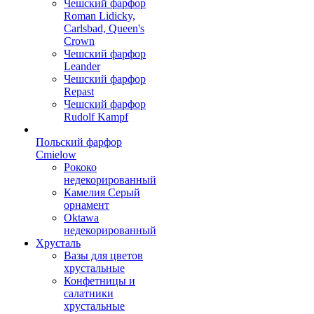
Чешский фарфор
Roman Lidicky,
Carlsbad, Queen's
Crown
Чешский фарфор
Leander
Чешский фарфор
Repast
Чешский фарфор
Rudolf Kampf
Польский фарфор
Сmielow
Рококо
недекорированный
Камелия Серый
орнамент
Oktawa
недекорированный
Хрусталь
Вазы для цветов
хрустальные
Конфетницы и
салатники
хрустальные