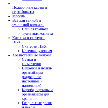
Подарочные карты и
сертификаты
Мебель
Всё для ванной и
туалетной комнаты
Ванная комната
Туалетная комната
Клеенка и скатерти
ПВХ
Скатерти ПВХ
Клеенка рулонная
Хозяйственные мелочи
Сумки и
косметички
Вешалки и полки-
органайзеры
(надверные,
настенные и
напольные)
Короба, корзины и
органайзеры для
хранения
Гладильные доски
и чехлы