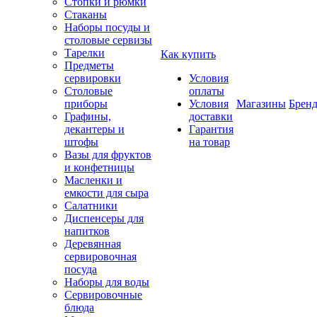
Стопки и рюмки
Стаканы
Наборы посуды и
столовые сервизы
Тарелки
Как купить
Предметы
сервировки
Условия
Столовые
оплаты
приборы
Условия
Магазины
Брен
Графины,
доставки
декантеры и
Гарантия
штофы
на товар
Вазы для фруктов
и конфетницы
Масленки и
емкости для сыра
Салатники
Диспенсеры для
напитков
Деревянная
сервировочная
посуда
Наборы для воды
Сервировочные
блюда