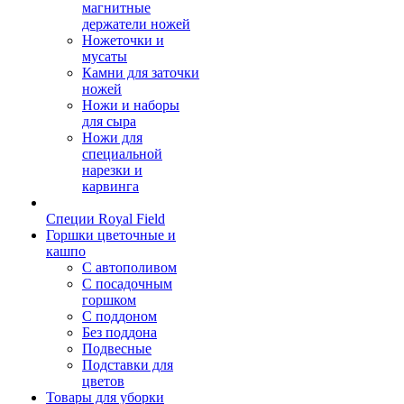
магнитные
держатели ножей
Ножеточки и
мусаты
Камни для заточки
ножей
Ножи и наборы
для сыра
Ножи для
специальной
нарезки и
карвинга
Специи Royal Field
Горшки цветочные и
кашпо
С автополивом
С посадочным
горшком
С поддоном
Без поддона
Подвесные
Подставки для
цветов
Товары для уборки