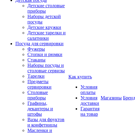
Детская посуда
Детские столовые
приборы
Наборы детской
посуды
Детские кружки
Детские тарелки и
салатники
Посуда для сервировки
Фужеры
Стопки и рюмки
Стаканы
Наборы посуды и
столовые сервизы
Тарелки
Как купить
Предметы
сервировки
Условия
Столовые
оплаты
приборы
Условия
Магазины
Брен
Графины,
доставки
декантеры и
Гарантия
штофы
на товар
Вазы для фруктов
и конфетницы
Масленки и