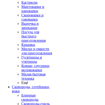
Кастрюли
Мантоварки и
пароварки
Скороварки и
соковарки
Выпечка и
запекание
Посуда для
быстрого
приготовления
Крышки
Миски и емкости
для приготовления
Гусятницы и
утятницы
Ковши, соусники,
молоковарки
Малая бытовая
техника
Ещё
Сковороды, сотейники,
воки
Блинные
сковороды
Сковороды-гриль