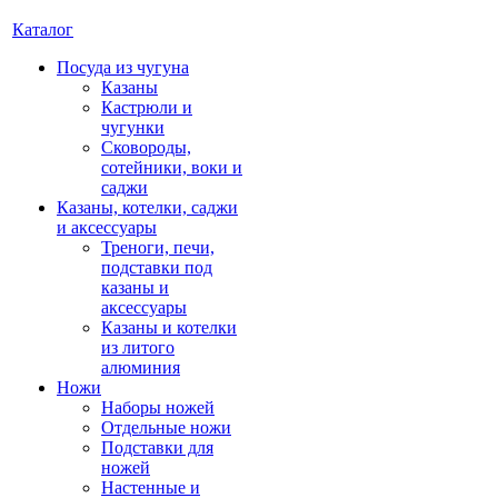
Каталог
Посуда из чугуна
Казаны
Кастрюли и
чугунки
Сковороды,
сотейники, воки и
саджи
Казаны, котелки, саджи
и аксессуары
Треноги, печи,
подставки под
казаны и
аксессуары
Казаны и котелки
из литого
алюминия
Ножи
Наборы ножей
Отдельные ножи
Подставки для
ножей
Настенные и