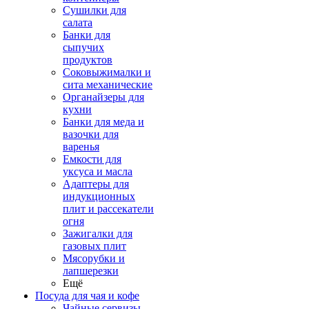
Сушилки для
салата
Банки для
сыпучих
продуктов
Соковыжималки и
сита механические
Органайзеры для
кухни
Банки для меда и
вазочки для
варенья
Емкости для
уксуса и масла
Адаптеры для
индукционных
плит и рассекатели
огня
Зажигалки для
газовых плит
Мясорубки и
лапшерезки
Ещё
Посуда для чая и кофе
Чайные сервизы