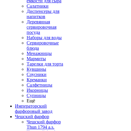
емкости для сыра
Салатники
Диспенсеры для
напитков
Деревянная
сервировочная
посуда
Наборы для воды
Сервировочные
блюда
Менажницы
Мармиты
Тарелки для торта
Кувшины
Соусники
Креманки
Салфетницы
Икорницы
Супницы
Ещё
Императорский
фарфоровый завод
Чешский фарфор
Чешский фарфор
Thun 1794 a.s.