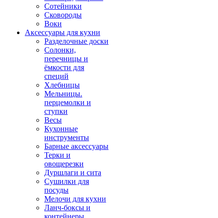
Сотейники
Сковороды
Воки
Аксессуары для кухни
Разделочные доски
Солонки,
перечницы и
ёмкости для
специй
Хлебницы
Мельницы.
перцемолки и
ступки
Весы
Кухонные
инструменты
Барные аксессуары
Терки и
овощерезки
Дуршлаги и сита
Сушилки для
посуды
Мелочи для кухни
Ланч-боксы и
контейнеры