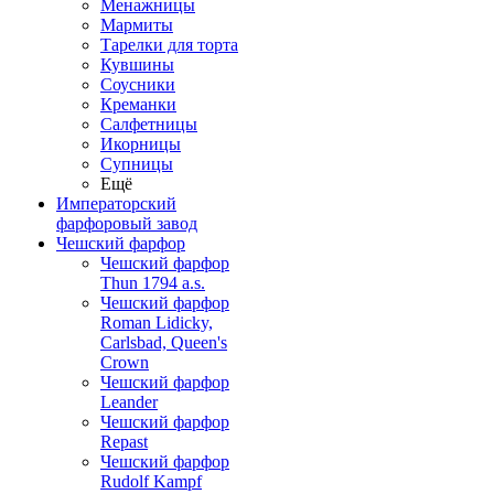
Менажницы
Мармиты
Тарелки для торта
Кувшины
Соусники
Креманки
Салфетницы
Икорницы
Супницы
Ещё
Императорский
фарфоровый завод
Чешский фарфор
Чешский фарфор
Thun 1794 a.s.
Чешский фарфор
Roman Lidicky,
Carlsbad, Queen's
Crown
Чешский фарфор
Leander
Чешский фарфор
Repast
Чешский фарфор
Rudolf Kampf