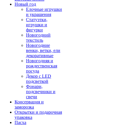
Новый год
Елочные игрушки
и украшения
Статуэтки,
игрушки и
фигурки
Новогодний
текстиль
Новогодние
венки, ветки, ели
декоративные
Новогодняя и
рождественская
посуда
Декор с LED
подсветкой
Фонари,
подсвечники и
свечи
Консервация и
заморозка
Открытки и подарочная
упаковка
Пасха