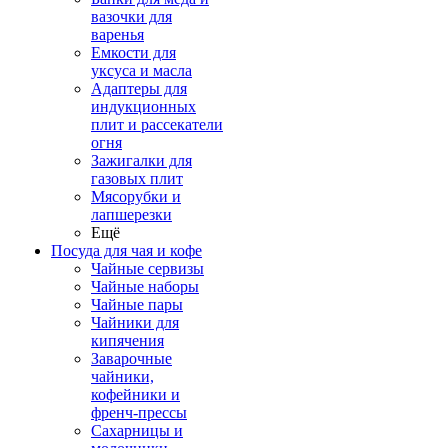
вазочки для
варенья
Емкости для
уксуса и масла
Адаптеры для
индукционных
плит и рассекатели
огня
Зажигалки для
газовых плит
Мясорубки и
лапшерезки
Ещё
Посуда для чая и кофе
Чайные сервизы
Чайные наборы
Чайные пары
Чайники для
кипячения
Заварочные
чайники,
кофейники и
френч-прессы
Сахарницы и