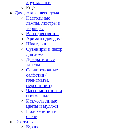
хрустальные
Ещё
Для уюта вашего дома
Настольные
лампы, люстры и
торшеры
Вазы для цветов
Ароматы для дома
Шкатулки
Сувениры и декор
для дома
Декоративные
тарелки
Сервировочные
салфетки (
плейсматы,
персонники)
Часы настенные и
настольные
Искусственные
цветы и муляжи
Подсвечники и
свечи
Текстиль
Кухня