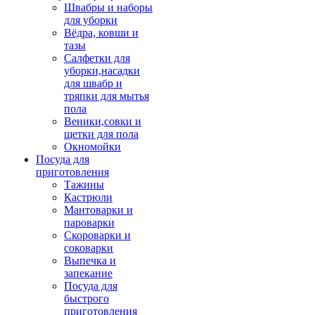
Швабры и наборы
для уборки
Вёдра, ковши и
тазы
Салфетки для
уборки,насадки
для швабр и
тряпки для мытья
пола
Веники,совки и
щетки для пола
Окномойки
Посуда для
приготовления
Тажины
Кастрюли
Мантоварки и
пароварки
Скороварки и
соковарки
Выпечка и
запекание
Посуда для
быстрого
приготовления