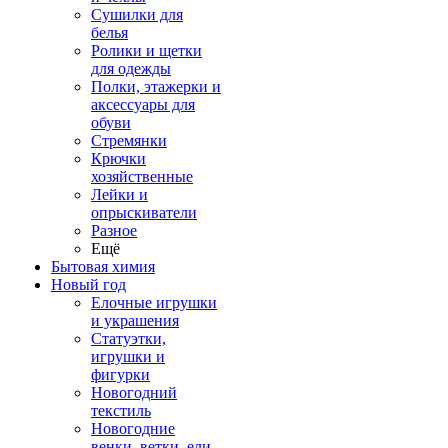
Сушилки для
белья
Ролики и щетки
для одежды
Полки, этажерки и
аксессуары для
обуви
Стремянки
Крючки
хозяйственные
Лейки и
опрыскиватели
Разное
Ещё
Бытовая химия
Новый год
Елочные игрушки
и украшения
Статуэтки,
игрушки и
фигурки
Новогодний
текстиль
Новогодние
венки, ветки, ели