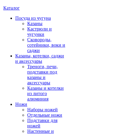
Каталог
Посуда из чугуна
Казаны
Кастрюли и
чугунки
Сковороды,
сотейники, воки и
саджи
Казаны, котелки, саджи
и аксессуары
Треноги, печи,
подставки под
казаны и
аксессуары
Казаны и котелки
из литого
алюминия
Ножи
Наборы ножей
Отдельные ножи
Подставки для
ножей
Настенные и