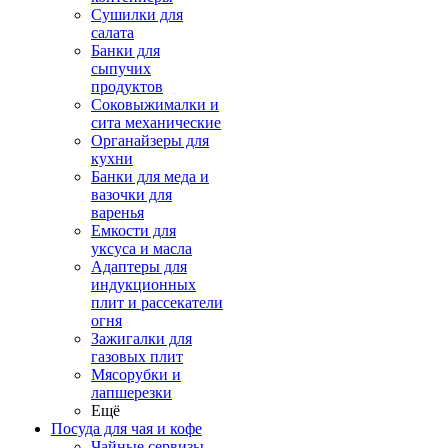
Сушилки для
салата
Банки для
сыпучих
продуктов
Соковыжималки и
сита механические
Органайзеры для
кухни
Банки для меда и
вазочки для
варенья
Емкости для
уксуса и масла
Адаптеры для
индукционных
плит и рассекатели
огня
Зажигалки для
газовых плит
Мясорубки и
лапшерезки
Ещё
Посуда для чая и кофе
Чайные сервизы