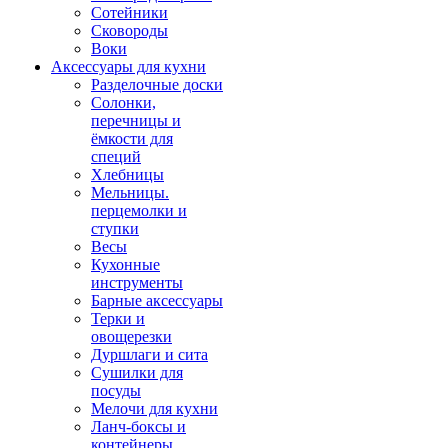
Сотейники
Сковороды
Воки
Аксессуары для кухни
Разделочные доски
Солонки,
перечницы и
ёмкости для
специй
Хлебницы
Мельницы.
перцемолки и
ступки
Весы
Кухонные
инструменты
Барные аксессуары
Терки и
овощерезки
Дуршлаги и сита
Сушилки для
посуды
Мелочи для кухни
Ланч-боксы и
контейнеры