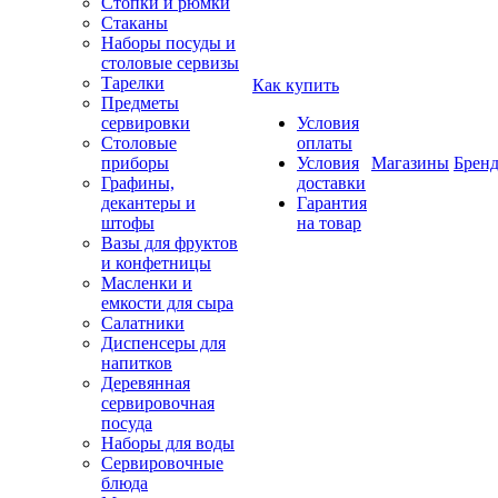
Стопки и рюмки
Стаканы
Наборы посуды и
столовые сервизы
Тарелки
Как купить
Предметы
сервировки
Условия
Столовые
оплаты
приборы
Условия
Магазины
Брен
Графины,
доставки
декантеры и
Гарантия
штофы
на товар
Вазы для фруктов
и конфетницы
Масленки и
емкости для сыра
Салатники
Диспенсеры для
напитков
Деревянная
сервировочная
посуда
Наборы для воды
Сервировочные
блюда