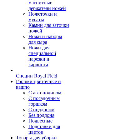
магнитные
держатели ножей
Ножеточки и
мусаты
Камни для заточки
ножей
Ножи и наборы
для сыра
Ножи для
специальной
нарезки и
карвинга
Специи Royal Field
Горшки цветочные и
кашпо
С автополивом
С посадочным
горшком
С поддоном
Без поддона
Подвесные
Подставки для
цветов
Товары для уборки