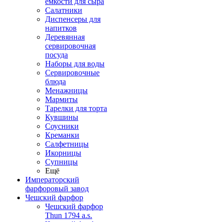
емкости для сыра
Салатники
Диспенсеры для
напитков
Деревянная
сервировочная
посуда
Наборы для воды
Сервировочные
блюда
Менажницы
Мармиты
Тарелки для торта
Кувшины
Соусники
Креманки
Салфетницы
Икорницы
Супницы
Ещё
Императорский
фарфоровый завод
Чешский фарфор
Чешский фарфор
Thun 1794 a.s.