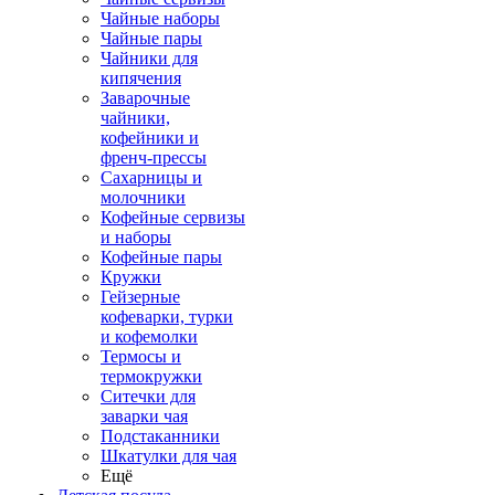
Чайные наборы
Чайные пары
Чайники для
кипячения
Заварочные
чайники,
кофейники и
френч-прессы
Сахарницы и
молочники
Кофейные сервизы
и наборы
Кофейные пары
Кружки
Гейзерные
кофеварки, турки
и кофемолки
Термосы и
термокружки
Ситечки для
заварки чая
Подстаканники
Шкатулки для чая
Ещё