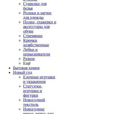
Сушилки для
белья
Ролики и щетки
для одежды
Полки, этажерки и
аксессуары для
обуви
Стремянки
Крючки
хозяйственные
Лейки и
опрыскиватели
Разное
Ещё
Бытовая химия
Новый год
Елочные игрушки
и украшения
Статуэтки,
игрушки и
фигурки
Новогодний
текстиль
Новогодние
венки, ветки, ели