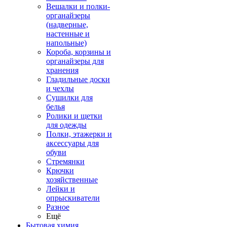
Вешалки и полки-
органайзеры
(надверные,
настенные и
напольные)
Короба, корзины и
органайзеры для
хранения
Гладильные доски
и чехлы
Сушилки для
белья
Ролики и щетки
для одежды
Полки, этажерки и
аксессуары для
обуви
Стремянки
Крючки
хозяйственные
Лейки и
опрыскиватели
Разное
Ещё
Бытовая химия