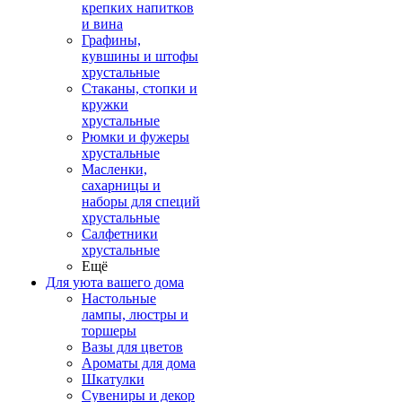
крепких напитков
и вина
Графины,
кувшины и штофы
хрустальные
Стаканы, стопки и
кружки
хрустальные
Рюмки и фужеры
хрустальные
Масленки,
сахарницы и
наборы для специй
хрустальные
Салфетники
хрустальные
Ещё
Для уюта вашего дома
Настольные
лампы, люстры и
торшеры
Вазы для цветов
Ароматы для дома
Шкатулки
Сувениры и декор