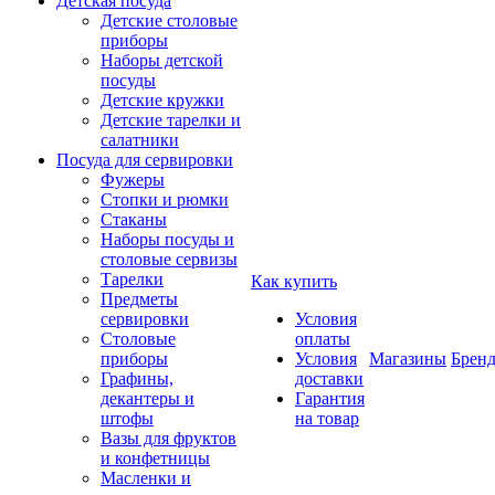
Детская посуда
Детские столовые
приборы
Наборы детской
посуды
Детские кружки
Детские тарелки и
салатники
Посуда для сервировки
Фужеры
Стопки и рюмки
Стаканы
Наборы посуды и
столовые сервизы
Тарелки
Как купить
Предметы
сервировки
Условия
Столовые
оплаты
приборы
Условия
Магазины
Брен
Графины,
доставки
декантеры и
Гарантия
штофы
на товар
Вазы для фруктов
и конфетницы
Масленки и