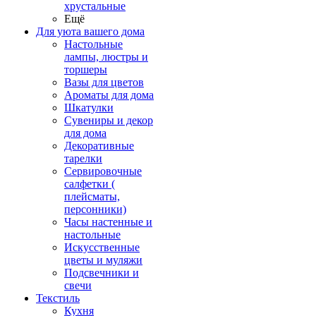
хрустальные
Ещё
Для уюта вашего дома
Настольные
лампы, люстры и
торшеры
Вазы для цветов
Ароматы для дома
Шкатулки
Сувениры и декор
для дома
Декоративные
тарелки
Сервировочные
салфетки (
плейсматы,
персонники)
Часы настенные и
настольные
Искусственные
цветы и муляжи
Подсвечники и
свечи
Текстиль
Кухня