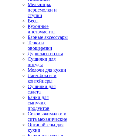
Мельницы.
перцемолки и
ступки
Весы
Кухонные
инструменты
Барные аксессуары
Терки и
овощерезки
Дуршлаги и сита
Сушилки для
посуды
Мелочи для кухни
Ланч-боксы и
контейнеры
Сушилки для
салата
Банки для
сыпучих
продуктов
Соковыжималки и
сита механические
Органайзеры для
кухни
Банки для меда и