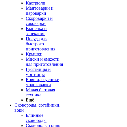
Кастрюли
Мантоварки и
пароварки
Скороварки и
соковарки
Выпечка и
запекание
Посуда для
быстрого
приготовления
Крышки
Миски и емкости
для приготовления
Гусятницы и
утятницы
Ковши, соусники,
молоковарки
Малая бытовая
техника
Ещё
Сковороды, сотейники,
воки
Блинные
сковороды
Сковороды-гриль