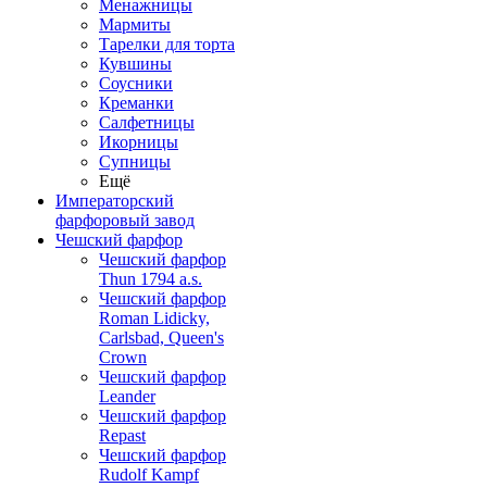
Менажницы
Мармиты
Тарелки для торта
Кувшины
Соусники
Креманки
Салфетницы
Икорницы
Супницы
Ещё
Императорский
фарфоровый завод
Чешский фарфор
Чешский фарфор
Thun 1794 a.s.
Чешский фарфор
Roman Lidicky,
Carlsbad, Queen's
Crown
Чешский фарфор
Leander
Чешский фарфор
Repast
Чешский фарфор
Rudolf Kampf