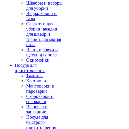
Швабры и наборы
для уборки
Вёдра, ковши и
тазы
Салфетки для
уборки,насадки
для швабр и
тряпки для мытья
пола
Веники,совки и
щетки для пола
Окномойки
Посуда для
приготовления
Тажины
Кастрюли
Мантоварки и
пароварки
Скороварки и
соковарки
Выпечка и
запекание
Посуда для
быстрого
приготовления