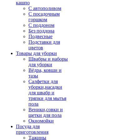
кашпо
С автополивом
С посадочным
горшком
С поддоном
Без поддона
Подвесные
Подставки для
цветов
Товары для уборки
Швабры и наборы
для уборки
Вёдра, ковши и
тазы
Салфетки для
уборки,насадки
для швабр и
тряпки для мытья
пола
Веники,совки и
щетки для пола
Окномойки
Посуда для
приготовления
Тажины