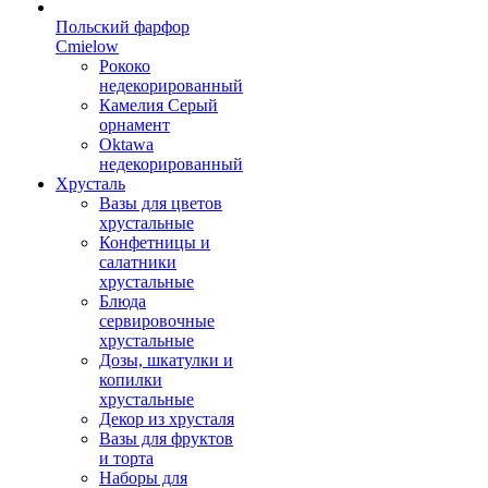
Польский фарфор
Сmielow
Рококо
недекорированный
Камелия Серый
орнамент
Oktawa
недекорированный
Хрусталь
Вазы для цветов
хрустальные
Конфетницы и
салатники
хрустальные
Блюда
сервировочные
хрустальные
Дозы, шкатулки и
копилки
хрустальные
Декор из хрусталя
Вазы для фруктов
и торта
Наборы для