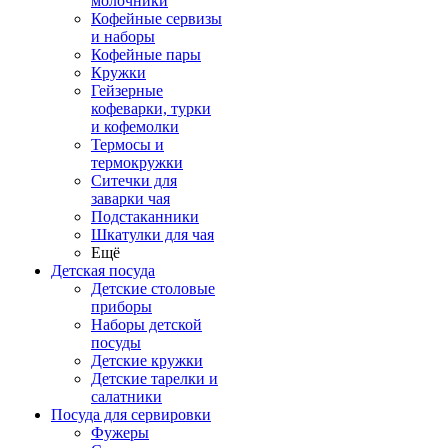
молочники
Кофейные сервизы
и наборы
Кофейные пары
Кружки
Гейзерные
кофеварки, турки
и кофемолки
Термосы и
термокружки
Ситечки для
заварки чая
Подстаканники
Шкатулки для чая
Ещё
Детская посуда
Детские столовые
приборы
Наборы детской
посуды
Детские кружки
Детские тарелки и
салатники
Посуда для сервировки
Фужеры