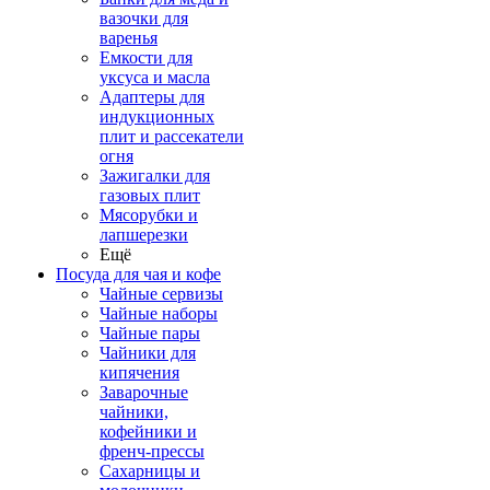
вазочки для
варенья
Емкости для
уксуса и масла
Адаптеры для
индукционных
плит и рассекатели
огня
Зажигалки для
газовых плит
Мясорубки и
лапшерезки
Ещё
Посуда для чая и кофе
Чайные сервизы
Чайные наборы
Чайные пары
Чайники для
кипячения
Заварочные
чайники,
кофейники и
френч-прессы
Сахарницы и