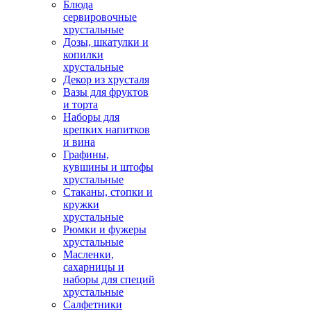
Блюда
сервировочные
хрустальные
Дозы, шкатулки и
копилки
хрустальные
Декор из хрусталя
Вазы для фруктов
и торта
Наборы для
крепких напитков
и вина
Графины,
кувшины и штофы
хрустальные
Стаканы, стопки и
кружки
хрустальные
Рюмки и фужеры
хрустальные
Масленки,
сахарницы и
наборы для специй
хрустальные
Салфетники