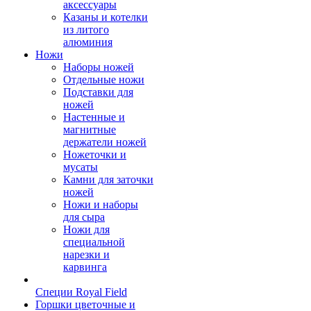
аксессуары
Казаны и котелки
из литого
алюминия
Ножи
Наборы ножей
Отдельные ножи
Подставки для
ножей
Настенные и
магнитные
держатели ножей
Ножеточки и
мусаты
Камни для заточки
ножей
Ножи и наборы
для сыра
Ножи для
специальной
нарезки и
карвинга
Специи Royal Field
Горшки цветочные и