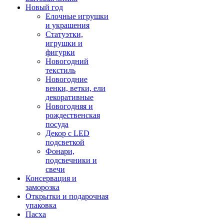
Новый год
Елочные игрушки
и украшения
Статуэтки,
игрушки и
фигурки
Новогодний
текстиль
Новогодние
венки, ветки, ели
декоративные
Новогодняя и
рождественская
посуда
Декор с LED
подсветкой
Фонари,
подсвечники и
свечи
Консервация и
заморозка
Открытки и подарочная
упаковка
Пасха