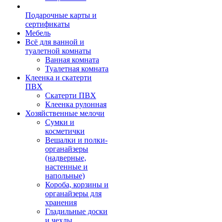
Подарочные карты и
сертификаты
Мебель
Всё для ванной и
туалетной комнаты
Ванная комната
Туалетная комната
Клеенка и скатерти
ПВХ
Скатерти ПВХ
Клеенка рулонная
Хозяйственные мелочи
Сумки и
косметички
Вешалки и полки-
органайзеры
(надверные,
настенные и
напольные)
Короба, корзины и
органайзеры для
хранения
Гладильные доски
и чехлы