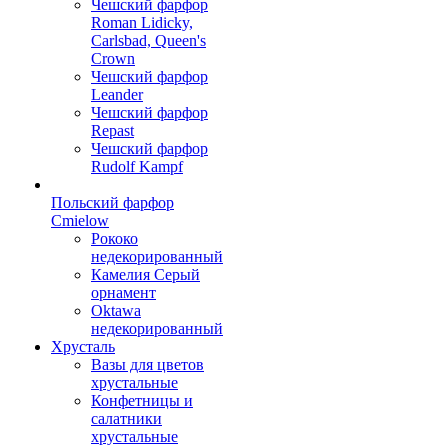
Чешский фарфор
Roman Lidicky,
Carlsbad, Queen's
Crown
Чешский фарфор
Leander
Чешский фарфор
Repast
Чешский фарфор
Rudolf Kampf
Польский фарфор
Сmielow
Рококо
недекорированный
Камелия Серый
орнамент
Oktawa
недекорированный
Хрусталь
Вазы для цветов
хрустальные
Конфетницы и
салатники
хрустальные