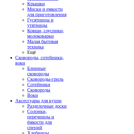
Крышки
Миски и емкости
для приготовления
Гусятницы и
утятницы
Ковши, соусники,
молоковарки
Малая бытовая
техника
Ещё
Сковороды, сотейники,
воки
Блинные
сковороды
Сковороды-гриль
Сотейники
Сковороды
Воки
Аксессуары для кухни
Разделочные доски
Солонки,
перечницы и
ёмкости для
специй
Хлебницы