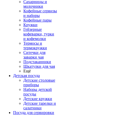
Сахарницы и
молочники
Кофейные сервизы
и наборы
Кофейные пары
Кружки
Гейзерные
кофеварки, турки
и кофемолки
Термосы и
термокружки
Ситечки для
заварки чая
Подстаканники
Шкатулки для чая
Ещё
Детская посуда
Детские столовые
приборы
Наборы детской
посуды
Детские кружки
Детские тарелки и
салатники
Посуда для сервировки