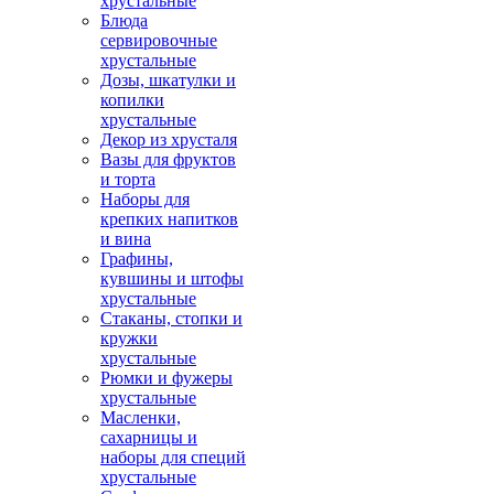
хрустальные
Блюда
сервировочные
хрустальные
Дозы, шкатулки и
копилки
хрустальные
Декор из хрусталя
Вазы для фруктов
и торта
Наборы для
крепких напитков
и вина
Графины,
кувшины и штофы
хрустальные
Стаканы, стопки и
кружки
хрустальные
Рюмки и фужеры
хрустальные
Масленки,
сахарницы и
наборы для специй
хрустальные