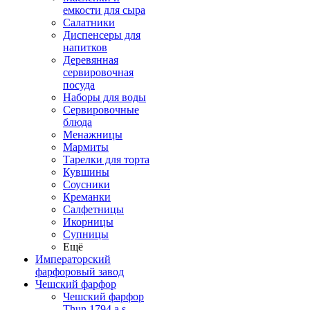
емкости для сыра
Салатники
Диспенсеры для
напитков
Деревянная
сервировочная
посуда
Наборы для воды
Сервировочные
блюда
Менажницы
Мармиты
Тарелки для торта
Кувшины
Соусники
Креманки
Салфетницы
Икорницы
Супницы
Ещё
Императорский
фарфоровый завод
Чешский фарфор
Чешский фарфор
Thun 1794 a.s.