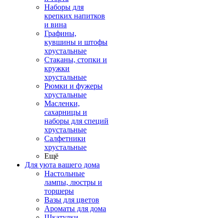
Наборы для
крепких напитков
и вина
Графины,
кувшины и штофы
хрустальные
Стаканы, стопки и
кружки
хрустальные
Рюмки и фужеры
хрустальные
Масленки,
сахарницы и
наборы для специй
хрустальные
Салфетники
хрустальные
Ещё
Для уюта вашего дома
Настольные
лампы, люстры и
торшеры
Вазы для цветов
Ароматы для дома
Шкатулки