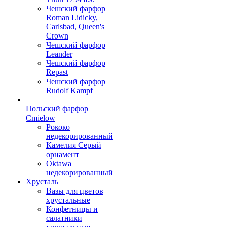
Чешский фарфор
Roman Lidicky,
Carlsbad, Queen's
Crown
Чешский фарфор
Leander
Чешский фарфор
Repast
Чешский фарфор
Rudolf Kampf
Польский фарфор
Сmielow
Рококо
недекорированный
Камелия Серый
орнамент
Oktawa
недекорированный
Хрусталь
Вазы для цветов
хрустальные
Конфетницы и
салатники