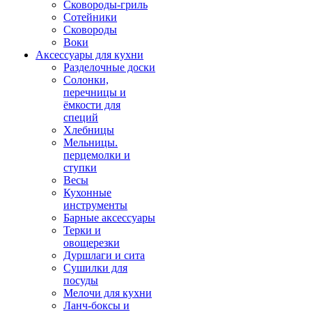
Сковороды-гриль
Сотейники
Сковороды
Воки
Аксессуары для кухни
Разделочные доски
Солонки,
перечницы и
ёмкости для
специй
Хлебницы
Мельницы.
перцемолки и
ступки
Весы
Кухонные
инструменты
Барные аксессуары
Терки и
овощерезки
Дуршлаги и сита
Сушилки для
посуды
Мелочи для кухни
Ланч-боксы и