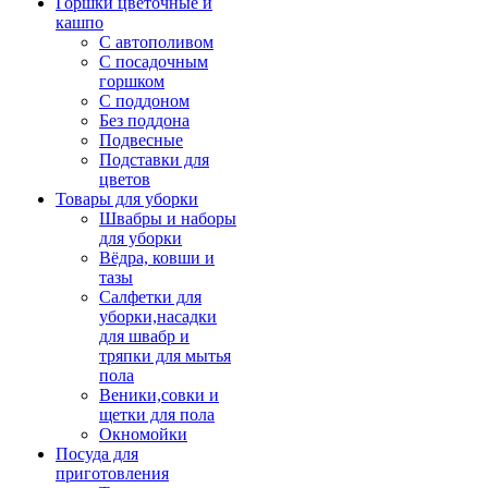
Горшки цветочные и
кашпо
С автополивом
С посадочным
горшком
С поддоном
Без поддона
Подвесные
Подставки для
цветов
Товары для уборки
Швабры и наборы
для уборки
Вёдра, ковши и
тазы
Салфетки для
уборки,насадки
для швабр и
тряпки для мытья
пола
Веники,совки и
щетки для пола
Окномойки
Посуда для
приготовления