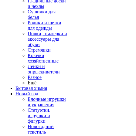
Гладильные доски
и чехлы
Сушилки для
белья
Ролики и щетки
для одежды
Полки, этажерки и
аксессуары для
обуви
Стремянки
Крючки
хозяйственные
Лейки и
опрыскиватели
Разное
Ещё
Бытовая химия
Новый год
Елочные игрушки
и украшения
Статуэтки,
игрушки и
фигурки
Новогодний
текстиль