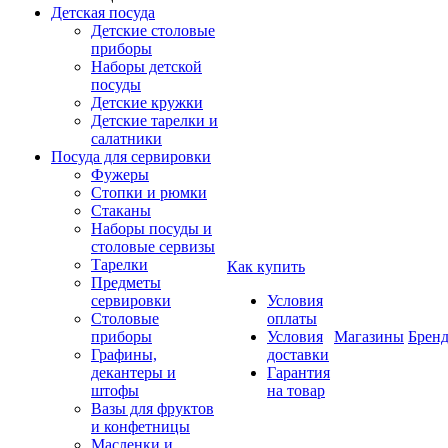
Детская посуда
Детские столовые
приборы
Наборы детской
посуды
Детские кружки
Детские тарелки и
салатники
Посуда для сервировки
Фужеры
Стопки и рюмки
Стаканы
Наборы посуды и
столовые сервизы
Тарелки
Как купить
Предметы
сервировки
Условия
Столовые
оплаты
приборы
Условия
Магазины
Брен
Графины,
доставки
декантеры и
Гарантия
штофы
на товар
Вазы для фруктов
и конфетницы
Масленки и