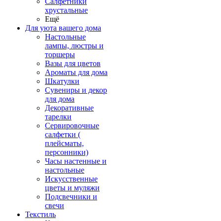
Салфетники
хрустальные
Ещё
Для уюта вашего дома
Настольные
лампы, люстры и
торшеры
Вазы для цветов
Ароматы для дома
Шкатулки
Сувениры и декор
для дома
Декоративные
тарелки
Сервировочные
салфетки (
плейсматы,
персонники)
Часы настенные и
настольные
Искусственные
цветы и муляжи
Подсвечники и
свечи
Текстиль