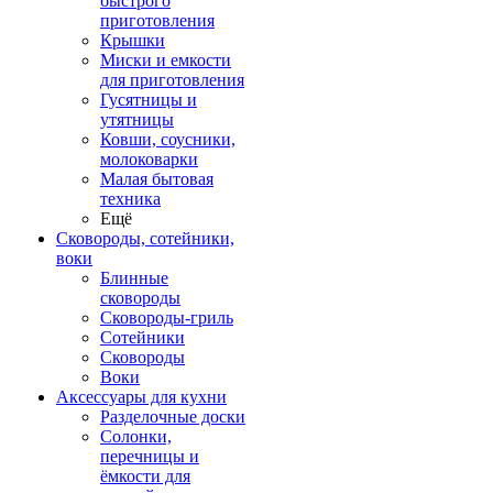
быстрого
приготовления
Крышки
Миски и емкости
для приготовления
Гусятницы и
утятницы
Ковши, соусники,
молоковарки
Малая бытовая
техника
Ещё
Сковороды, сотейники,
воки
Блинные
сковороды
Сковороды-гриль
Сотейники
Сковороды
Воки
Аксессуары для кухни
Разделочные доски
Солонки,
перечницы и
ёмкости для