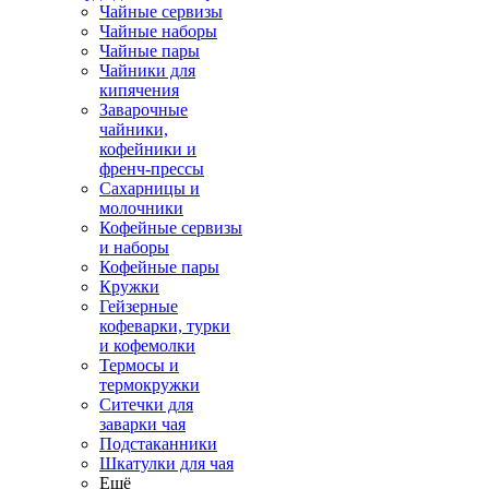
Чайные сервизы
Чайные наборы
Чайные пары
Чайники для
кипячения
Заварочные
чайники,
кофейники и
френч-прессы
Сахарницы и
молочники
Кофейные сервизы
и наборы
Кофейные пары
Кружки
Гейзерные
кофеварки, турки
и кофемолки
Термосы и
термокружки
Ситечки для
заварки чая
Подстаканники
Шкатулки для чая
Ещё