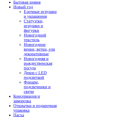
Бытовая химия
Новый год
Елочные игрушки
и украшения
Статуэтки,
игрушки и
фигурки
Новогодний
текстиль
Новогодние
венки, ветки, ели
декоративные
Новогодняя и
рождественская
посуда
Декор с LED
подсветкой
Фонари,
подсвечники и
свечи
Консервация и
заморозка
Открытки и подарочная
упаковка
Пасха