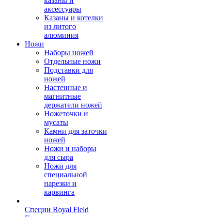
казаны и
аксессуары
Казаны и котелки
из литого
алюминия
Ножи
Наборы ножей
Отдельные ножи
Подставки для
ножей
Настенные и
магнитные
держатели ножей
Ножеточки и
мусаты
Камни для заточки
ножей
Ножи и наборы
для сыра
Ножи для
специальной
нарезки и
карвинга
Специи Royal Field