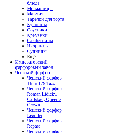
блюда
Менажницы
Мармиты
Тарелки для торта
Кувшины
Соусники
Креманки
Салфетницы
Икорницы
Супницы
Ещё
Императорский
фарфоровый завод
Чешский фарфор
Чешский фарфор
Thun 1794 a.s.
Чешский фарфор
Roman Lidicky,
Carlsbad, Queen's
Crown
Чешский фарфор
Leander
Чешский фарфор
Repast
Чешский фарфор