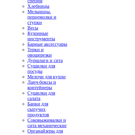
специй
Хлебницы
Мельницы.
перцемолки и
ступки
Весы
Кухонные
инструменты
Барные аксессуары
Терки и
овощерезки
Дуршлаги и сита
Сушилки для
посуды
Мелочи для кухни
Ланч-боксы и
контейнеры
Сушилки для
салата
Банки для
сыпучих
продуктов
Соковыжималки и
сита механические
Органайзеры для