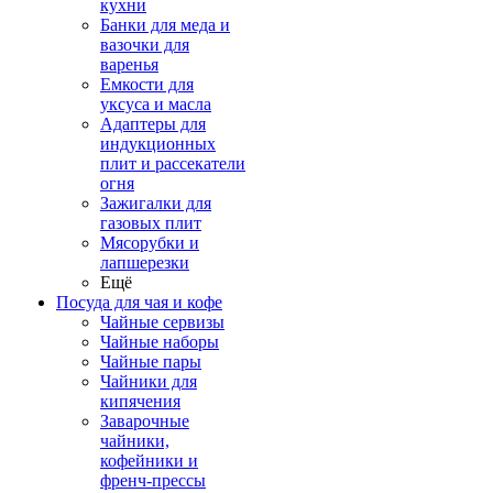
кухни
Банки для меда и
вазочки для
варенья
Емкости для
уксуса и масла
Адаптеры для
индукционных
плит и рассекатели
огня
Зажигалки для
газовых плит
Мясорубки и
лапшерезки
Ещё
Посуда для чая и кофе
Чайные сервизы
Чайные наборы
Чайные пары
Чайники для
кипячения
Заварочные
чайники,
кофейники и
френч-прессы