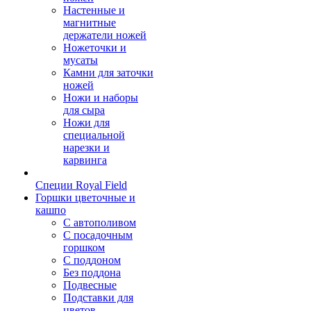
Настенные и
магнитные
держатели ножей
Ножеточки и
мусаты
Камни для заточки
ножей
Ножи и наборы
для сыра
Ножи для
специальной
нарезки и
карвинга
Специи Royal Field
Горшки цветочные и
кашпо
С автополивом
С посадочным
горшком
С поддоном
Без поддона
Подвесные
Подставки для
цветов