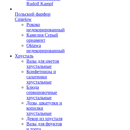
Rudolf Kampf
Польский фарфор
Сmielow
Рококо
недекорированный
Камелия Серый
орнамент
Oktawa
недекорированный
Хрусталь
Вазы для цветов
хрустальные
Конфетницы и
салатники
хрустальные
Блюда
сервировочные
хрустальные
Дозы, шкатулки и
копилки
хрустальные
Декор из хрусталя
Вазы для фруктов
и торта