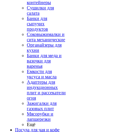
контейнеры
Сушилки для
салата
Банки для
сыпучих
продуктов
Соковыжималки и
сита механические
Органайзеры для
кухни
Банки для меда и
вазочки для
варенья
Емкости для
уксуса и масла
Адаптеры для
индукционных
плит и рассекатели
огня
Зажигалки для
газовых плит
Мясорубки и
лапшерезки
Ещё
Посуда для чая и кофе