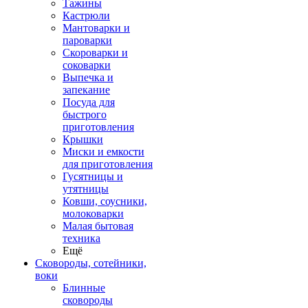
Тажины
Кастрюли
Мантоварки и
пароварки
Скороварки и
соковарки
Выпечка и
запекание
Посуда для
быстрого
приготовления
Крышки
Миски и емкости
для приготовления
Гусятницы и
утятницы
Ковши, соусники,
молоковарки
Малая бытовая
техника
Ещё
Сковороды, сотейники,
воки
Блинные
сковороды