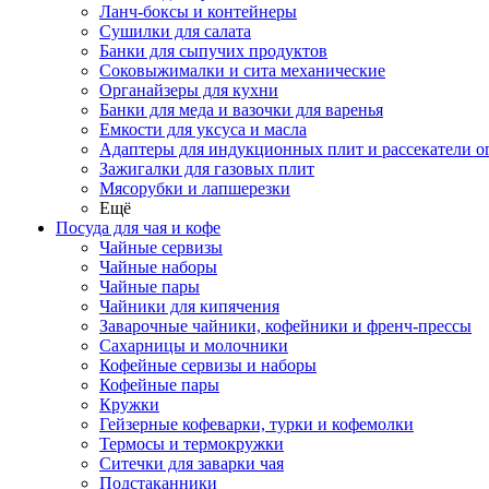
Ланч-боксы и контейнеры
Сушилки для салата
Банки для сыпучих продуктов
Соковыжималки и сита механические
Органайзеры для кухни
Банки для меда и вазочки для варенья
Емкости для уксуса и масла
Адаптеры для индукционных плит и рассекатели о
Зажигалки для газовых плит
Мясорубки и лапшерезки
Ещё
Посуда для чая и кофе
Чайные сервизы
Чайные наборы
Чайные пары
Чайники для кипячения
Заварочные чайники, кофейники и френч-прессы
Сахарницы и молочники
Кофейные сервизы и наборы
Кофейные пары
Кружки
Гейзерные кофеварки, турки и кофемолки
Термосы и термокружки
Ситечки для заварки чая
Подстаканники