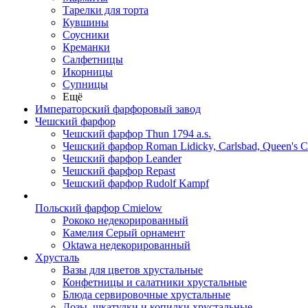
Тарелки для торта
Кувшины
Соусники
Креманки
Салфетницы
Икорницы
Супницы
Ещё
Императорский фарфоровый завод
Чешский фарфор
Чешский фарфор Thun 1794 a.s.
Чешский фарфор Roman Lidicky, Carlsbad, Queen's 
Чешский фарфор Leander
Чешский фарфор Repast
Чешский фарфор Rudolf Kampf
Польский фарфор Сmielow
Рококо недекорированный
Камелия Серый орнамент
Oktawa недекорированный
Хрусталь
Вазы для цветов хрустальные
Конфетницы и салатники хрустальные
Блюда сервировочные хрустальные
Дозы, шкатулки и копилки хрустальные