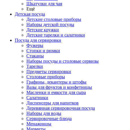
Шкатулки для чая
Ещё
Детская посуда
Детские столовые приборы
Наборы детской посуды
Детские кружки
Детские тарелки и салатники
Посуда для сервировки
Фужеры
Стопки и рюмки
Стаканы
Наборы посуды и столовые сервизы
Тарелки
Предметы сервировки
Столовые приборы
Графины, декантеры и штофы
Вазы для фруктов и конфетницы
Масленки и емкости для сыра
Салатники
Диспенсеры для напитков
Деревянная сервировочная посуда
Наборы для воды
Сервировочные блюда
Менажницы
Мармиты