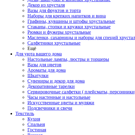
Декор из хрусталя
Вазы для фруктов и торта
Наборы для крепких напитков и вина
Графины, кувшины и штофы хрустальные
Стаканы, стопки и кружки хрустальные
Рюмки и фужеры хрустальные
Масленки, сахарницы и наборы для специй хруста
Салфетники хрустальные
Ещё
Для уюта вашего дома
Настольные лампы, люстры и торшеры
Вазы для цветов
Ароматы для дома
Шкатулки
Сувениры и декор для дома
Декоративные тарелки
Сервировочные салфетки ( плейсматы, персонники
Часы настенные и настольные
Искусственные цветы и муляжи
Подсвечники и свечи
Текстиль
Кухня
Спальня
Гостиная