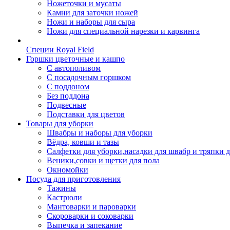
Ножеточки и мусаты
Камни для заточки ножей
Ножи и наборы для сыра
Ножи для специальной нарезки и карвинга
Специи Royal Field
Горшки цветочные и кашпо
С автополивом
С посадочным горшком
С поддоном
Без поддона
Подвесные
Подставки для цветов
Товары для уборки
Швабры и наборы для уборки
Вёдра, ковши и тазы
Салфетки для уборки,насадки для швабр и тряпки 
Веники,совки и щетки для пола
Окномойки
Посуда для приготовления
Тажины
Кастрюли
Мантоварки и пароварки
Скороварки и соковарки
Выпечка и запекание