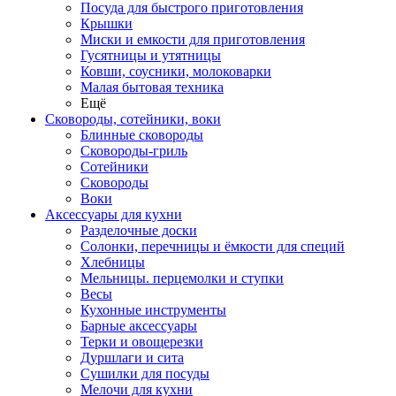
Посуда для быстрого приготовления
Крышки
Миски и емкости для приготовления
Гусятницы и утятницы
Ковши, соусники, молоковарки
Малая бытовая техника
Ещё
Сковороды, сотейники, воки
Блинные сковороды
Сковороды-гриль
Сотейники
Сковороды
Воки
Аксессуары для кухни
Разделочные доски
Солонки, перечницы и ёмкости для специй
Хлебницы
Мельницы. перцемолки и ступки
Весы
Кухонные инструменты
Барные аксессуары
Терки и овощерезки
Дуршлаги и сита
Сушилки для посуды
Мелочи для кухни