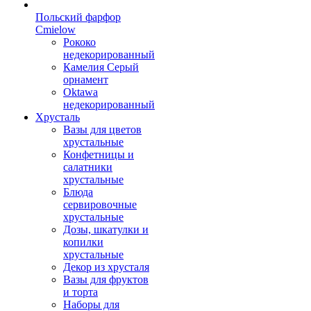
Польский фарфор
Сmielow
Рококо
недекорированный
Камелия Серый
орнамент
Oktawa
недекорированный
Хрусталь
Вазы для цветов
хрустальные
Конфетницы и
салатники
хрустальные
Блюда
сервировочные
хрустальные
Дозы, шкатулки и
копилки
хрустальные
Декор из хрусталя
Вазы для фруктов
и торта
Наборы для