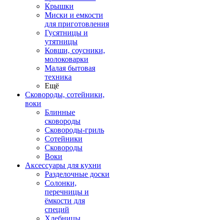
Крышки
Миски и емкости
для приготовления
Гусятницы и
утятницы
Ковши, соусники,
молоковарки
Малая бытовая
техника
Ещё
Сковороды, сотейники,
воки
Блинные
сковороды
Сковороды-гриль
Сотейники
Сковороды
Воки
Аксессуары для кухни
Разделочные доски
Солонки,
перечницы и
ёмкости для
специй
Хлебницы