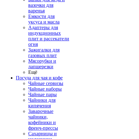
вазочки для
варенья
Емкости для
уксуса и масла
Адаптеры для
индукционных
плит и рассекатели
огня
Зажигалки для
газовых плит
Мясорубки и
лапшерезки
Ещё
Посуда для чая и кофе
Чайные сервизы
Чайные наборы
Чайные пары
Чайники для
кипячения
Заварочные
чайники,
кофейники и
френч-прессы
Сахарницы и