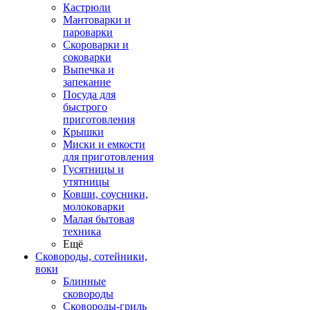
Кастрюли
Мантоварки и
пароварки
Скороварки и
соковарки
Выпечка и
запекание
Посуда для
быстрого
приготовления
Крышки
Миски и емкости
для приготовления
Гусятницы и
утятницы
Ковши, соусники,
молоковарки
Малая бытовая
техника
Ещё
Сковороды, сотейники,
воки
Блинные
сковороды
Сковороды-гриль