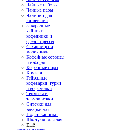
Чайные наборы
Чайные пары
Чайники для
кипячения
Заварочные
чайники,
кофейники и
френч-прессы
Сахарницы и
молочники
Кофейные сервизы
и наборы
Кофейные пары
Кружки
Гейзерные
кофеварки, турки
и кофемолки
Термосы и
термокружки
Ситечки для
заварки чая
Подстаканники
Шкатулки для чая
Ещё