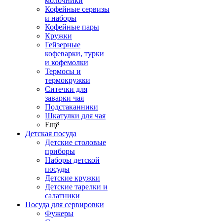
молочники
Кофейные сервизы
и наборы
Кофейные пары
Кружки
Гейзерные
кофеварки, турки
и кофемолки
Термосы и
термокружки
Ситечки для
заварки чая
Подстаканники
Шкатулки для чая
Ещё
Детская посуда
Детские столовые
приборы
Наборы детской
посуды
Детские кружки
Детские тарелки и
салатники
Посуда для сервировки
Фужеры