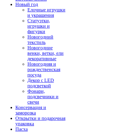
Новый год
Елочные игрушки
и украшения
Статуэтки,
игрушки и
фигурки
Новогодний
текстиль
Новогодние
венки, ветки, ели
декоративные
Новогодняя и
рождественская
посуда
Декор с LED
подсветкой
Фонари,
подсвечники и
свечи
Консервация и
заморозка
Открытки и подарочная
упаковка
Пасха