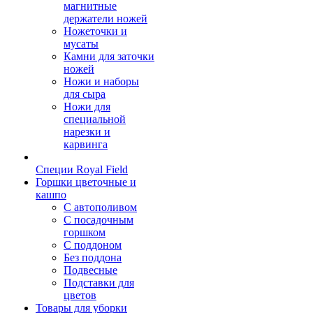
магнитные
держатели ножей
Ножеточки и
мусаты
Камни для заточки
ножей
Ножи и наборы
для сыра
Ножи для
специальной
нарезки и
карвинга
Специи Royal Field
Горшки цветочные и
кашпо
С автополивом
С посадочным
горшком
С поддоном
Без поддона
Подвесные
Подставки для
цветов
Товары для уборки