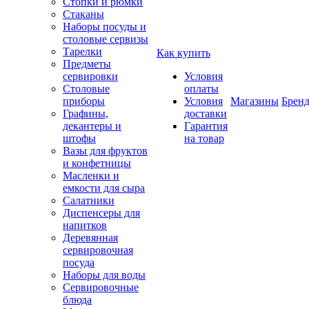
Стопки и рюмки
Стаканы
Наборы посуды и
столовые сервизы
Тарелки
Как купить
Предметы
сервировки
Условия
Столовые
оплаты
приборы
Условия
Магазины
Брен
Графины,
доставки
декантеры и
Гарантия
штофы
на товар
Вазы для фруктов
и конфетницы
Масленки и
емкости для сыра
Салатники
Диспенсеры для
напитков
Деревянная
сервировочная
посуда
Наборы для воды
Сервировочные
блюда