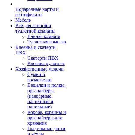
Подарочные карты и
сертификаты
Мебель
Всё для ванной и
туалетной комнаты
Ванная комната
Туалетная комната
Клеенка и скатерти
ПВХ
Скатерти ПВХ
Клеенка рулонная
Хозяйственные мелочи
Сумки и
косметички
Вешалки и полки-
органайзеры
(надверные,
настенные и
напольные)
Короба, корзины и
органайзеры для
хранения
Гладильные доски
и чехлы