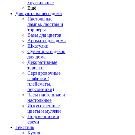
хрустальные
Ещё
Для уюта вашего дома
Настольные
лампы, люстры и
торшеры
Вазы для цветов
Ароматы для дома
Шкатулки
Сувениры и декор
для дома
Декоративные
тарелки
Сервировочные
салфетки (
плейсматы,
персонники)
Часы настенные и
настольные
Искусственные
цветы и муляжи
Подсвечники и
свечи
Текстиль
Кухня