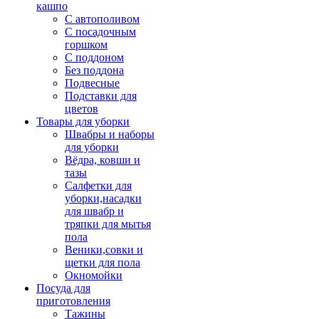
кашпо
С автополивом
С посадочным
горшком
С поддоном
Без поддона
Подвесные
Подставки для
цветов
Товары для уборки
Швабры и наборы
для уборки
Вёдра, ковши и
тазы
Салфетки для
уборки,насадки
для швабр и
тряпки для мытья
пола
Веники,совки и
щетки для пола
Окномойки
Посуда для
приготовления
Тажины