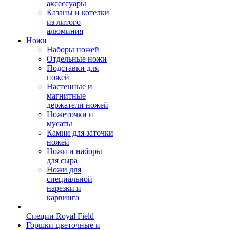
аксессуары
Казаны и котелки
из литого
алюминия
Ножи
Наборы ножей
Отдельные ножи
Подставки для
ножей
Настенные и
магнитные
держатели ножей
Ножеточки и
мусаты
Камни для заточки
ножей
Ножи и наборы
для сыра
Ножи для
специальной
нарезки и
карвинга
Специи Royal Field
Горшки цветочные и