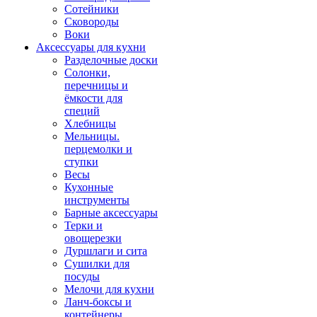
Сотейники
Сковороды
Воки
Аксессуары для кухни
Разделочные доски
Солонки,
перечницы и
ёмкости для
специй
Хлебницы
Мельницы.
перцемолки и
ступки
Весы
Кухонные
инструменты
Барные аксессуары
Терки и
овощерезки
Дуршлаги и сита
Сушилки для
посуды
Мелочи для кухни
Ланч-боксы и
контейнеры