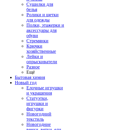
Сушилки для
белья
Ролики и щетки
для одежды
Полки, этажерки и
аксессуары для
обуви
Стремянки
Крючки
хозяйственные
Лейки и
опрыскиватели
Разное
Ещё
Бытовая химия
Новый год
Елочные игрушки
и украшения
Статуэтки,
игрушки и
фигурки
Новогодний
текстиль
Новогодние
венки, ветки, ели