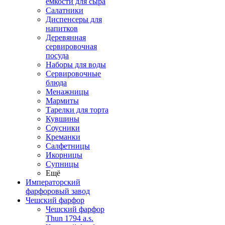
емкости для сыра
Салатники
Диспенсеры для
напитков
Деревянная
сервировочная
посуда
Наборы для воды
Сервировочные
блюда
Менажницы
Мармиты
Тарелки для торта
Кувшины
Соусники
Креманки
Салфетницы
Икорницы
Супницы
Ещё
Императорский
фарфоровый завод
Чешский фарфор
Чешский фарфор
Thun 1794 a.s.