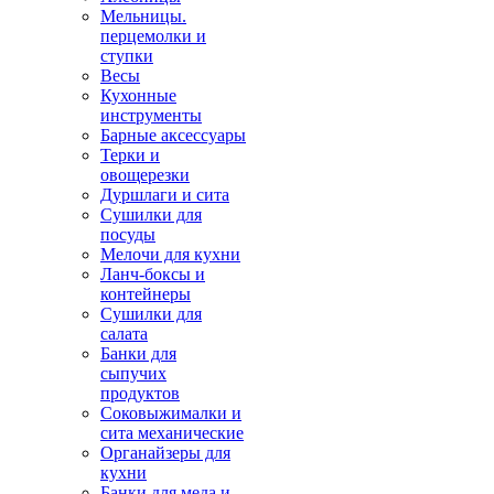
Мельницы.
перцемолки и
ступки
Весы
Кухонные
инструменты
Барные аксессуары
Терки и
овощерезки
Дуршлаги и сита
Сушилки для
посуды
Мелочи для кухни
Ланч-боксы и
контейнеры
Сушилки для
салата
Банки для
сыпучих
продуктов
Соковыжималки и
сита механические
Органайзеры для
кухни
Банки для меда и