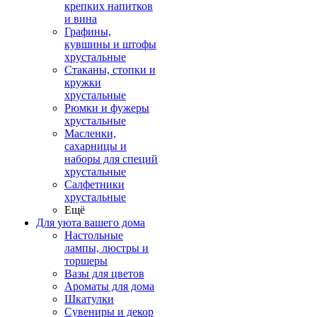
крепких напитков
и вина
Графины,
кувшины и штофы
хрустальные
Стаканы, стопки и
кружки
хрустальные
Рюмки и фужеры
хрустальные
Масленки,
сахарницы и
наборы для специй
хрустальные
Салфетники
хрустальные
Ещё
Для уюта вашего дома
Настольные
лампы, люстры и
торшеры
Вазы для цветов
Ароматы для дома
Шкатулки
Сувениры и декор