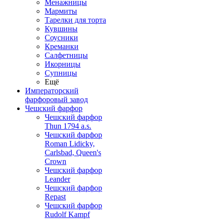
Менажницы
Мармиты
Тарелки для торта
Кувшины
Соусники
Креманки
Салфетницы
Икорницы
Супницы
Ещё
Императорский
фарфоровый завод
Чешский фарфор
Чешский фарфор
Thun 1794 a.s.
Чешский фарфор
Roman Lidicky,
Carlsbad, Queen's
Crown
Чешский фарфор
Leander
Чешский фарфор
Repast
Чешский фарфор
Rudolf Kampf