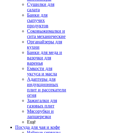
Сушилки для
салата
Банки для
сыпучих
продуктов
Соковыжималки и
сита механические
Органайзеры для
кухни
Банки для меда и
вазочки для
варенья
Емкости для
уксуса и масла
Адаптеры для
индукционных
плит и рассекатели
огня
Зажигалки для
газовых плит
Мясорубки и
лапшерезки
Ещё
Посуда для чая и кофе
Чайные сервизы