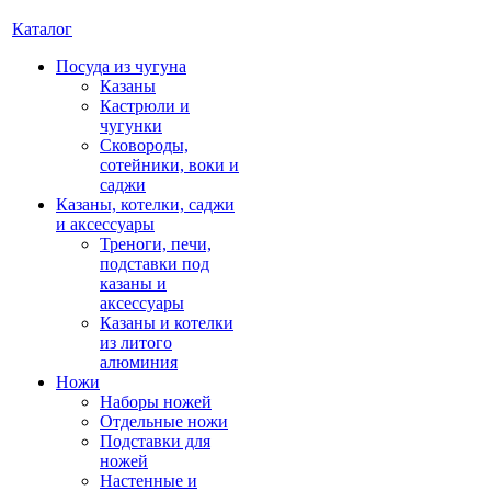
Каталог
Посуда из чугуна
Казаны
Кастрюли и
чугунки
Сковороды,
сотейники, воки и
саджи
Казаны, котелки, саджи
и аксессуары
Треноги, печи,
подставки под
казаны и
аксессуары
Казаны и котелки
из литого
алюминия
Ножи
Наборы ножей
Отдельные ножи
Подставки для
ножей
Настенные и