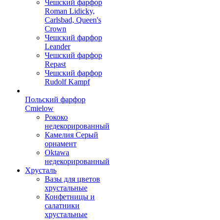
Чешский фарфор
Roman Lidicky,
Carlsbad, Queen's
Crown
Чешский фарфор
Leander
Чешский фарфор
Repast
Чешский фарфор
Rudolf Kampf
Польский фарфор
Сmielow
Рококо
недекорированный
Камелия Серый
орнамент
Oktawa
недекорированный
Хрусталь
Вазы для цветов
хрустальные
Конфетницы и
салатники
хрустальные