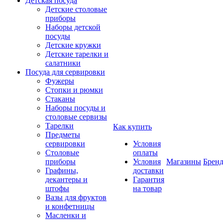
Детская посуда
Детские столовые
приборы
Наборы детской
посуды
Детские кружки
Детские тарелки и
салатники
Посуда для сервировки
Фужеры
Стопки и рюмки
Стаканы
Наборы посуды и
столовые сервизы
Тарелки
Как купить
Предметы
сервировки
Условия
Столовые
оплаты
приборы
Условия
Магазины
Брен
Графины,
доставки
декантеры и
Гарантия
штофы
на товар
Вазы для фруктов
и конфетницы
Масленки и