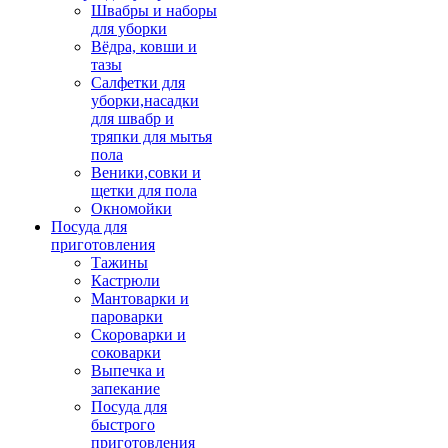
Швабры и наборы
для уборки
Вёдра, ковши и
тазы
Салфетки для
уборки,насадки
для швабр и
тряпки для мытья
пола
Веники,совки и
щетки для пола
Окномойки
Посуда для
приготовления
Тажины
Кастрюли
Мантоварки и
пароварки
Скороварки и
соковарки
Выпечка и
запекание
Посуда для
быстрого
приготовления