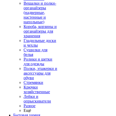
Вешалки и полки-
органайзеры
(надверные,
настенные и
напольные)
Короба, корзины и
органайзеры для
хранения
Гладильные доски
и чехлы
Сушилки для
белья
Ролики и щетки
для одежды
Полки, этажерки и
аксессуары для
обуви
Стремянки
Крючки
хозяйственные
Лейки и
опрыскиватели
Разное
Ещё
Бытовая химия