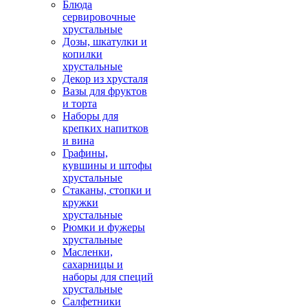
Блюда
сервировочные
хрустальные
Дозы, шкатулки и
копилки
хрустальные
Декор из хрусталя
Вазы для фруктов
и торта
Наборы для
крепких напитков
и вина
Графины,
кувшины и штофы
хрустальные
Стаканы, стопки и
кружки
хрустальные
Рюмки и фужеры
хрустальные
Масленки,
сахарницы и
наборы для специй
хрустальные
Салфетники