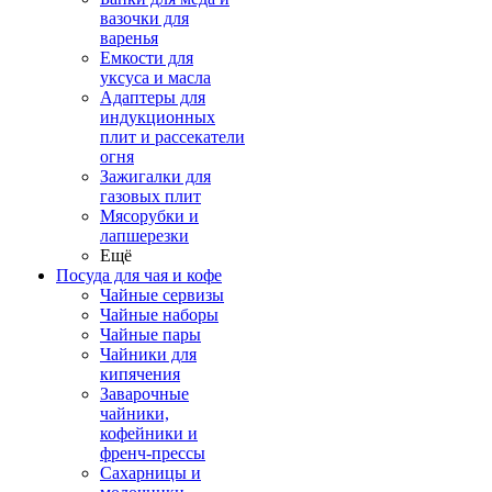
вазочки для
варенья
Емкости для
уксуса и масла
Адаптеры для
индукционных
плит и рассекатели
огня
Зажигалки для
газовых плит
Мясорубки и
лапшерезки
Ещё
Посуда для чая и кофе
Чайные сервизы
Чайные наборы
Чайные пары
Чайники для
кипячения
Заварочные
чайники,
кофейники и
френч-прессы
Сахарницы и