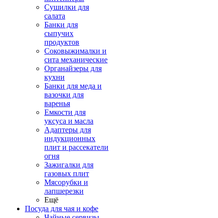
Сушилки для
салата
Банки для
сыпучих
продуктов
Соковыжималки и
сита механические
Органайзеры для
кухни
Банки для меда и
вазочки для
варенья
Емкости для
уксуса и масла
Адаптеры для
индукционных
плит и рассекатели
огня
Зажигалки для
газовых плит
Мясорубки и
лапшерезки
Ещё
Посуда для чая и кофе
Чайные сервизы