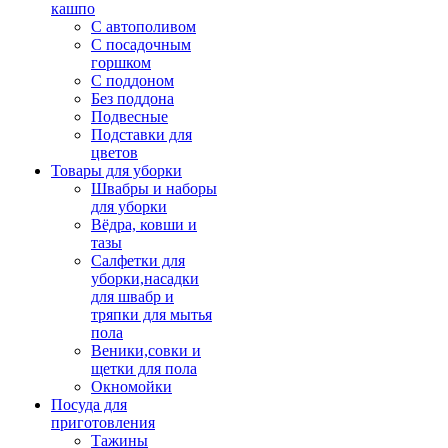
кашпо
С автополивом
С посадочным
горшком
С поддоном
Без поддона
Подвесные
Подставки для
цветов
Товары для уборки
Швабры и наборы
для уборки
Вёдра, ковши и
тазы
Салфетки для
уборки,насадки
для швабр и
тряпки для мытья
пола
Веники,совки и
щетки для пола
Окномойки
Посуда для
приготовления
Тажины