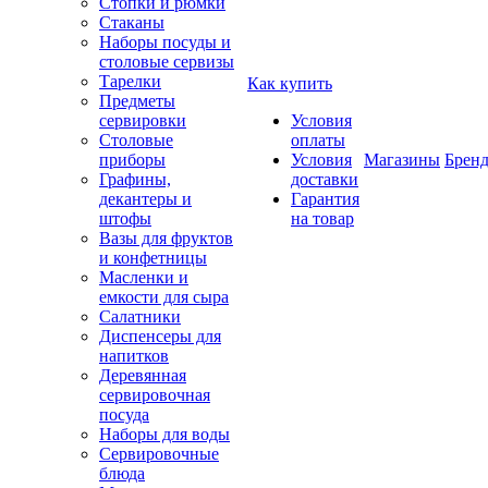
Стопки и рюмки
Стаканы
Наборы посуды и
столовые сервизы
Тарелки
Как купить
Предметы
сервировки
Условия
Столовые
оплаты
приборы
Условия
Магазины
Брен
Графины,
доставки
декантеры и
Гарантия
штофы
на товар
Вазы для фруктов
и конфетницы
Масленки и
емкости для сыра
Салатники
Диспенсеры для
напитков
Деревянная
сервировочная
посуда
Наборы для воды
Сервировочные
блюда