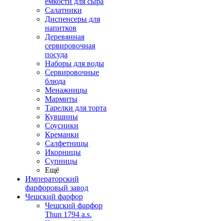
емкости для сыра
Салатники
Диспенсеры для
напитков
Деревянная
сервировочная
посуда
Наборы для воды
Сервировочные
блюда
Менажницы
Мармиты
Тарелки для торта
Кувшины
Соусники
Креманки
Салфетницы
Икорницы
Супницы
Ещё
Императорский
фарфоровый завод
Чешский фарфор
Чешский фарфор
Thun 1794 a.s.