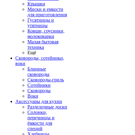
Крышки
Миски и емкости
для приготовления
Гусятницы и
утятницы
Ковши, соусники,
молоковарки
Малая бытовая
техника
Ещё
Сковороды, сотейники,
воки
Блинные
сковороды
Сковороды-гриль
Сотейники
Сковороды
Воки
Аксессуары для кухни
Разделочные доски
Солонки,
перечницы и
ёмкости для
специй
Хлебницы