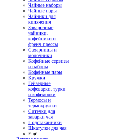
Чайные наборы
Чайные пары
Чайники для
кипячения
Заварочные
чайники,
кофейники и
френч-прессы
Сахарницы и
молочники
Кофейные сервизы
и наборы
Кофейные пары
Кружки
Гейзерные
кофеварки, турки
и кофемолки
Термосы и
термокружки
Ситечки для
заварки чая
Подстаканники
Шкатулки для чая
Ещё