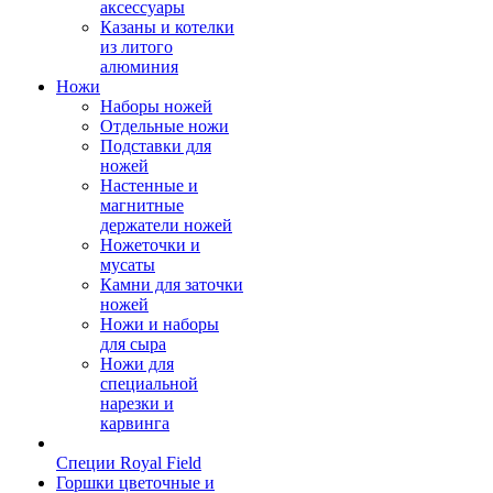
аксессуары
Казаны и котелки
из литого
алюминия
Ножи
Наборы ножей
Отдельные ножи
Подставки для
ножей
Настенные и
магнитные
держатели ножей
Ножеточки и
мусаты
Камни для заточки
ножей
Ножи и наборы
для сыра
Ножи для
специальной
нарезки и
карвинга
Специи Royal Field
Горшки цветочные и