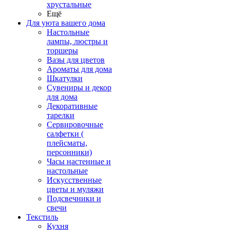
хрустальные
Ещё
Для уюта вашего дома
Настольные
лампы, люстры и
торшеры
Вазы для цветов
Ароматы для дома
Шкатулки
Сувениры и декор
для дома
Декоративные
тарелки
Сервировочные
салфетки (
плейсматы,
персонники)
Часы настенные и
настольные
Искусственные
цветы и муляжи
Подсвечники и
свечи
Текстиль
Кухня