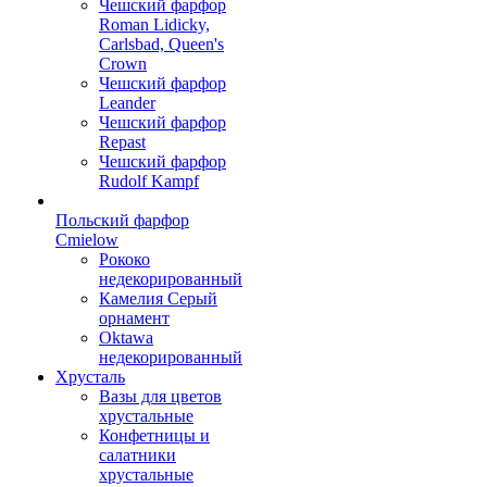
Чешский фарфор
Roman Lidicky,
Carlsbad, Queen's
Crown
Чешский фарфор
Leander
Чешский фарфор
Repast
Чешский фарфор
Rudolf Kampf
Польский фарфор
Сmielow
Рококо
недекорированный
Камелия Серый
орнамент
Oktawa
недекорированный
Хрусталь
Вазы для цветов
хрустальные
Конфетницы и
салатники
хрустальные