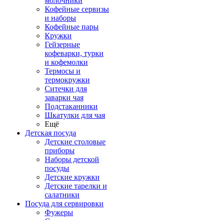
молочники
Кофейные сервизы
и наборы
Кофейные пары
Кружки
Гейзерные
кофеварки, турки
и кофемолки
Термосы и
термокружки
Ситечки для
заварки чая
Подстаканники
Шкатулки для чая
Ещё
Детская посуда
Детские столовые
приборы
Наборы детской
посуды
Детские кружки
Детские тарелки и
салатники
Посуда для сервировки
Фужеры