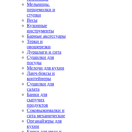
Мельницы.
перцемолки и
ступки
Весы
Кухонные
инструменты
Барные аксессуары
Терки и
овощерезки
Дуршлаги и сита
Сушилки для
посуды
Мелочи для кухни
Ланч-боксы и
контейнеры
Сушилки для
салата
Банки для
сыпучих
продуктов
Соковыжималки и
сита механические
Органайзеры для
кухни
Банки для меда и