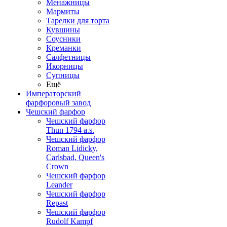
Менажницы
Мармиты
Тарелки для торта
Кувшины
Соусники
Креманки
Салфетницы
Икорницы
Супницы
Ещё
Императорский
фарфоровый завод
Чешский фарфор
Чешский фарфор
Thun 1794 a.s.
Чешский фарфор
Roman Lidicky,
Carlsbad, Queen's
Crown
Чешский фарфор
Leander
Чешский фарфор
Repast
Чешский фарфор
Rudolf Kampf