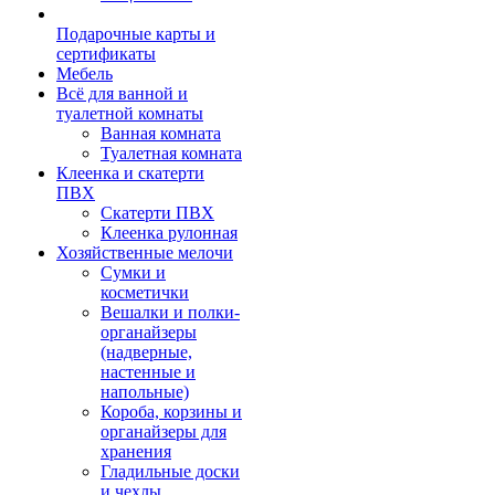
Подарочные карты и
сертификаты
Мебель
Всё для ванной и
туалетной комнаты
Ванная комната
Туалетная комната
Клеенка и скатерти
ПВХ
Скатерти ПВХ
Клеенка рулонная
Хозяйственные мелочи
Сумки и
косметички
Вешалки и полки-
органайзеры
(надверные,
настенные и
напольные)
Короба, корзины и
органайзеры для
хранения
Гладильные доски
и чехлы