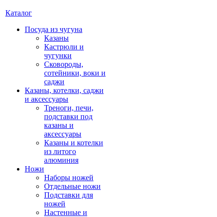
Каталог
Посуда из чугуна
Казаны
Кастрюли и
чугунки
Сковороды,
сотейники, воки и
саджи
Казаны, котелки, саджи
и аксессуары
Треноги, печи,
подставки под
казаны и
аксессуары
Казаны и котелки
из литого
алюминия
Ножи
Наборы ножей
Отдельные ножи
Подставки для
ножей
Настенные и