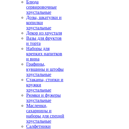
Блюда
сервировочные
хрустальные
Дозы, шкатулки и
копилки
хрустальные
Декор из хрусталя
Вазы для фруктов
и торта
Наборы для
крепких напитков
и вина
Графины,
кувшины и штофы
хрустальные
Стаканы, стопки и
кружки
хрустальные
Рюмки и фужеры
хрустальные
Масленки,
сахарницы и
наборы для специй
хрустальные
Салфетники