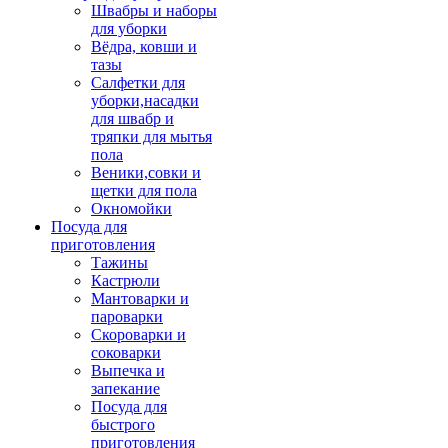
Швабры и наборы
для уборки
Вёдра, ковши и
тазы
Салфетки для
уборки,насадки
для швабр и
тряпки для мытья
пола
Веники,совки и
щетки для пола
Окномойки
Посуда для
приготовления
Тажины
Кастрюли
Мантоварки и
пароварки
Скороварки и
соковарки
Выпечка и
запекание
Посуда для
быстрого
приготовления