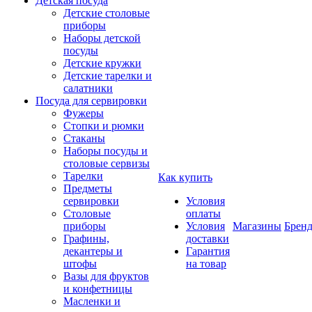
Детская посуда
Детские столовые
приборы
Наборы детской
посуды
Детские кружки
Детские тарелки и
салатники
Посуда для сервировки
Фужеры
Стопки и рюмки
Стаканы
Наборы посуды и
столовые сервизы
Тарелки
Как купить
Предметы
сервировки
Условия
Столовые
оплаты
приборы
Условия
Магазины
Брен
Графины,
доставки
декантеры и
Гарантия
штофы
на товар
Вазы для фруктов
и конфетницы
Масленки и