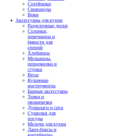
Сотейники
Сковороды
Воки
Аксессуары для кухни
Разделочные доски
Солонки,
перечницы и
ёмкости для
специй
Хлебницы
Мельницы.
перцемолки и
ступки
Весы
Кухонные
инструменты
Барные аксессуары
Терки и
овощерезки
Дуршлаги и сита
Сушилки для
посуды
Мелочи для кухни
Ланч-боксы и
контейнеры