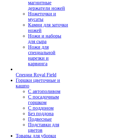
магнитные
держатели ножей
Ножеточки и
мусаты
Камни для заточки
ножей
Ножи и наборы
для сыра
Ножи для
специальной
нарезки и
карвинга
Специи Royal Field
Горшки цветочные и
кашпо
С автополивом
С посадочным
горшком
С поддоном
Без поддона
Подвесные
Подставки для
цветов
Товары для уборки