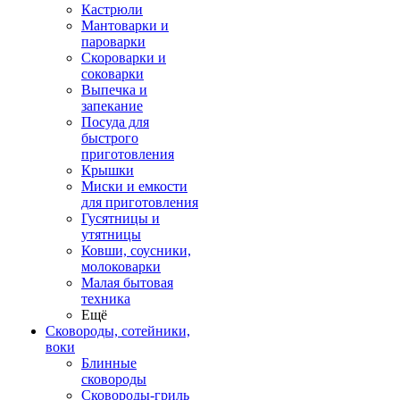
Кастрюли
Мантоварки и
пароварки
Скороварки и
соковарки
Выпечка и
запекание
Посуда для
быстрого
приготовления
Крышки
Миски и емкости
для приготовления
Гусятницы и
утятницы
Ковши, соусники,
молоковарки
Малая бытовая
техника
Ещё
Сковороды, сотейники,
воки
Блинные
сковороды
Сковороды-гриль