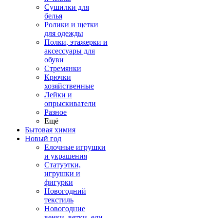
Сушилки для
белья
Ролики и щетки
для одежды
Полки, этажерки и
аксессуары для
обуви
Стремянки
Крючки
хозяйственные
Лейки и
опрыскиватели
Разное
Ещё
Бытовая химия
Новый год
Елочные игрушки
и украшения
Статуэтки,
игрушки и
фигурки
Новогодний
текстиль
Новогодние
венки, ветки, ели