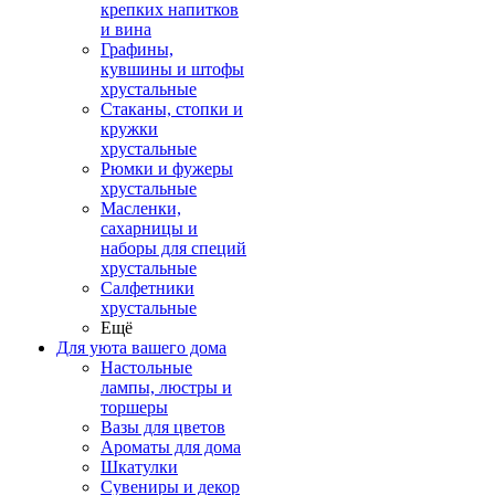
крепких напитков
и вина
Графины,
кувшины и штофы
хрустальные
Стаканы, стопки и
кружки
хрустальные
Рюмки и фужеры
хрустальные
Масленки,
сахарницы и
наборы для специй
хрустальные
Салфетники
хрустальные
Ещё
Для уюта вашего дома
Настольные
лампы, люстры и
торшеры
Вазы для цветов
Ароматы для дома
Шкатулки
Сувениры и декор