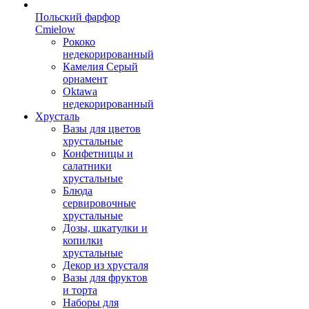
Польский фарфор
Сmielow
Рококо
недекорированный
Камелия Серый
орнамент
Oktawa
недекорированный
Хрусталь
Вазы для цветов
хрустальные
Конфетницы и
салатники
хрустальные
Блюда
сервировочные
хрустальные
Дозы, шкатулки и
копилки
хрустальные
Декор из хрусталя
Вазы для фруктов
и торта
Наборы для