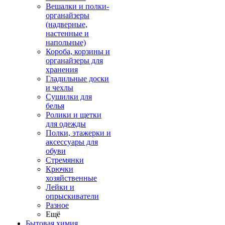
Вешалки и полки-
органайзеры
(надверные,
настенные и
напольные)
Короба, корзины и
органайзеры для
хранения
Гладильные доски
и чехлы
Сушилки для
белья
Ролики и щетки
для одежды
Полки, этажерки и
аксессуары для
обуви
Стремянки
Крючки
хозяйственные
Лейки и
опрыскиватели
Разное
Ещё
Бытовая химия