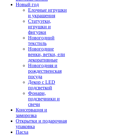
Новый год
Елочные игрушки
и украшения
Статуэтки,
игрушки и
фигурки
Новогодний
текстиль
Новогодние
венки, ветки, ели
декоративные
Новогодняя и
рождественская
посуда
Декор с LED
подсветкой
Фонари,
подсвечники и
свечи
Консервация и
заморозка
Открытки и подарочная
упаковка
Пасха