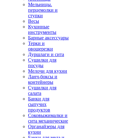
Мельницы.
перцемолки и
ступки
Весы
Кухонные
инструменты
Барные аксессуары
Терки и
овощерезки
Дуршлаги и сита
Сушилки для
посуды
Мелочи для кухни
Ланч-боксы и
контейнеры
Сушилки для
салата
Банки для
сыпучих
продуктов
Соковыжималки и
сита механические
Органайзеры для
кухни
Банки для меда и