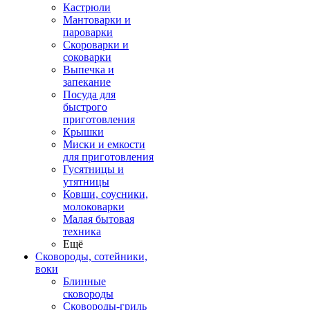
Кастрюли
Мантоварки и
пароварки
Скороварки и
соковарки
Выпечка и
запекание
Посуда для
быстрого
приготовления
Крышки
Миски и емкости
для приготовления
Гусятницы и
утятницы
Ковши, соусники,
молоковарки
Малая бытовая
техника
Ещё
Сковороды, сотейники,
воки
Блинные
сковороды
Сковороды-гриль