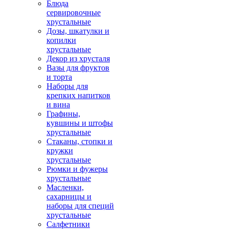
Блюда
сервировочные
хрустальные
Дозы, шкатулки и
копилки
хрустальные
Декор из хрусталя
Вазы для фруктов
и торта
Наборы для
крепких напитков
и вина
Графины,
кувшины и штофы
хрустальные
Стаканы, стопки и
кружки
хрустальные
Рюмки и фужеры
хрустальные
Масленки,
сахарницы и
наборы для специй
хрустальные
Салфетники