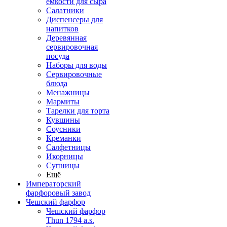
емкости для сыра
Салатники
Диспенсеры для
напитков
Деревянная
сервировочная
посуда
Наборы для воды
Сервировочные
блюда
Менажницы
Мармиты
Тарелки для торта
Кувшины
Соусники
Креманки
Салфетницы
Икорницы
Супницы
Ещё
Императорский
фарфоровый завод
Чешский фарфор
Чешский фарфор
Thun 1794 a.s.