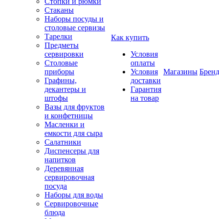
Стопки и рюмки
Стаканы
Наборы посуды и
столовые сервизы
Тарелки
Как купить
Предметы
сервировки
Условия
Столовые
оплаты
приборы
Условия
Магазины
Брен
Графины,
доставки
декантеры и
Гарантия
штофы
на товар
Вазы для фруктов
и конфетницы
Масленки и
емкости для сыра
Салатники
Диспенсеры для
напитков
Деревянная
сервировочная
посуда
Наборы для воды
Сервировочные
блюда