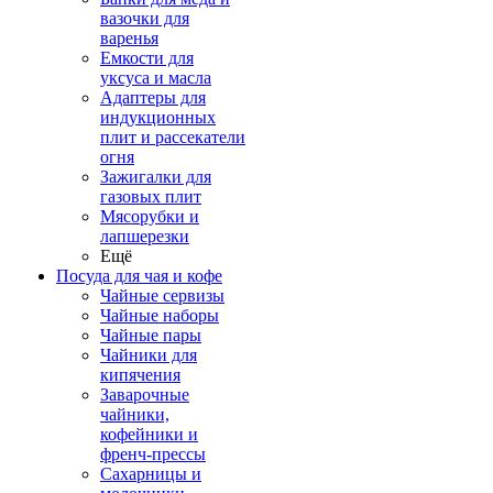
вазочки для
варенья
Емкости для
уксуса и масла
Адаптеры для
индукционных
плит и рассекатели
огня
Зажигалки для
газовых плит
Мясорубки и
лапшерезки
Ещё
Посуда для чая и кофе
Чайные сервизы
Чайные наборы
Чайные пары
Чайники для
кипячения
Заварочные
чайники,
кофейники и
френч-прессы
Сахарницы и