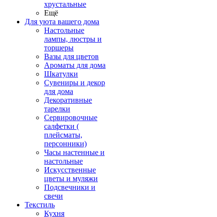
хрустальные
Ещё
Для уюта вашего дома
Настольные
лампы, люстры и
торшеры
Вазы для цветов
Ароматы для дома
Шкатулки
Сувениры и декор
для дома
Декоративные
тарелки
Сервировочные
салфетки (
плейсматы,
персонники)
Часы настенные и
настольные
Искусственные
цветы и муляжи
Подсвечники и
свечи
Текстиль
Кухня