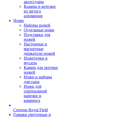
аксессуары
Казаны и котелки
из литого
алюминия
Ножи
Наборы ножей
Отдельные ножи
Подставки для
ножей
Настенные и
магнитные
держатели ножей
Ножеточки и
мусаты
Камни для заточки
ножей
Ножи и наборы
для сыра
Ножи для
специальной
нарезки и
карвинга
Специи Royal Field
Горшки цветочные и