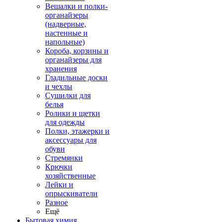
Вешалки и полки-
органайзеры
(надверные,
настенные и
напольные)
Короба, корзины и
органайзеры для
хранения
Гладильные доски
и чехлы
Сушилки для
белья
Ролики и щетки
для одежды
Полки, этажерки и
аксессуары для
обуви
Стремянки
Крючки
хозяйственные
Лейки и
опрыскиватели
Разное
Ещё
Бытовая химия