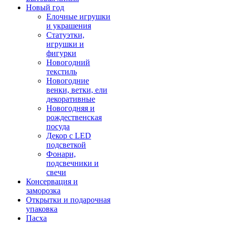
Новый год
Елочные игрушки
и украшения
Статуэтки,
игрушки и
фигурки
Новогодний
текстиль
Новогодние
венки, ветки, ели
декоративные
Новогодняя и
рождественская
посуда
Декор с LED
подсветкой
Фонари,
подсвечники и
свечи
Консервация и
заморозка
Открытки и подарочная
упаковка
Пасха