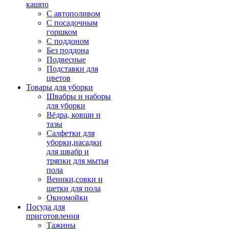
кашпо
С автополивом
С посадочным
горшком
С поддоном
Без поддона
Подвесные
Подставки для
цветов
Товары для уборки
Швабры и наборы
для уборки
Вёдра, ковши и
тазы
Салфетки для
уборки,насадки
для швабр и
тряпки для мытья
пола
Веники,совки и
щетки для пола
Окномойки
Посуда для
приготовления
Тажины