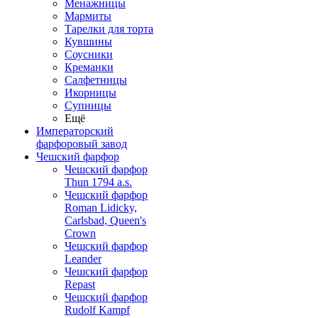
Менажницы
Мармиты
Тарелки для торта
Кувшины
Соусники
Креманки
Салфетницы
Икорницы
Супницы
Ещё
Императорский
фарфоровый завод
Чешский фарфор
Чешский фарфор
Thun 1794 a.s.
Чешский фарфор
Roman Lidicky,
Carlsbad, Queen's
Crown
Чешский фарфор
Leander
Чешский фарфор
Repast
Чешский фарфор
Rudolf Kampf