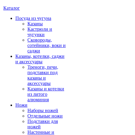
Каталог
Посуда из чугуна
Казаны
Кастрюли и
чугунки
Сковороды,
сотейники, воки и
саджи
Казаны, котелки, саджи
и аксессуары
Треноги, печи,
подставки под
казаны и
аксессуары
Казаны и котелки
из литого
алюминия
Ножи
Наборы ножей
Отдельные ножи
Подставки для
ножей
Настенные и