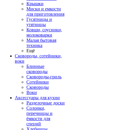
Крышки
Миски и емкости
для приготовления
Гусятницы и
утятницы
Ковши, соусники,
молоковарки
Малая бытовая
техника
Ещё
Сковороды, сотейники,
воки
Блинные
сковороды
Сковороды-гриль
Сотейники
Сковороды
Воки
Аксессуары для кухни
Разделочные доски
Солонки,
перечницы и
ёмкости для
специй
Хлебницы