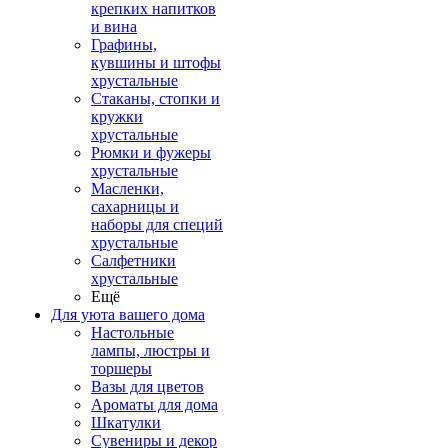
крепких напитков
и вина
Графины,
кувшины и штофы
хрустальные
Стаканы, стопки и
кружки
хрустальные
Рюмки и фужеры
хрустальные
Масленки,
сахарницы и
наборы для специй
хрустальные
Салфетники
хрустальные
Ещё
Для уюта вашего дома
Настольные
лампы, люстры и
торшеры
Вазы для цветов
Ароматы для дома
Шкатулки
Сувениры и декор