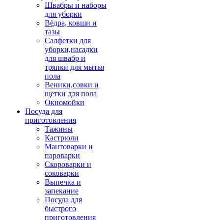
Швабры и наборы
для уборки
Вёдра, ковши и
тазы
Салфетки для
уборки,насадки
для швабр и
тряпки для мытья
пола
Веники,совки и
щетки для пола
Окномойки
Посуда для
приготовления
Тажины
Кастрюли
Мантоварки и
пароварки
Скороварки и
соковарки
Выпечка и
запекание
Посуда для
быстрого
приготовления