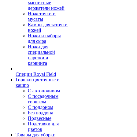
магнитные
держатели ножей
Ножеточки и
мусаты
Камни для заточки
ножей
Ножи и наборы
для сыра
Ножи для
специальной
нарезки и
карвинга
Специи Royal Field
Горшки цветочные и
кашпо
С автополивом
С посадочным
горшком
С поддоном
Без поддона
Подвесные
Подставки для
цветов
Товары для уборки