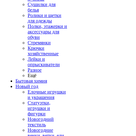
Сушилки для
белья
Ролики и щетки
для одежды
Полки, этажерки и
аксессуары для
обуви
Стремянки
Крючки
хозяйственные
Лейки и
опрыскиватели
Разное
Ещё
Бытовая химия
Новый год
Елочные игрушки
и украшения
Статуэтки,
игрушки и
фигурки
Новогодний
текстиль
Новогодние
венки, ветки, ели