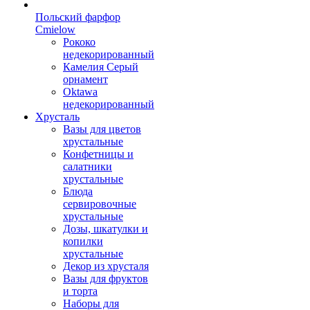
Польский фарфор
Сmielow
Рококо
недекорированный
Камелия Серый
орнамент
Oktawa
недекорированный
Хрусталь
Вазы для цветов
хрустальные
Конфетницы и
салатники
хрустальные
Блюда
сервировочные
хрустальные
Дозы, шкатулки и
копилки
хрустальные
Декор из хрусталя
Вазы для фруктов
и торта
Наборы для