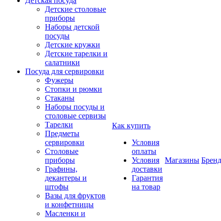
Детская посуда
Детские столовые
приборы
Наборы детской
посуды
Детские кружки
Детские тарелки и
салатники
Посуда для сервировки
Фужеры
Стопки и рюмки
Стаканы
Наборы посуды и
столовые сервизы
Тарелки
Как купить
Предметы
сервировки
Условия
Столовые
оплаты
приборы
Условия
Магазины
Брен
Графины,
доставки
декантеры и
Гарантия
штофы
на товар
Вазы для фруктов
и конфетницы
Масленки и