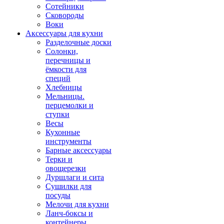
Сотейники
Сковороды
Воки
Аксессуары для кухни
Разделочные доски
Солонки,
перечницы и
ёмкости для
специй
Хлебницы
Мельницы.
перцемолки и
ступки
Весы
Кухонные
инструменты
Барные аксессуары
Терки и
овощерезки
Дуршлаги и сита
Сушилки для
посуды
Мелочи для кухни
Ланч-боксы и
контейнеры