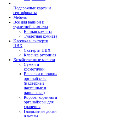
Подарочные карты и
сертификаты
Мебель
Всё для ванной и
туалетной комнаты
Ванная комната
Туалетная комната
Клеенка и скатерти
ПВХ
Скатерти ПВХ
Клеенка рулонная
Хозяйственные мелочи
Сумки и
косметички
Вешалки и полки-
органайзеры
(надверные,
настенные и
напольные)
Короба, корзины и
органайзеры для
хранения
Гладильные доски
и чехлы