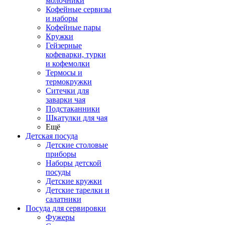
молочники
Кофейные сервизы
и наборы
Кофейные пары
Кружки
Гейзерные
кофеварки, турки
и кофемолки
Термосы и
термокружки
Ситечки для
заварки чая
Подстаканники
Шкатулки для чая
Ещё
Детская посуда
Детские столовые
приборы
Наборы детской
посуды
Детские кружки
Детские тарелки и
салатники
Посуда для сервировки
Фужеры