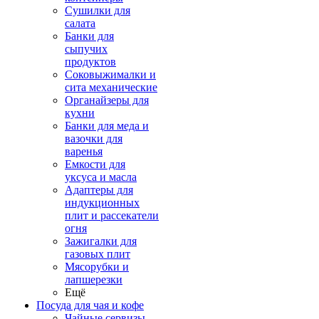
Сушилки для
салата
Банки для
сыпучих
продуктов
Соковыжималки и
сита механические
Органайзеры для
кухни
Банки для меда и
вазочки для
варенья
Емкости для
уксуса и масла
Адаптеры для
индукционных
плит и рассекатели
огня
Зажигалки для
газовых плит
Мясорубки и
лапшерезки
Ещё
Посуда для чая и кофе
Чайные сервизы