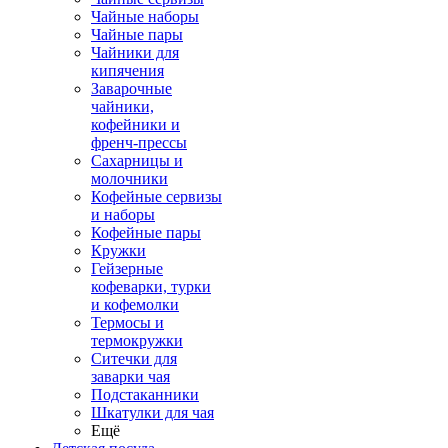
Чайные наборы
Чайные пары
Чайники для
кипячения
Заварочные
чайники,
кофейники и
френч-прессы
Сахарницы и
молочники
Кофейные сервизы
и наборы
Кофейные пары
Кружки
Гейзерные
кофеварки, турки
и кофемолки
Термосы и
термокружки
Ситечки для
заварки чая
Подстаканники
Шкатулки для чая
Ещё