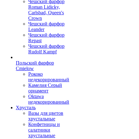
Чешский фарфор
Roman Lidicky,
Carlsbad, Queen's
Crown
Чешский фарфор
Leander
Чешский фарфор
Repast
Чешский фарфор
Rudolf Kampf
Польский фарфор
Сmielow
Рококо
недекорированный
Камелия Серый
орнамент
Oktawa
недекорированный
Хрусталь
Вазы для цветов
хрустальные
Конфетницы и
салатники
хрустальные