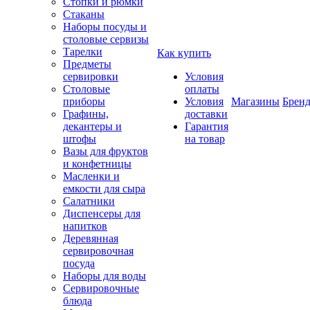
Стопки и рюмки
Стаканы
Наборы посуды и
столовые сервизы
Тарелки
Как купить
Предметы
сервировки
Условия
Столовые
оплаты
приборы
Условия
Магазины
Брен
Графины,
доставки
декантеры и
Гарантия
штофы
на товар
Вазы для фруктов
и конфетницы
Масленки и
емкости для сыра
Салатники
Диспенсеры для
напитков
Деревянная
сервировочная
посуда
Наборы для воды
Сервировочные
блюда