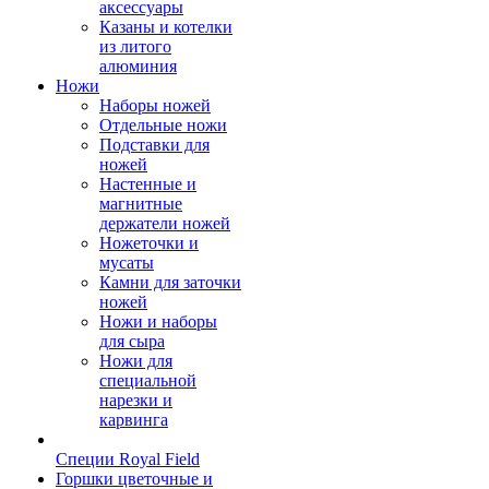
аксессуары
Казаны и котелки
из литого
алюминия
Ножи
Наборы ножей
Отдельные ножи
Подставки для
ножей
Настенные и
магнитные
держатели ножей
Ножеточки и
мусаты
Камни для заточки
ножей
Ножи и наборы
для сыра
Ножи для
специальной
нарезки и
карвинга
Специи Royal Field
Горшки цветочные и