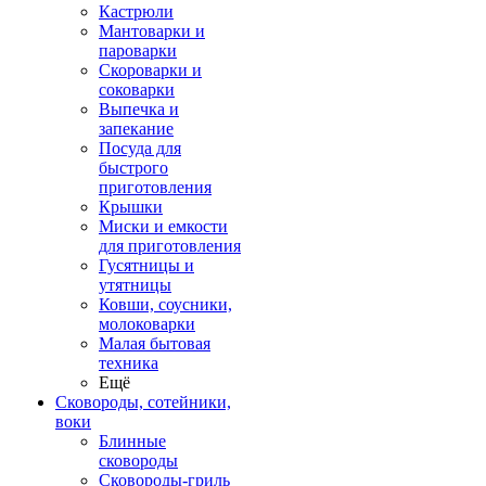
Кастрюли
Мантоварки и
пароварки
Скороварки и
соковарки
Выпечка и
запекание
Посуда для
быстрого
приготовления
Крышки
Миски и емкости
для приготовления
Гусятницы и
утятницы
Ковши, соусники,
молоковарки
Малая бытовая
техника
Ещё
Сковороды, сотейники,
воки
Блинные
сковороды
Сковороды-гриль