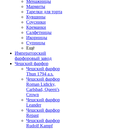
Менажницы
Мармиты
Тарелки для торта
Кувшины
Соусники
Креманки
Салфетницы
Икорницы
Супницы
Ещё
Императорский
фарфоровый завод
Чешский фарфор
Чешский фарфор
Thun 1794 a.s.
Чешский фарфор
Roman Lidicky,
Carlsbad, Queen's
Crown
Чешский фарфор
Leander
Чешский фарфор
Repast
Чешский фарфор
Rudolf Kampf