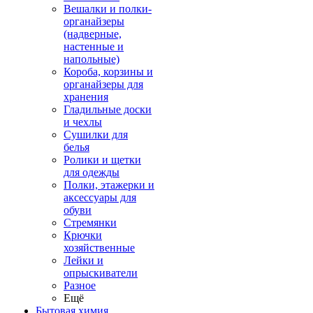
Вешалки и полки-
органайзеры
(надверные,
настенные и
напольные)
Короба, корзины и
органайзеры для
хранения
Гладильные доски
и чехлы
Сушилки для
белья
Ролики и щетки
для одежды
Полки, этажерки и
аксессуары для
обуви
Стремянки
Крючки
хозяйственные
Лейки и
опрыскиватели
Разное
Ещё
Бытовая химия