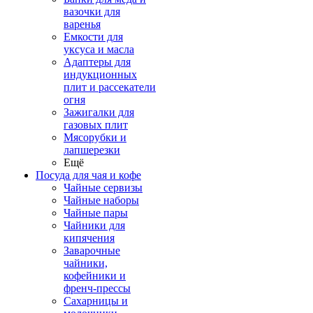
вазочки для
варенья
Емкости для
уксуса и масла
Адаптеры для
индукционных
плит и рассекатели
огня
Зажигалки для
газовых плит
Мясорубки и
лапшерезки
Ещё
Посуда для чая и кофе
Чайные сервизы
Чайные наборы
Чайные пары
Чайники для
кипячения
Заварочные
чайники,
кофейники и
френч-прессы
Сахарницы и