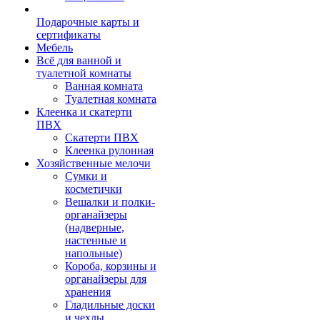
Подарочные карты и
сертификаты
Мебель
Всё для ванной и
туалетной комнаты
Ванная комната
Туалетная комната
Клеенка и скатерти
ПВХ
Скатерти ПВХ
Клеенка рулонная
Хозяйственные мелочи
Сумки и
косметички
Вешалки и полки-
органайзеры
(надверные,
настенные и
напольные)
Короба, корзины и
органайзеры для
хранения
Гладильные доски
и чехлы