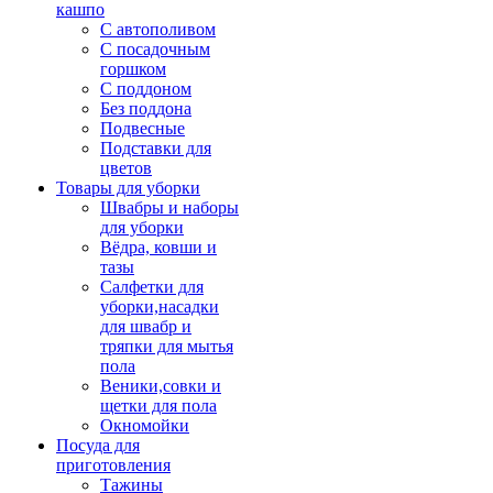
кашпо
С автополивом
С посадочным
горшком
С поддоном
Без поддона
Подвесные
Подставки для
цветов
Товары для уборки
Швабры и наборы
для уборки
Вёдра, ковши и
тазы
Салфетки для
уборки,насадки
для швабр и
тряпки для мытья
пола
Веники,совки и
щетки для пола
Окномойки
Посуда для
приготовления
Тажины