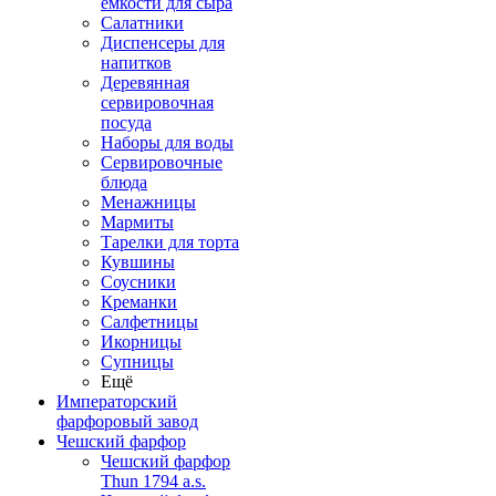
емкости для сыра
Салатники
Диспенсеры для
напитков
Деревянная
сервировочная
посуда
Наборы для воды
Сервировочные
блюда
Менажницы
Мармиты
Тарелки для торта
Кувшины
Соусники
Креманки
Салфетницы
Икорницы
Супницы
Ещё
Императорский
фарфоровый завод
Чешский фарфор
Чешский фарфор
Thun 1794 a.s.