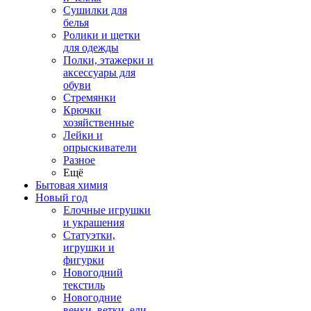
Сушилки для
белья
Ролики и щетки
для одежды
Полки, этажерки и
аксессуары для
обуви
Стремянки
Крючки
хозяйственные
Лейки и
опрыскиватели
Разное
Ещё
Бытовая химия
Новый год
Елочные игрушки
и украшения
Статуэтки,
игрушки и
фигурки
Новогодний
текстиль
Новогодние
венки, ветки, ели