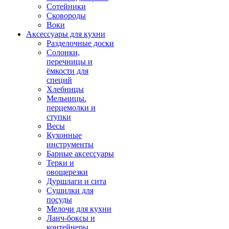
Сотейники
Сковороды
Воки
Аксессуары для кухни
Разделочные доски
Солонки,
перечницы и
ёмкости для
специй
Хлебницы
Мельницы.
перцемолки и
ступки
Весы
Кухонные
инструменты
Барные аксессуары
Терки и
овощерезки
Дуршлаги и сита
Сушилки для
посуды
Мелочи для кухни
Ланч-боксы и
контейнеры