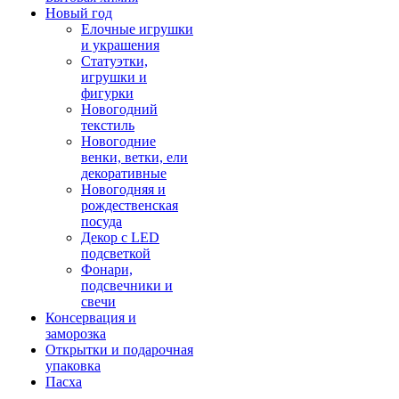
Новый год
Елочные игрушки
и украшения
Статуэтки,
игрушки и
фигурки
Новогодний
текстиль
Новогодние
венки, ветки, ели
декоративные
Новогодняя и
рождественская
посуда
Декор с LED
подсветкой
Фонари,
подсвечники и
свечи
Консервация и
заморозка
Открытки и подарочная
упаковка
Пасха