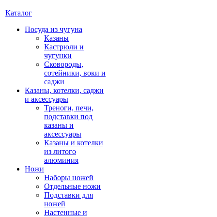
Каталог
Посуда из чугуна
Казаны
Кастрюли и
чугунки
Сковороды,
сотейники, воки и
саджи
Казаны, котелки, саджи
и аксессуары
Треноги, печи,
подставки под
казаны и
аксессуары
Казаны и котелки
из литого
алюминия
Ножи
Наборы ножей
Отдельные ножи
Подставки для
ножей
Настенные и