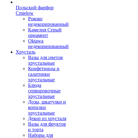
Польский фарфор
Сmielow
Рококо
недекорированный
Камелия Серый
орнамент
Oktawa
недекорированный
Хрусталь
Вазы для цветов
хрустальные
Конфетницы и
салатники
хрустальные
Блюда
сервировочные
хрустальные
Дозы, шкатулки и
копилки
хрустальные
Декор из хрусталя
Вазы для фруктов
и торта
Наборы для