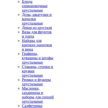
Блюда
сервировочные
хрустальные
Дозы, шкатулки и
копилки
хрустальные
Декор из хрусталя
Вазы для фруктов
и торта
Наборы для
крепких напитков
и вина
Графины,
кувшины и штофы
хрустальные
Стаканы, стопки и
кружки
хрустальные
Рюмки и фужеры
хрустальные
Масленки,
сахарницы и
наборы для специй
хрустальные
Салфетники