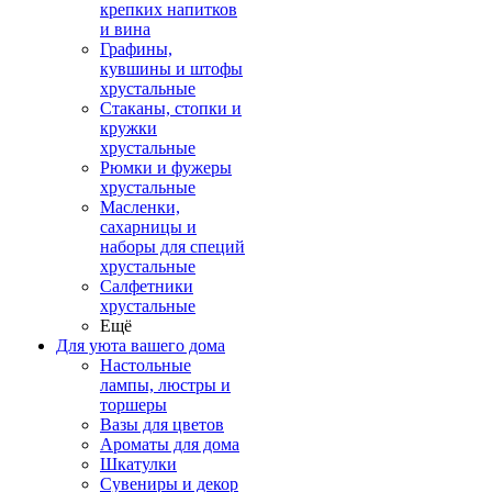
крепких напитков
и вина
Графины,
кувшины и штофы
хрустальные
Стаканы, стопки и
кружки
хрустальные
Рюмки и фужеры
хрустальные
Масленки,
сахарницы и
наборы для специй
хрустальные
Салфетники
хрустальные
Ещё
Для уюта вашего дома
Настольные
лампы, люстры и
торшеры
Вазы для цветов
Ароматы для дома
Шкатулки
Сувениры и декор