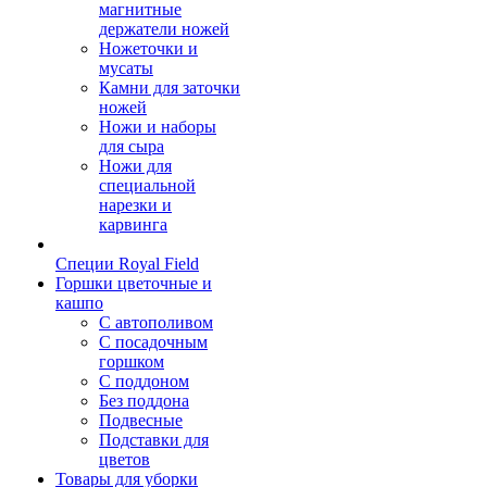
магнитные
держатели ножей
Ножеточки и
мусаты
Камни для заточки
ножей
Ножи и наборы
для сыра
Ножи для
специальной
нарезки и
карвинга
Специи Royal Field
Горшки цветочные и
кашпо
С автополивом
С посадочным
горшком
С поддоном
Без поддона
Подвесные
Подставки для
цветов
Товары для уборки