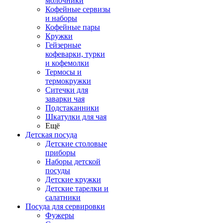
молочники
Кофейные сервизы
и наборы
Кофейные пары
Кружки
Гейзерные
кофеварки, турки
и кофемолки
Термосы и
термокружки
Ситечки для
заварки чая
Подстаканники
Шкатулки для чая
Ещё
Детская посуда
Детские столовые
приборы
Наборы детской
посуды
Детские кружки
Детские тарелки и
салатники
Посуда для сервировки
Фужеры