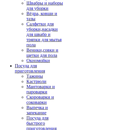
Швабры и наборы
для уборки
Вёдра, ковши и
тазы
Салфетки для
уборки,насадки
для швабр и
тряпки для мытья
пола
Веники,совки и
щетки для пола
Окномойки
Посуда для
приготовления
Тажины
Кастрюли
Мантоварки и
пароварки
Скороварки и
соковарки
Выпечка и
запекание
Посуда для
быстрого
приготовления