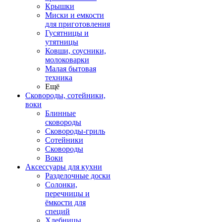
Крышки
Миски и емкости
для приготовления
Гусятницы и
утятницы
Ковши, соусники,
молоковарки
Малая бытовая
техника
Ещё
Сковороды, сотейники,
воки
Блинные
сковороды
Сковороды-гриль
Сотейники
Сковороды
Воки
Аксессуары для кухни
Разделочные доски
Солонки,
перечницы и
ёмкости для
специй
Хлебницы