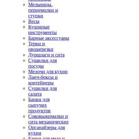
Мельницы.
перцемолки и
ступки
Весы
Кухонные
инструменты
Барные аксессуары
Терки и
овощерезки
Дуршлаги и сита
Сушилки для
посуды
Мелочи для кухни
Ланч-боксы и
контейнеры
Сушилки для
салата
Банки для
сыпучих
продуктов
Соковыжималки и
сита механические
Органайзеры для
кухни
Банки для меда и