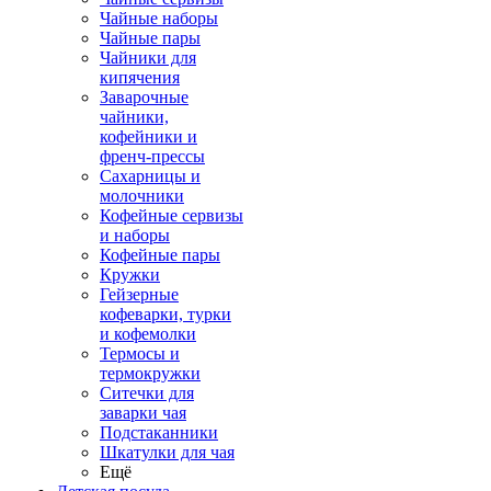
Чайные наборы
Чайные пары
Чайники для
кипячения
Заварочные
чайники,
кофейники и
френч-прессы
Сахарницы и
молочники
Кофейные сервизы
и наборы
Кофейные пары
Кружки
Гейзерные
кофеварки, турки
и кофемолки
Термосы и
термокружки
Ситечки для
заварки чая
Подстаканники
Шкатулки для чая
Ещё