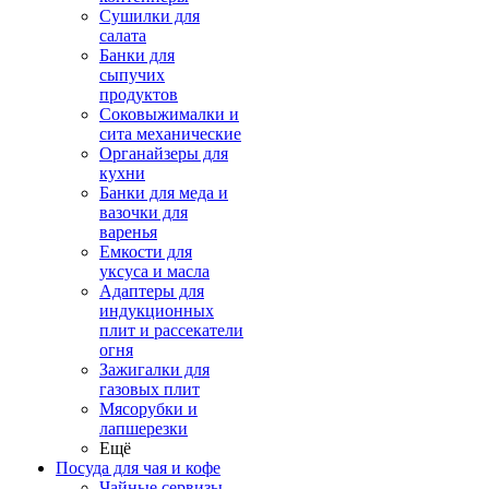
Сушилки для
салата
Банки для
сыпучих
продуктов
Соковыжималки и
сита механические
Органайзеры для
кухни
Банки для меда и
вазочки для
варенья
Емкости для
уксуса и масла
Адаптеры для
индукционных
плит и рассекатели
огня
Зажигалки для
газовых плит
Мясорубки и
лапшерезки
Ещё
Посуда для чая и кофе
Чайные сервизы