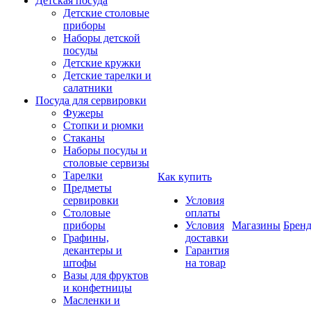
Детская посуда
Детские столовые
приборы
Наборы детской
посуды
Детские кружки
Детские тарелки и
салатники
Посуда для сервировки
Фужеры
Стопки и рюмки
Стаканы
Наборы посуды и
столовые сервизы
Тарелки
Как купить
Предметы
сервировки
Условия
Столовые
оплаты
приборы
Условия
Магазины
Брен
Графины,
доставки
декантеры и
Гарантия
штофы
на товар
Вазы для фруктов
и конфетницы
Масленки и