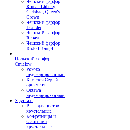
Чешский фарфор
Roman Lidicky,
Carlsbad, Queen's
Crown
Чешский фарфор
Leander
Чешский фарфор
Repast
Чешский фарфор
Rudolf Kampf
Польский фарфор
Сmielow
Рококо
недекорированный
Камелия Серый
орнамент
Oktawa
недекорированный
Хрусталь
Вазы для цветов
хрустальные
Конфетницы и
салатники
хрустальные