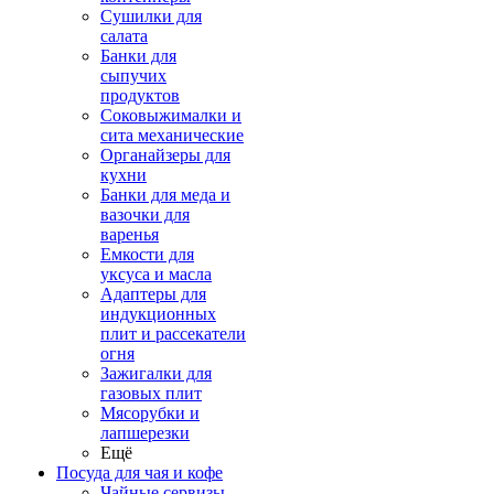
Сушилки для
салата
Банки для
сыпучих
продуктов
Соковыжималки и
сита механические
Органайзеры для
кухни
Банки для меда и
вазочки для
варенья
Емкости для
уксуса и масла
Адаптеры для
индукционных
плит и рассекатели
огня
Зажигалки для
газовых плит
Мясорубки и
лапшерезки
Ещё
Посуда для чая и кофе
Чайные сервизы