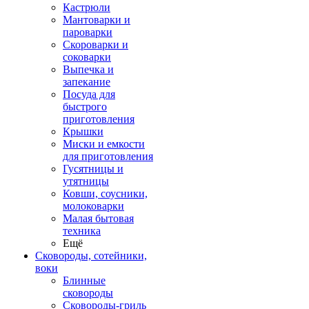
Кастрюли
Мантоварки и
пароварки
Скороварки и
соковарки
Выпечка и
запекание
Посуда для
быстрого
приготовления
Крышки
Миски и емкости
для приготовления
Гусятницы и
утятницы
Ковши, соусники,
молоковарки
Малая бытовая
техника
Ещё
Сковороды, сотейники,
воки
Блинные
сковороды
Сковороды-гриль