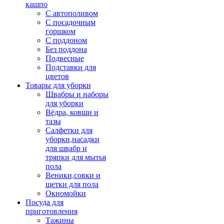
кашпо
С автополивом
С посадочным
горшком
С поддоном
Без поддона
Подвесные
Подставки для
цветов
Товары для уборки
Швабры и наборы
для уборки
Вёдра, ковши и
тазы
Салфетки для
уборки,насадки
для швабр и
тряпки для мытья
пола
Веники,совки и
щетки для пола
Окномойки
Посуда для
приготовления
Тажины