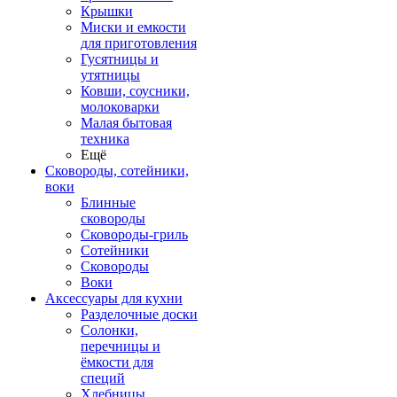
Крышки
Миски и емкости
для приготовления
Гусятницы и
утятницы
Ковши, соусники,
молоковарки
Малая бытовая
техника
Ещё
Сковороды, сотейники,
воки
Блинные
сковороды
Сковороды-гриль
Сотейники
Сковороды
Воки
Аксессуары для кухни
Разделочные доски
Солонки,
перечницы и
ёмкости для
специй
Хлебницы