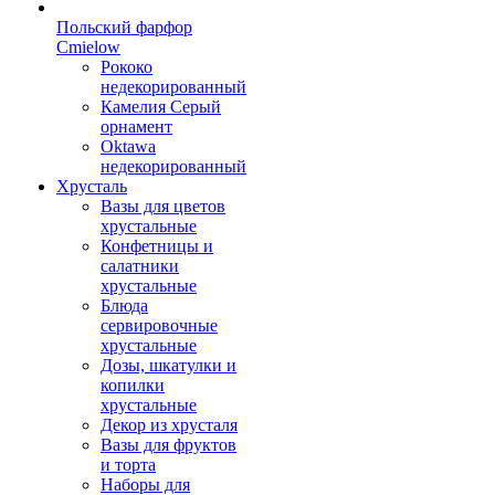
Польский фарфор
Сmielow
Рококо
недекорированный
Камелия Серый
орнамент
Oktawa
недекорированный
Хрусталь
Вазы для цветов
хрустальные
Конфетницы и
салатники
хрустальные
Блюда
сервировочные
хрустальные
Дозы, шкатулки и
копилки
хрустальные
Декор из хрусталя
Вазы для фруктов
и торта
Наборы для