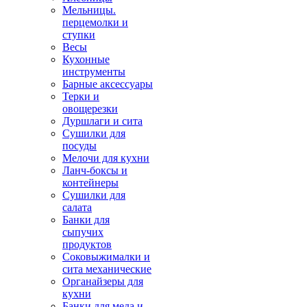
Мельницы.
перцемолки и
ступки
Весы
Кухонные
инструменты
Барные аксессуары
Терки и
овощерезки
Дуршлаги и сита
Сушилки для
посуды
Мелочи для кухни
Ланч-боксы и
контейнеры
Сушилки для
салата
Банки для
сыпучих
продуктов
Соковыжималки и
сита механические
Органайзеры для
кухни
Банки для меда и