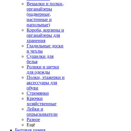
Вешалки и полки-
органайзеры
(надверные,
настенные и
напольные)
Короба, корзины и
органайзеры для
хранения
Гладильные доски
и чехлы
Сушилки для
белья
Ролики и щетки
для одежды
Полки, этажерки и
аксессуары для
обуви
Стремянки
Крючки
хозяйственные
Лейки и
опрыскиватели
Разное
Ещё
Бытовая химия