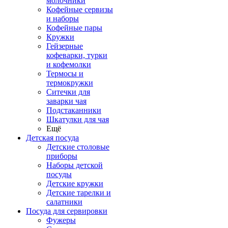
молочники
Кофейные сервизы
и наборы
Кофейные пары
Кружки
Гейзерные
кофеварки, турки
и кофемолки
Термосы и
термокружки
Ситечки для
заварки чая
Подстаканники
Шкатулки для чая
Ещё
Детская посуда
Детские столовые
приборы
Наборы детской
посуды
Детские кружки
Детские тарелки и
салатники
Посуда для сервировки
Фужеры