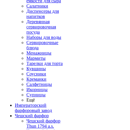
емкости для сыра
Салатники
Диспенсеры для
напитков
Деревянная
сервировочная
посуда
Наборы для воды
Сервировочные
блюда
Менажницы
Мармиты
Тарелки для торта
Кувшины
Соусники
Креманки
Салфетницы
Икорницы
Супницы
Ещё
Императорский
фарфоровый завод
Чешский фарфор
Чешский фарфор
Thun 1794 a.s.