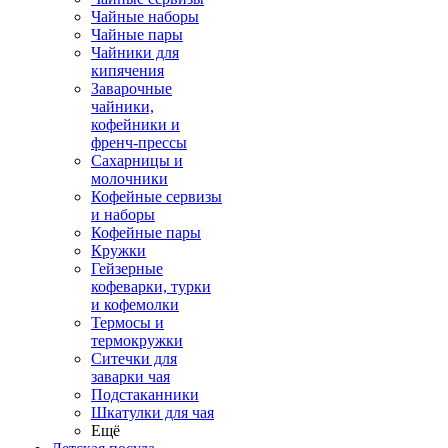
Чайные наборы
Чайные пары
Чайники для
кипячения
Заварочные
чайники,
кофейники и
френч-прессы
Сахарницы и
молочники
Кофейные сервизы
и наборы
Кофейные пары
Кружки
Гейзерные
кофеварки, турки
и кофемолки
Термосы и
термокружки
Ситечки для
заварки чая
Подстаканники
Шкатулки для чая
Ещё