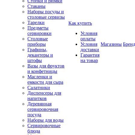
Стопки и рюмки
Стаканы
Наборы посуды и
столовые сервизы
Тарелки
Как купить
Предметы
сервировки
Условия
Столовые
оплаты
приборы
Условия
Магазины
Брен
Графины,
доставки
декантеры и
Гарантия
штофы
на товар
Вазы для фруктов
и конфетницы
Масленки и
емкости для сыра
Салатники
Диспенсеры для
напитков
Деревянная
сервировочная
посуда
Наборы для воды
Сервировочные
блюда