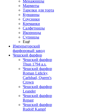
Менажницы
Мармиты
Тарелки для торта
Кувшины
Соусники
Креманки
Салфетницы
Икорницы
Супницы
Ещё
Императорский
фарфоровый завод
Чешский фарфор
Чешский фарфор
Thun 1794 a.s.
Чешский фарфор
Roman Lidicky,
Carlsbad, Queen's
Crown
Чешский фарфор
Leander
Чешский фарфор
Repast
Чешский фарфор
Rudolf Kampf