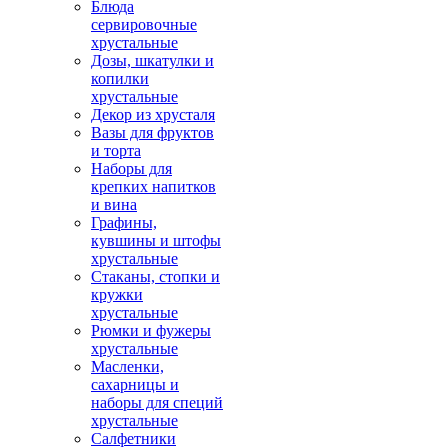
Блюда
сервировочные
хрустальные
Дозы, шкатулки и
копилки
хрустальные
Декор из хрусталя
Вазы для фруктов
и торта
Наборы для
крепких напитков
и вина
Графины,
кувшины и штофы
хрустальные
Стаканы, стопки и
кружки
хрустальные
Рюмки и фужеры
хрустальные
Масленки,
сахарницы и
наборы для специй
хрустальные
Салфетники