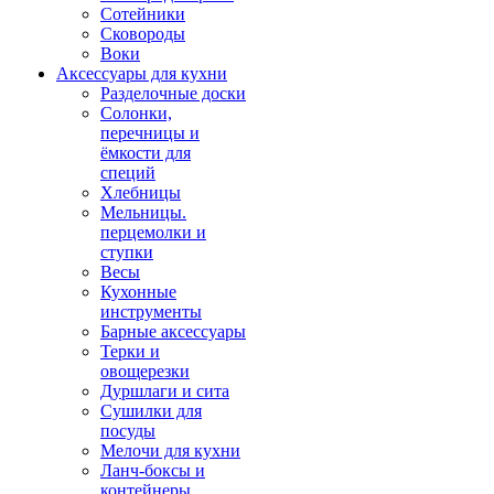
Сотейники
Сковороды
Воки
Аксессуары для кухни
Разделочные доски
Солонки,
перечницы и
ёмкости для
специй
Хлебницы
Мельницы.
перцемолки и
ступки
Весы
Кухонные
инструменты
Барные аксессуары
Терки и
овощерезки
Дуршлаги и сита
Сушилки для
посуды
Мелочи для кухни
Ланч-боксы и
контейнеры