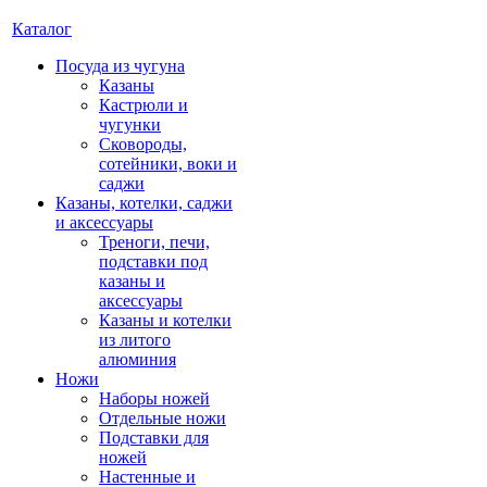
Каталог
Посуда из чугуна
Казаны
Кастрюли и
чугунки
Сковороды,
сотейники, воки и
саджи
Казаны, котелки, саджи
и аксессуары
Треноги, печи,
подставки под
казаны и
аксессуары
Казаны и котелки
из литого
алюминия
Ножи
Наборы ножей
Отдельные ножи
Подставки для
ножей
Настенные и