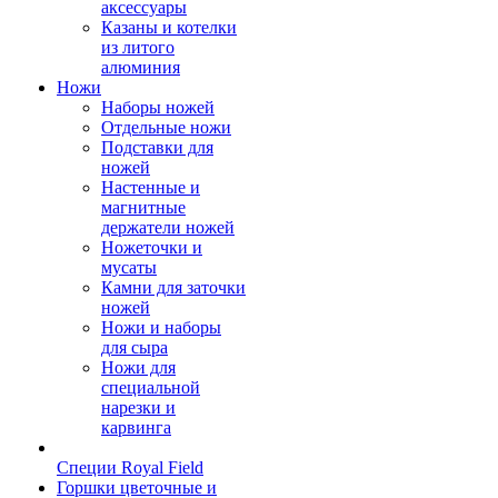
аксессуары
Казаны и котелки
из литого
алюминия
Ножи
Наборы ножей
Отдельные ножи
Подставки для
ножей
Настенные и
магнитные
держатели ножей
Ножеточки и
мусаты
Камни для заточки
ножей
Ножи и наборы
для сыра
Ножи для
специальной
нарезки и
карвинга
Специи Royal Field
Горшки цветочные и