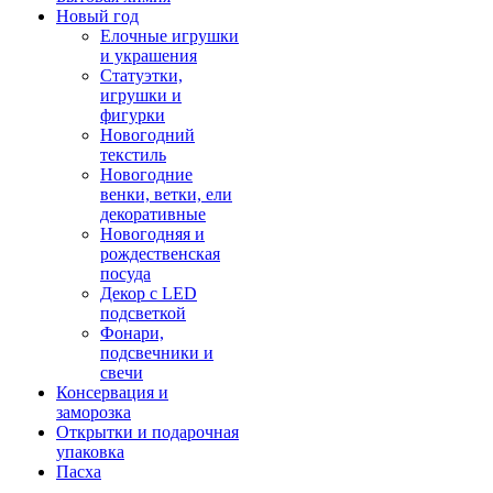
Новый год
Елочные игрушки
и украшения
Статуэтки,
игрушки и
фигурки
Новогодний
текстиль
Новогодние
венки, ветки, ели
декоративные
Новогодняя и
рождественская
посуда
Декор с LED
подсветкой
Фонари,
подсвечники и
свечи
Консервация и
заморозка
Открытки и подарочная
упаковка
Пасха