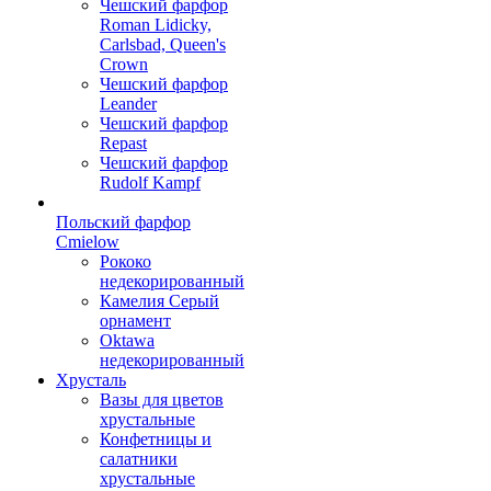
Чешский фарфор
Roman Lidicky,
Carlsbad, Queen's
Crown
Чешский фарфор
Leander
Чешский фарфор
Repast
Чешский фарфор
Rudolf Kampf
Польский фарфор
Сmielow
Рококо
недекорированный
Камелия Серый
орнамент
Oktawa
недекорированный
Хрусталь
Вазы для цветов
хрустальные
Конфетницы и
салатники
хрустальные