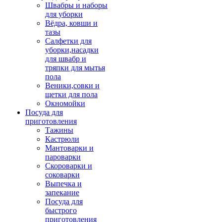
Швабры и наборы
для уборки
Вёдра, ковши и
тазы
Салфетки для
уборки,насадки
для швабр и
тряпки для мытья
пола
Веники,совки и
щетки для пола
Окномойки
Посуда для
приготовления
Тажины
Кастрюли
Мантоварки и
пароварки
Скороварки и
соковарки
Выпечка и
запекание
Посуда для
быстрого
приготовления