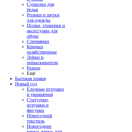
Сушилки для
белья
Ролики и щетки
для одежды
Полки, этажерки и
аксессуары для
обуви
Стремянки
Крючки
хозяйственные
Лейки и
опрыскиватели
Разное
Ещё
Бытовая химия
Новый год
Елочные игрушки
и украшения
Статуэтки,
игрушки и
фигурки
Новогодний
текстиль
Новогодние
венки, ветки, ели