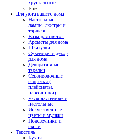
хрустальные
Ещё
Для уюта вашего дома
Настольные
лампы, люстры и
торшеры
Вазы для цветов
Ароматы для дома
Шкатулки
Сувениры и декор
для дома
Декоративные
тарелки
Сервировочные
салфетки (
плейсматы,
персонники)
Часы настенные и
настольные
Искусственные
цветы и муляжи
Подсвечники и
свечи
Текстиль
Кухня