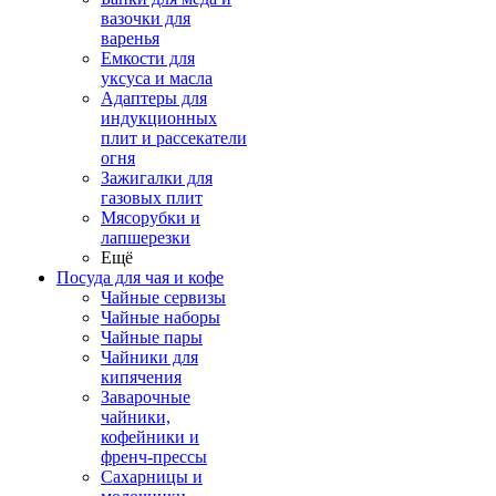
вазочки для
варенья
Емкости для
уксуса и масла
Адаптеры для
индукционных
плит и рассекатели
огня
Зажигалки для
газовых плит
Мясорубки и
лапшерезки
Ещё
Посуда для чая и кофе
Чайные сервизы
Чайные наборы
Чайные пары
Чайники для
кипячения
Заварочные
чайники,
кофейники и
френч-прессы
Сахарницы и