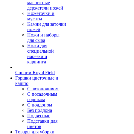
магнитные
держатели ножей
Ножеточки и
мусаты
Камни для заточки
ножей
Ножи и наборы
для сыра
Ножи для
специальной
нарезки и
карвинга
Специи Royal Field
Горшки цветочные и
кашпо
С автополивом
С посадочным
горшком
С поддоном
Без поддона
Подвесные
Подставки для
цветов
Товары для уборки