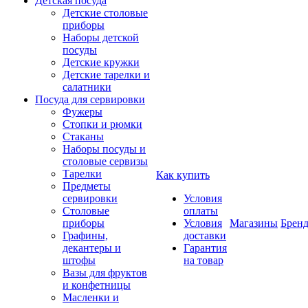
Детская посуда
Детские столовые
приборы
Наборы детской
посуды
Детские кружки
Детские тарелки и
салатники
Посуда для сервировки
Фужеры
Стопки и рюмки
Стаканы
Наборы посуды и
столовые сервизы
Тарелки
Как купить
Предметы
сервировки
Условия
Столовые
оплаты
приборы
Условия
Магазины
Брен
Графины,
доставки
декантеры и
Гарантия
штофы
на товар
Вазы для фруктов
и конфетницы
Масленки и