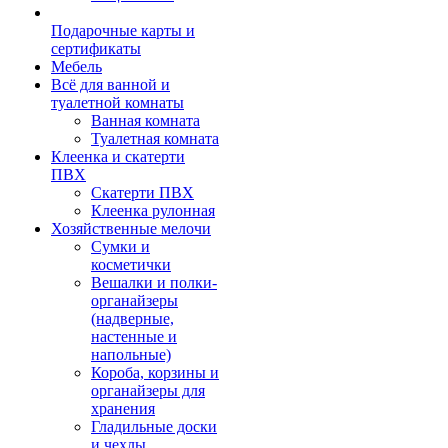
Подарочные карты и
сертификаты
Мебель
Всё для ванной и
туалетной комнаты
Ванная комната
Туалетная комната
Клеенка и скатерти
ПВХ
Скатерти ПВХ
Клеенка рулонная
Хозяйственные мелочи
Сумки и
косметички
Вешалки и полки-
органайзеры
(надверные,
настенные и
напольные)
Короба, корзины и
органайзеры для
хранения
Гладильные доски
и чехлы