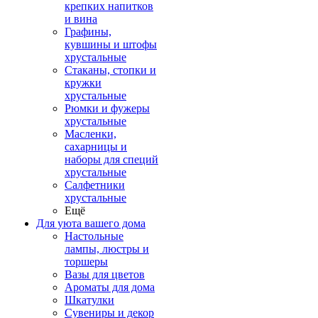
крепких напитков
и вина
Графины,
кувшины и штофы
хрустальные
Стаканы, стопки и
кружки
хрустальные
Рюмки и фужеры
хрустальные
Масленки,
сахарницы и
наборы для специй
хрустальные
Салфетники
хрустальные
Ещё
Для уюта вашего дома
Настольные
лампы, люстры и
торшеры
Вазы для цветов
Ароматы для дома
Шкатулки
Сувениры и декор