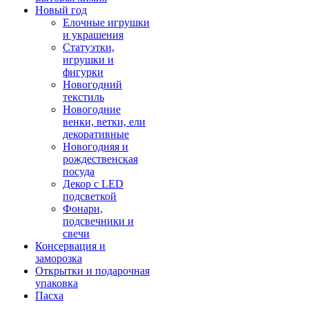
Новый год
Елочные игрушки
и украшения
Статуэтки,
игрушки и
фигурки
Новогодний
текстиль
Новогодние
венки, ветки, ели
декоративные
Новогодняя и
рождественская
посуда
Декор с LED
подсветкой
Фонари,
подсвечники и
свечи
Консервация и
заморозка
Открытки и подарочная
упаковка
Пасха