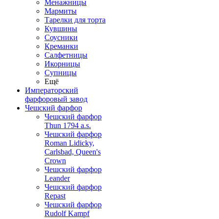
Менажницы
Мармиты
Тарелки для торта
Кувшины
Соусники
Креманки
Салфетницы
Икорницы
Супницы
Ещё
Императорский
фарфоровый завод
Чешский фарфор
Чешский фарфор
Thun 1794 a.s.
Чешский фарфор
Roman Lidicky,
Carlsbad, Queen's
Crown
Чешский фарфор
Leander
Чешский фарфор
Repast
Чешский фарфор
Rudolf Kampf