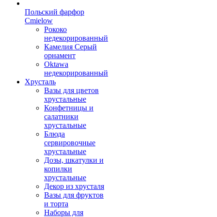
Польский фарфор
Сmielow
Рококо
недекорированный
Камелия Серый
орнамент
Oktawa
недекорированный
Хрусталь
Вазы для цветов
хрустальные
Конфетницы и
салатники
хрустальные
Блюда
сервировочные
хрустальные
Дозы, шкатулки и
копилки
хрустальные
Декор из хрусталя
Вазы для фруктов
и торта
Наборы для