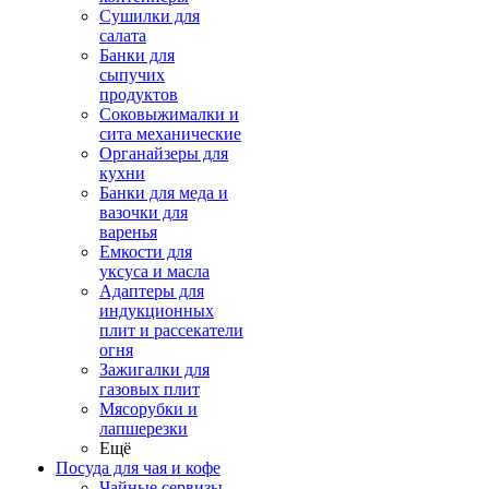
Сушилки для
салата
Банки для
сыпучих
продуктов
Соковыжималки и
сита механические
Органайзеры для
кухни
Банки для меда и
вазочки для
варенья
Емкости для
уксуса и масла
Адаптеры для
индукционных
плит и рассекатели
огня
Зажигалки для
газовых плит
Мясорубки и
лапшерезки
Ещё
Посуда для чая и кофе
Чайные сервизы