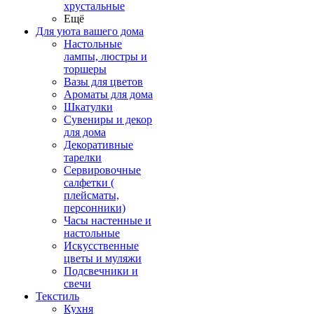
хрустальные
Ещё
Для уюта вашего дома
Настольные
лампы, люстры и
торшеры
Вазы для цветов
Ароматы для дома
Шкатулки
Сувениры и декор
для дома
Декоративные
тарелки
Сервировочные
салфетки (
плейсматы,
персонники)
Часы настенные и
настольные
Искусственные
цветы и муляжи
Подсвечники и
свечи
Текстиль
Кухня