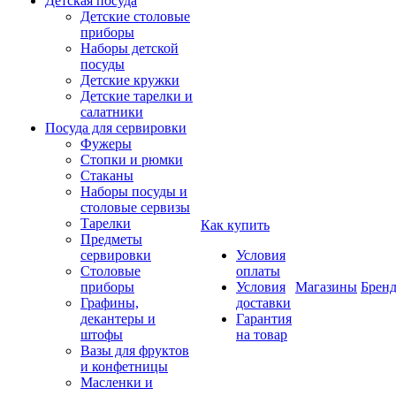
Детская посуда
Детские столовые
приборы
Наборы детской
посуды
Детские кружки
Детские тарелки и
салатники
Посуда для сервировки
Фужеры
Стопки и рюмки
Стаканы
Наборы посуды и
столовые сервизы
Тарелки
Как купить
Предметы
сервировки
Условия
Столовые
оплаты
приборы
Условия
Магазины
Брен
Графины,
доставки
декантеры и
Гарантия
штофы
на товар
Вазы для фруктов
и конфетницы
Масленки и