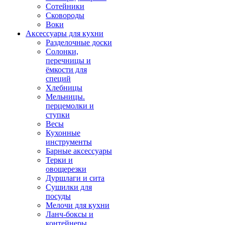
Сотейники
Сковороды
Воки
Аксессуары для кухни
Разделочные доски
Солонки,
перечницы и
ёмкости для
специй
Хлебницы
Мельницы.
перцемолки и
ступки
Весы
Кухонные
инструменты
Барные аксессуары
Терки и
овощерезки
Дуршлаги и сита
Сушилки для
посуды
Мелочи для кухни
Ланч-боксы и
контейнеры