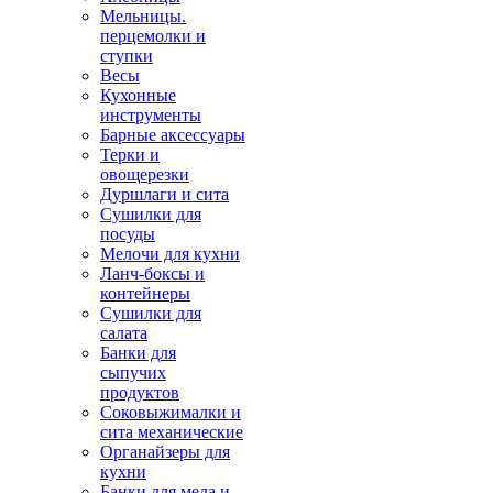
Мельницы.
перцемолки и
ступки
Весы
Кухонные
инструменты
Барные аксессуары
Терки и
овощерезки
Дуршлаги и сита
Сушилки для
посуды
Мелочи для кухни
Ланч-боксы и
контейнеры
Сушилки для
салата
Банки для
сыпучих
продуктов
Соковыжималки и
сита механические
Органайзеры для
кухни
Банки для меда и