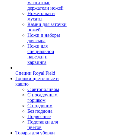
магнитные
держатели ножей
Ножеточки и
мусаты
Камни для заточки
ножей
Ножи и наборы
для сыра
Ножи для
специальной
нарезки и
карвинга
Специи Royal Field
Горшки цветочные и
кашпо
С автополивом
С посадочным
горшком
С поддоном
Без поддона
Подвесные
Подставки для
цветов
Товары для уборки