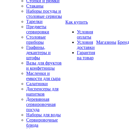
Стопки и рюмки
Стаканы
Наборы посуды и
столовые сервизы
Тарелки
Как купить
Предметы
сервировки
Условия
Столовые
оплаты
приборы
Условия
Магазины
Брен
Графины,
доставки
декантеры и
Гарантия
штофы
на товар
Вазы для фруктов
и конфетницы
Масленки и
емкости для сыра
Салатники
Диспенсеры для
напитков
Деревянная
сервировочная
посуда
Наборы для воды
Сервировочные
блюда