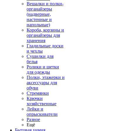
Вешалки и полки-
органайзеры
(надверные,
настенные и
напольные)
Короба, корзины и
органайзеры для
хранения
Гладильные доски
и чехлы
Сушилки для
белья
Ролики и щетки
для одежды
Полки, этажерки и
аксессуары для
обуви
Стремянки
Крючки
хозяйственные
Лейки и
опрыскиватели
Разное
Ещё
Бытовая химия