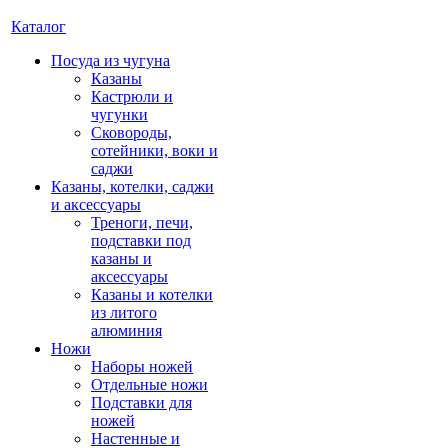
Каталог
Посуда из чугуна
Казаны
Кастрюли и
чугунки
Сковороды,
сотейники, воки и
саджи
Казаны, котелки, саджи
и аксессуары
Треноги, печи,
подставки под
казаны и
аксессуары
Казаны и котелки
из литого
алюминия
Ножи
Наборы ножей
Отдельные ножи
Подставки для
ножей
Настенные и