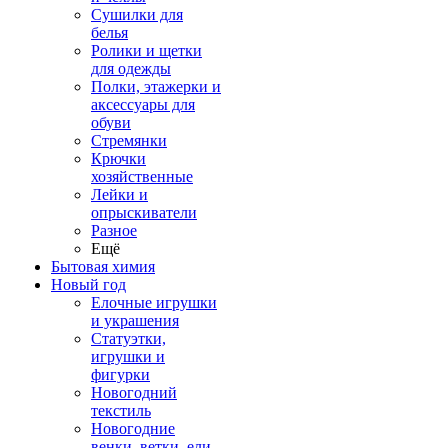
Сушилки для
белья
Ролики и щетки
для одежды
Полки, этажерки и
аксессуары для
обуви
Стремянки
Крючки
хозяйственные
Лейки и
опрыскиватели
Разное
Ещё
Бытовая химия
Новый год
Елочные игрушки
и украшения
Статуэтки,
игрушки и
фигурки
Новогодний
текстиль
Новогодние
венки, ветки, ели