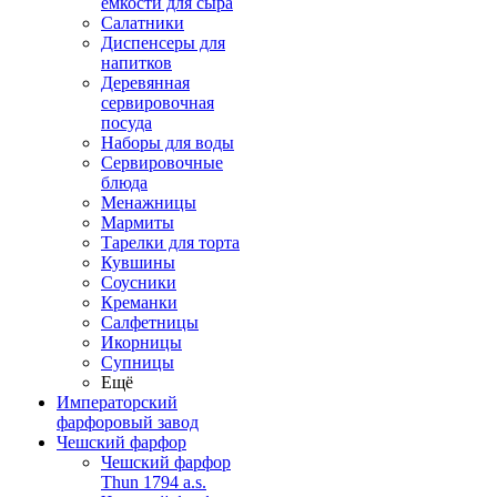
емкости для сыра
Салатники
Диспенсеры для
напитков
Деревянная
сервировочная
посуда
Наборы для воды
Сервировочные
блюда
Менажницы
Мармиты
Тарелки для торта
Кувшины
Соусники
Креманки
Салфетницы
Икорницы
Супницы
Ещё
Императорский
фарфоровый завод
Чешский фарфор
Чешский фарфор
Thun 1794 a.s.