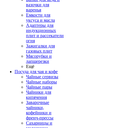
вазочки для
варенья
Емкости для
уксуса и масла
Адаптеры для
индукционных
плит и рассекатели
огня
Зажигалки для
газовых плит
Мясорубки и
лапшерезки
Ещё
Посуда для чая и кофе
Чайные сервизы
Чайные наборы
Чайные пары
Чайники для
кипячения
Заварочные
чайники,
кофейники и
френч-прессы
Сахарницы и