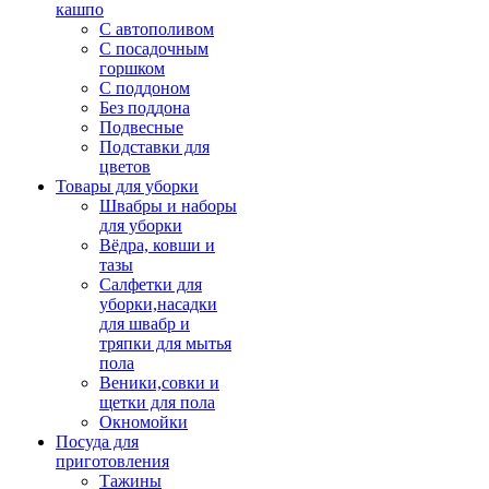
кашпо
С автополивом
С посадочным
горшком
С поддоном
Без поддона
Подвесные
Подставки для
цветов
Товары для уборки
Швабры и наборы
для уборки
Вёдра, ковши и
тазы
Салфетки для
уборки,насадки
для швабр и
тряпки для мытья
пола
Веники,совки и
щетки для пола
Окномойки
Посуда для
приготовления
Тажины