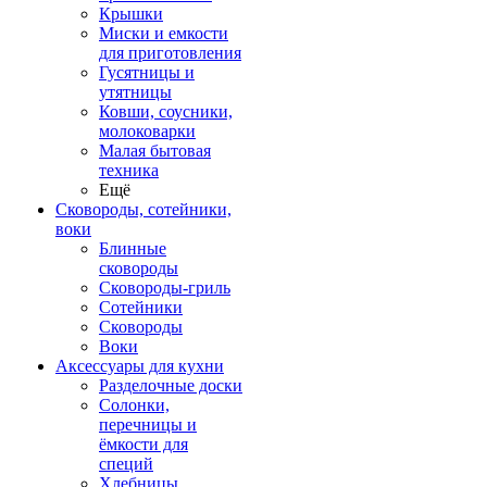
Крышки
Миски и емкости
для приготовления
Гусятницы и
утятницы
Ковши, соусники,
молоковарки
Малая бытовая
техника
Ещё
Сковороды, сотейники,
воки
Блинные
сковороды
Сковороды-гриль
Сотейники
Сковороды
Воки
Аксессуары для кухни
Разделочные доски
Солонки,
перечницы и
ёмкости для
специй
Хлебницы