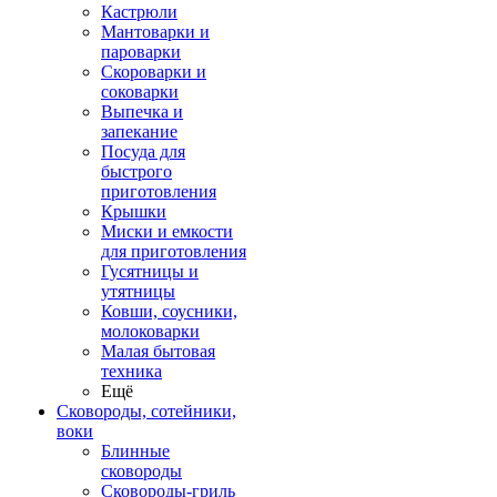
Кастрюли
Мантоварки и
пароварки
Скороварки и
соковарки
Выпечка и
запекание
Посуда для
быстрого
приготовления
Крышки
Миски и емкости
для приготовления
Гусятницы и
утятницы
Ковши, соусники,
молоковарки
Малая бытовая
техника
Ещё
Сковороды, сотейники,
воки
Блинные
сковороды
Сковороды-гриль