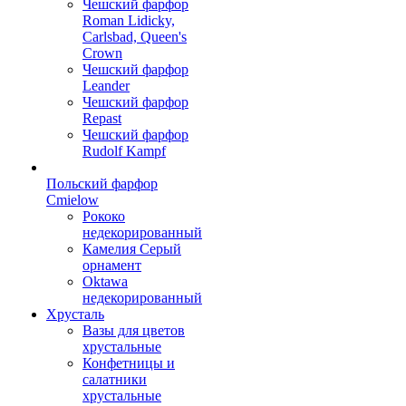
Чешский фарфор
Roman Lidicky,
Carlsbad, Queen's
Crown
Чешский фарфор
Leander
Чешский фарфор
Repast
Чешский фарфор
Rudolf Kampf
Польский фарфор
Сmielow
Рококо
недекорированный
Камелия Серый
орнамент
Oktawa
недекорированный
Хрусталь
Вазы для цветов
хрустальные
Конфетницы и
салатники
хрустальные