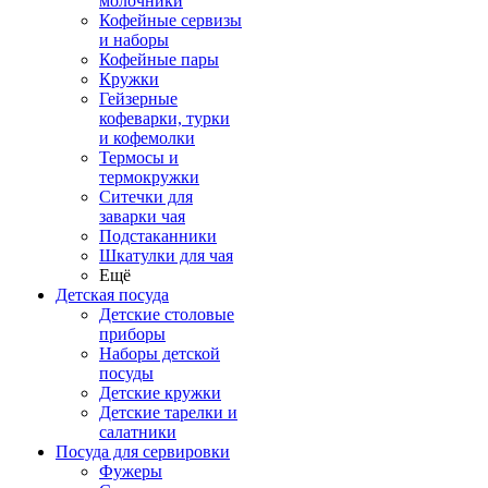
молочники
Кофейные сервизы
и наборы
Кофейные пары
Кружки
Гейзерные
кофеварки, турки
и кофемолки
Термосы и
термокружки
Ситечки для
заварки чая
Подстаканники
Шкатулки для чая
Ещё
Детская посуда
Детские столовые
приборы
Наборы детской
посуды
Детские кружки
Детские тарелки и
салатники
Посуда для сервировки
Фужеры