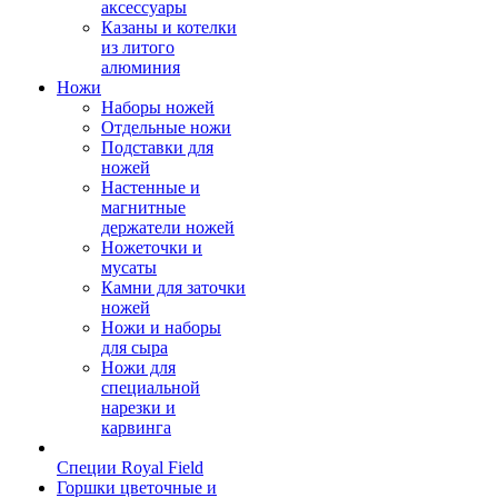
аксессуары
Казаны и котелки
из литого
алюминия
Ножи
Наборы ножей
Отдельные ножи
Подставки для
ножей
Настенные и
магнитные
держатели ножей
Ножеточки и
мусаты
Камни для заточки
ножей
Ножи и наборы
для сыра
Ножи для
специальной
нарезки и
карвинга
Специи Royal Field
Горшки цветочные и