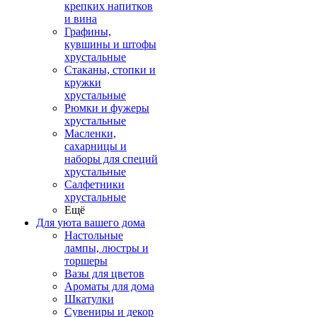
крепких напитков
и вина
Графины,
кувшины и штофы
хрустальные
Стаканы, стопки и
кружки
хрустальные
Рюмки и фужеры
хрустальные
Масленки,
сахарницы и
наборы для специй
хрустальные
Салфетники
хрустальные
Ещё
Для уюта вашего дома
Настольные
лампы, люстры и
торшеры
Вазы для цветов
Ароматы для дома
Шкатулки
Сувениры и декор