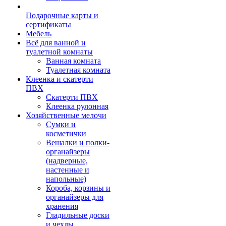
Подарочные карты и
сертификаты
Мебель
Всё для ванной и
туалетной комнаты
Ванная комната
Туалетная комната
Клеенка и скатерти
ПВХ
Скатерти ПВХ
Клеенка рулонная
Хозяйственные мелочи
Сумки и
косметички
Вешалки и полки-
органайзеры
(надверные,
настенные и
напольные)
Короба, корзины и
органайзеры для
хранения
Гладильные доски
и чехлы