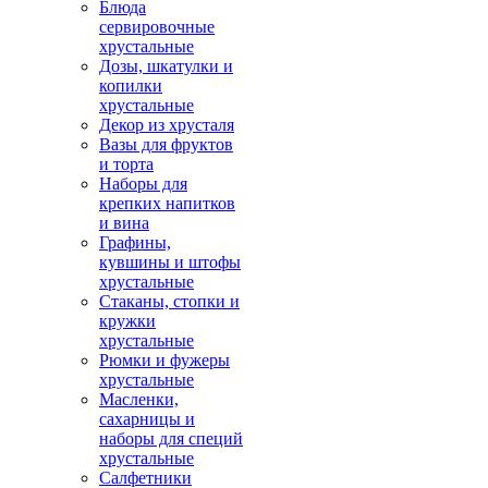
Блюда
сервировочные
хрустальные
Дозы, шкатулки и
копилки
хрустальные
Декор из хрусталя
Вазы для фруктов
и торта
Наборы для
крепких напитков
и вина
Графины,
кувшины и штофы
хрустальные
Стаканы, стопки и
кружки
хрустальные
Рюмки и фужеры
хрустальные
Масленки,
сахарницы и
наборы для специй
хрустальные
Салфетники