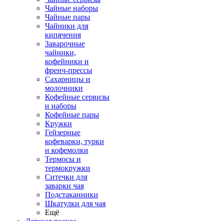
Чайные наборы
Чайные пары
Чайники для
кипячения
Заварочные
чайники,
кофейники и
френч-прессы
Сахарницы и
молочники
Кофейные сервизы
и наборы
Кофейные пары
Кружки
Гейзерные
кофеварки, турки
и кофемолки
Термосы и
термокружки
Ситечки для
заварки чая
Подстаканники
Шкатулки для чая
Ещё