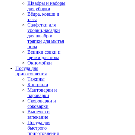
Швабры и наборы
для уборки
Вёдра, ковши и
тазы
Салфетки для
уборки,насадки
для швабр и
тряпки для мытья
пола
Веники,совки и
щетки для пола
Окномойки
Посуда для
приготовления
Тажины
Кастрюли
Мантоварки и
пароварки
Скороварки и
соковарки
Выпечка и
запекание
Посуда для
быстрого
приготовления