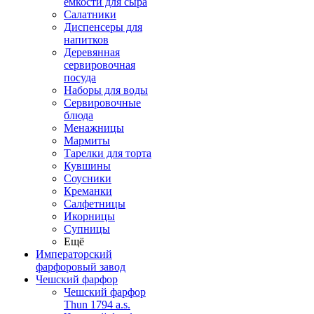
емкости для сыра
Салатники
Диспенсеры для
напитков
Деревянная
сервировочная
посуда
Наборы для воды
Сервировочные
блюда
Менажницы
Мармиты
Тарелки для торта
Кувшины
Соусники
Креманки
Салфетницы
Икорницы
Супницы
Ещё
Императорский
фарфоровый завод
Чешский фарфор
Чешский фарфор
Thun 1794 a.s.