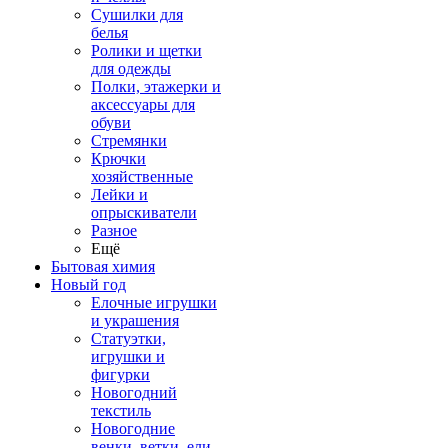
Сушилки для
белья
Ролики и щетки
для одежды
Полки, этажерки и
аксессуары для
обуви
Стремянки
Крючки
хозяйственные
Лейки и
опрыскиватели
Разное
Ещё
Бытовая химия
Новый год
Елочные игрушки
и украшения
Статуэтки,
игрушки и
фигурки
Новогодний
текстиль
Новогодние
венки, ветки, ели