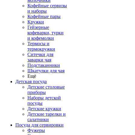
молочники
Кофейные сервизы
и наборы
Кофейные пары
Кружки
Гейзерные
кофеварки, турки
и кофемолки
Термосы и
термокружки
Ситечки для
заварки чая
Подстаканники
Шкатулки для чая
Ещё
Детская посуда
Детские столовые
приборы
Наборы детской
посуды
Детские кружки
Детские тарелки и
салатники
Посуда для сервировки
Фужеры