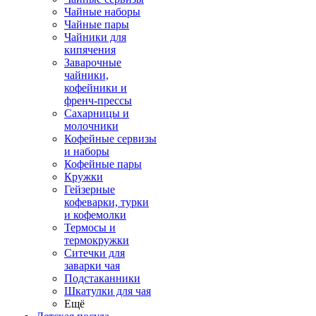
Чайные наборы
Чайные пары
Чайники для
кипячения
Заварочные
чайники,
кофейники и
френч-прессы
Сахарницы и
молочники
Кофейные сервизы
и наборы
Кофейные пары
Кружки
Гейзерные
кофеварки, турки
и кофемолки
Термосы и
термокружки
Ситечки для
заварки чая
Подстаканники
Шкатулки для чая
Ещё