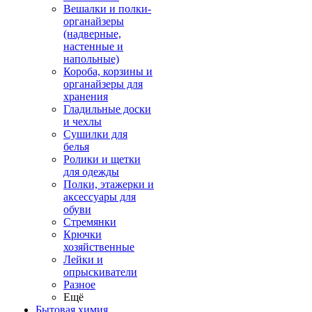
Вешалки и полки-
органайзеры
(надверные,
настенные и
напольные)
Короба, корзины и
органайзеры для
хранения
Гладильные доски
и чехлы
Сушилки для
белья
Ролики и щетки
для одежды
Полки, этажерки и
аксессуары для
обуви
Стремянки
Крючки
хозяйственные
Лейки и
опрыскиватели
Разное
Ещё
Бытовая химия