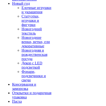
Новый год
Елочные игрушки
и украшения
Статуэтки,
игрушки и
фигурки
Новогодний
текстиль
Новогодние
венки, ветки, ели
декоративные
Новогодняя и
рождественская
посуда
Декор с LED
подсветкой
Фонари,
подсвечники и
свечи
Консервация и
заморозка
Открытки и подарочная
упаковка
Пасха