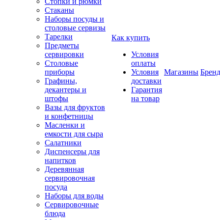
Стопки и рюмки
Стаканы
Наборы посуды и
столовые сервизы
Тарелки
Как купить
Предметы
сервировки
Условия
Столовые
оплаты
приборы
Условия
Магазины
Брен
Графины,
доставки
декантеры и
Гарантия
штофы
на товар
Вазы для фруктов
и конфетницы
Масленки и
емкости для сыра
Салатники
Диспенсеры для
напитков
Деревянная
сервировочная
посуда
Наборы для воды
Сервировочные
блюда