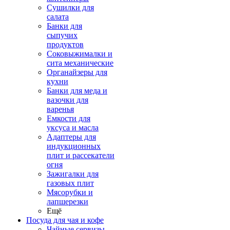
Сушилки для
салата
Банки для
сыпучих
продуктов
Соковыжималки и
сита механические
Органайзеры для
кухни
Банки для меда и
вазочки для
варенья
Емкости для
уксуса и масла
Адаптеры для
индукционных
плит и рассекатели
огня
Зажигалки для
газовых плит
Мясорубки и
лапшерезки
Ещё
Посуда для чая и кофе
Чайные сервизы