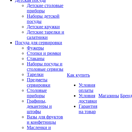
Детская посуда
Детские столовые
приборы
Наборы детской
посуды
Детские кружки
Детские тарелки и
салатники
Посуда для сервировки
Фужеры
Стопки и рюмки
Стаканы
Наборы посуды и
столовые сервизы
Тарелки
Как купить
Предметы
сервировки
Условия
Столовые
оплаты
приборы
Условия
Магазины
Брен
Графины,
доставки
декантеры и
Гарантия
штофы
на товар
Вазы для фруктов
и конфетницы
Масленки и