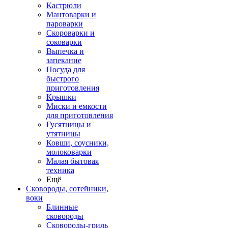
Кастрюли
Мантоварки и
пароварки
Скороварки и
соковарки
Выпечка и
запекание
Посуда для
быстрого
приготовления
Крышки
Миски и емкости
для приготовления
Гусятницы и
утятницы
Ковши, соусники,
молоковарки
Малая бытовая
техника
Ещё
Сковороды, сотейники,
воки
Блинные
сковороды
Сковороды-гриль