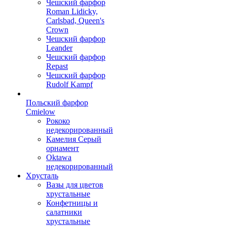
Чешский фарфор
Roman Lidicky,
Carlsbad, Queen's
Crown
Чешский фарфор
Leander
Чешский фарфор
Repast
Чешский фарфор
Rudolf Kampf
Польский фарфор
Сmielow
Рококо
недекорированный
Камелия Серый
орнамент
Oktawa
недекорированный
Хрусталь
Вазы для цветов
хрустальные
Конфетницы и
салатники
хрустальные