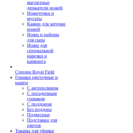
магнитные
держатели ножей
Ножеточки и
мусаты
Камни для заточки
ножей
Ножи и наборы
для сыра
Ножи для
специальной
нарезки и
карвинга
Специи Royal Field
Горшки цветочные и
кашпо
С автополивом
С посадочным
горшком
С поддоном
Без поддона
Подвесные
Подставки для
цветов
Товары для уборки