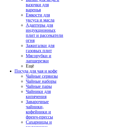
вазочки для
варенья
Емкости для
уксуса и масла
Адаптеры для
индукционных
плит и рассекатели
огня
Зажигалки для
газовых плит
Мясорубки и
лапшерезки
Ещё
Посуда для чая и кофе
Чайные сервизы
Чайные наборы
Чайные пары
Чайники для
кипячения
Заварочные
чайники,
кофейники и
френч-прессы
Сахарницы и