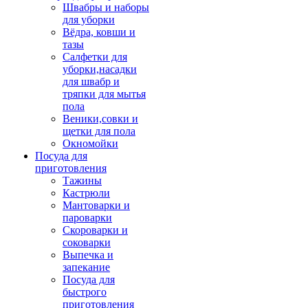
Швабры и наборы
для уборки
Вёдра, ковши и
тазы
Салфетки для
уборки,насадки
для швабр и
тряпки для мытья
пола
Веники,совки и
щетки для пола
Окномойки
Посуда для
приготовления
Тажины
Кастрюли
Мантоварки и
пароварки
Скороварки и
соковарки
Выпечка и
запекание
Посуда для
быстрого
приготовления