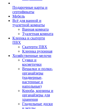
Подарочные карты и
сертификаты
Мебель
Всё для ванной и
туалетной комнаты
Ванная комната
Туалетная комната
Клеенка и скатерти
ПВХ
Скатерти ПВХ
Клеенка рулонная
Хозяйственные мелочи
Сумки и
косметички
Вешалки и полки-
органайзеры
(надверные,
настенные и
напольные)
Короба, корзины и
органайзеры для
хранения
Гладильные доски
и чехлы