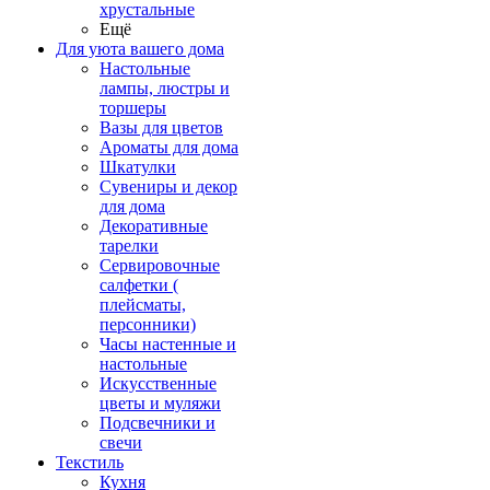
хрустальные
Ещё
Для уюта вашего дома
Настольные
лампы, люстры и
торшеры
Вазы для цветов
Ароматы для дома
Шкатулки
Сувениры и декор
для дома
Декоративные
тарелки
Сервировочные
салфетки (
плейсматы,
персонники)
Часы настенные и
настольные
Искусственные
цветы и муляжи
Подсвечники и
свечи
Текстиль
Кухня