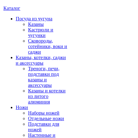
Каталог
Посуда из чугуна
Казаны
Кастрюли и
чугунки
Сковороды,
сотейники, воки и
саджи
Казаны, котелки, саджи
и аксессуары
Треноги, печи,
подставки под
казаны и
аксессуары
Казаны и котелки
из литого
алюминия
Ножи
Наборы ножей
Отдельные ножи
Подставки для
ножей
Настенные и