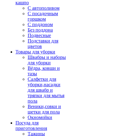
кашпо
С автополивом
С посадочным
горшком
С поддоном
Без поддона
Подвесные
Подставки для
цветов
Товары для уборки
Швабры и наборы
для уборки
Вёдра, ковши и
тазы
Салфетки для
уборки,насадки
для швабр и
тряпки для мытья
пола
Веники,совки и
щетки для пола
Окномойки
Посуда для
приготовления
Тажины