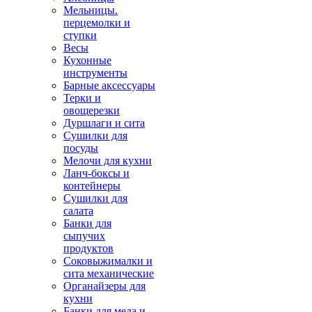
Мельницы.
перцемолки и
ступки
Весы
Кухонные
инструменты
Барные аксессуары
Терки и
овощерезки
Дуршлаги и сита
Сушилки для
посуды
Мелочи для кухни
Ланч-боксы и
контейнеры
Сушилки для
салата
Банки для
сыпучих
продуктов
Соковыжималки и
сита механические
Органайзеры для
кухни
Банки для меда и