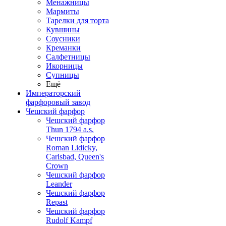
Менажницы
Мармиты
Тарелки для торта
Кувшины
Соусники
Креманки
Салфетницы
Икорницы
Супницы
Ещё
Императорский
фарфоровый завод
Чешский фарфор
Чешский фарфор
Thun 1794 a.s.
Чешский фарфор
Roman Lidicky,
Carlsbad, Queen's
Crown
Чешский фарфор
Leander
Чешский фарфор
Repast
Чешский фарфор
Rudolf Kampf