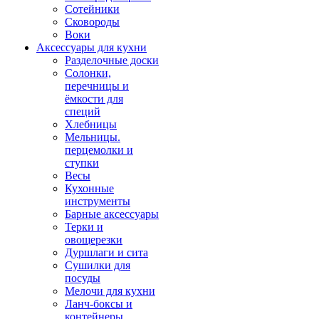
Сотейники
Сковороды
Воки
Аксессуары для кухни
Разделочные доски
Солонки,
перечницы и
ёмкости для
специй
Хлебницы
Мельницы.
перцемолки и
ступки
Весы
Кухонные
инструменты
Барные аксессуары
Терки и
овощерезки
Дуршлаги и сита
Сушилки для
посуды
Мелочи для кухни
Ланч-боксы и
контейнеры