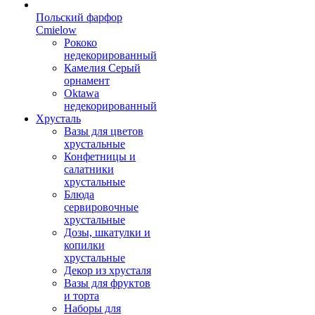
Польский фарфор
Сmielow
Рококо
недекорированный
Камелия Серый
орнамент
Oktawa
недекорированный
Хрусталь
Вазы для цветов
хрустальные
Конфетницы и
салатники
хрустальные
Блюда
сервировочные
хрустальные
Дозы, шкатулки и
копилки
хрустальные
Декор из хрусталя
Вазы для фруктов
и торта
Наборы для