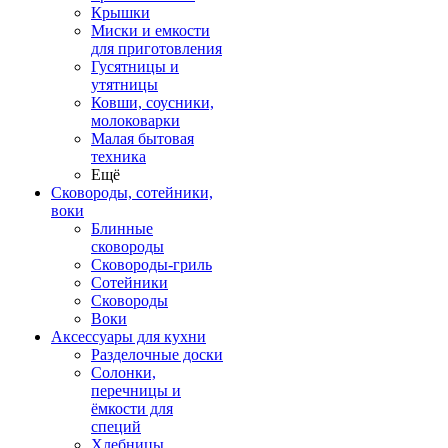
Крышки
Миски и емкости
для приготовления
Гусятницы и
утятницы
Ковши, соусники,
молоковарки
Малая бытовая
техника
Ещё
Сковороды, сотейники,
воки
Блинные
сковороды
Сковороды-гриль
Сотейники
Сковороды
Воки
Аксессуары для кухни
Разделочные доски
Солонки,
перечницы и
ёмкости для
специй
Хлебницы