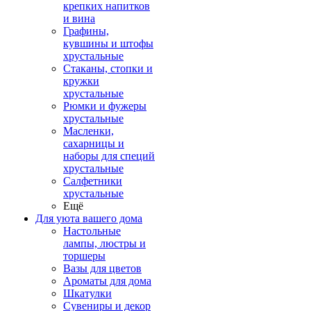
крепких напитков
и вина
Графины,
кувшины и штофы
хрустальные
Стаканы, стопки и
кружки
хрустальные
Рюмки и фужеры
хрустальные
Масленки,
сахарницы и
наборы для специй
хрустальные
Салфетники
хрустальные
Ещё
Для уюта вашего дома
Настольные
лампы, люстры и
торшеры
Вазы для цветов
Ароматы для дома
Шкатулки
Сувениры и декор