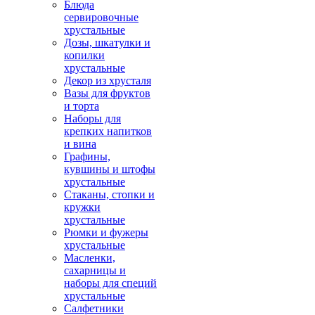
Блюда
сервировочные
хрустальные
Дозы, шкатулки и
копилки
хрустальные
Декор из хрусталя
Вазы для фруктов
и торта
Наборы для
крепких напитков
и вина
Графины,
кувшины и штофы
хрустальные
Стаканы, стопки и
кружки
хрустальные
Рюмки и фужеры
хрустальные
Масленки,
сахарницы и
наборы для специй
хрустальные
Салфетники