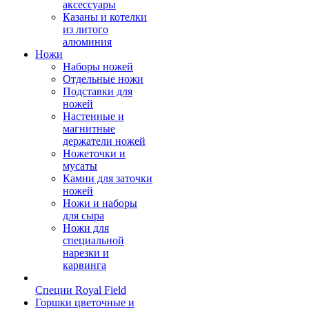
аксессуары
Казаны и котелки
из литого
алюминия
Ножи
Наборы ножей
Отдельные ножи
Подставки для
ножей
Настенные и
магнитные
держатели ножей
Ножеточки и
мусаты
Камни для заточки
ножей
Ножи и наборы
для сыра
Ножи для
специальной
нарезки и
карвинга
Специи Royal Field
Горшки цветочные и