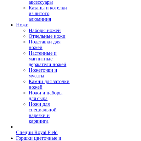
аксессуары
Казаны и котелки
из литого
алюминия
Ножи
Наборы ножей
Отдельные ножи
Подставки для
ножей
Настенные и
магнитные
держатели ножей
Ножеточки и
мусаты
Камни для заточки
ножей
Ножи и наборы
для сыра
Ножи для
специальной
нарезки и
карвинга
Специи Royal Field
Горшки цветочные и