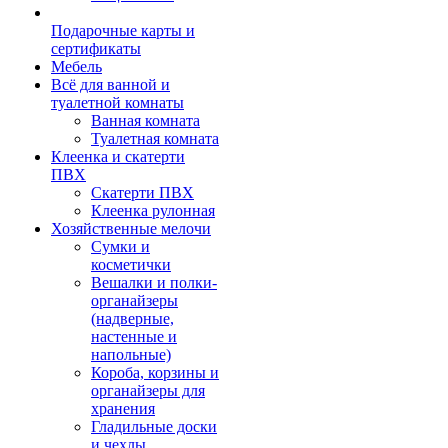
Подарочные карты и
сертификаты
Мебель
Всё для ванной и
туалетной комнаты
Ванная комната
Туалетная комната
Клеенка и скатерти
ПВХ
Скатерти ПВХ
Клеенка рулонная
Хозяйственные мелочи
Сумки и
косметички
Вешалки и полки-
органайзеры
(надверные,
настенные и
напольные)
Короба, корзины и
органайзеры для
хранения
Гладильные доски
и чехлы