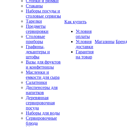
Стопки и рюмки
Стаканы
Наборы посуды и
столовые сервизы
Тарелки
Как купить
Предметы
сервировки
Условия
Столовые
оплаты
приборы
Условия
Магазины
Брен
Графины,
доставки
декантеры и
Гарантия
штофы
на товар
Вазы для фруктов
и конфетницы
Масленки и
емкости для сыра
Салатники
Диспенсеры для
напитков
Деревянная
сервировочная
посуда
Наборы для воды
Сервировочные
блюда