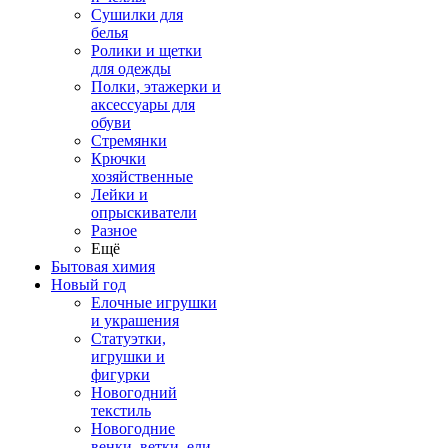
Сушилки для
белья
Ролики и щетки
для одежды
Полки, этажерки и
аксессуары для
обуви
Стремянки
Крючки
хозяйственные
Лейки и
опрыскиватели
Разное
Ещё
Бытовая химия
Новый год
Елочные игрушки
и украшения
Статуэтки,
игрушки и
фигурки
Новогодний
текстиль
Новогодние
венки, ветки, ели