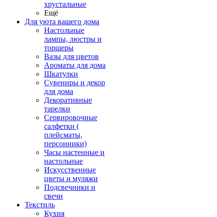
хрустальные
Ещё
Для уюта вашего дома
Настольные
лампы, люстры и
торшеры
Вазы для цветов
Ароматы для дома
Шкатулки
Сувениры и декор
для дома
Декоративные
тарелки
Сервировочные
салфетки (
плейсматы,
персонники)
Часы настенные и
настольные
Искусственные
цветы и муляжи
Подсвечники и
свечи
Текстиль
Кухня