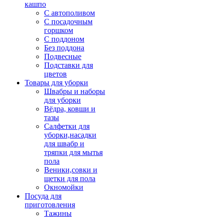
кашпо
С автополивом
С посадочным
горшком
С поддоном
Без поддона
Подвесные
Подставки для
цветов
Товары для уборки
Швабры и наборы
для уборки
Вёдра, ковши и
тазы
Салфетки для
уборки,насадки
для швабр и
тряпки для мытья
пола
Веники,совки и
щетки для пола
Окномойки
Посуда для
приготовления
Тажины