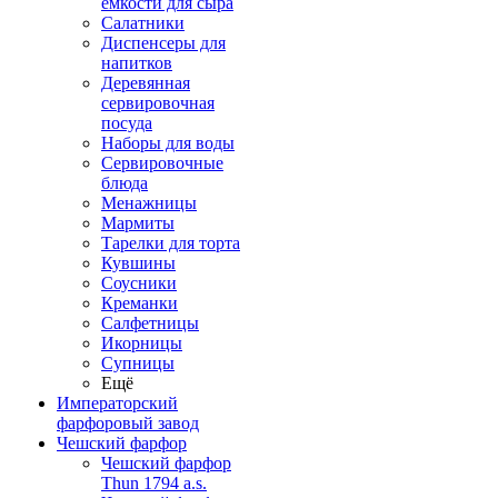
емкости для сыра
Салатники
Диспенсеры для
напитков
Деревянная
сервировочная
посуда
Наборы для воды
Сервировочные
блюда
Менажницы
Мармиты
Тарелки для торта
Кувшины
Соусники
Креманки
Салфетницы
Икорницы
Супницы
Ещё
Императорский
фарфоровый завод
Чешский фарфор
Чешский фарфор
Thun 1794 a.s.