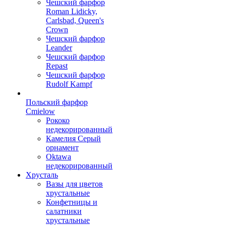
Чешский фарфор
Roman Lidicky,
Carlsbad, Queen's
Crown
Чешский фарфор
Leander
Чешский фарфор
Repast
Чешский фарфор
Rudolf Kampf
Польский фарфор
Сmielow
Рококо
недекорированный
Камелия Серый
орнамент
Oktawa
недекорированный
Хрусталь
Вазы для цветов
хрустальные
Конфетницы и
салатники
хрустальные