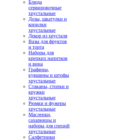
Блюда
сервировочные
хрустальные
Дозы, шкатулки и
копилки
хрустальные
Декор из хрусталя
Вазы для фруктов
и торта
Наборы для
крепких напитков
и вина
Графины,
кувшины и штофы
хрустальные
Стаканы, стопки и
кружки
хрустальные
Рюмки и фужеры
хрустальные
Масленки,
сахарницы и
наборы для специй
хрустальные
Салфетники