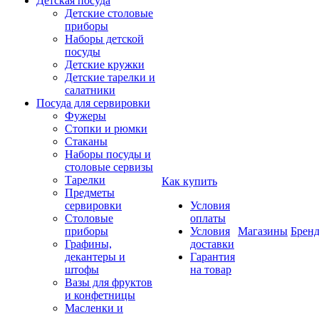
Детская посуда
Детские столовые
приборы
Наборы детской
посуды
Детские кружки
Детские тарелки и
салатники
Посуда для сервировки
Фужеры
Стопки и рюмки
Стаканы
Наборы посуды и
столовые сервизы
Тарелки
Как купить
Предметы
сервировки
Условия
Столовые
оплаты
приборы
Условия
Магазины
Брен
Графины,
доставки
декантеры и
Гарантия
штофы
на товар
Вазы для фруктов
и конфетницы
Масленки и