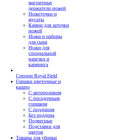
магнитные
держатели ножей
Ножеточки и
мусаты
Камни для заточки
ножей
Ножи и наборы
для сыра
Ножи для
специальной
нарезки и
карвинга
Специи Royal Field
Горшки цветочные и
кашпо
С автополивом
С посадочным
горшком
С поддоном
Без поддона
Подвесные
Подставки для
цветов
Товары для уборки