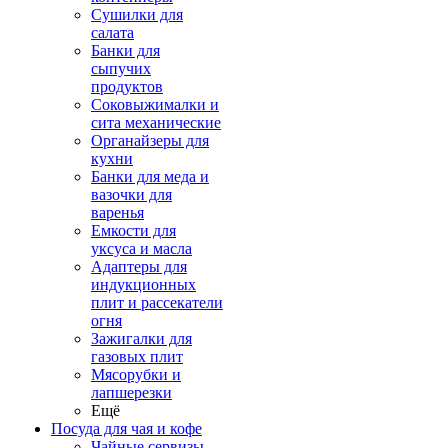
Сушилки для
салата
Банки для
сыпучих
продуктов
Соковыжималки и
сита механические
Органайзеры для
кухни
Банки для меда и
вазочки для
варенья
Емкости для
уксуса и масла
Адаптеры для
индукционных
плит и рассекатели
огня
Зажигалки для
газовых плит
Мясорубки и
лапшерезки
Ещё
Посуда для чая и кофе
Чайные сервизы