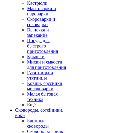
Кастрюли
Мантоварки и
пароварки
Скороварки и
соковарки
Выпечка и
запекание
Посуда для
быстрого
приготовления
Крышки
Миски и емкости
для приготовления
Гусятницы и
утятницы
Ковши, соусники,
молоковарки
Малая бытовая
техника
Ещё
Сковороды, сотейники,
воки
Блинные
сковороды
Сковороды-гриль