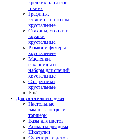
крепких напитков
и вина
Графины,
кувшины и штофы
хрустальные
Стаканы, стопки и
кружки
хрустальные
Рюмки и фужеры
хрустальные
Масленки,
сахарницы и
наборы для специй
хрустальные
Салфетники
хрустальные
Ещё
Для уюта вашего дома
Настольные
лампы, люстры и
торшеры
Вазы для цветов
Ароматы для дома
Шкатулки
Сувениры и декор