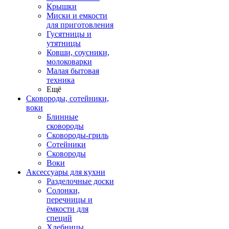
Крышки
Миски и емкости
для приготовления
Гусятницы и
утятницы
Ковши, соусники,
молоковарки
Малая бытовая
техника
Ещё
Сковороды, сотейники,
воки
Блинные
сковороды
Сковороды-гриль
Сотейники
Сковороды
Воки
Аксессуары для кухни
Разделочные доски
Солонки,
перечницы и
ёмкости для
специй
Хлебницы