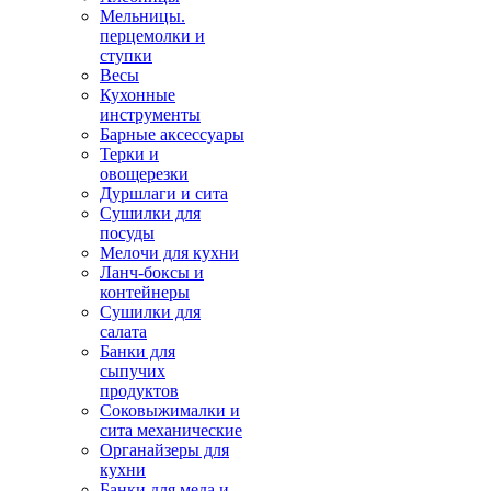
Мельницы.
перцемолки и
ступки
Весы
Кухонные
инструменты
Барные аксессуары
Терки и
овощерезки
Дуршлаги и сита
Сушилки для
посуды
Мелочи для кухни
Ланч-боксы и
контейнеры
Сушилки для
салата
Банки для
сыпучих
продуктов
Соковыжималки и
сита механические
Органайзеры для
кухни
Банки для меда и