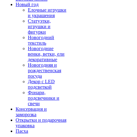
Новый год
Елочные игрушки
и украшения
Статуэтки,
игрушки и
фигурки
Новогодний
текстиль
Новогодние
венки, ветки, ели
декоративные
Новогодняя и
рождественская
посуда
Декор с LED
подсветкой
Фонари,
подсвечники и
свечи
Консервация и
заморозка
Открытки и подарочная
упаковка
Пасха