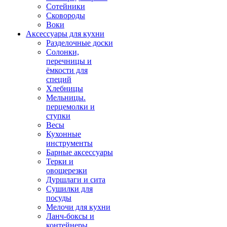
Сотейники
Сковороды
Воки
Аксессуары для кухни
Разделочные доски
Солонки,
перечницы и
ёмкости для
специй
Хлебницы
Мельницы.
перцемолки и
ступки
Весы
Кухонные
инструменты
Барные аксессуары
Терки и
овощерезки
Дуршлаги и сита
Сушилки для
посуды
Мелочи для кухни
Ланч-боксы и
контейнеры