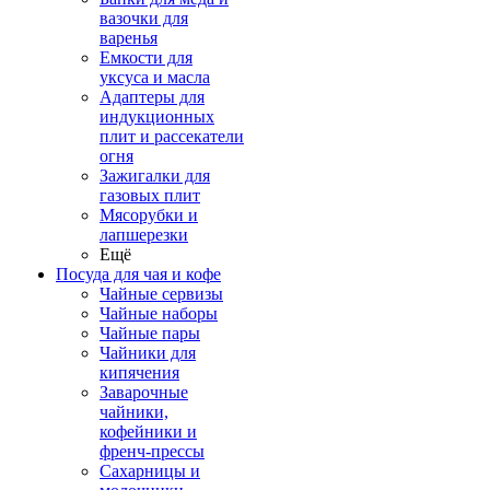
вазочки для
варенья
Емкости для
уксуса и масла
Адаптеры для
индукционных
плит и рассекатели
огня
Зажигалки для
газовых плит
Мясорубки и
лапшерезки
Ещё
Посуда для чая и кофе
Чайные сервизы
Чайные наборы
Чайные пары
Чайники для
кипячения
Заварочные
чайники,
кофейники и
френч-прессы
Сахарницы и