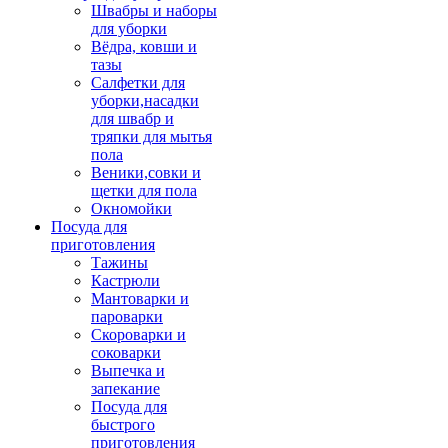
Швабры и наборы
для уборки
Вёдра, ковши и
тазы
Салфетки для
уборки,насадки
для швабр и
тряпки для мытья
пола
Веники,совки и
щетки для пола
Окномойки
Посуда для
приготовления
Тажины
Кастрюли
Мантоварки и
пароварки
Скороварки и
соковарки
Выпечка и
запекание
Посуда для
быстрого
приготовления