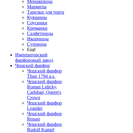
Менажницы
Мармиты
Тарелки для торта
Кувшины
Соусники
Креманки
Салфетницы
Икорницы
Супницы
Ещё
Императорский
фарфоровый завод
Чешский фарфор
Чешский фарфор
Thun 1794 a.s.
Чешский фарфор
Roman Lidicky,
Carlsbad, Queen's
Crown
Чешский фарфор
Leander
Чешский фарфор
Repast
Чешский фарфор
Rudolf Kampf