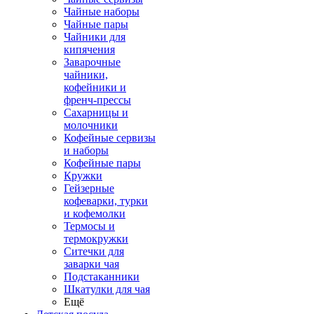
Чайные наборы
Чайные пары
Чайники для
кипячения
Заварочные
чайники,
кофейники и
френч-прессы
Сахарницы и
молочники
Кофейные сервизы
и наборы
Кофейные пары
Кружки
Гейзерные
кофеварки, турки
и кофемолки
Термосы и
термокружки
Ситечки для
заварки чая
Подстаканники
Шкатулки для чая
Ещё