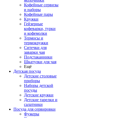
молочники
Кофейные сервизы
и наборы
Кофейные пары
Кружки
Гейзерные
кофеварки, турки
и кофемолки
Термосы и
термокружки
Ситечки для
заварки чая
Подстаканники
Шкатулки для чая
Ещё
Детская посуда
Детские столовые
приборы
Наборы детской
посуды
Детские кружки
Детские тарелки и
салатники
Посуда для сервировки
Фужеры