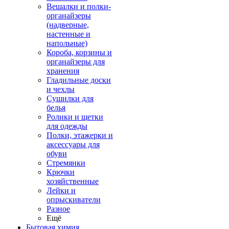
Вешалки и полки-
органайзеры
(надверные,
настенные и
напольные)
Короба, корзины и
органайзеры для
хранения
Гладильные доски
и чехлы
Сушилки для
белья
Ролики и щетки
для одежды
Полки, этажерки и
аксессуары для
обуви
Стремянки
Крючки
хозяйственные
Лейки и
опрыскиватели
Разное
Ещё
Бытовая химия