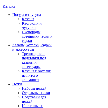
Каталог
Посуда из чугуна
Казаны
Кастрюли и
чугунки
Сковороды,
сотейники, воки и
саджи
Казаны, котелки, саджи
и аксессуары
Треноги, печи,
подставки под
казаны и
аксессуары
Казаны и котелки
из литого
алюминия
Ножи
Наборы ножей
Отдельные ножи
Подставки для
ножей
Настенные и