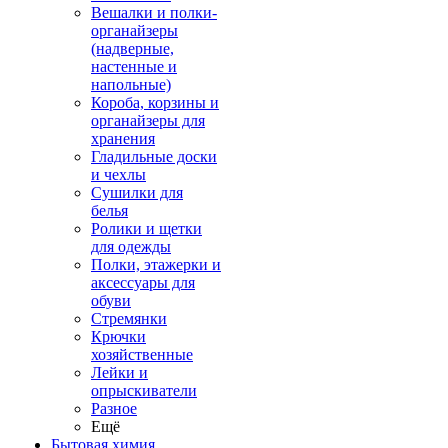
Вешалки и полки-
органайзеры
(надверные,
настенные и
напольные)
Короба, корзины и
органайзеры для
хранения
Гладильные доски
и чехлы
Сушилки для
белья
Ролики и щетки
для одежды
Полки, этажерки и
аксессуары для
обуви
Стремянки
Крючки
хозяйственные
Лейки и
опрыскиватели
Разное
Ещё
Бытовая химия