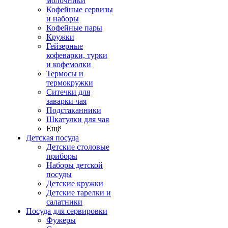
молочники
Кофейные сервизы
и наборы
Кофейные пары
Кружки
Гейзерные
кофеварки, турки
и кофемолки
Термосы и
термокружки
Ситечки для
заварки чая
Подстаканники
Шкатулки для чая
Ещё
Детская посуда
Детские столовые
приборы
Наборы детской
посуды
Детские кружки
Детские тарелки и
салатники
Посуда для сервировки
Фужеры