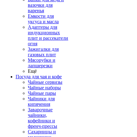
вазочки для
варенья
Емкости для
уксуса и масла
Адаптеры для
индукционных
плит и рассекатели
огня
Зажигалки для
газовых плит
Мясорубки и
лапшерезки
Ещё
Посуда для чая и кофе
Чайные сервизы
Чайные наборы
Чайные пары
Чайники для
кипячения
Заварочные
чайники,
кофейники и
френч-прессы
Сахарницы и