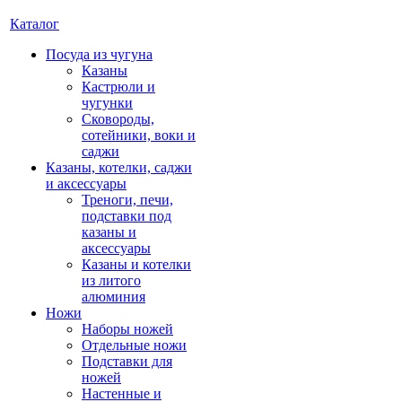
Каталог
Посуда из чугуна
Казаны
Кастрюли и
чугунки
Сковороды,
сотейники, воки и
саджи
Казаны, котелки, саджи
и аксессуары
Треноги, печи,
подставки под
казаны и
аксессуары
Казаны и котелки
из литого
алюминия
Ножи
Наборы ножей
Отдельные ножи
Подставки для
ножей
Настенные и