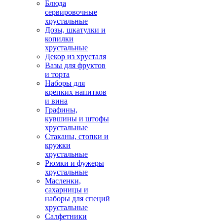
Блюда
сервировочные
хрустальные
Дозы, шкатулки и
копилки
хрустальные
Декор из хрусталя
Вазы для фруктов
и торта
Наборы для
крепких напитков
и вина
Графины,
кувшины и штофы
хрустальные
Стаканы, стопки и
кружки
хрустальные
Рюмки и фужеры
хрустальные
Масленки,
сахарницы и
наборы для специй
хрустальные
Салфетники