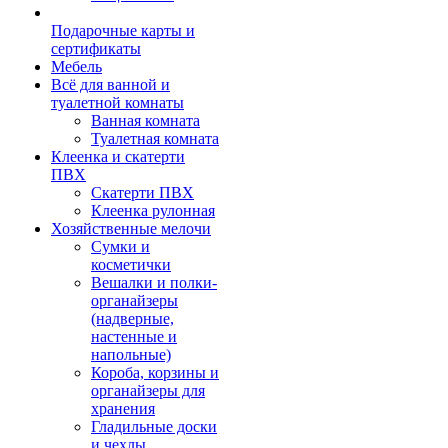
Подарочные карты и
сертификаты
Мебель
Всё для ванной и
туалетной комнаты
Ванная комната
Туалетная комната
Клеенка и скатерти
ПВХ
Скатерти ПВХ
Клеенка рулонная
Хозяйственные мелочи
Сумки и
косметички
Вешалки и полки-
органайзеры
(надверные,
настенные и
напольные)
Короба, корзины и
органайзеры для
хранения
Гладильные доски
и чехлы