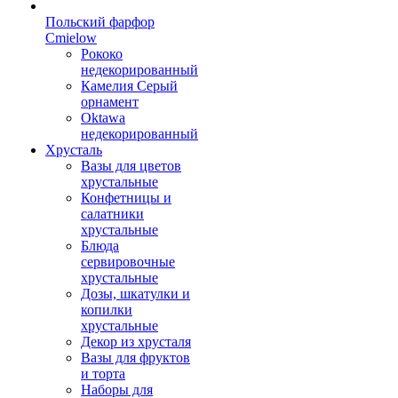
Польский фарфор
Сmielow
Рококо
недекорированный
Камелия Серый
орнамент
Oktawa
недекорированный
Хрусталь
Вазы для цветов
хрустальные
Конфетницы и
салатники
хрустальные
Блюда
сервировочные
хрустальные
Дозы, шкатулки и
копилки
хрустальные
Декор из хрусталя
Вазы для фруктов
и торта
Наборы для