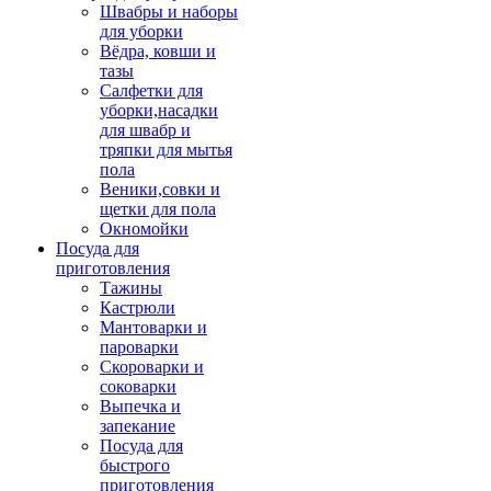
Швабры и наборы
для уборки
Вёдра, ковши и
тазы
Салфетки для
уборки,насадки
для швабр и
тряпки для мытья
пола
Веники,совки и
щетки для пола
Окномойки
Посуда для
приготовления
Тажины
Кастрюли
Мантоварки и
пароварки
Скороварки и
соковарки
Выпечка и
запекание
Посуда для
быстрого
приготовления