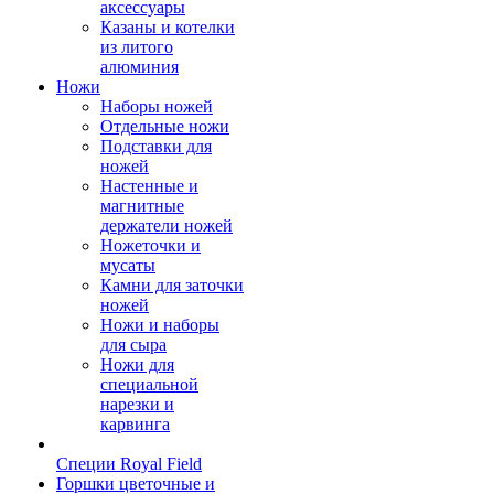
аксессуары
Казаны и котелки
из литого
алюминия
Ножи
Наборы ножей
Отдельные ножи
Подставки для
ножей
Настенные и
магнитные
держатели ножей
Ножеточки и
мусаты
Камни для заточки
ножей
Ножи и наборы
для сыра
Ножи для
специальной
нарезки и
карвинга
Специи Royal Field
Горшки цветочные и