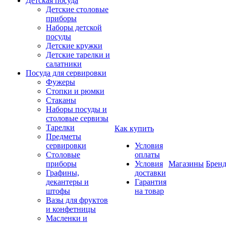
Детская посуда
Детские столовые
приборы
Наборы детской
посуды
Детские кружки
Детские тарелки и
салатники
Посуда для сервировки
Фужеры
Стопки и рюмки
Стаканы
Наборы посуды и
столовые сервизы
Тарелки
Как купить
Предметы
сервировки
Условия
Столовые
оплаты
приборы
Условия
Магазины
Брен
Графины,
доставки
декантеры и
Гарантия
штофы
на товар
Вазы для фруктов
и конфетницы
Масленки и