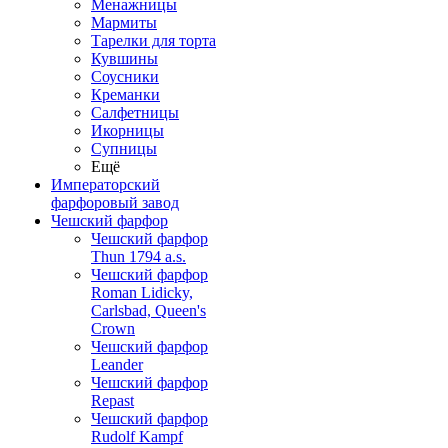
Менажницы
Мармиты
Тарелки для торта
Кувшины
Соусники
Креманки
Салфетницы
Икорницы
Супницы
Ещё
Императорский
фарфоровый завод
Чешский фарфор
Чешский фарфор
Thun 1794 a.s.
Чешский фарфор
Roman Lidicky,
Carlsbad, Queen's
Crown
Чешский фарфор
Leander
Чешский фарфор
Repast
Чешский фарфор
Rudolf Kampf