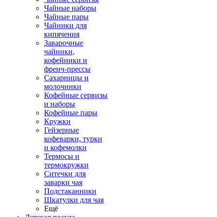
Чайные наборы
Чайные пары
Чайники для
кипячения
Заварочные
чайники,
кофейники и
френч-прессы
Сахарницы и
молочники
Кофейные сервизы
и наборы
Кофейные пары
Кружки
Гейзерные
кофеварки, турки
и кофемолки
Термосы и
термокружки
Ситечки для
заварки чая
Подстаканники
Шкатулки для чая
Ещё