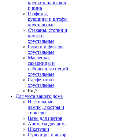
крепких напитков
и вина
Графины,
кувшины и штофы
хрустальные
Стаканы, стопки и
кружки
хрустальные
Рюмки и фужеры
хрустальные
Масленки,
сахарницы и
наборы для специй
хрустальные
Салфетники
хрустальные
Ещё
Для уюта вашего дома
Настольные
лампы, люстры и
торшеры
Вазы для цветов
Ароматы для дома
Шкатулки
Сувениры и декор