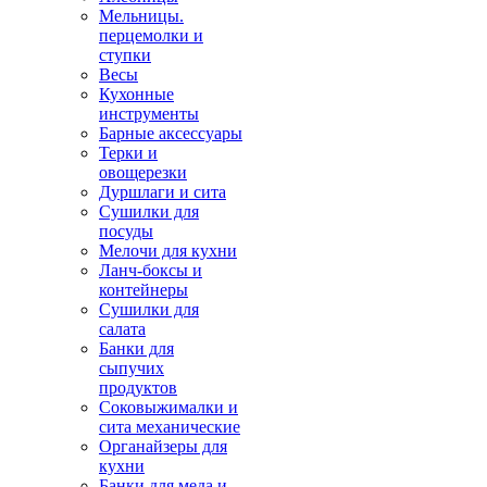
Мельницы.
перцемолки и
ступки
Весы
Кухонные
инструменты
Барные аксессуары
Терки и
овощерезки
Дуршлаги и сита
Сушилки для
посуды
Мелочи для кухни
Ланч-боксы и
контейнеры
Сушилки для
салата
Банки для
сыпучих
продуктов
Соковыжималки и
сита механические
Органайзеры для
кухни
Банки для меда и