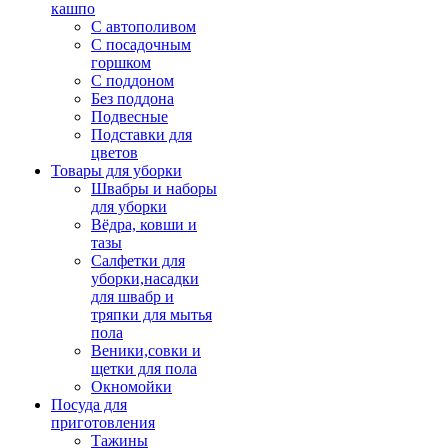
кашпо
С автополивом
С посадочным
горшком
С поддоном
Без поддона
Подвесные
Подставки для
цветов
Товары для уборки
Швабры и наборы
для уборки
Вёдра, ковши и
тазы
Салфетки для
уборки,насадки
для швабр и
тряпки для мытья
пола
Веники,совки и
щетки для пола
Окномойки
Посуда для
приготовления
Тажины