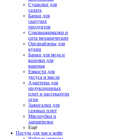
Сушилки для
салата
Банки для
сыпучих
продуктов
Соковыжималки и
сита механические
Органайзеры для
кухни
Банки для меда и
вазочки для
варенья
Емкости для
уксуса и масла
Адаптеры для
индукционных
плит и рассекатели
огня
Зажигалки для
газовых плит
Мясорубки и
лапшерезки
Ещё
Посуда для чая и кофе
Чайные сервизы