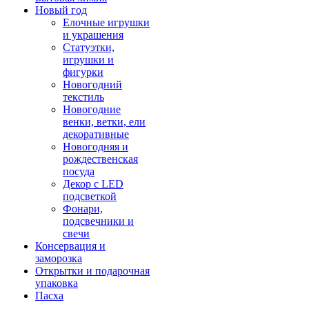
Новый год
Елочные игрушки
и украшения
Статуэтки,
игрушки и
фигурки
Новогодний
текстиль
Новогодние
венки, ветки, ели
декоративные
Новогодняя и
рождественская
посуда
Декор с LED
подсветкой
Фонари,
подсвечники и
свечи
Консервация и
заморозка
Открытки и подарочная
упаковка
Пасха