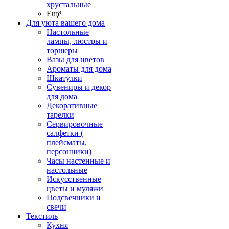
хрустальные
Ещё
Для уюта вашего дома
Настольные
лампы, люстры и
торшеры
Вазы для цветов
Ароматы для дома
Шкатулки
Сувениры и декор
для дома
Декоративные
тарелки
Сервировочные
салфетки (
плейсматы,
персонники)
Часы настенные и
настольные
Искусственные
цветы и муляжи
Подсвечники и
свечи
Текстиль
Кухня