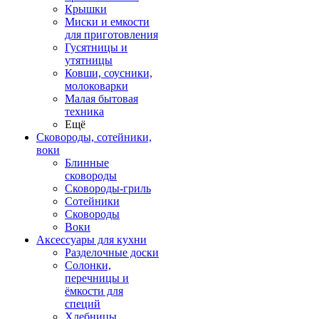
Крышки
Миски и емкости
для приготовления
Гусятницы и
утятницы
Ковши, соусники,
молоковарки
Малая бытовая
техника
Ещё
Сковороды, сотейники,
воки
Блинные
сковороды
Сковороды-гриль
Сотейники
Сковороды
Воки
Аксессуары для кухни
Разделочные доски
Солонки,
перечницы и
ёмкости для
специй
Хлебницы