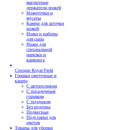
магнитные
держатели ножей
Ножеточки и
мусаты
Камни для заточки
ножей
Ножи и наборы
для сыра
Ножи для
специальной
нарезки и
карвинга
Специи Royal Field
Горшки цветочные и
кашпо
С автополивом
С посадочным
горшком
С поддоном
Без поддона
Подвесные
Подставки для
цветов
Товары для уборки