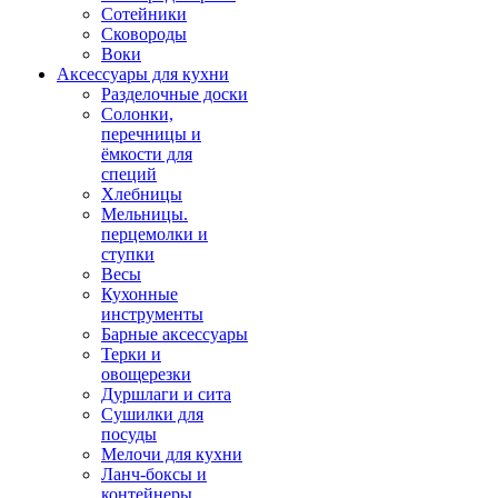
Сотейники
Сковороды
Воки
Аксессуары для кухни
Разделочные доски
Солонки,
перечницы и
ёмкости для
специй
Хлебницы
Мельницы.
перцемолки и
ступки
Весы
Кухонные
инструменты
Барные аксессуары
Терки и
овощерезки
Дуршлаги и сита
Сушилки для
посуды
Мелочи для кухни
Ланч-боксы и
контейнеры