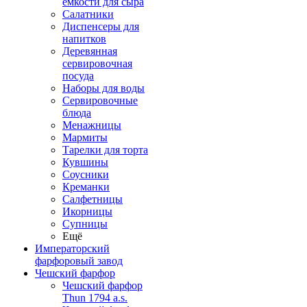
емкости для сыра
Салатники
Диспенсеры для
напитков
Деревянная
сервировочная
посуда
Наборы для воды
Сервировочные
блюда
Менажницы
Мармиты
Тарелки для торта
Кувшины
Соусники
Креманки
Салфетницы
Икорницы
Супницы
Ещё
Императорский
фарфоровый завод
Чешский фарфор
Чешский фарфор
Thun 1794 a.s.