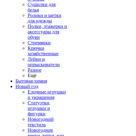
Сушилки для
белья
Ролики и щетки
для одежды
Полки, этажерки и
аксессуары для
обуви
Стремянки
Крючки
хозяйственные
Лейки и
опрыскиватели
Разное
Ещё
Бытовая химия
Новый год
Елочные игрушки
и украшения
Статуэтки,
игрушки и
фигурки
Новогодний
текстиль
Новогодние
венки, ветки, ели