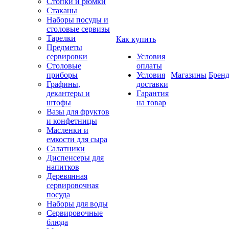
Стопки и рюмки
Стаканы
Наборы посуды и
столовые сервизы
Тарелки
Как купить
Предметы
сервировки
Условия
Столовые
оплаты
приборы
Условия
Магазины
Брен
Графины,
доставки
декантеры и
Гарантия
штофы
на товар
Вазы для фруктов
и конфетницы
Масленки и
емкости для сыра
Салатники
Диспенсеры для
напитков
Деревянная
сервировочная
посуда
Наборы для воды
Сервировочные
блюда