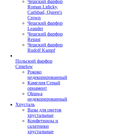
Чешский фарфор
Roman Lidicky,
Carlsbad, Queen's
Crown
Чешский фарфор
Leander
Чешский фарфор
Repast
Чешский фарфор
Rudolf Kampf
Польский фарфор
Сmielow
Рококо
недекорированный
Камелия Серый
орнамент
Oktawa
недекорированный
Хрусталь
Вазы для цветов
хрустальные
Конфетницы и
салатники
хрустальные