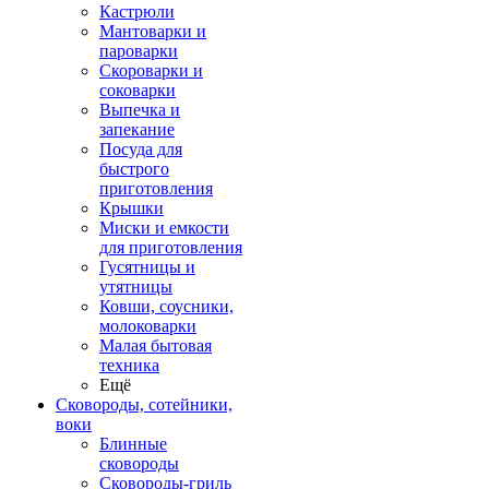
Кастрюли
Мантоварки и
пароварки
Скороварки и
соковарки
Выпечка и
запекание
Посуда для
быстрого
приготовления
Крышки
Миски и емкости
для приготовления
Гусятницы и
утятницы
Ковши, соусники,
молоковарки
Малая бытовая
техника
Ещё
Сковороды, сотейники,
воки
Блинные
сковороды
Сковороды-гриль