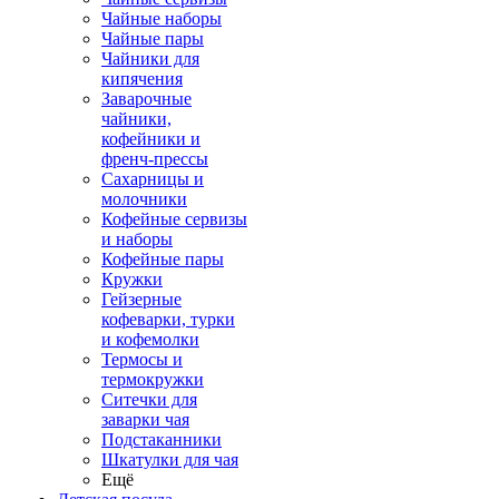
Чайные наборы
Чайные пары
Чайники для
кипячения
Заварочные
чайники,
кофейники и
френч-прессы
Сахарницы и
молочники
Кофейные сервизы
и наборы
Кофейные пары
Кружки
Гейзерные
кофеварки, турки
и кофемолки
Термосы и
термокружки
Ситечки для
заварки чая
Подстаканники
Шкатулки для чая
Ещё