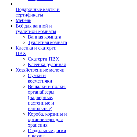
Подарочные карты и
сертификаты
Мебель
Всё для ванной и
туалетной комнаты
Ванная комната
Туалетная комната
Клеенка и скатерти
ПВХ
Скатерти ПВХ
Клеенка рулонная
Хозяйственные мелочи
Сумки и
косметички
Вешалки и полки-
органайзеры
(надверные,
настенные и
напольные)
Короба, корзины и
органайзеры для
хранения
Гладильные доски
и чехлы