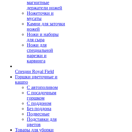
магнитные
держатели ножей
Ножеточки и
мусаты
Камни для заточки
ножей
Ножи и наборы
для сыра
Ножи для
специальной
нарезки и
карвинга
Специи Royal Field
Горшки цветочные и
кашпо
С автополивом
С посадочным
горшком
С поддоном
Без поддона
Подвесные
Подставки для
цветов
Товары для уборки