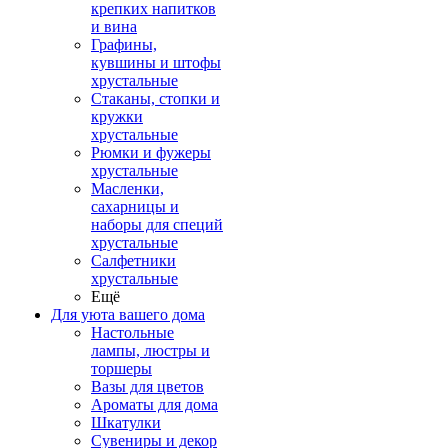
крепких напитков
и вина
Графины,
кувшины и штофы
хрустальные
Стаканы, стопки и
кружки
хрустальные
Рюмки и фужеры
хрустальные
Масленки,
сахарницы и
наборы для специй
хрустальные
Салфетники
хрустальные
Ещё
Для уюта вашего дома
Настольные
лампы, люстры и
торшеры
Вазы для цветов
Ароматы для дома
Шкатулки
Сувениры и декор