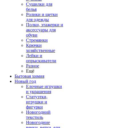
Сушилки для
белья
Ролики и щетки
для одежды
Полки, этажерки и
аксессуары для
обуви
Стремянки
Крючки
хозяйственные
Лейки и
опрыскиватели
Разное
Ещё
Бытовая химия
Новый год
Елочные игрушки
и украшения
Статуэтки,
игрушки и
фигурки
Новогодний
текстиль
Новогодние
венки, ветки, ели