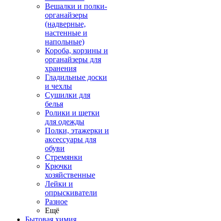
Вешалки и полки-
органайзеры
(надверные,
настенные и
напольные)
Короба, корзины и
органайзеры для
хранения
Гладильные доски
и чехлы
Сушилки для
белья
Ролики и щетки
для одежды
Полки, этажерки и
аксессуары для
обуви
Стремянки
Крючки
хозяйственные
Лейки и
опрыскиватели
Разное
Ещё
Бытовая химия