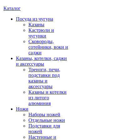
Каталог
Посуда из чугуна
Казаны
Кастрюли и
чугунки
Сковороды,
сотейники, воки и
саджи
Казаны, котелки, саджи
и аксессуары
Треноги, печи,
подставки под
казаны и
аксессуары
Казаны и котелки
из литого
алюминия
Ножи
Наборы ножей
Отдельные ножи
Подставки для
ножей
Настенные и