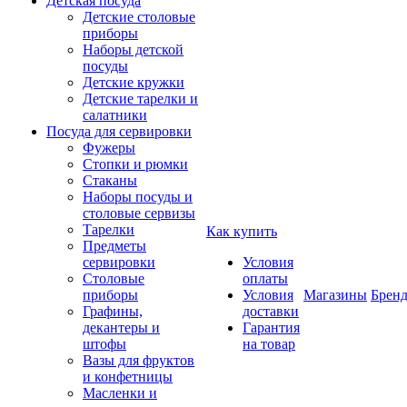
Детская посуда
Детские столовые
приборы
Наборы детской
посуды
Детские кружки
Детские тарелки и
салатники
Посуда для сервировки
Фужеры
Стопки и рюмки
Стаканы
Наборы посуды и
столовые сервизы
Тарелки
Как купить
Предметы
сервировки
Условия
Столовые
оплаты
приборы
Условия
Магазины
Брен
Графины,
доставки
декантеры и
Гарантия
штофы
на товар
Вазы для фруктов
и конфетницы
Масленки и