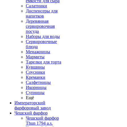
емкости для сыра
Салатники
Диспенсеры для
напитков
Деревянная
сервировочная
посуда
Наборы для воды
Сервировочные
блюда
Менажницы
Мармиты
Тарелки для торта
Кувшины
Соусники
Креманки
Салфетницы
Икорницы
Супницы
Ещё
Императорский
фарфоровый завод
Чешский фарфор
Чешский фарфор
Thun 1794 a.s.