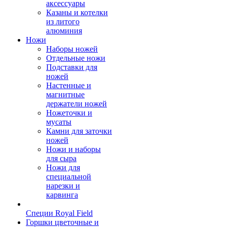
аксессуары
Казаны и котелки
из литого
алюминия
Ножи
Наборы ножей
Отдельные ножи
Подставки для
ножей
Настенные и
магнитные
держатели ножей
Ножеточки и
мусаты
Камни для заточки
ножей
Ножи и наборы
для сыра
Ножи для
специальной
нарезки и
карвинга
Специи Royal Field
Горшки цветочные и