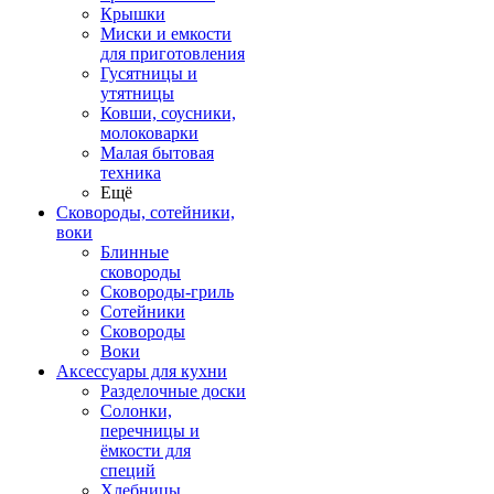
Крышки
Миски и емкости
для приготовления
Гусятницы и
утятницы
Ковши, соусники,
молоковарки
Малая бытовая
техника
Ещё
Сковороды, сотейники,
воки
Блинные
сковороды
Сковороды-гриль
Сотейники
Сковороды
Воки
Аксессуары для кухни
Разделочные доски
Солонки,
перечницы и
ёмкости для
специй
Хлебницы