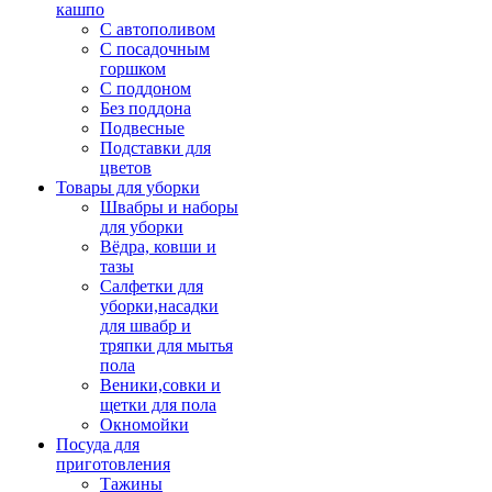
кашпо
С автополивом
С посадочным
горшком
С поддоном
Без поддона
Подвесные
Подставки для
цветов
Товары для уборки
Швабры и наборы
для уборки
Вёдра, ковши и
тазы
Салфетки для
уборки,насадки
для швабр и
тряпки для мытья
пола
Веники,совки и
щетки для пола
Окномойки
Посуда для
приготовления
Тажины