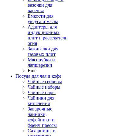
вазочки для
варенья
Емкости для
уксуса и масла
Адаптеры для
индукционных
плит и рассекатели
огня
Зажигалки для
газовых плит
Мясорубки и
лапшерезки
Ещё
Посуда для чая и кофе
Чайные сервизы
Чайные наборы
Чайные пары
Чайники для
кипячения
Заварочные
чайники,
кофейники и
френч-прессы
Сахарницы и