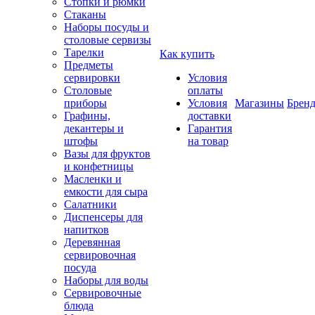
Стопки и рюмки
Стаканы
Наборы посуды и
столовые сервизы
Тарелки
Как купить
Предметы
сервировки
Условия
Столовые
оплаты
приборы
Условия
Магазины
Брен
Графины,
доставки
декантеры и
Гарантия
штофы
на товар
Вазы для фруктов
и конфетницы
Масленки и
емкости для сыра
Салатники
Диспенсеры для
напитков
Деревянная
сервировочная
посуда
Наборы для воды
Сервировочные
блюда