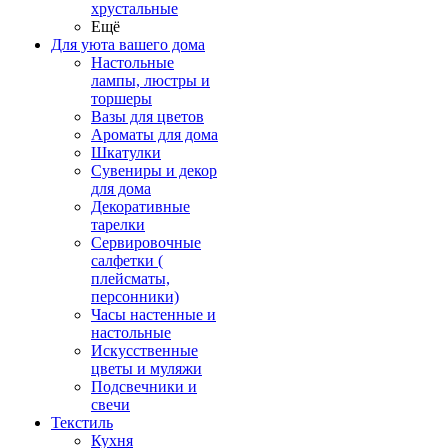
хрустальные
Ещё
Для уюта вашего дома
Настольные
лампы, люстры и
торшеры
Вазы для цветов
Ароматы для дома
Шкатулки
Сувениры и декор
для дома
Декоративные
тарелки
Сервировочные
салфетки (
плейсматы,
персонники)
Часы настенные и
настольные
Искусственные
цветы и муляжи
Подсвечники и
свечи
Текстиль
Кухня