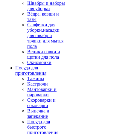
Швабры и наборы
для уборки
Вёдра, ковши и
тазы
Салфетки для
уборки,насадки
для швабр и
тряпки для мытья
пола
Веники,совки и
щетки для пола
Окномойки
Посуда для
приготовления
Тажины
Кастрюли
Мантоварки и
пароварки
Скороварки и
соковарки
Выпечка и
запекание
Посуда для
быстрого
приготовления