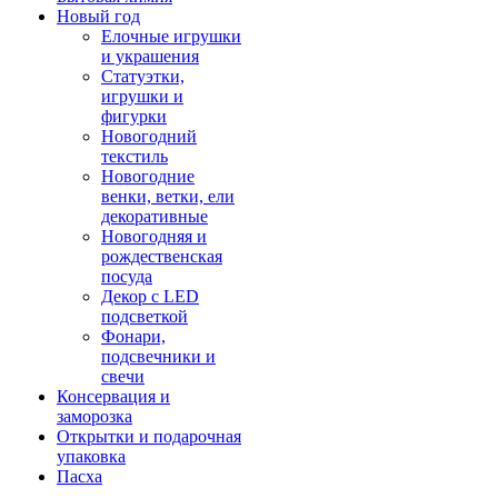
Новый год
Елочные игрушки
и украшения
Статуэтки,
игрушки и
фигурки
Новогодний
текстиль
Новогодние
венки, ветки, ели
декоративные
Новогодняя и
рождественская
посуда
Декор с LED
подсветкой
Фонари,
подсвечники и
свечи
Консервация и
заморозка
Открытки и подарочная
упаковка
Пасха