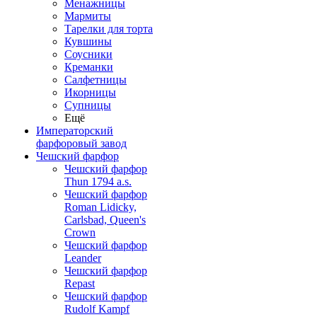
Менажницы
Мармиты
Тарелки для торта
Кувшины
Соусники
Креманки
Салфетницы
Икорницы
Супницы
Ещё
Императорский
фарфоровый завод
Чешский фарфор
Чешский фарфор
Thun 1794 a.s.
Чешский фарфор
Roman Lidicky,
Carlsbad, Queen's
Crown
Чешский фарфор
Leander
Чешский фарфор
Repast
Чешский фарфор
Rudolf Kampf