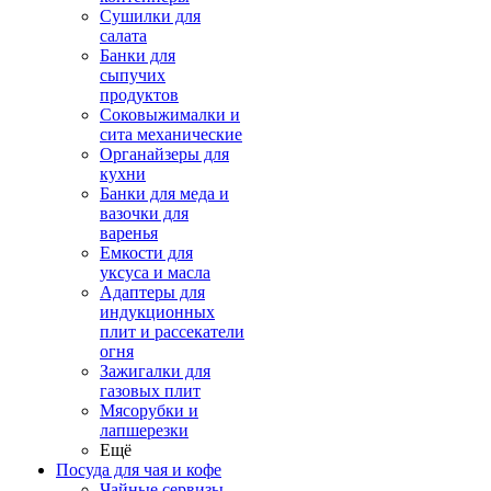
Сушилки для
салата
Банки для
сыпучих
продуктов
Соковыжималки и
сита механические
Органайзеры для
кухни
Банки для меда и
вазочки для
варенья
Емкости для
уксуса и масла
Адаптеры для
индукционных
плит и рассекатели
огня
Зажигалки для
газовых плит
Мясорубки и
лапшерезки
Ещё
Посуда для чая и кофе
Чайные сервизы