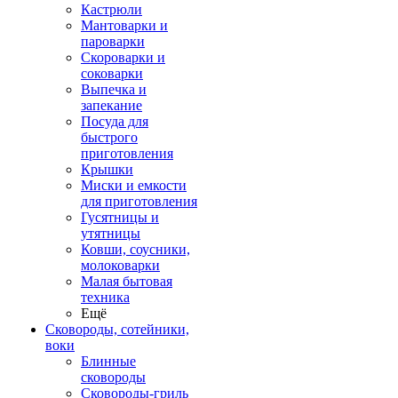
Кастрюли
Мантоварки и
пароварки
Скороварки и
соковарки
Выпечка и
запекание
Посуда для
быстрого
приготовления
Крышки
Миски и емкости
для приготовления
Гусятницы и
утятницы
Ковши, соусники,
молоковарки
Малая бытовая
техника
Ещё
Сковороды, сотейники,
воки
Блинные
сковороды
Сковороды-гриль