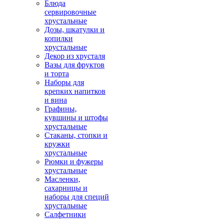
Блюда
сервировочные
хрустальные
Дозы, шкатулки и
копилки
хрустальные
Декор из хрусталя
Вазы для фруктов
и торта
Наборы для
крепких напитков
и вина
Графины,
кувшины и штофы
хрустальные
Стаканы, стопки и
кружки
хрустальные
Рюмки и фужеры
хрустальные
Масленки,
сахарницы и
наборы для специй
хрустальные
Салфетники