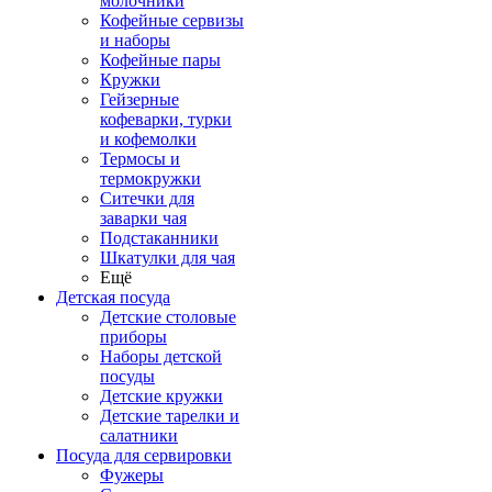
молочники
Кофейные сервизы
и наборы
Кофейные пары
Кружки
Гейзерные
кофеварки, турки
и кофемолки
Термосы и
термокружки
Ситечки для
заварки чая
Подстаканники
Шкатулки для чая
Ещё
Детская посуда
Детские столовые
приборы
Наборы детской
посуды
Детские кружки
Детские тарелки и
салатники
Посуда для сервировки
Фужеры