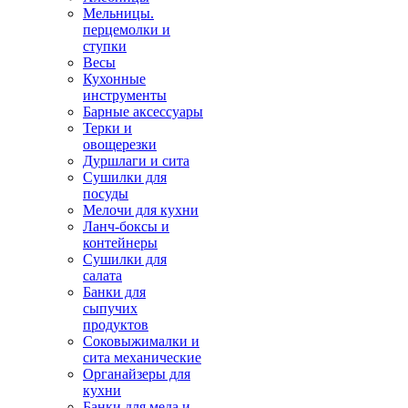
Мельницы.
перцемолки и
ступки
Весы
Кухонные
инструменты
Барные аксессуары
Терки и
овощерезки
Дуршлаги и сита
Сушилки для
посуды
Мелочи для кухни
Ланч-боксы и
контейнеры
Сушилки для
салата
Банки для
сыпучих
продуктов
Соковыжималки и
сита механические
Органайзеры для
кухни
Банки для меда и