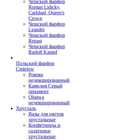
Чешский фарфор
Roman Lidicky,
Carlsbad, Queen's
Crown
Чешский фарфор
Leander
Чешский фарфор
Repast
Чешский фарфор
Rudolf Kampf
Польский фарфор
Сmielow
Рококо
недекорированный
Камелия Серый
орнамент
Oktawa
недекорированный
Хрусталь
Вазы для цветов
хрустальные
Конфетницы и
салатники
хрустальные