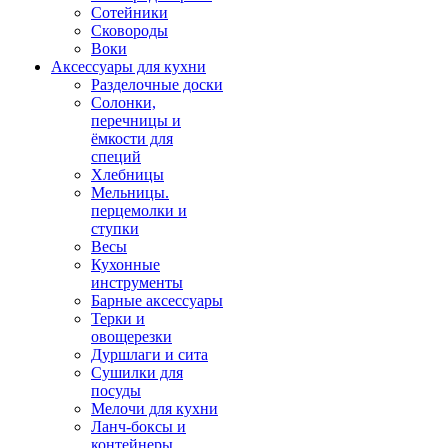
Сотейники
Сковороды
Воки
Аксессуары для кухни
Разделочные доски
Солонки,
перечницы и
ёмкости для
специй
Хлебницы
Мельницы.
перцемолки и
ступки
Весы
Кухонные
инструменты
Барные аксессуары
Терки и
овощерезки
Дуршлаги и сита
Сушилки для
посуды
Мелочи для кухни
Ланч-боксы и
контейнеры