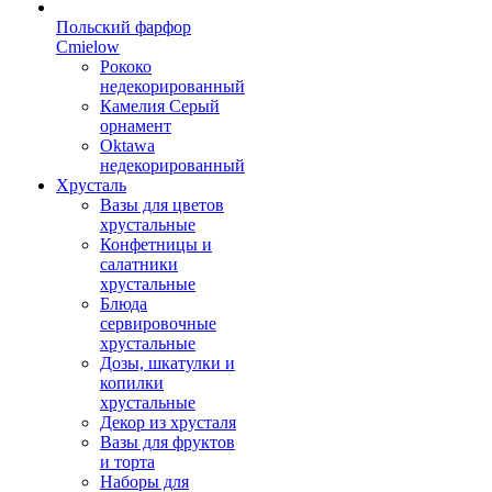
Польский фарфор
Сmielow
Рококо
недекорированный
Камелия Серый
орнамент
Oktawa
недекорированный
Хрусталь
Вазы для цветов
хрустальные
Конфетницы и
салатники
хрустальные
Блюда
сервировочные
хрустальные
Дозы, шкатулки и
копилки
хрустальные
Декор из хрусталя
Вазы для фруктов
и торта
Наборы для