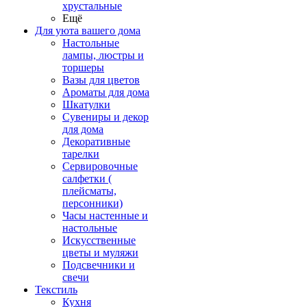
хрустальные
Ещё
Для уюта вашего дома
Настольные
лампы, люстры и
торшеры
Вазы для цветов
Ароматы для дома
Шкатулки
Сувениры и декор
для дома
Декоративные
тарелки
Сервировочные
салфетки (
плейсматы,
персонники)
Часы настенные и
настольные
Искусственные
цветы и муляжи
Подсвечники и
свечи
Текстиль
Кухня