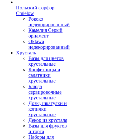
Польский фарфор
Сmielow
Рококо
недекорированный
Камелия Серый
орнамент
Oktawa
недекорированный
Хрусталь
Вазы для цветов
хрустальные
Конфетницы и
салатники
хрустальные
Блюда
сервировочные
хрустальные
Дозы, шкатулки и
копилки
хрустальные
Декор из хрусталя
Вазы для фруктов
и торта
Наборы для