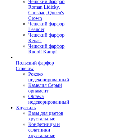
Чешский фарфор
Roman Lidicky,
Carlsbad, Queen's
Crown
Чешский фарфор
Leander
Чешский фарфор
Repast
Чешский фарфор
Rudolf Kampf
Польский фарфор
Сmielow
Рококо
недекорированный
Камелия Серый
орнамент
Oktawa
недекорированный
Хрусталь
Вазы для цветов
хрустальные
Конфетницы и
салатники
хрустальные