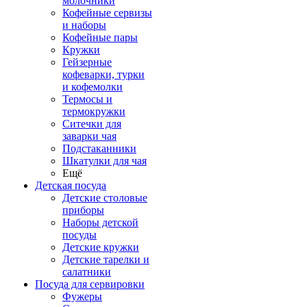
молочники
Кофейные сервизы
и наборы
Кофейные пары
Кружки
Гейзерные
кофеварки, турки
и кофемолки
Термосы и
термокружки
Ситечки для
заварки чая
Подстаканники
Шкатулки для чая
Ещё
Детская посуда
Детские столовые
приборы
Наборы детской
посуды
Детские кружки
Детские тарелки и
салатники
Посуда для сервировки
Фужеры