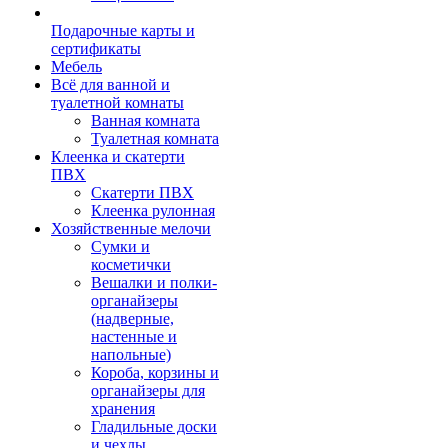
Подарочные карты и
сертификаты
Мебель
Всё для ванной и
туалетной комнаты
Ванная комната
Туалетная комната
Клеенка и скатерти
ПВХ
Скатерти ПВХ
Клеенка рулонная
Хозяйственные мелочи
Сумки и
косметички
Вешалки и полки-
органайзеры
(надверные,
настенные и
напольные)
Короба, корзины и
органайзеры для
хранения
Гладильные доски
и чехлы