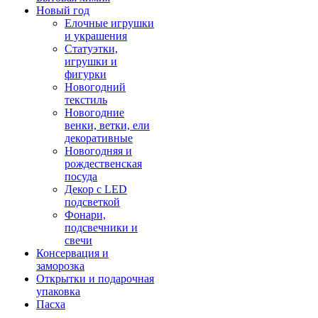
Новый год
Елочные игрушки
и украшения
Статуэтки,
игрушки и
фигурки
Новогодний
текстиль
Новогодние
венки, ветки, ели
декоративные
Новогодняя и
рождественская
посуда
Декор с LED
подсветкой
Фонари,
подсвечники и
свечи
Консервация и
заморозка
Открытки и подарочная
упаковка
Пасха