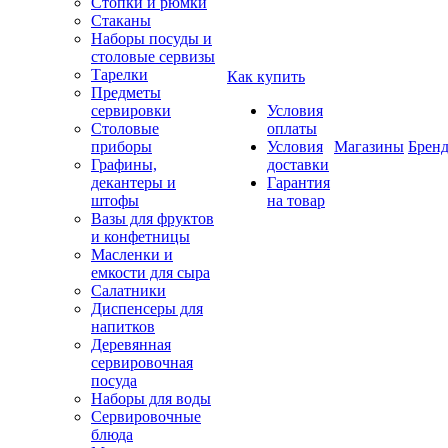
Стопки и рюмки
Стаканы
Наборы посуды и
столовые сервизы
Тарелки
Как купить
Предметы
сервировки
Условия
Столовые
оплаты
приборы
Условия
Магазины
Брен
Графины,
доставки
декантеры и
Гарантия
штофы
на товар
Вазы для фруктов
и конфетницы
Масленки и
емкости для сыра
Салатники
Диспенсеры для
напитков
Деревянная
сервировочная
посуда
Наборы для воды
Сервировочные
блюда