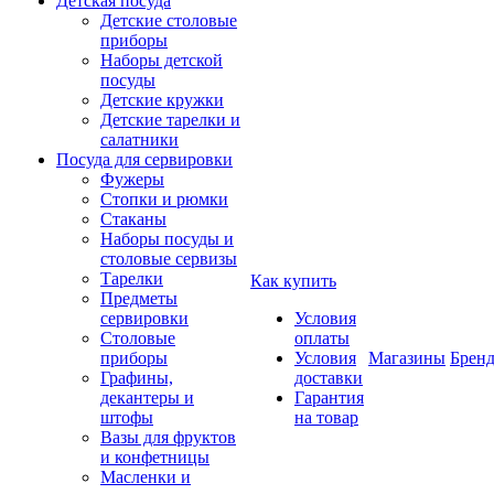
Детская посуда
Детские столовые
приборы
Наборы детской
посуды
Детские кружки
Детские тарелки и
салатники
Посуда для сервировки
Фужеры
Стопки и рюмки
Стаканы
Наборы посуды и
столовые сервизы
Тарелки
Как купить
Предметы
сервировки
Условия
Столовые
оплаты
приборы
Условия
Магазины
Брен
Графины,
доставки
декантеры и
Гарантия
штофы
на товар
Вазы для фруктов
и конфетницы
Масленки и