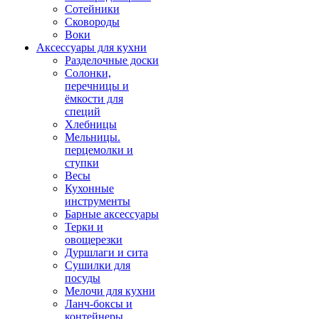
Сотейники
Сковороды
Воки
Аксессуары для кухни
Разделочные доски
Солонки,
перечницы и
ёмкости для
специй
Хлебницы
Мельницы.
перцемолки и
ступки
Весы
Кухонные
инструменты
Барные аксессуары
Терки и
овощерезки
Дуршлаги и сита
Сушилки для
посуды
Мелочи для кухни
Ланч-боксы и
контейнеры