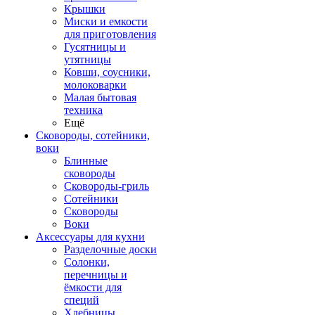
Крышки
Миски и емкости
для приготовления
Гусятницы и
утятницы
Ковши, соусники,
молоковарки
Малая бытовая
техника
Ещё
Сковороды, сотейники,
воки
Блинные
сковороды
Сковороды-гриль
Сотейники
Сковороды
Воки
Аксессуары для кухни
Разделочные доски
Солонки,
перечницы и
ёмкости для
специй
Хлебницы