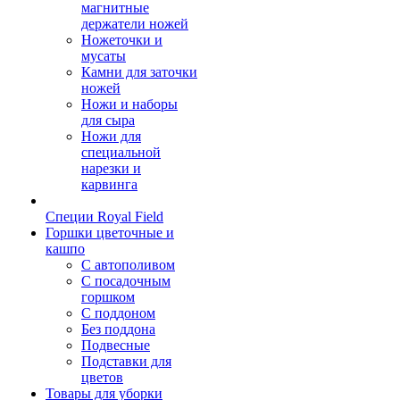
магнитные
держатели ножей
Ножеточки и
мусаты
Камни для заточки
ножей
Ножи и наборы
для сыра
Ножи для
специальной
нарезки и
карвинга
Специи Royal Field
Горшки цветочные и
кашпо
С автополивом
С посадочным
горшком
С поддоном
Без поддона
Подвесные
Подставки для
цветов
Товары для уборки