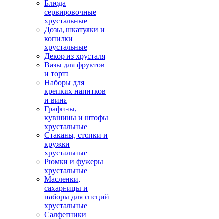
Блюда
сервировочные
хрустальные
Дозы, шкатулки и
копилки
хрустальные
Декор из хрусталя
Вазы для фруктов
и торта
Наборы для
крепких напитков
и вина
Графины,
кувшины и штофы
хрустальные
Стаканы, стопки и
кружки
хрустальные
Рюмки и фужеры
хрустальные
Масленки,
сахарницы и
наборы для специй
хрустальные
Салфетники