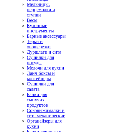
Мельницы.
перцемолки и
ступки
Весы
Кухонные
инструменты
Барные аксессуары
Терки и
овощерезки
Дуршлаги и сита
Сушилки для
посуды
Мелочи для кухни
Ланч-боксы и
контейнеры
Сушилки для
салата
Банки для
сыпучих
продуктов
Соковыжималки и
сита механические
Органайзеры для
кухни
Банки для меда и