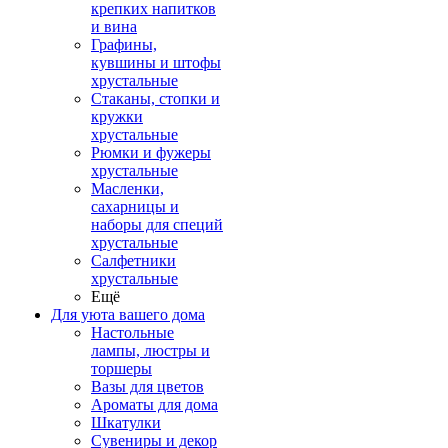
крепких напитков
и вина
Графины,
кувшины и штофы
хрустальные
Стаканы, стопки и
кружки
хрустальные
Рюмки и фужеры
хрустальные
Масленки,
сахарницы и
наборы для специй
хрустальные
Салфетники
хрустальные
Ещё
Для уюта вашего дома
Настольные
лампы, люстры и
торшеры
Вазы для цветов
Ароматы для дома
Шкатулки
Сувениры и декор