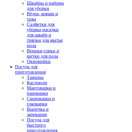
Швабры и наборы
для уборки
Вёдра, ковши и
тазы
Салфетки для
уборки,насадки
для швабр и
тряпки для мытья
пола
Веники,совки и
щетки для пола
Окномойки
Посуда для
приготовления
Тажины
Кастрюли
Мантоварки и
пароварки
Скороварки и
соковарки
Выпечка и
запекание
Посуда для
быстрого
приготовления