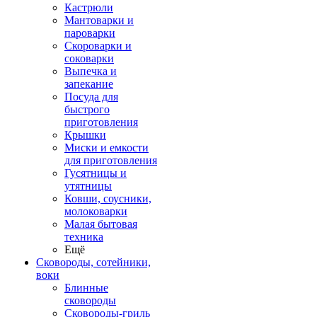
Кастрюли
Мантоварки и
пароварки
Скороварки и
соковарки
Выпечка и
запекание
Посуда для
быстрого
приготовления
Крышки
Миски и емкости
для приготовления
Гусятницы и
утятницы
Ковши, соусники,
молоковарки
Малая бытовая
техника
Ещё
Сковороды, сотейники,
воки
Блинные
сковороды
Сковороды-гриль