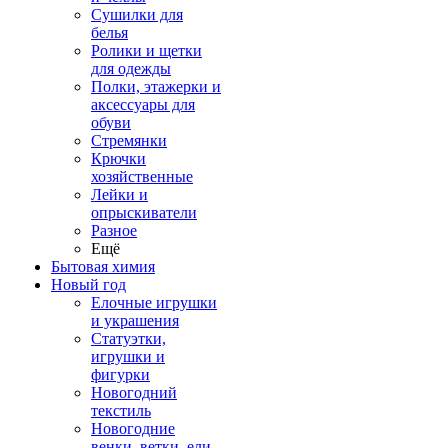
Сушилки для
белья
Ролики и щетки
для одежды
Полки, этажерки и
аксессуары для
обуви
Стремянки
Крючки
хозяйственные
Лейки и
опрыскиватели
Разное
Ещё
Бытовая химия
Новый год
Елочные игрушки
и украшения
Статуэтки,
игрушки и
фигурки
Новогодний
текстиль
Новогодние
венки, ветки, ели