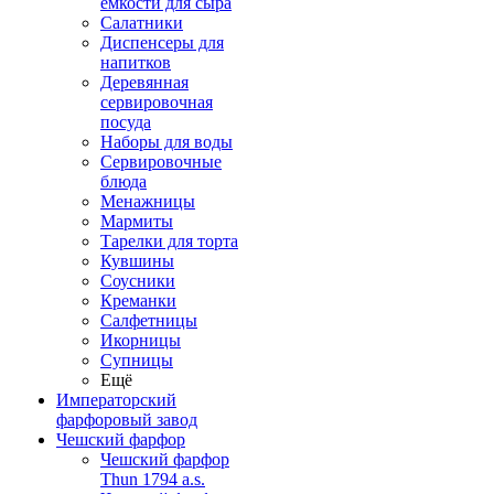
емкости для сыра
Салатники
Диспенсеры для
напитков
Деревянная
сервировочная
посуда
Наборы для воды
Сервировочные
блюда
Менажницы
Мармиты
Тарелки для торта
Кувшины
Соусники
Креманки
Салфетницы
Икорницы
Супницы
Ещё
Императорский
фарфоровый завод
Чешский фарфор
Чешский фарфор
Thun 1794 a.s.