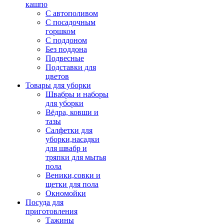
кашпо
С автополивом
С посадочным
горшком
С поддоном
Без поддона
Подвесные
Подставки для
цветов
Товары для уборки
Швабры и наборы
для уборки
Вёдра, ковши и
тазы
Салфетки для
уборки,насадки
для швабр и
тряпки для мытья
пола
Веники,совки и
щетки для пола
Окномойки
Посуда для
приготовления
Тажины