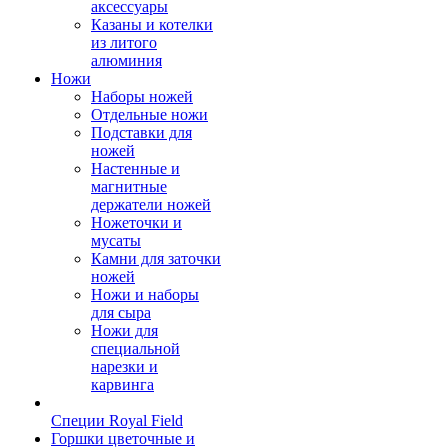
аксессуары
Казаны и котелки
из литого
алюминия
Ножи
Наборы ножей
Отдельные ножи
Подставки для
ножей
Настенные и
магнитные
держатели ножей
Ножеточки и
мусаты
Камни для заточки
ножей
Ножи и наборы
для сыра
Ножи для
специальной
нарезки и
карвинга
Специи Royal Field
Горшки цветочные и