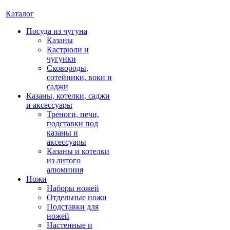
Каталог
Посуда из чугуна
Казаны
Кастрюли и
чугунки
Сковороды,
сотейники, воки и
саджи
Казаны, котелки, саджи
и аксессуары
Треноги, печи,
подставки под
казаны и
аксессуары
Казаны и котелки
из литого
алюминия
Ножи
Наборы ножей
Отдельные ножи
Подставки для
ножей
Настенные и