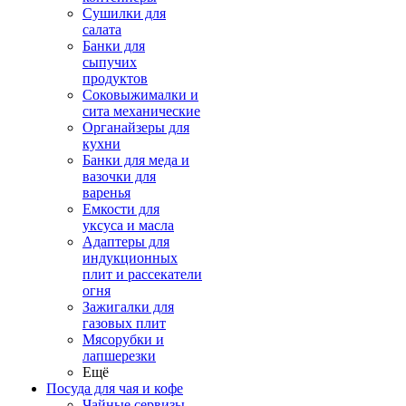
Сушилки для
салата
Банки для
сыпучих
продуктов
Соковыжималки и
сита механические
Органайзеры для
кухни
Банки для меда и
вазочки для
варенья
Емкости для
уксуса и масла
Адаптеры для
индукционных
плит и рассекатели
огня
Зажигалки для
газовых плит
Мясорубки и
лапшерезки
Ещё
Посуда для чая и кофе
Чайные сервизы