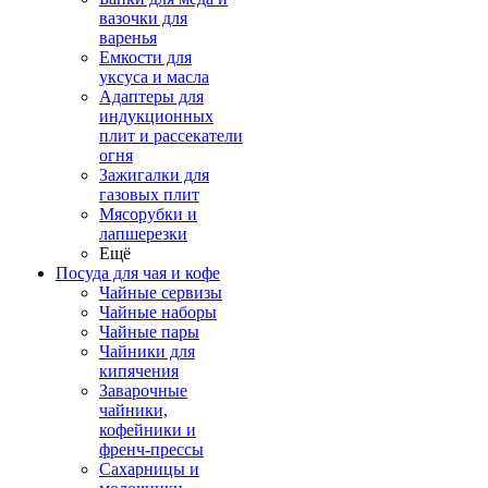
вазочки для
варенья
Емкости для
уксуса и масла
Адаптеры для
индукционных
плит и рассекатели
огня
Зажигалки для
газовых плит
Мясорубки и
лапшерезки
Ещё
Посуда для чая и кофе
Чайные сервизы
Чайные наборы
Чайные пары
Чайники для
кипячения
Заварочные
чайники,
кофейники и
френч-прессы
Сахарницы и