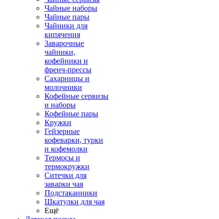
Чайные наборы
Чайные пары
Чайники для
кипячения
Заварочные
чайники,
кофейники и
френч-прессы
Сахарницы и
молочники
Кофейные сервизы
и наборы
Кофейные пары
Кружки
Гейзерные
кофеварки, турки
и кофемолки
Термосы и
термокружки
Ситечки для
заварки чая
Подстаканники
Шкатулки для чая
Ещё