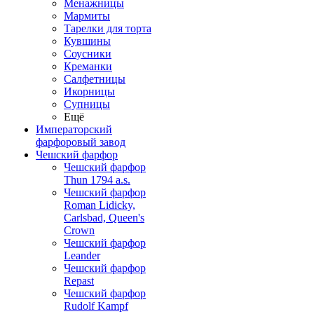
Менажницы
Мармиты
Тарелки для торта
Кувшины
Соусники
Креманки
Салфетницы
Икорницы
Супницы
Ещё
Императорский
фарфоровый завод
Чешский фарфор
Чешский фарфор
Thun 1794 a.s.
Чешский фарфор
Roman Lidicky,
Carlsbad, Queen's
Crown
Чешский фарфор
Leander
Чешский фарфор
Repast
Чешский фарфор
Rudolf Kampf