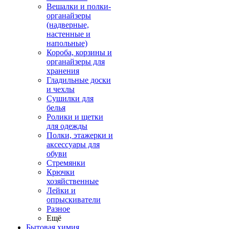
Вешалки и полки-
органайзеры
(надверные,
настенные и
напольные)
Короба, корзины и
органайзеры для
хранения
Гладильные доски
и чехлы
Сушилки для
белья
Ролики и щетки
для одежды
Полки, этажерки и
аксессуары для
обуви
Стремянки
Крючки
хозяйственные
Лейки и
опрыскиватели
Разное
Ещё
Бытовая химия