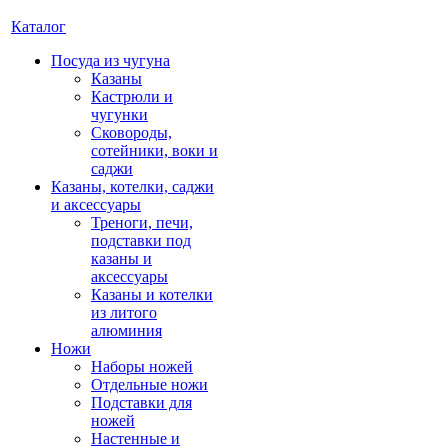
Каталог
Посуда из чугуна
Казаны
Кастрюли и
чугунки
Сковороды,
сотейники, воки и
саджи
Казаны, котелки, саджи
и аксессуары
Треноги, печи,
подставки под
казаны и
аксессуары
Казаны и котелки
из литого
алюминия
Ножи
Наборы ножей
Отдельные ножи
Подставки для
ножей
Настенные и