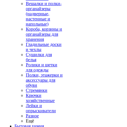
Вешалки и полки-
органайзеры
(надверные,
настенные и
напольные)
Короба, корзины и
органайзеры для
хранения
Гладильные доски
и чехлы
Сушилки для
белья
Ролики и щетки
для одежды
Полки, этажерки и
аксессуары для
обуви
Стремянки
Крючки
хозяйственные
Лейки и
опрыскиватели
Разное
Ещё
Бытовая химия