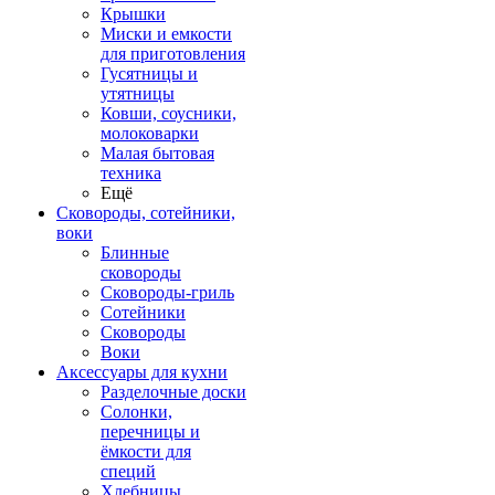
Крышки
Миски и емкости
для приготовления
Гусятницы и
утятницы
Ковши, соусники,
молоковарки
Малая бытовая
техника
Ещё
Сковороды, сотейники,
воки
Блинные
сковороды
Сковороды-гриль
Сотейники
Сковороды
Воки
Аксессуары для кухни
Разделочные доски
Солонки,
перечницы и
ёмкости для
специй
Хлебницы