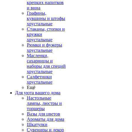
крепких напитков
и вина
Графины,
кувшины и штофы
хрустальные
Стаканы, стопки и
кружки
хрустальные
Рюмки и фужеры
хрустальные
Масленки,
сахарницы и
наборы для специй
хрустальные
Салфетники
хрустальные
Ещё
Для уюта вашего дома
Настольные
лампы, люстры и
торшеры
Вазы для цветов
Ароматы для дома
Шкатулки
Сувениры и декор