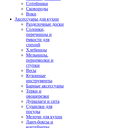
Сотейники
Сковороды
Воки
Аксессуары для кухни
Разделочные доски
Солонки,
перечницы и
ёмкости для
специй
Хлебницы
Мельницы.
перцемолки и
ступки
Весы
Кухонные
инструменты
Барные аксессуары
Терки и
овощерезки
Дуршлаги и сита
Сушилки для
посуды
Мелочи для кухни
Ланч-боксы и
контейнеры