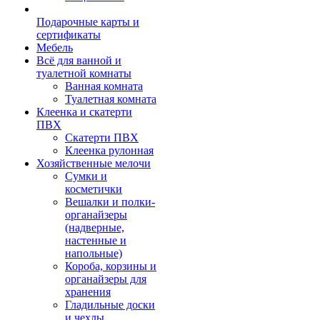
Подарочные карты и
сертификаты
Мебель
Всё для ванной и
туалетной комнаты
Ванная комната
Туалетная комната
Клеенка и скатерти
ПВХ
Скатерти ПВХ
Клеенка рулонная
Хозяйственные мелочи
Сумки и
косметички
Вешалки и полки-
органайзеры
(надверные,
настенные и
напольные)
Короба, корзины и
органайзеры для
хранения
Гладильные доски
и чехлы