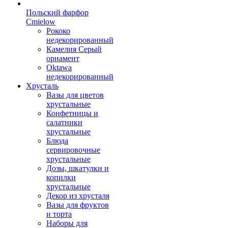
Польский фарфор
Сmielow
Рококо
недекорированный
Камелия Серый
орнамент
Oktawa
недекорированный
Хрусталь
Вазы для цветов
хрустальные
Конфетницы и
салатники
хрустальные
Блюда
сервировочные
хрустальные
Дозы, шкатулки и
копилки
хрустальные
Декор из хрусталя
Вазы для фруктов
и торта
Наборы для