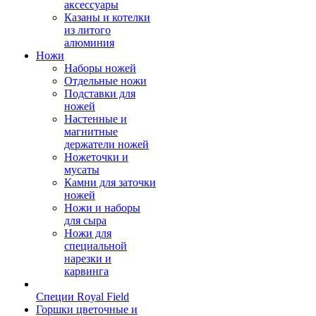
аксессуары
Казаны и котелки
из литого
алюминия
Ножи
Наборы ножей
Отдельные ножи
Подставки для
ножей
Настенные и
магнитные
держатели ножей
Ножеточки и
мусаты
Камни для заточки
ножей
Ножи и наборы
для сыра
Ножи для
специальной
нарезки и
карвинга
Специи Royal Field
Горшки цветочные и