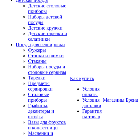
Детская посуда
Детские столовые
приборы
Наборы детской
посуды
Детские кружки
Детские тарелки и
салатники
Посуда для сервировки
Фужеры
Стопки и рюмки
Стаканы
Наборы посуды и
столовые сервизы
Тарелки
Как купить
Предметы
сервировки
Условия
Столовые
оплаты
приборы
Условия
Магазины
Брен
Графины,
доставки
декантеры и
Гарантия
штофы
на товар
Вазы для фруктов
и конфетницы
Масленки и