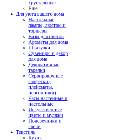
хрустальные
Ещё
Для уюта вашего дома
Настольные
лампы, люстры и
торшеры
Вазы для цветов
Ароматы для дома
Шкатулки
Сувениры и декор
для дома
Декоративные
тарелки
Сервировочные
салфетки (
плейсматы,
персонники)
Часы настенные и
настольные
Искусственные
цветы и муляжи
Подсвечники и
свечи
Текстиль
Кухня