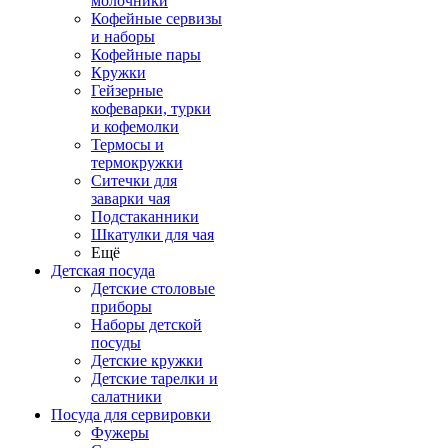
молочники
Кофейные сервизы
и наборы
Кофейные пары
Кружки
Гейзерные
кофеварки, турки
и кофемолки
Термосы и
термокружки
Ситечки для
заварки чая
Подстаканники
Шкатулки для чая
Ещё
Детская посуда
Детские столовые
приборы
Наборы детской
посуды
Детские кружки
Детские тарелки и
салатники
Посуда для сервировки
Фужеры