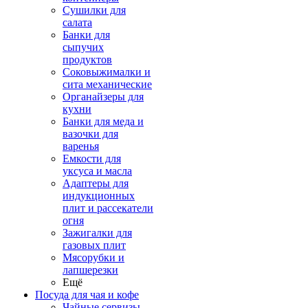
Сушилки для
салата
Банки для
сыпучих
продуктов
Соковыжималки и
сита механические
Органайзеры для
кухни
Банки для меда и
вазочки для
варенья
Емкости для
уксуса и масла
Адаптеры для
индукционных
плит и рассекатели
огня
Зажигалки для
газовых плит
Мясорубки и
лапшерезки
Ещё
Посуда для чая и кофе
Чайные сервизы