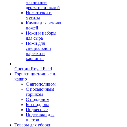
магнитные
держатели ножей
Ножеточки и
мусаты
Камни для заточки
ножей
Ножи и наборы
для сыра
Ножи для
специальной
нарезки и
карвинга
Специи Royal Field
Горшки цветочные и
кашпо
С автополивом
С посадочным
горшком
С поддоном
Без поддона
Подвесные
Подставки для
цветов
Товары для уборки