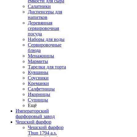
емкости для сыра
Салатники
Диспенсеры для
напитков
Деревянная
сервировочная
посуда
Наборы для воды
Сервировочные
блюда
Менажницы
Мармиты
Тарелки для торта
Кувшины
Соусники
Креманки
Салфетницы
Икорницы
Супницы
Ещё
Императорский
фарфоровый завод
Чешский фарфор
Чешский фарфор
Thun 1794 a.s.