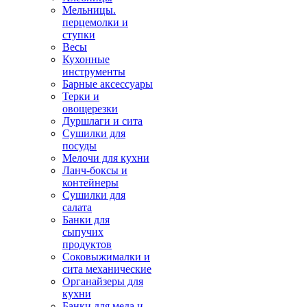
Мельницы.
перцемолки и
ступки
Весы
Кухонные
инструменты
Барные аксессуары
Терки и
овощерезки
Дуршлаги и сита
Сушилки для
посуды
Мелочи для кухни
Ланч-боксы и
контейнеры
Сушилки для
салата
Банки для
сыпучих
продуктов
Соковыжималки и
сита механические
Органайзеры для
кухни
Банки для меда и