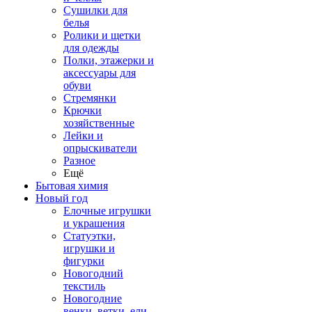
Сушилки для
белья
Ролики и щетки
для одежды
Полки, этажерки и
аксессуары для
обуви
Стремянки
Крючки
хозяйственные
Лейки и
опрыскиватели
Разное
Ещё
Бытовая химия
Новый год
Елочные игрушки
и украшения
Статуэтки,
игрушки и
фигурки
Новогодний
текстиль
Новогодние
венки, ветки, ели