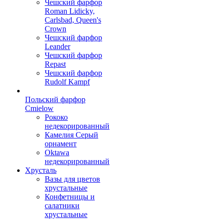
Чешский фарфор
Roman Lidicky,
Carlsbad, Queen's
Crown
Чешский фарфор
Leander
Чешский фарфор
Repast
Чешский фарфор
Rudolf Kampf
Польский фарфор
Сmielow
Рококо
недекорированный
Камелия Серый
орнамент
Oktawa
недекорированный
Хрусталь
Вазы для цветов
хрустальные
Конфетницы и
салатники
хрустальные