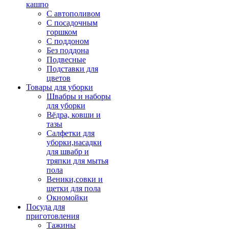
кашпо
С автополивом
С посадочным
горшком
С поддоном
Без поддона
Подвесные
Подставки для
цветов
Товары для уборки
Швабры и наборы
для уборки
Вёдра, ковши и
тазы
Салфетки для
уборки,насадки
для швабр и
тряпки для мытья
пола
Веники,совки и
щетки для пола
Окномойки
Посуда для
приготовления
Тажины