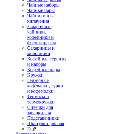
Чайные наборы
Чайные пары
Чайники для
кипячения
Заварочные
чайники,
кофейники и
френч-прессы
Сахарницы и
молочники
Кофейные сервизы
и наборы
Кофейные пары
Кружки
Гейзерные
кофеварки, турки
и кофемолки
Термосы и
термокружки
Ситечки для
заварки чая
Подстаканники
Шкатулки для чая
Ещё