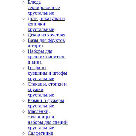
Блюда
сервировочные
хрустальные
Дозы, шкатулки и
копилки
хрустальные
Декор из хрусталя
Вазы для фруктов
и торта
Наборы для
крепких напитков
и вина
Графины,
кувшины и штофы
хрустальные
Стаканы, стопки и
кружки
хрустальные
Рюмки и фужеры
хрустальные
Масленки,
сахарницы и
наборы для специй
хрустальные
Салфетники