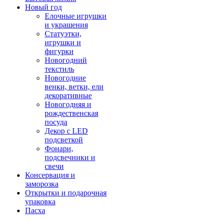
Новый год
Елочные игрушки
и украшения
Статуэтки,
игрушки и
фигурки
Новогодний
текстиль
Новогодние
венки, ветки, ели
декоративные
Новогодняя и
рождественская
посуда
Декор с LED
подсветкой
Фонари,
подсвечники и
свечи
Консервация и
заморозка
Открытки и подарочная
упаковка
Пасха