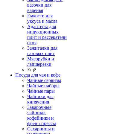
вазочки для
варенья
Емкости для
уксуса и масла
Адаптеры для
индукционных
плит и рассекатели
огня
Зажигалки для
газовых плит
Мясорубки и
лапшерезки
Ещё
Посуда для чая и кофе
Чайные сервизы
Чайные наборы
Чайные пары
Чайники для
кипячения
Заварочные
чайники,
кофейники и
френч-прессы
Сахарницы и