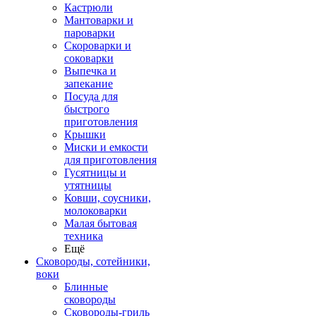
Кастрюли
Мантоварки и
пароварки
Скороварки и
соковарки
Выпечка и
запекание
Посуда для
быстрого
приготовления
Крышки
Миски и емкости
для приготовления
Гусятницы и
утятницы
Ковши, соусники,
молоковарки
Малая бытовая
техника
Ещё
Сковороды, сотейники,
воки
Блинные
сковороды
Сковороды-гриль