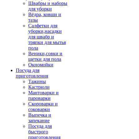
Швабры и наборы
для уборки
Вёдра, ковши и
тазы
Салфетки для
уборки,насадки
для швабр и
тряпки для мытья
пола
Веники,совки и
щетки для пола
Окномойки
Посуда для
приготовления
Тажины
Кастрюли
Мантоварки и
пароварки
Скороварки и
соковарки
Выпечка и
запекание
Посуда для
быстрого
приготовления