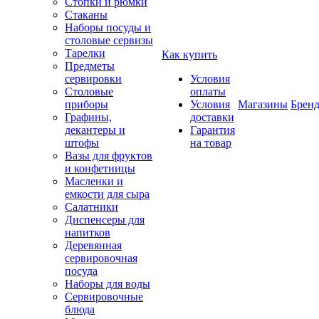
Стопки и рюмки
Стаканы
Наборы посуды и
столовые сервизы
Тарелки
Как купить
Предметы
сервировки
Условия
Столовые
оплаты
приборы
Условия
Магазины
Брен
Графины,
доставки
декантеры и
Гарантия
штофы
на товар
Вазы для фруктов
и конфетницы
Масленки и
емкости для сыра
Салатники
Диспенсеры для
напитков
Деревянная
сервировочная
посуда
Наборы для воды
Сервировочные
блюда