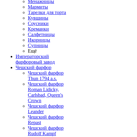
Менажницы
Мармиты
Тарелки для торта
Кувшины
Соусники
Креманки
Салфетницы
Икорницы
Супницы
Ещё
Императорский
фарфоровый завод
Чешский фарфор
Чешский фарфор
Thun 1794 a.s.
Чешский фарфор
Roman Lidicky,
Carlsbad, Queen's
Crown
Чешский фарфор
Leander
Чешский фарфор
Repast
Чешский фарфор
Rudolf Kampf