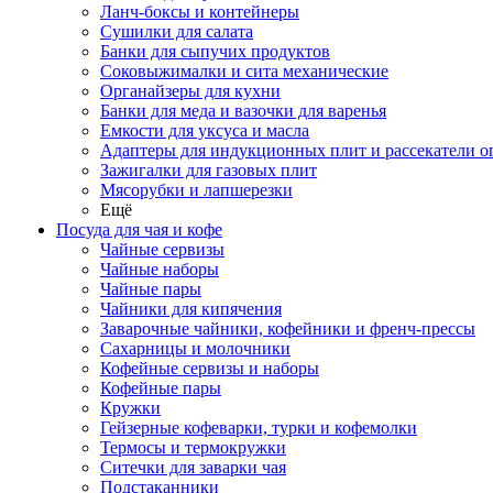
Ланч-боксы и контейнеры
Сушилки для салата
Банки для сыпучих продуктов
Соковыжималки и сита механические
Органайзеры для кухни
Банки для меда и вазочки для варенья
Емкости для уксуса и масла
Адаптеры для индукционных плит и рассекатели о
Зажигалки для газовых плит
Мясорубки и лапшерезки
Ещё
Посуда для чая и кофе
Чайные сервизы
Чайные наборы
Чайные пары
Чайники для кипячения
Заварочные чайники, кофейники и френч-прессы
Сахарницы и молочники
Кофейные сервизы и наборы
Кофейные пары
Кружки
Гейзерные кофеварки, турки и кофемолки
Термосы и термокружки
Ситечки для заварки чая
Подстаканники