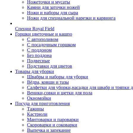
Ножеточки и мусаты
Камни для заточки ножей
Ножи и наборы для сыра
Ножи для специальной нарезки и карвинга
Специи Royal Field
Горшки цветочные и кашпо
С автополивом
С посадочным горшком
С поддоном
Без поддона
Подвесные
Подставки для цветов
Товары для уборки
Швабры и наборы для уборки
Вёдра, ковши и тазы
Салфетки для уборки,насадки для швабр и тряпки 
Веники,совки и щетки для пола
Окномойки
Посуда для приготовления
Тажины
Кастрюли
Мантоварки и пароварки
Скороварки и соковарки
Выпечка и запекание