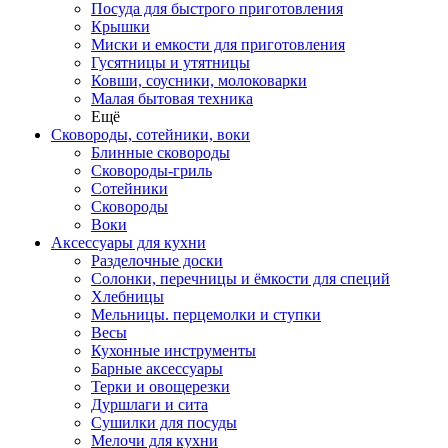
Посуда для быстрого приготовления
Крышки
Миски и емкости для приготовления
Гусятницы и утятницы
Ковши, соусники, молоковарки
Малая бытовая техника
Ещё
Сковороды, сотейники, воки
Блинные сковороды
Сковороды-гриль
Сотейники
Сковороды
Воки
Аксессуары для кухни
Разделочные доски
Солонки, перечницы и ёмкости для специй
Хлебницы
Мельницы. перцемолки и ступки
Весы
Кухонные инструменты
Барные аксессуары
Терки и овощерезки
Дуршлаги и сита
Сушилки для посуды
Мелочи для кухни