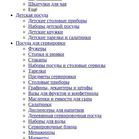
Шкатулки для чая
Ещё
Детская посуда
Детские столовые приборы
Наборы детской посуды
Детские кружки
Детские тарелки и салатники
Посуда для сервировки
Фужеры
Стопки и рюмки
Стаканы
Наборы посуды и столовые сервизы
Тарелки
Предметы сервировки
Столовые приборы
Графины, декантеры и штофы
Вазы для фруктов и конфетницы
Масленки и емкости для сыра
Салатники
Диспенсеры для напитков
Деревянная сервировочная посуда
Наборы для воды
Сервировочные блюда
Менажницы
Мармиты