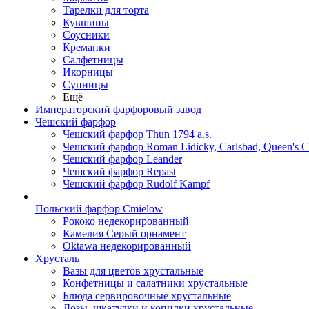
Тарелки для торта
Кувшины
Соусники
Креманки
Салфетницы
Икорницы
Супницы
Ещё
Императорский фарфоровый завод
Чешский фарфор
Чешский фарфор Thun 1794 a.s.
Чешский фарфор Roman Lidicky, Carlsbad, Queen's 
Чешский фарфор Leander
Чешский фарфор Repast
Чешский фарфор Rudolf Kampf
Польский фарфор Сmielow
Рококо недекорированный
Камелия Серый орнамент
Oktawa недекорированный
Хрусталь
Вазы для цветов хрустальные
Конфетницы и салатники хрустальные
Блюда сервировочные хрустальные
Дозы, шкатулки и копилки хрустальные