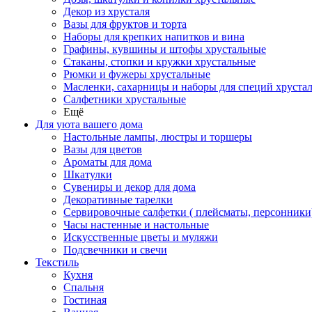
Декор из хрусталя
Вазы для фруктов и торта
Наборы для крепких напитков и вина
Графины, кувшины и штофы хрустальные
Стаканы, стопки и кружки хрустальные
Рюмки и фужеры хрустальные
Масленки, сахарницы и наборы для специй хруста
Салфетники хрустальные
Ещё
Для уюта вашего дома
Настольные лампы, люстры и торшеры
Вазы для цветов
Ароматы для дома
Шкатулки
Сувениры и декор для дома
Декоративные тарелки
Сервировочные салфетки ( плейсматы, персонники
Часы настенные и настольные
Искусственные цветы и муляжи
Подсвечники и свечи
Текстиль
Кухня
Спальня
Гостиная