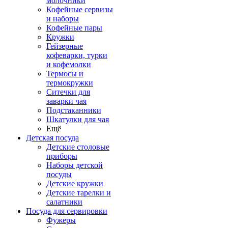
молочники
Кофейные сервизы
и наборы
Кофейные пары
Кружки
Гейзерные
кофеварки, турки
и кофемолки
Термосы и
термокружки
Ситечки для
заварки чая
Подстаканники
Шкатулки для чая
Ещё
Детская посуда
Детские столовые
приборы
Наборы детской
посуды
Детские кружки
Детские тарелки и
салатники
Посуда для сервировки
Фужеры