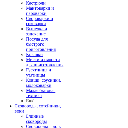
Кастрюли
Мантоварки и
пароварки
Скороварки и
соковарки
Выпечка и
запекание
Посуда для
быстрого
приготовления
Крышки
Миски и емкости
для приготовления
Гусятницы и
утятницы
Ковши, соусники,
молоковарки
Малая бытовая
техника
Ещё
Сковороды, сотейники,
воки
Блинные
сковороды
Сковороды-гриль