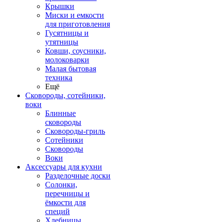
Крышки
Миски и емкости
для приготовления
Гусятницы и
утятницы
Ковши, соусники,
молоковарки
Малая бытовая
техника
Ещё
Сковороды, сотейники,
воки
Блинные
сковороды
Сковороды-гриль
Сотейники
Сковороды
Воки
Аксессуары для кухни
Разделочные доски
Солонки,
перечницы и
ёмкости для
специй
Хлебницы