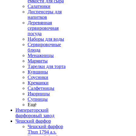
емкости для сыра
Салатники
Диспенсеры для
напитков
Деревянная
сервировочная
посуда
Наборы для воды
Сервировочные
блюда
Менажницы
Мармиты
Тарелки для торта
Кувшины
Соусники
Креманки
Салфетницы
Икорницы
Супницы
Ещё
Императорский
фарфоровый завод
Чешский фарфор
Чешский фарфор
Thun 1794 a.s.