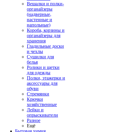
Вешалки и полки-
органайзеры
(надверные,
настенные и
напольные)
Короба, корзины и
органайзеры для
хранения
Гладильные доски
и чехлы
Сушилки для
белья
Ролики и щетки
для одежды
Полки, этажерки и
аксессуары для
обуви
Стремянки
Крючки
хозяйственные
Лейки и
опрыскиватели
Разное
Ещё
Бытовая химия