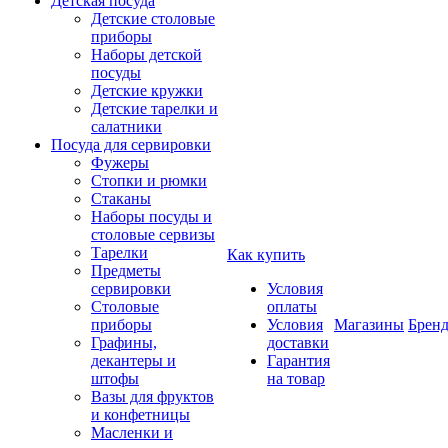
Детская посуда
Детские столовые
приборы
Наборы детской
посуды
Детские кружки
Детские тарелки и
салатники
Посуда для сервировки
Фужеры
Стопки и рюмки
Стаканы
Наборы посуды и
столовые сервизы
Тарелки
Как купить
Предметы
сервировки
Условия
Столовые
оплаты
приборы
Условия
Магазины
Брен
Графины,
доставки
декантеры и
Гарантия
штофы
на товар
Вазы для фруктов
и конфетницы
Масленки и