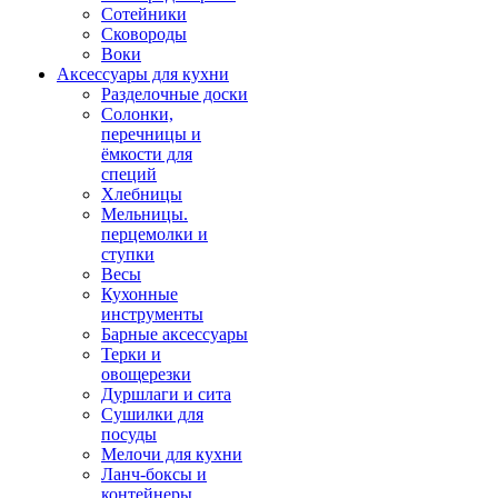
Сотейники
Сковороды
Воки
Аксессуары для кухни
Разделочные доски
Солонки,
перечницы и
ёмкости для
специй
Хлебницы
Мельницы.
перцемолки и
ступки
Весы
Кухонные
инструменты
Барные аксессуары
Терки и
овощерезки
Дуршлаги и сита
Сушилки для
посуды
Мелочи для кухни
Ланч-боксы и
контейнеры