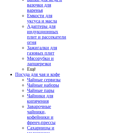
вазочки для
варенья
Емкости для
уксуса и масла
Адаптеры для
индукционных
плит и рассекатели
огня
Зажигалки для
газовых плит
Мясорубки и
лапшерезки
Ещё
Посуда для чая и кофе
Чайные сервизы
Чайные наборы
Чайные пары
Чайники для
кипячения
Заварочные
чайники,
кофейники и
френч-прессы
Сахарницы и