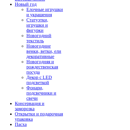
Новый год
Елочные игрушки
и украшения
Статуэтки,
игрушки и
фигурки
Новогодний
текстиль
Новогодние
венки, ветки, ели
декоративные
Новогодняя и
рождественская
посуда
Декор с LED
подсветкой
Фонари,
подсвечники и
свечи
Консервация и
заморозка
Открытки и подарочная
упаковка
Пасха