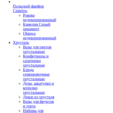
Польский фарфор
Сmielow
Рококо
недекорированный
Камелия Серый
орнамент
Oktawa
недекорированный
Хрусталь
Вазы для цветов
хрустальные
Конфетницы и
салатники
хрустальные
Блюда
сервировочные
хрустальные
Дозы, шкатулки и
копилки
хрустальные
Декор из хрусталя
Вазы для фруктов
и торта
Наборы для