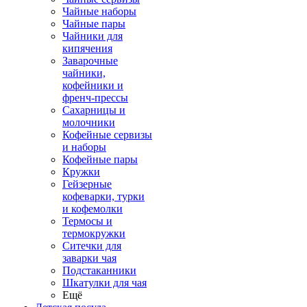
Чайные наборы
Чайные пары
Чайники для
кипячения
Заварочные
чайники,
кофейники и
френч-прессы
Сахарницы и
молочники
Кофейные сервизы
и наборы
Кофейные пары
Кружки
Гейзерные
кофеварки, турки
и кофемолки
Термосы и
термокружки
Ситечки для
заварки чая
Подстаканники
Шкатулки для чая
Ещё