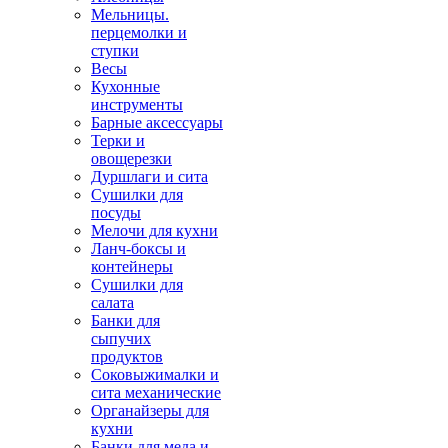
Мельницы.
перцемолки и
ступки
Весы
Кухонные
инструменты
Барные аксессуары
Терки и
овощерезки
Дуршлаги и сита
Сушилки для
посуды
Мелочи для кухни
Ланч-боксы и
контейнеры
Сушилки для
салата
Банки для
сыпучих
продуктов
Соковыжималки и
сита механические
Органайзеры для
кухни
Банки для меда и