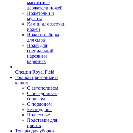
магнитные
держатели ножей
Ножеточки и
мусаты
Камни для заточки
ножей
Ножи и наборы
для сыра
Ножи для
специальной
нарезки и
карвинга
Специи Royal Field
Горшки цветочные и
кашпо
С автополивом
С посадочным
горшком
С поддоном
Без поддона
Подвесные
Подставки для
цветов
Товары для уборки