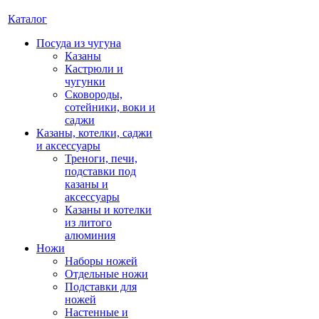
Каталог
Посуда из чугуна
Казаны
Кастрюли и
чугунки
Сковороды,
сотейники, воки и
саджи
Казаны, котелки, саджи
и аксессуары
Треноги, печи,
подставки под
казаны и
аксессуары
Казаны и котелки
из литого
алюминия
Ножи
Наборы ножей
Отдельные ножи
Подставки для
ножей
Настенные и