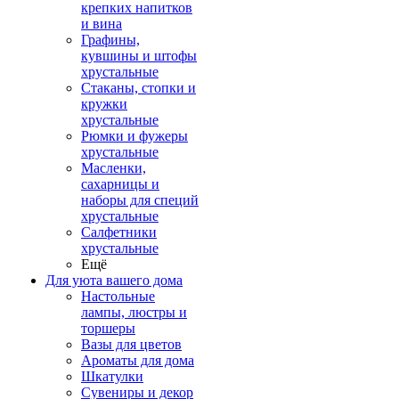
крепких напитков
и вина
Графины,
кувшины и штофы
хрустальные
Стаканы, стопки и
кружки
хрустальные
Рюмки и фужеры
хрустальные
Масленки,
сахарницы и
наборы для специй
хрустальные
Салфетники
хрустальные
Ещё
Для уюта вашего дома
Настольные
лампы, люстры и
торшеры
Вазы для цветов
Ароматы для дома
Шкатулки
Сувениры и декор