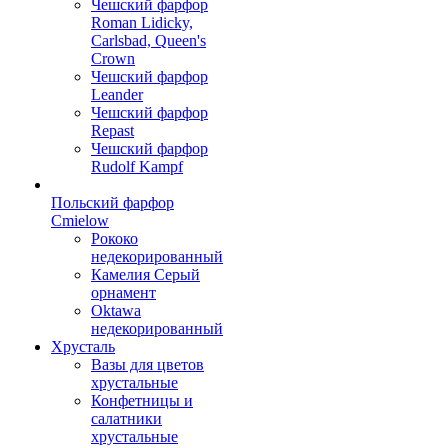
Чешский фарфор
Roman Lidicky,
Carlsbad, Queen's
Crown
Чешский фарфор
Leander
Чешский фарфор
Repast
Чешский фарфор
Rudolf Kampf
Польский фарфор
Сmielow
Рококо
недекорированный
Камелия Серый
орнамент
Oktawa
недекорированный
Хрусталь
Вазы для цветов
хрустальные
Конфетницы и
салатники
хрустальные