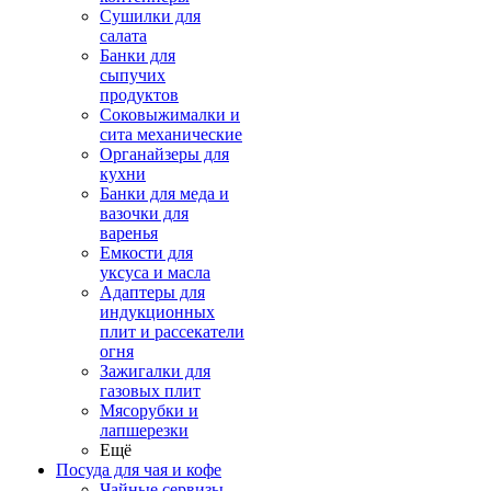
Сушилки для
салата
Банки для
сыпучих
продуктов
Соковыжималки и
сита механические
Органайзеры для
кухни
Банки для меда и
вазочки для
варенья
Емкости для
уксуса и масла
Адаптеры для
индукционных
плит и рассекатели
огня
Зажигалки для
газовых плит
Мясорубки и
лапшерезки
Ещё
Посуда для чая и кофе
Чайные сервизы