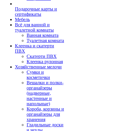
Подарочные карты и
сертификаты
Мебель
Всё для ванной и
туалетной комнаты
Ванная комната
Туалетная комната
Клеенка и скатерти
ПВХ
Скатерти ПВХ
Клеенка рулонная
Хозяйственные мелочи
Сумки и
косметички
Вешалки и полки-
органайзеры
(надверные,
настенные и
напольные)
Короба, корзины и
органайзеры для
хранения
Гладильные доски
и чехлы