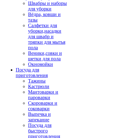
Швабры и наборы
для уборки
Вёдра, ковши и
тазы
Салфетки для
уборки,насадки
для швабр и
тряпки для мытья
пола
Веники,совки и
щетки для пола
Окномойки
Посуда для
приготовления
Тажины
Кастрюли
Мантоварки и
пароварки
Скороварки и
соковарки
Выпечка и
запекание
Посуда для
быстрого
приготовления