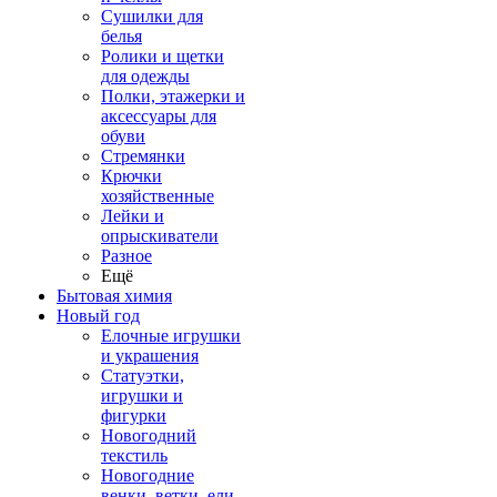
Сушилки для
белья
Ролики и щетки
для одежды
Полки, этажерки и
аксессуары для
обуви
Стремянки
Крючки
хозяйственные
Лейки и
опрыскиватели
Разное
Ещё
Бытовая химия
Новый год
Елочные игрушки
и украшения
Статуэтки,
игрушки и
фигурки
Новогодний
текстиль
Новогодние
венки, ветки, ели