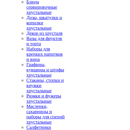
Блюда
сервировочные
хрустальные
Дозы, шкатулки и
копилки
хрустальные
Декор из хрусталя
Вазы для фруктов
и торта
Наборы для
крепких напитков
и вина
Графины,
кувшины и штофы
хрустальные
Стаканы, стопки и
кружки
хрустальные
Рюмки и фужеры
хрустальные
Масленки,
сахарницы и
наборы для специй
хрустальные
Салфетники