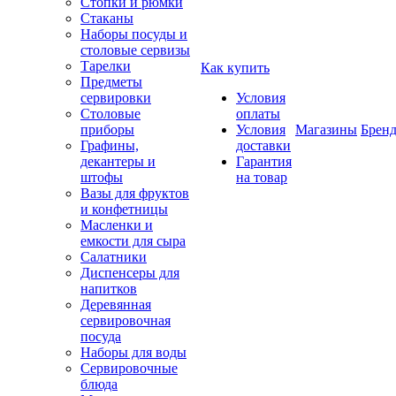
Стопки и рюмки
Стаканы
Наборы посуды и
столовые сервизы
Тарелки
Как купить
Предметы
сервировки
Условия
Столовые
оплаты
приборы
Условия
Магазины
Брен
Графины,
доставки
декантеры и
Гарантия
штофы
на товар
Вазы для фруктов
и конфетницы
Масленки и
емкости для сыра
Салатники
Диспенсеры для
напитков
Деревянная
сервировочная
посуда
Наборы для воды
Сервировочные
блюда