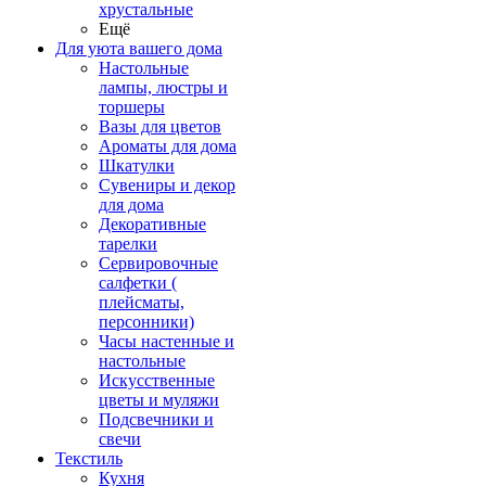
хрустальные
Ещё
Для уюта вашего дома
Настольные
лампы, люстры и
торшеры
Вазы для цветов
Ароматы для дома
Шкатулки
Сувениры и декор
для дома
Декоративные
тарелки
Сервировочные
салфетки (
плейсматы,
персонники)
Часы настенные и
настольные
Искусственные
цветы и муляжи
Подсвечники и
свечи
Текстиль
Кухня