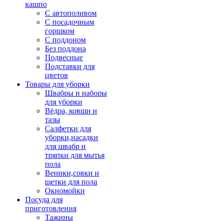
кашпо
С автополивом
С посадочным
горшком
С поддоном
Без поддона
Подвесные
Подставки для
цветов
Товары для уборки
Швабры и наборы
для уборки
Вёдра, ковши и
тазы
Салфетки для
уборки,насадки
для швабр и
тряпки для мытья
пола
Веники,совки и
щетки для пола
Окномойки
Посуда для
приготовления
Тажины