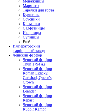
Менажницы
Мармиты
Тарелки для торта
Кувшины
Соусники
Креманки
Салфетницы
Икорницы
Супницы
Ещё
Императорский
фарфоровый завод
Чешский фарфор
Чешский фарфор
Thun 1794 a.s.
Чешский фарфор
Roman Lidicky,
Carlsbad, Queen's
Crown
Чешский фарфор
Leander
Чешский фарфор
Repast
Чешский фарфор
Rudolf Kampf