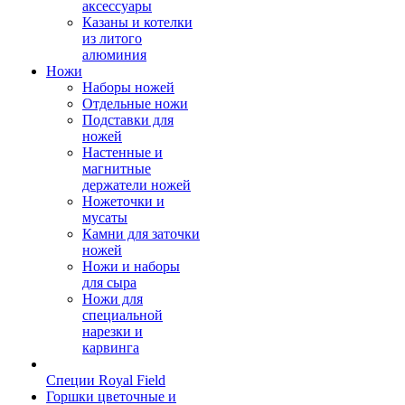
аксессуары
Казаны и котелки
из литого
алюминия
Ножи
Наборы ножей
Отдельные ножи
Подставки для
ножей
Настенные и
магнитные
держатели ножей
Ножеточки и
мусаты
Камни для заточки
ножей
Ножи и наборы
для сыра
Ножи для
специальной
нарезки и
карвинга
Специи Royal Field
Горшки цветочные и