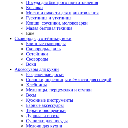
Посуда для быстрого приготовления
Крышки
Миски и емкости для приготовления
Гусятницы и утятницы
Ковши, соусники, молоковарки
Малая бытовая техника
Ещё
Сковороды, сотейники, воки
Блинные сковороды
Сковороды-гриль
Сотейники
Сковороды
Воки
Аксессуары для кухни
Разделочные доски
Солонки, перечницы и ёмкости для специй
Хлебницы
Мельницы. перцемолки и ступки
Весы
Кухонные инструменты
Барные аксессуары
Терки и овощерезки
Дуршлаги и сита
Сушилки для посуды
Мелочи для кухни