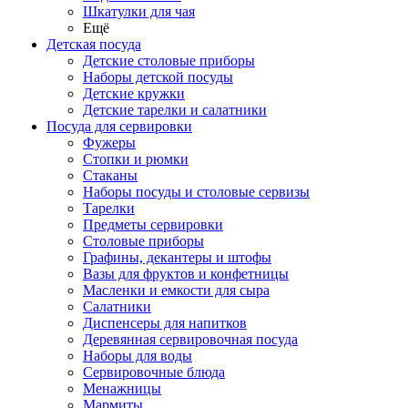
Шкатулки для чая
Ещё
Детская посуда
Детские столовые приборы
Наборы детской посуды
Детские кружки
Детские тарелки и салатники
Посуда для сервировки
Фужеры
Стопки и рюмки
Стаканы
Наборы посуды и столовые сервизы
Тарелки
Предметы сервировки
Столовые приборы
Графины, декантеры и штофы
Вазы для фруктов и конфетницы
Масленки и емкости для сыра
Салатники
Диспенсеры для напитков
Деревянная сервировочная посуда
Наборы для воды
Сервировочные блюда
Менажницы
Мармиты