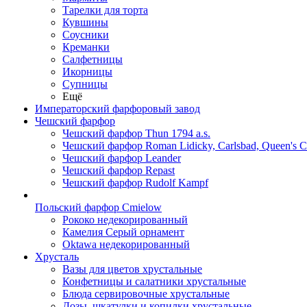
Тарелки для торта
Кувшины
Соусники
Креманки
Салфетницы
Икорницы
Супницы
Ещё
Императорский фарфоровый завод
Чешский фарфор
Чешский фарфор Thun 1794 a.s.
Чешский фарфор Roman Lidicky, Carlsbad, Queen's 
Чешский фарфор Leander
Чешский фарфор Repast
Чешский фарфор Rudolf Kampf
Польский фарфор Сmielow
Рококо недекорированный
Камелия Серый орнамент
Oktawa недекорированный
Хрусталь
Вазы для цветов хрустальные
Конфетницы и салатники хрустальные
Блюда сервировочные хрустальные
Дозы, шкатулки и копилки хрустальные