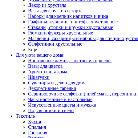
Декор из хрусталя
Вазы для фруктов и торта
Наборы для крепких напитков и вина
Графины, кувшины и штофы хрустальные
Стаканы, стопки и кружки хрустальные
Рюмки и фужеры хрустальные
Масленки, сахарницы и наборы для специй хруста
Салфетники хрустальные
Ещё
Для уюта вашего дома
Настольные лампы, люстры и торшеры
Вазы для цветов
Ароматы для дома
Шкатулки
Сувениры и декор для дома
Декоративные тарелки
Сервировочные салфетки ( плейсматы, персонники
Часы настенные и настольные
Искусственные цветы и муляжи
Подсвечники и свечи
Текстиль
Кухня
Спальня
Гостиная