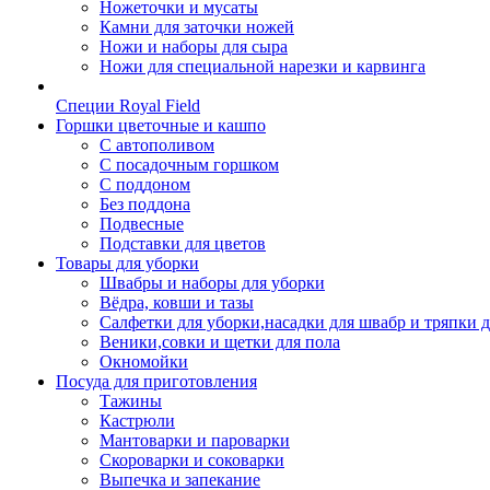
Ножеточки и мусаты
Камни для заточки ножей
Ножи и наборы для сыра
Ножи для специальной нарезки и карвинга
Специи Royal Field
Горшки цветочные и кашпо
С автополивом
С посадочным горшком
С поддоном
Без поддона
Подвесные
Подставки для цветов
Товары для уборки
Швабры и наборы для уборки
Вёдра, ковши и тазы
Салфетки для уборки,насадки для швабр и тряпки 
Веники,совки и щетки для пола
Окномойки
Посуда для приготовления
Тажины
Кастрюли
Мантоварки и пароварки
Скороварки и соковарки
Выпечка и запекание