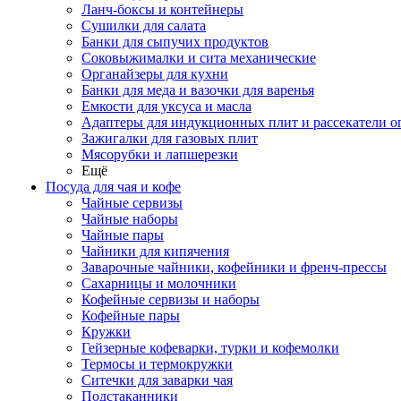
Ланч-боксы и контейнеры
Сушилки для салата
Банки для сыпучих продуктов
Соковыжималки и сита механические
Органайзеры для кухни
Банки для меда и вазочки для варенья
Емкости для уксуса и масла
Адаптеры для индукционных плит и рассекатели о
Зажигалки для газовых плит
Мясорубки и лапшерезки
Ещё
Посуда для чая и кофе
Чайные сервизы
Чайные наборы
Чайные пары
Чайники для кипячения
Заварочные чайники, кофейники и френч-прессы
Сахарницы и молочники
Кофейные сервизы и наборы
Кофейные пары
Кружки
Гейзерные кофеварки, турки и кофемолки
Термосы и термокружки
Ситечки для заварки чая
Подстаканники