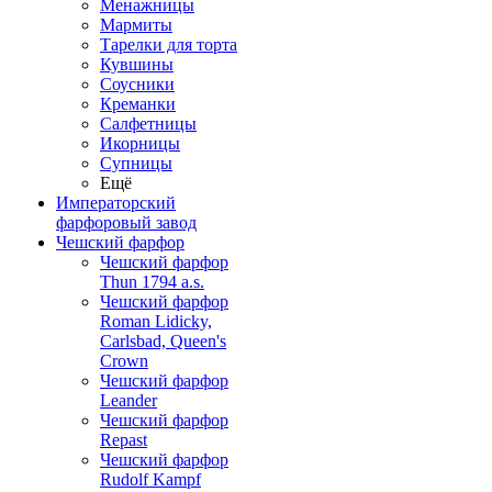
Менажницы
Мармиты
Тарелки для торта
Кувшины
Соусники
Креманки
Салфетницы
Икорницы
Супницы
Ещё
Императорский
фарфоровый завод
Чешский фарфор
Чешский фарфор
Thun 1794 a.s.
Чешский фарфор
Roman Lidicky,
Carlsbad, Queen's
Crown
Чешский фарфор
Leander
Чешский фарфор
Repast
Чешский фарфор
Rudolf Kampf