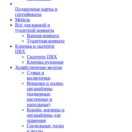
Подарочные карты и
сертификаты
Мебель
Всё для ванной и
туалетной комнаты
Ванная комната
Туалетная комната
Клеенка и скатерти
ПВХ
Скатерти ПВХ
Клеенка рулонная
Хозяйственные мелочи
Сумки и
косметички
Вешалки и полки-
органайзеры
(надверные,
настенные и
напольные)
Короба, корзины и
органайзеры для
хранения
Гладильные доски
и чехлы