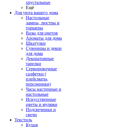
хрустальные
Ещё
Для уюта вашего дома
Настольные
лампы, люстры и
торшеры
Вазы для цветов
Ароматы для дома
Шкатулки
Сувениры и декор
для дома
Декоративные
тарелки
Сервировочные
салфетки (
плейсматы,
персонники)
Часы настенные и
настольные
Искусственные
цветы и муляжи
Подсвечники и
свечи
Текстиль
Кухня