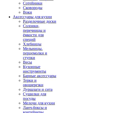
Сотейники
Сковороды
Воки
Аксессуары для кухни
Разделочные доски
Солонки,
перечницы и
ёмкости для
специй
Хлебницы
Мельницы.
перцемолки и
ступки
Весы
Кухонные
инструменты
Барные аксессуары
Терки и
овощерезки
Дуршлаги и сита
Сушилки для
посуды
Мелочи для кухни
Ланч-боксы и
контейнеры