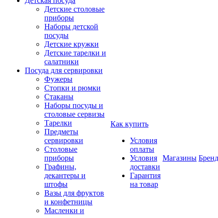
Детская посуда
Детские столовые
приборы
Наборы детской
посуды
Детские кружки
Детские тарелки и
салатники
Посуда для сервировки
Фужеры
Стопки и рюмки
Стаканы
Наборы посуды и
столовые сервизы
Тарелки
Как купить
Предметы
сервировки
Условия
Столовые
оплаты
приборы
Условия
Магазины
Брен
Графины,
доставки
декантеры и
Гарантия
штофы
на товар
Вазы для фруктов
и конфетницы
Масленки и