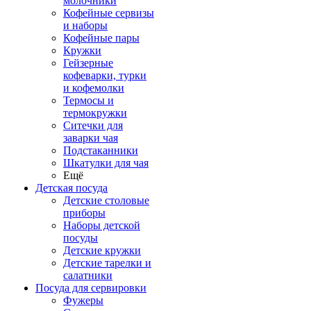
молочники
Кофейные сервизы
и наборы
Кофейные пары
Кружки
Гейзерные
кофеварки, турки
и кофемолки
Термосы и
термокружки
Ситечки для
заварки чая
Подстаканники
Шкатулки для чая
Ещё
Детская посуда
Детские столовые
приборы
Наборы детской
посуды
Детские кружки
Детские тарелки и
салатники
Посуда для сервировки
Фужеры