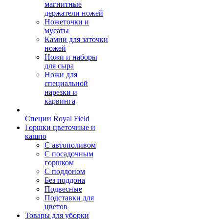
магнитные
держатели ножей
Ножеточки и
мусаты
Камни для заточки
ножей
Ножи и наборы
для сыра
Ножи для
специальной
нарезки и
карвинга
Специи Royal Field
Горшки цветочные и
кашпо
С автополивом
С посадочным
горшком
С поддоном
Без поддона
Подвесные
Подставки для
цветов
Товары для уборки