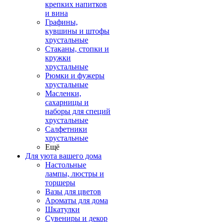
крепких напитков
и вина
Графины,
кувшины и штофы
хрустальные
Стаканы, стопки и
кружки
хрустальные
Рюмки и фужеры
хрустальные
Масленки,
сахарницы и
наборы для специй
хрустальные
Салфетники
хрустальные
Ещё
Для уюта вашего дома
Настольные
лампы, люстры и
торшеры
Вазы для цветов
Ароматы для дома
Шкатулки
Сувениры и декор