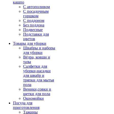
кашпо
С автополивом
С посадочным
горшком
С поддоном
Без поддона
Подвесные
Подставки для
цветов
Товары для уборки
Швабры и наборы
для уборки
Вёдра, ковши и
тазы
Салфетки для
уборки,насадки
для швабр и
тряпки для мытья
пола
Веники,совки и
щетки для пола
Окномойки
Посуда для
приготовления
Тажины