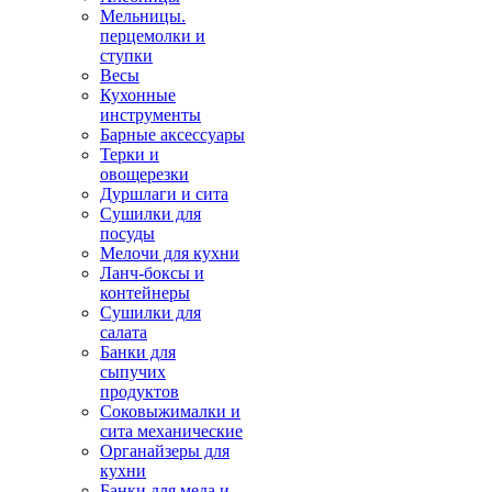
Мельницы.
перцемолки и
ступки
Весы
Кухонные
инструменты
Барные аксессуары
Терки и
овощерезки
Дуршлаги и сита
Сушилки для
посуды
Мелочи для кухни
Ланч-боксы и
контейнеры
Сушилки для
салата
Банки для
сыпучих
продуктов
Соковыжималки и
сита механические
Органайзеры для
кухни
Банки для меда и