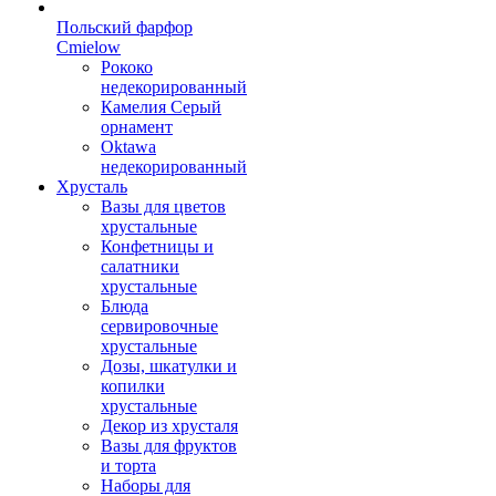
Польский фарфор
Сmielow
Рококо
недекорированный
Камелия Серый
орнамент
Oktawa
недекорированный
Хрусталь
Вазы для цветов
хрустальные
Конфетницы и
салатники
хрустальные
Блюда
сервировочные
хрустальные
Дозы, шкатулки и
копилки
хрустальные
Декор из хрусталя
Вазы для фруктов
и торта
Наборы для