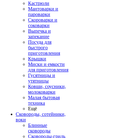
Кастрюли
Мантоварки и
пароварки
Скороварки и
соковарки
Выпечка и
запекание
Посуда для
быстрого
приготовления
Крышки
Миски и емкости
для приготовления
Гусятницы и
утятницы
Ковши, соусники,
молоковарки
Малая бытовая
техника
Ещё
Сковороды, сотейники,
воки
Блинные
сковороды
Сковороды-гриль