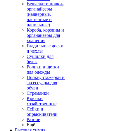
Вешалки и полки-
органайзеры
(надверные,
настенные и
напольные)
Короба, корзины и
органайзеры для
хранения
Гладильные доски
и чехлы
Сушилки для
белья
Ролики и щетки
для одежды
Полки, этажерки и
аксессуары для
обуви
Стремянки
Крючки
хозяйственные
Лейки и
опрыскиватели
Разное
Ещё
Бытовая химия