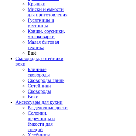
Крышки
Миски и емкости
для приготовления
Гусятницы и
утятницы
Ковши, соусники,
молоковарки
Малая бытовая
техника
Ещё
Сковороды, сотейники,
воки
Блинные
сковороды
Сковороды-гриль
Сотейники
Сковороды
Воки
Аксессуары для кухни
Разделочные доски
Солонки,
перечницы и
ёмкости для
специй
Хлебницы