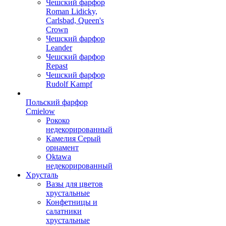
Чешский фарфор
Roman Lidicky,
Carlsbad, Queen's
Crown
Чешский фарфор
Leander
Чешский фарфор
Repast
Чешский фарфор
Rudolf Kampf
Польский фарфор
Сmielow
Рококо
недекорированный
Камелия Серый
орнамент
Oktawa
недекорированный
Хрусталь
Вазы для цветов
хрустальные
Конфетницы и
салатники
хрустальные