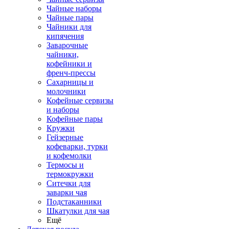
Чайные наборы
Чайные пары
Чайники для
кипячения
Заварочные
чайники,
кофейники и
френч-прессы
Сахарницы и
молочники
Кофейные сервизы
и наборы
Кофейные пары
Кружки
Гейзерные
кофеварки, турки
и кофемолки
Термосы и
термокружки
Ситечки для
заварки чая
Подстаканники
Шкатулки для чая
Ещё