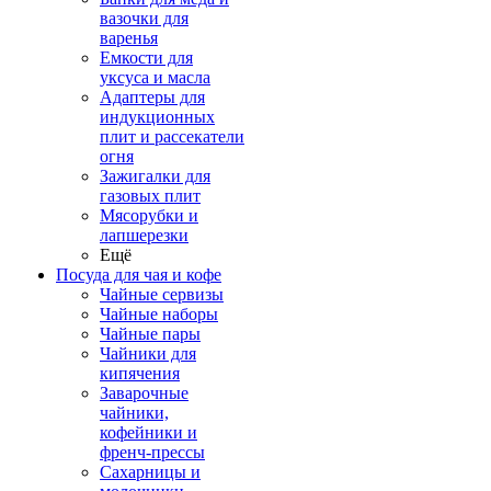
вазочки для
варенья
Емкости для
уксуса и масла
Адаптеры для
индукционных
плит и рассекатели
огня
Зажигалки для
газовых плит
Мясорубки и
лапшерезки
Ещё
Посуда для чая и кофе
Чайные сервизы
Чайные наборы
Чайные пары
Чайники для
кипячения
Заварочные
чайники,
кофейники и
френч-прессы
Сахарницы и