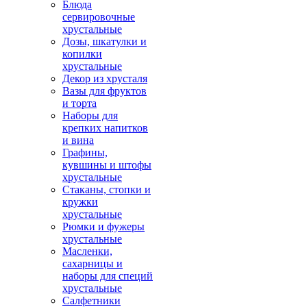
Блюда
сервировочные
хрустальные
Дозы, шкатулки и
копилки
хрустальные
Декор из хрусталя
Вазы для фруктов
и торта
Наборы для
крепких напитков
и вина
Графины,
кувшины и штофы
хрустальные
Стаканы, стопки и
кружки
хрустальные
Рюмки и фужеры
хрустальные
Масленки,
сахарницы и
наборы для специй
хрустальные
Салфетники