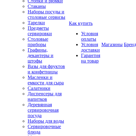
Стопки и рюмки
Стаканы
Наборы посуды и
столовые сервизы
Тарелки
Как купить
Предметы
сервировки
Условия
Столовые
оплаты
приборы
Условия
Магазины
Брен
Графины,
доставки
декантеры и
Гарантия
штофы
на товар
Вазы для фруктов
и конфетницы
Масленки и
емкости для сыра
Салатники
Диспенсеры для
напитков
Деревянная
сервировочная
посуда
Наборы для воды
Сервировочные
блюда