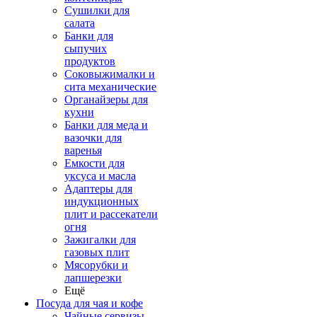
Сушилки для
салата
Банки для
сыпучих
продуктов
Соковыжималки и
сита механические
Органайзеры для
кухни
Банки для меда и
вазочки для
варенья
Емкости для
уксуса и масла
Адаптеры для
индукционных
плит и рассекатели
огня
Зажигалки для
газовых плит
Мясорубки и
лапшерезки
Ещё
Посуда для чая и кофе
Чайные сервизы