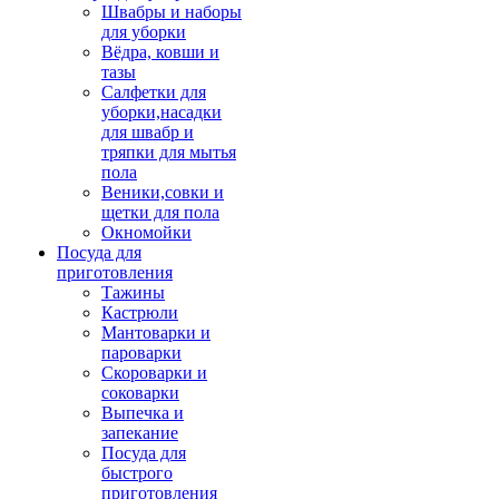
Швабры и наборы
для уборки
Вёдра, ковши и
тазы
Салфетки для
уборки,насадки
для швабр и
тряпки для мытья
пола
Веники,совки и
щетки для пола
Окномойки
Посуда для
приготовления
Тажины
Кастрюли
Мантоварки и
пароварки
Скороварки и
соковарки
Выпечка и
запекание
Посуда для
быстрого
приготовления