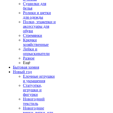
Сушилки для
белья
Ролики и щетки
для одежды
Полки, этажерки и
аксессуары для
обуви
Стремянки
Крючки
хозяйственные
Лейки и
опрыскиватели
Разное
Ещё
Бытовая химия
Новый год
Елочные игрушки
и украшения
Статуэтки,
игрушки и
фигурки
Новогодний
текстиль
Новогодние
венки, ветки, ели