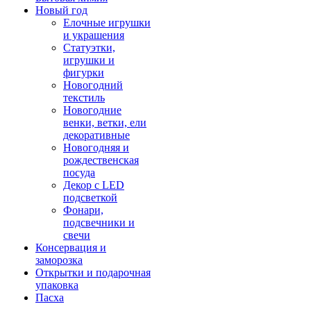
Новый год
Елочные игрушки
и украшения
Статуэтки,
игрушки и
фигурки
Новогодний
текстиль
Новогодние
венки, ветки, ели
декоративные
Новогодняя и
рождественская
посуда
Декор с LED
подсветкой
Фонари,
подсвечники и
свечи
Консервация и
заморозка
Открытки и подарочная
упаковка
Пасха