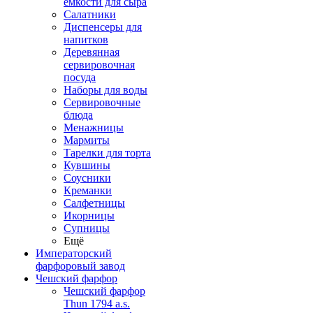
емкости для сыра
Салатники
Диспенсеры для
напитков
Деревянная
сервировочная
посуда
Наборы для воды
Сервировочные
блюда
Менажницы
Мармиты
Тарелки для торта
Кувшины
Соусники
Креманки
Салфетницы
Икорницы
Супницы
Ещё
Императорский
фарфоровый завод
Чешский фарфор
Чешский фарфор
Thun 1794 a.s.