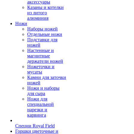
аксессуары
Казаны и котелки
из литого
алюминия
Ножи
Наборы ножей
Отдельные ножи
Подставки для
ножей
Настенные и
магнитные
держатели ножей
Ножеточки и
мусаты
Камни для заточки
ножей
Ножи и наборы
для сыра
Ножи для
специальной
нарезки и
карвинга
Специи Royal Field
Горшки цветочные и