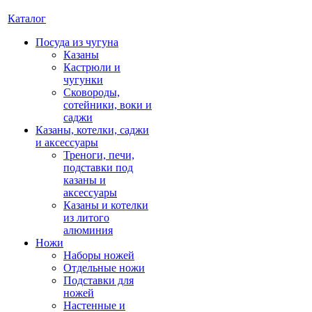
Каталог
Посуда из чугуна
Казаны
Кастрюли и
чугунки
Сковороды,
сотейники, воки и
саджи
Казаны, котелки, саджи
и аксессуары
Треноги, печи,
подставки под
казаны и
аксессуары
Казаны и котелки
из литого
алюминия
Ножи
Наборы ножей
Отдельные ножи
Подставки для
ножей
Настенные и