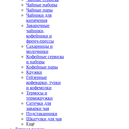
Чайные наборы
Чайные пары
Чайники для
кипячения
Заварочные
чайники,
кофейники и
френч-прессы
Сахарницы и
молочники
Кофейные сервизы
и наборы
Кофейные пары
Кружки
Гейзерные
кофеварки, турки
и кофемолки
Термосы и
термокружки
Ситечки для
заварки чая
Подстаканники
Шкатулки для чая
Ещё