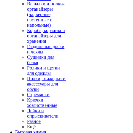
Вешалки и полки-
органайзеры
(надверные,
настенные и
напольные)
Короба, корзины и
органайзеры для
хранения
Гладильные доски
и чехлы
Сушилки для
белья
Ролики и щетки
для одежды
Полки, этажерки и
аксессуары для
обуви
Стремянки
Крючки
хозяйственные
Лейки и
опрыскиватели
Разное
Ещё
Бытовая химия