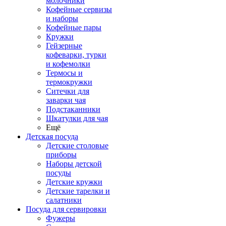
молочники
Кофейные сервизы
и наборы
Кофейные пары
Кружки
Гейзерные
кофеварки, турки
и кофемолки
Термосы и
термокружки
Ситечки для
заварки чая
Подстаканники
Шкатулки для чая
Ещё
Детская посуда
Детские столовые
приборы
Наборы детской
посуды
Детские кружки
Детские тарелки и
салатники
Посуда для сервировки
Фужеры