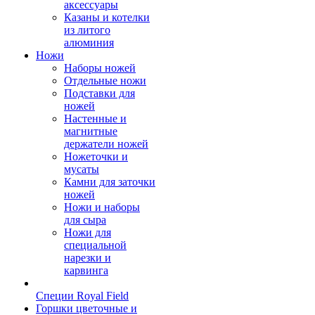
аксессуары
Казаны и котелки
из литого
алюминия
Ножи
Наборы ножей
Отдельные ножи
Подставки для
ножей
Настенные и
магнитные
держатели ножей
Ножеточки и
мусаты
Камни для заточки
ножей
Ножи и наборы
для сыра
Ножи для
специальной
нарезки и
карвинга
Специи Royal Field
Горшки цветочные и