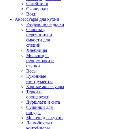
Сотейники
Сковороды
Воки
Аксессуары для кухни
Разделочные доски
Солонки,
перечницы и
ёмкости для
специй
Хлебницы
Мельницы.
перцемолки и
ступки
Весы
Кухонные
инструменты
Барные аксессуары
Терки и
овощерезки
Дуршлаги и сита
Сушилки для
посуды
Мелочи для кухни
Ланч-боксы и
контейнеры