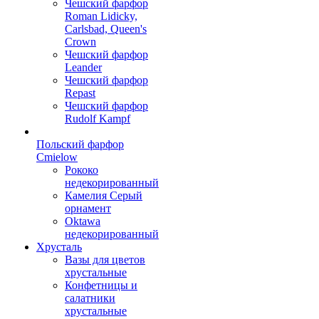
Чешский фарфор
Roman Lidicky,
Carlsbad, Queen's
Crown
Чешский фарфор
Leander
Чешский фарфор
Repast
Чешский фарфор
Rudolf Kampf
Польский фарфор
Сmielow
Рококо
недекорированный
Камелия Серый
орнамент
Oktawa
недекорированный
Хрусталь
Вазы для цветов
хрустальные
Конфетницы и
салатники
хрустальные