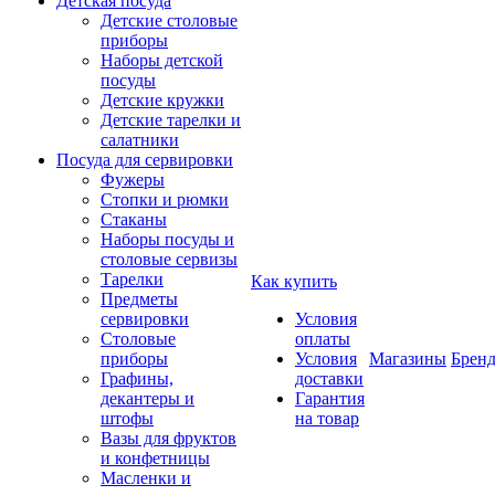
Детская посуда
Детские столовые
приборы
Наборы детской
посуды
Детские кружки
Детские тарелки и
салатники
Посуда для сервировки
Фужеры
Стопки и рюмки
Стаканы
Наборы посуды и
столовые сервизы
Тарелки
Как купить
Предметы
сервировки
Условия
Столовые
оплаты
приборы
Условия
Магазины
Брен
Графины,
доставки
декантеры и
Гарантия
штофы
на товар
Вазы для фруктов
и конфетницы
Масленки и