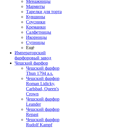
Менажницы
Мармиты
Тарелки для торта
Кувшины
Соусники
Креманки
Салфетницы
Икорницы
Супницы
Ещё
Императорский
фарфоровый завод
Чешский фарфор
Чешский фарфор
Thun 1794 a.s.
Чешский фарфор
Roman Lidicky,
Carlsbad, Queen's
Crown
Чешский фарфор
Leander
Чешский фарфор
Repast
Чешский фарфор
Rudolf Kampf