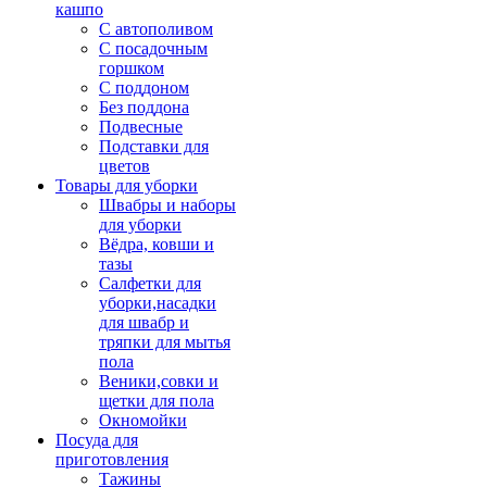
кашпо
С автополивом
С посадочным
горшком
С поддоном
Без поддона
Подвесные
Подставки для
цветов
Товары для уборки
Швабры и наборы
для уборки
Вёдра, ковши и
тазы
Салфетки для
уборки,насадки
для швабр и
тряпки для мытья
пола
Веники,совки и
щетки для пола
Окномойки
Посуда для
приготовления
Тажины