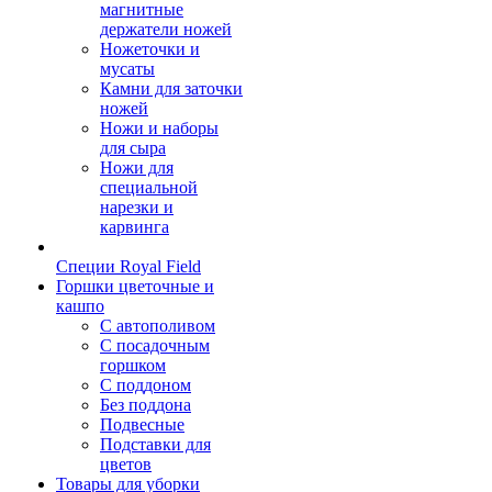
магнитные
держатели ножей
Ножеточки и
мусаты
Камни для заточки
ножей
Ножи и наборы
для сыра
Ножи для
специальной
нарезки и
карвинга
Специи Royal Field
Горшки цветочные и
кашпо
С автополивом
С посадочным
горшком
С поддоном
Без поддона
Подвесные
Подставки для
цветов
Товары для уборки