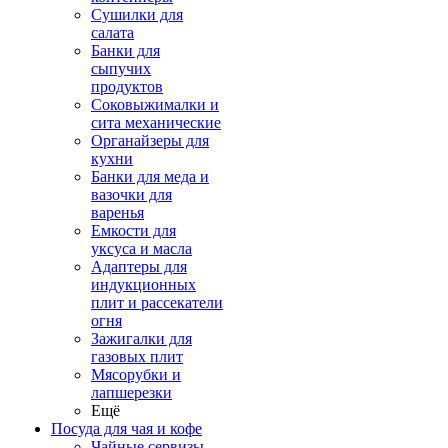
Сушилки для
салата
Банки для
сыпучих
продуктов
Соковыжималки и
сита механические
Органайзеры для
кухни
Банки для меда и
вазочки для
варенья
Емкости для
уксуса и масла
Адаптеры для
индукционных
плит и рассекатели
огня
Зажигалки для
газовых плит
Мясорубки и
лапшерезки
Ещё
Посуда для чая и кофе
Чайные сервизы