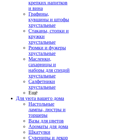
крепких напитков
и вина
Графины,
кувшины и штофы
хрустальные
Стаканы, стопки и
кружки
хрустальные
Рюмки и фужеры
хрустальные
Масленки,
сахарницы и
наборы для специй
хрустальные
Салфетники
хрустальные
Ещё
Для уюта вашего дома
Настольные
лампы, люстры и
торшеры
Вазы для цветов
Ароматы для дома
Шкатулки
Сувениры и декор