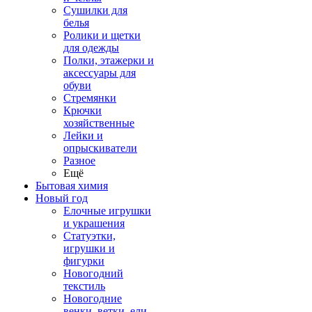
Сушилки для
белья
Ролики и щетки
для одежды
Полки, этажерки и
аксессуары для
обуви
Стремянки
Крючки
хозяйственные
Лейки и
опрыскиватели
Разное
Ещё
Бытовая химия
Новый год
Елочные игрушки
и украшения
Статуэтки,
игрушки и
фигурки
Новогодний
текстиль
Новогодние
венки, ветки, ели