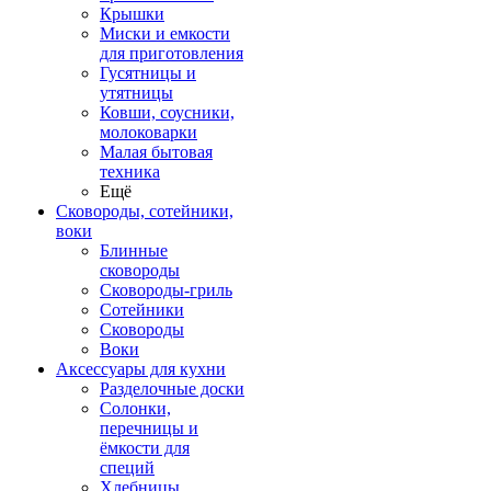
Крышки
Миски и емкости
для приготовления
Гусятницы и
утятницы
Ковши, соусники,
молоковарки
Малая бытовая
техника
Ещё
Сковороды, сотейники,
воки
Блинные
сковороды
Сковороды-гриль
Сотейники
Сковороды
Воки
Аксессуары для кухни
Разделочные доски
Солонки,
перечницы и
ёмкости для
специй
Хлебницы