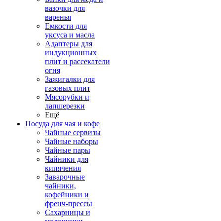
вазочки для
варенья
Емкости для
уксуса и масла
Адаптеры для
индукционных
плит и рассекатели
огня
Зажигалки для
газовых плит
Мясорубки и
лапшерезки
Ещё
Посуда для чая и кофе
Чайные сервизы
Чайные наборы
Чайные пары
Чайники для
кипячения
Заварочные
чайники,
кофейники и
френч-прессы
Сахарницы и