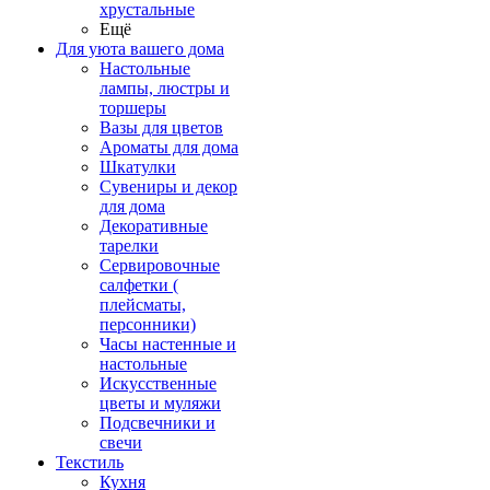
хрустальные
Ещё
Для уюта вашего дома
Настольные
лампы, люстры и
торшеры
Вазы для цветов
Ароматы для дома
Шкатулки
Сувениры и декор
для дома
Декоративные
тарелки
Сервировочные
салфетки (
плейсматы,
персонники)
Часы настенные и
настольные
Искусственные
цветы и муляжи
Подсвечники и
свечи
Текстиль
Кухня