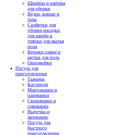
Швабры и наборы
для уборки
Вёдра, ковши и
тазы
Салфетки для
уборки,насадки
для швабр и
тряпки для мытья
пола
Веники,совки и
щетки для пола
Окномойки
Посуда для
приготовления
Тажины
Кастрюли
Мантоварки и
пароварки
Скороварки и
соковарки
Выпечка и
запекание
Посуда для
быстрого
приготовления