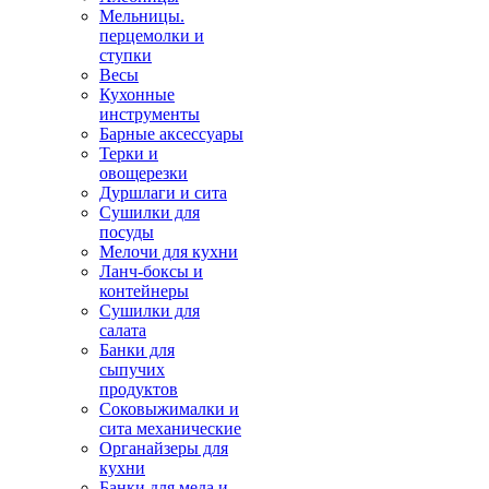
Мельницы.
перцемолки и
ступки
Весы
Кухонные
инструменты
Барные аксессуары
Терки и
овощерезки
Дуршлаги и сита
Сушилки для
посуды
Мелочи для кухни
Ланч-боксы и
контейнеры
Сушилки для
салата
Банки для
сыпучих
продуктов
Соковыжималки и
сита механические
Органайзеры для
кухни
Банки для меда и