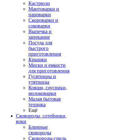
Кастрюли
Мантоварки и
пароварки
Скороварки и
соковарки
Выпечка и
запекание
Посуда для
быстрого
приготовления
Крышки
Миски и емкости
для приготовления
Гусятницы и
утятницы
Ковши, соусники,
молоковарки
Малая бытовая
техника
Ещё
Сковороды, сотейники,
воки
Блинные
сковороды
Сковороды-гриль