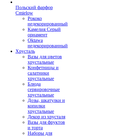
Польский фарфор
Сmielow
Рококо
недекорированный
Камелия Серый
орнамент
Oktawa
недекорированный
Хрусталь
Вазы для цветов
хрустальные
Конфетницы и
салатники
хрустальные
Блюда
сервировочные
хрустальные
Дозы, шкатулки и
копилки
хрустальные
Декор из хрусталя
Вазы для фруктов
и торта
Наборы для