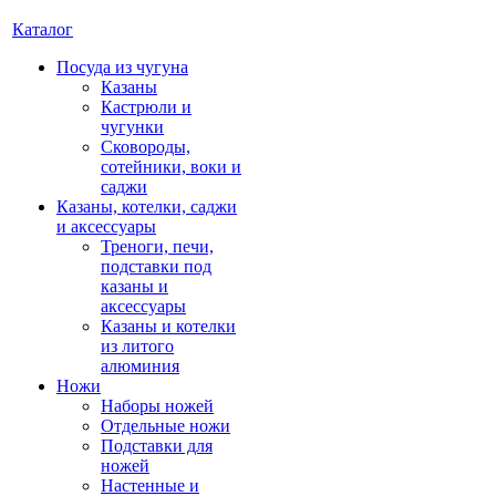
Каталог
Посуда из чугуна
Казаны
Кастрюли и
чугунки
Сковороды,
сотейники, воки и
саджи
Казаны, котелки, саджи
и аксессуары
Треноги, печи,
подставки под
казаны и
аксессуары
Казаны и котелки
из литого
алюминия
Ножи
Наборы ножей
Отдельные ножи
Подставки для
ножей
Настенные и