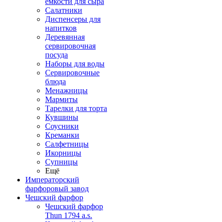
емкости для сыра
Салатники
Диспенсеры для
напитков
Деревянная
сервировочная
посуда
Наборы для воды
Сервировочные
блюда
Менажницы
Мармиты
Тарелки для торта
Кувшины
Соусники
Креманки
Салфетницы
Икорницы
Супницы
Ещё
Императорский
фарфоровый завод
Чешский фарфор
Чешский фарфор
Thun 1794 a.s.