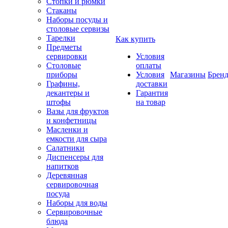
Стопки и рюмки
Стаканы
Наборы посуды и
столовые сервизы
Тарелки
Как купить
Предметы
сервировки
Условия
Столовые
оплаты
приборы
Условия
Магазины
Брен
Графины,
доставки
декантеры и
Гарантия
штофы
на товар
Вазы для фруктов
и конфетницы
Масленки и
емкости для сыра
Салатники
Диспенсеры для
напитков
Деревянная
сервировочная
посуда
Наборы для воды
Сервировочные
блюда