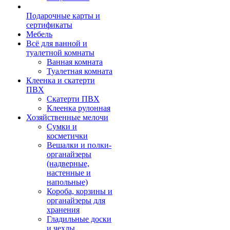
Подарочные карты и
сертификаты
Мебель
Всё для ванной и
туалетной комнаты
Ванная комната
Туалетная комната
Клеенка и скатерти
ПВХ
Скатерти ПВХ
Клеенка рулонная
Хозяйственные мелочи
Сумки и
косметички
Вешалки и полки-
органайзеры
(надверные,
настенные и
напольные)
Короба, корзины и
органайзеры для
хранения
Гладильные доски
и чехлы