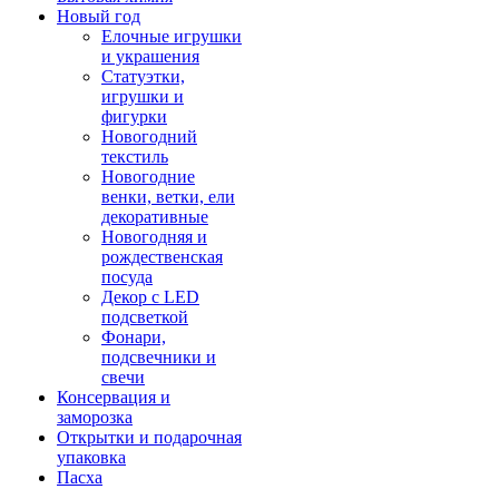
Новый год
Елочные игрушки
и украшения
Статуэтки,
игрушки и
фигурки
Новогодний
текстиль
Новогодние
венки, ветки, ели
декоративные
Новогодняя и
рождественская
посуда
Декор с LED
подсветкой
Фонари,
подсвечники и
свечи
Консервация и
заморозка
Открытки и подарочная
упаковка
Пасха