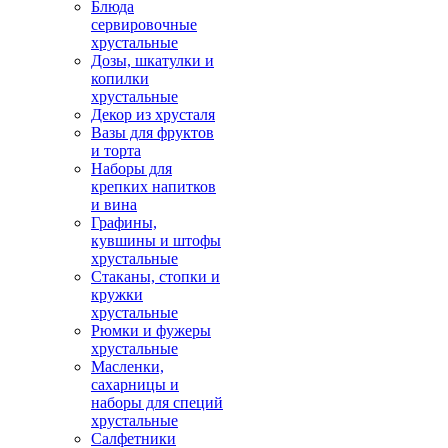
Блюда
сервировочные
хрустальные
Дозы, шкатулки и
копилки
хрустальные
Декор из хрусталя
Вазы для фруктов
и торта
Наборы для
крепких напитков
и вина
Графины,
кувшины и штофы
хрустальные
Стаканы, стопки и
кружки
хрустальные
Рюмки и фужеры
хрустальные
Масленки,
сахарницы и
наборы для специй
хрустальные
Салфетники