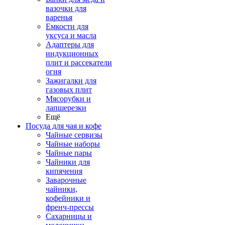
вазочки для
варенья
Емкости для
уксуса и масла
Адаптеры для
индукционных
плит и рассекатели
огня
Зажигалки для
газовых плит
Мясорубки и
лапшерезки
Ещё
Посуда для чая и кофе
Чайные сервизы
Чайные наборы
Чайные пары
Чайники для
кипячения
Заварочные
чайники,
кофейники и
френч-прессы
Сахарницы и