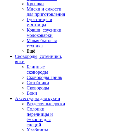
Крышки
Миски и емкости
для приготовления
Гусятницы и
утятницы
Ковши, соусники,
молоковарки
Малая бытовая
техника
Ещё
Сковороды, сотейники,
воки
Блинные
сковороды
Сковороды-гриль
Сотейники
Сковороды
Воки
Аксессуары для кухни
Разделочные доски
Солонки,
перечницы и
ёмкости для
специй
Хлебницы