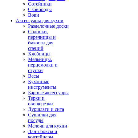
Сотейники
Сковороды
Воки
Аксессуары для кухни
Разделочные доски
Солонки,
перечницы и
ёмкости для
специй
Хлебницы
Мельницы.
перцемолки и
ступки
Весы
Кухонные
инструменты
Барные аксессуары
Терки и
овощерезки
Дуршлаги и сита
Сушилки для
посуды
Мелочи для кухни
Ланч-боксы и
контейнеры