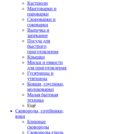
Кастрюли
Мантоварки и
пароварки
Скороварки и
соковарки
Выпечка и
запекание
Посуда для
быстрого
приготовления
Крышки
Миски и емкости
для приготовления
Гусятницы и
утятницы
Ковши, соусники,
молоковарки
Малая бытовая
техника
Ещё
Сковороды, сотейники,
воки
Блинные
сковороды
Сковороды-гриль