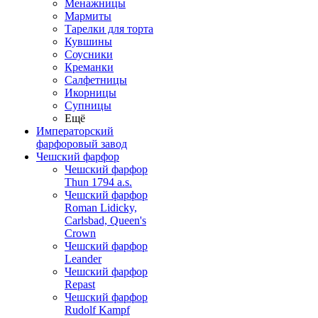
Менажницы
Мармиты
Тарелки для торта
Кувшины
Соусники
Креманки
Салфетницы
Икорницы
Супницы
Ещё
Императорский
фарфоровый завод
Чешский фарфор
Чешский фарфор
Thun 1794 a.s.
Чешский фарфор
Roman Lidicky,
Carlsbad, Queen's
Crown
Чешский фарфор
Leander
Чешский фарфор
Repast
Чешский фарфор
Rudolf Kampf