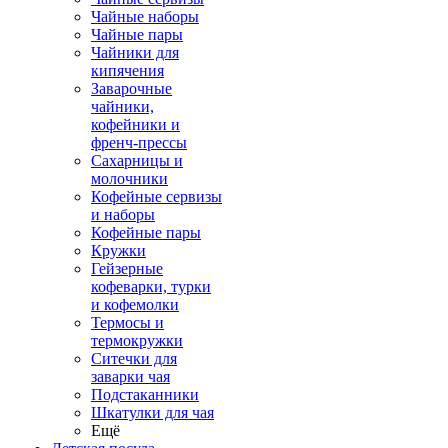
Чайные наборы
Чайные пары
Чайники для
кипячения
Заварочные
чайники,
кофейники и
френч-прессы
Сахарницы и
молочники
Кофейные сервизы
и наборы
Кофейные пары
Кружки
Гейзерные
кофеварки, турки
и кофемолки
Термосы и
термокружки
Ситечки для
заварки чая
Подстаканники
Шкатулки для чая
Ещё