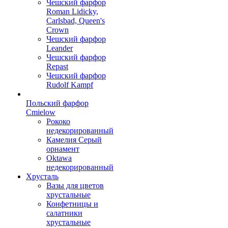
Чешский фарфор
Roman Lidicky,
Carlsbad, Queen's
Crown
Чешский фарфор
Leander
Чешский фарфор
Repast
Чешский фарфор
Rudolf Kampf
Польский фарфор
Сmielow
Рококо
недекорированный
Камелия Серый
орнамент
Oktawa
недекорированный
Хрусталь
Вазы для цветов
хрустальные
Конфетницы и
салатники
хрустальные