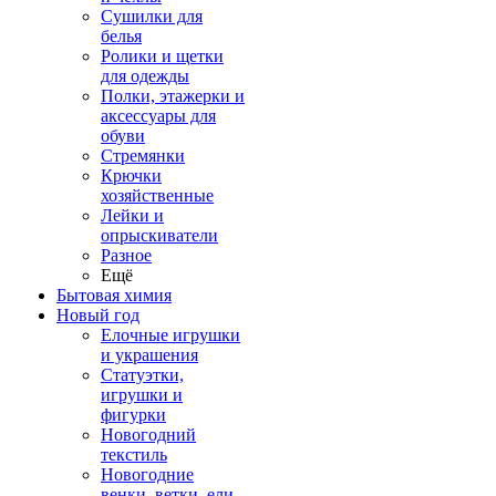
Сушилки для
белья
Ролики и щетки
для одежды
Полки, этажерки и
аксессуары для
обуви
Стремянки
Крючки
хозяйственные
Лейки и
опрыскиватели
Разное
Ещё
Бытовая химия
Новый год
Елочные игрушки
и украшения
Статуэтки,
игрушки и
фигурки
Новогодний
текстиль
Новогодние
венки, ветки, ели