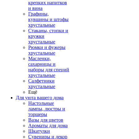
крепких напитков
и вина
Графины,
кувшины и штофы
хрустальные
Стаканы, стопки и
кружки
хрустальные
Рюмки и фужеры
хрустальные
Масленки,
сахарницы и
наборы для специй
хрустальные
Салфетники
хрустальные
Ещё
Для уюта вашего дома
Настольные
лампы, люстры и
торшеры
Вазы для цветов
Ароматы для дома
Шкатулки
Сувениры и декор