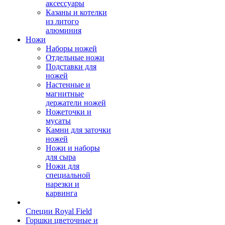
аксессуары
Казаны и котелки
из литого
алюминия
Ножи
Наборы ножей
Отдельные ножи
Подставки для
ножей
Настенные и
магнитные
держатели ножей
Ножеточки и
мусаты
Камни для заточки
ножей
Ножи и наборы
для сыра
Ножи для
специальной
нарезки и
карвинга
Специи Royal Field
Горшки цветочные и