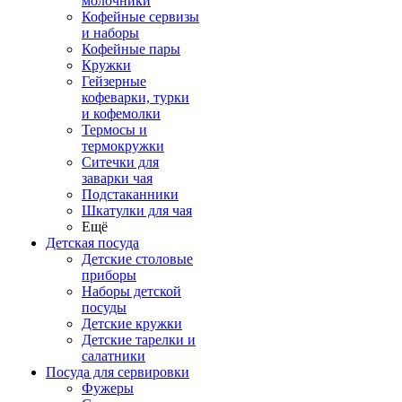
молочники
Кофейные сервизы
и наборы
Кофейные пары
Кружки
Гейзерные
кофеварки, турки
и кофемолки
Термосы и
термокружки
Ситечки для
заварки чая
Подстаканники
Шкатулки для чая
Ещё
Детская посуда
Детские столовые
приборы
Наборы детской
посуды
Детские кружки
Детские тарелки и
салатники
Посуда для сервировки
Фужеры