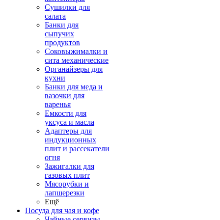
Сушилки для
салата
Банки для
сыпучих
продуктов
Соковыжималки и
сита механические
Органайзеры для
кухни
Банки для меда и
вазочки для
варенья
Емкости для
уксуса и масла
Адаптеры для
индукционных
плит и рассекатели
огня
Зажигалки для
газовых плит
Мясорубки и
лапшерезки
Ещё
Посуда для чая и кофе
Чайные сервизы