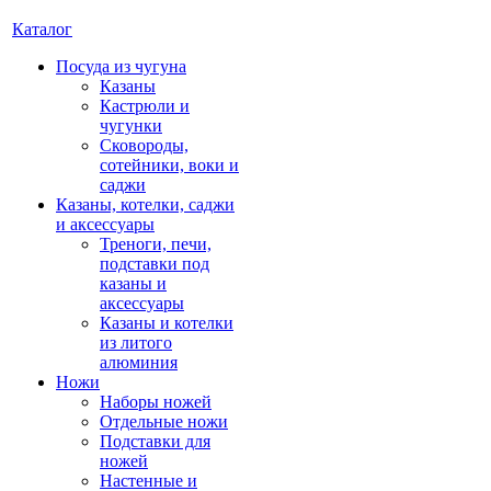
Каталог
Посуда из чугуна
Казаны
Кастрюли и
чугунки
Сковороды,
сотейники, воки и
саджи
Казаны, котелки, саджи
и аксессуары
Треноги, печи,
подставки под
казаны и
аксессуары
Казаны и котелки
из литого
алюминия
Ножи
Наборы ножей
Отдельные ножи
Подставки для
ножей
Настенные и