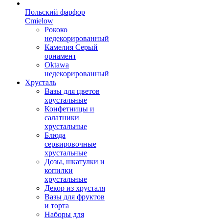
Польский фарфор
Сmielow
Рококо
недекорированный
Камелия Серый
орнамент
Oktawa
недекорированный
Хрусталь
Вазы для цветов
хрустальные
Конфетницы и
салатники
хрустальные
Блюда
сервировочные
хрустальные
Дозы, шкатулки и
копилки
хрустальные
Декор из хрусталя
Вазы для фруктов
и торта
Наборы для