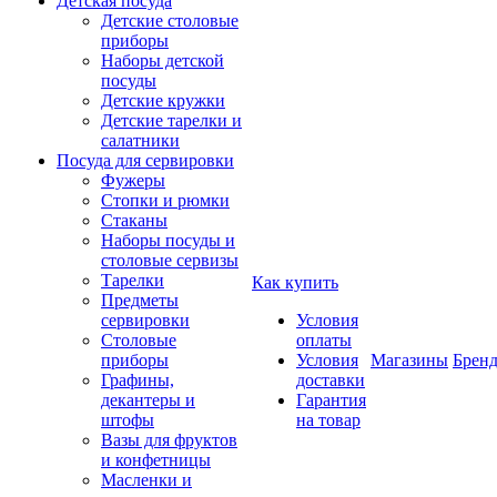
Детская посуда
Детские столовые
приборы
Наборы детской
посуды
Детские кружки
Детские тарелки и
салатники
Посуда для сервировки
Фужеры
Стопки и рюмки
Стаканы
Наборы посуды и
столовые сервизы
Тарелки
Как купить
Предметы
сервировки
Условия
Столовые
оплаты
приборы
Условия
Магазины
Брен
Графины,
доставки
декантеры и
Гарантия
штофы
на товар
Вазы для фруктов
и конфетницы
Масленки и