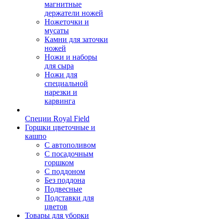
магнитные
держатели ножей
Ножеточки и
мусаты
Камни для заточки
ножей
Ножи и наборы
для сыра
Ножи для
специальной
нарезки и
карвинга
Специи Royal Field
Горшки цветочные и
кашпо
С автополивом
С посадочным
горшком
С поддоном
Без поддона
Подвесные
Подставки для
цветов
Товары для уборки