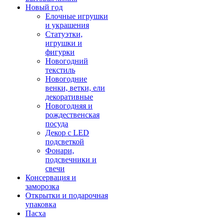
Новый год
Елочные игрушки
и украшения
Статуэтки,
игрушки и
фигурки
Новогодний
текстиль
Новогодние
венки, ветки, ели
декоративные
Новогодняя и
рождественская
посуда
Декор с LED
подсветкой
Фонари,
подсвечники и
свечи
Консервация и
заморозка
Открытки и подарочная
упаковка
Пасха