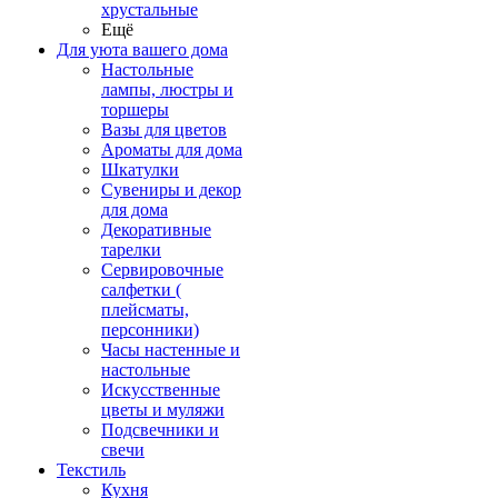
хрустальные
Ещё
Для уюта вашего дома
Настольные
лампы, люстры и
торшеры
Вазы для цветов
Ароматы для дома
Шкатулки
Сувениры и декор
для дома
Декоративные
тарелки
Сервировочные
салфетки (
плейсматы,
персонники)
Часы настенные и
настольные
Искусственные
цветы и муляжи
Подсвечники и
свечи
Текстиль
Кухня