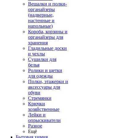
Вешалки и полки-
органайзеры
(надверные,
настенные и
напольные)
Короба, корзины и
органайзеры для
хранения
Гладильные доски
и чехлы
Сушилки для
белья
Ролики и щетки
для одежды
Полки, этажерки и
аксессуары для
обуви
Стремянки
Крючки
хозяйственные
Лейки и
опрыскиватели
Разное
Ещё
Бытовая химия