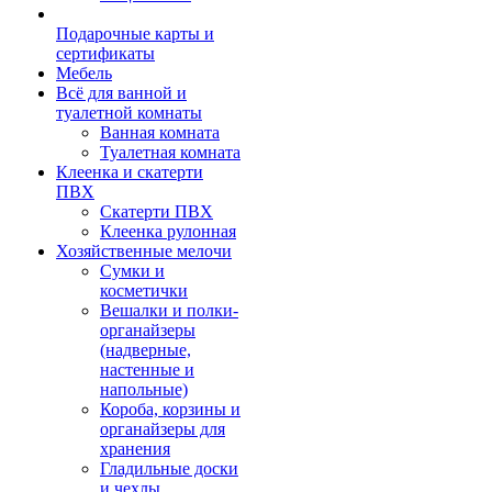
Подарочные карты и
сертификаты
Мебель
Всё для ванной и
туалетной комнаты
Ванная комната
Туалетная комната
Клеенка и скатерти
ПВХ
Скатерти ПВХ
Клеенка рулонная
Хозяйственные мелочи
Сумки и
косметички
Вешалки и полки-
органайзеры
(надверные,
настенные и
напольные)
Короба, корзины и
органайзеры для
хранения
Гладильные доски
и чехлы