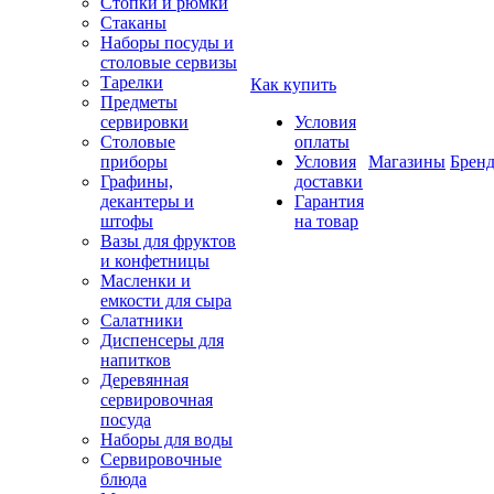
Стопки и рюмки
Стаканы
Наборы посуды и
столовые сервизы
Тарелки
Как купить
Предметы
сервировки
Условия
Столовые
оплаты
приборы
Условия
Магазины
Брен
Графины,
доставки
декантеры и
Гарантия
штофы
на товар
Вазы для фруктов
и конфетницы
Масленки и
емкости для сыра
Салатники
Диспенсеры для
напитков
Деревянная
сервировочная
посуда
Наборы для воды
Сервировочные
блюда