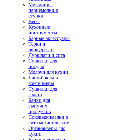
Мельницы.
перцемолки и
ступки
Весы
Кухонные
инструменты
Барные аксессуары
Терки и
овощерезки
Дуршлаги и сита
Сушилки для
посуды
Мелочи для кухни
Ланч-боксы и
контейнеры
Сушилки для
салата
Банки для
сыпучих
продуктов
Соковыжималки и
сита механические
Органайзеры для
кухни
Банки для меда и