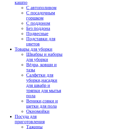
кашпо
С автополивом
С посадочным
горшком
С поддоном
Без поддона
Подвесные
Подставки для
цветов
Товары для уборки
Швабры и наборы
для уборки
Вёдра, ковши и
тазы
Салфетки для
уборки,насадки
для швабр и
тряпки для мытья
пола
Веники,совки и
щетки для пола
Окномойки
Посуда для
приготовления
Тажины