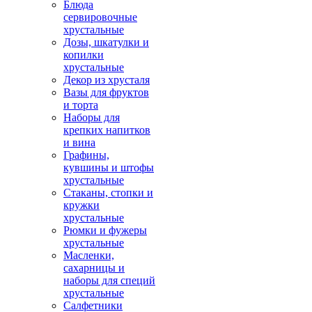
Блюда
сервировочные
хрустальные
Дозы, шкатулки и
копилки
хрустальные
Декор из хрусталя
Вазы для фруктов
и торта
Наборы для
крепких напитков
и вина
Графины,
кувшины и штофы
хрустальные
Стаканы, стопки и
кружки
хрустальные
Рюмки и фужеры
хрустальные
Масленки,
сахарницы и
наборы для специй
хрустальные
Салфетники