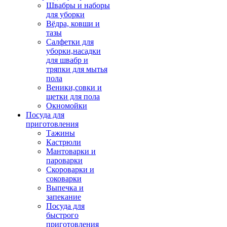
Швабры и наборы
для уборки
Вёдра, ковши и
тазы
Салфетки для
уборки,насадки
для швабр и
тряпки для мытья
пола
Веники,совки и
щетки для пола
Окномойки
Посуда для
приготовления
Тажины
Кастрюли
Мантоварки и
пароварки
Скороварки и
соковарки
Выпечка и
запекание
Посуда для
быстрого
приготовления