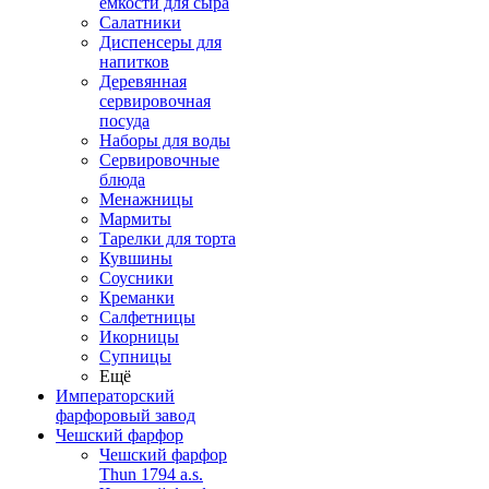
емкости для сыра
Салатники
Диспенсеры для
напитков
Деревянная
сервировочная
посуда
Наборы для воды
Сервировочные
блюда
Менажницы
Мармиты
Тарелки для торта
Кувшины
Соусники
Креманки
Салфетницы
Икорницы
Супницы
Ещё
Императорский
фарфоровый завод
Чешский фарфор
Чешский фарфор
Thun 1794 a.s.